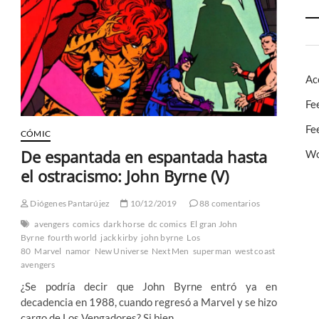
Maximoff:
La
Visión
es
un
monstruo
Ac
y
la
Fe
Bruja
Escarlata
Fe
una
CÓMIC
perturbada
De espantada en espantada hasta
Wo
(II)
el ostracismo: John Byrne (V)
Diógenes Pantarújez
10/12/2019
88 comentarios
avengers
comics
dark horse
dc comics
El gran John
Byrne
fourth world
jack kirby
john byrne
Los
80
Marvel
namor
New Universe
Next Men
superman
west coast
avengers
¿Se podría decir que John Byrne entró ya en
decadencia en 1988, cuando regresó a Marvel y se hizo
cargo de Los Vengadores? Si bien…