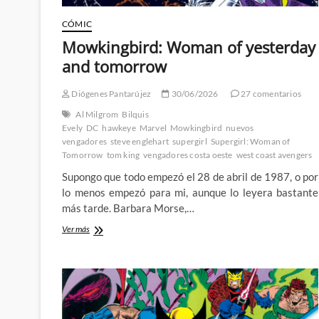
CÓMIC
Mowkingbird: Woman of yesterday
and tomorrow
Diógenes Pantarújez
30/06/2026
27 comentarios
Al Milgrom
Bilquis
Evely
DC
hawkeye
Marvel
Mowkingbird
nuevos
vengadores
steve englehart
supergirl
Supergirl: Woman of
Tomorrow
tom king
vengadores costa oeste
west coast avengers
Supongo que todo empezó el 28 de abril de 1987, o por
lo menos empezó para mi, aunque lo leyera bastante
más tarde. Barbara Morse,…
Mowkingbird:
Ver más
Woman
of
yesterday
and
tomorrow