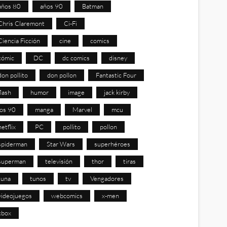
años 80
años 90
Batman
Chris Claremont
Ci-Fi
Ciencia Ficción
cine
comics
cómic
DC
dc comics
disney
don pollito
don pollon
Fantastic Four
flash
humor
image
jack kirby
los 90
manga
Marvel
mcu
netflix
PC
pollito
pollon
spiderman
Star Wars
superhéroes
superman
televisión
thor
tiras
tuna
tunos
tv
Vengadores
videojuegos
webcomics
x-men
xbox