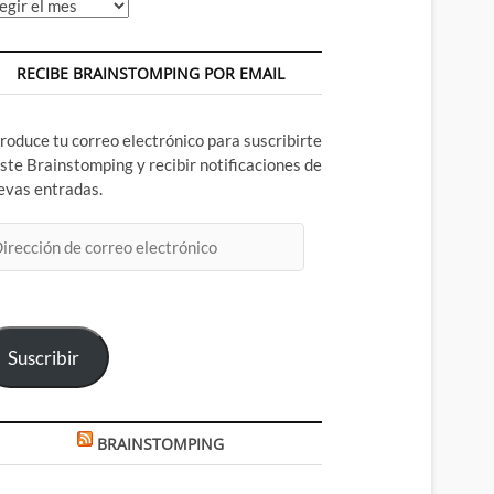
chivos
RECIBE BRAINSTOMPING POR EMAIL
troduce tu correo electrónico para suscribirte
este Brainstomping y recibir notificaciones de
evas entradas.
rección
rreo
ectrónico
Suscribir
BRAINSTOMPING