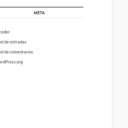
META
ceder
ed de entradas
ed de comentarios
rdPress.org