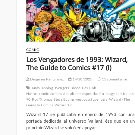
CÓMIC
Los Vengadores de 1993: Wizard,
The Guide to Comics #17 (I)
Diógenes Pantarújez
14/10/2025
11 comentarios
andy lanning
avengers
Blood Ties
Bob
Harras
cómic
comics
dan abnett
especulación
image comics
los
90
Roy Thomas
Steve Epting
west coast avengers
Wizard - The
Guide to Comics
Wizard 17
Wizard 17 se publicaba en enero de 1993 con una
portada dedicada al universo Valiant, ése que en un
principio Wizard se volcó en apoyar…