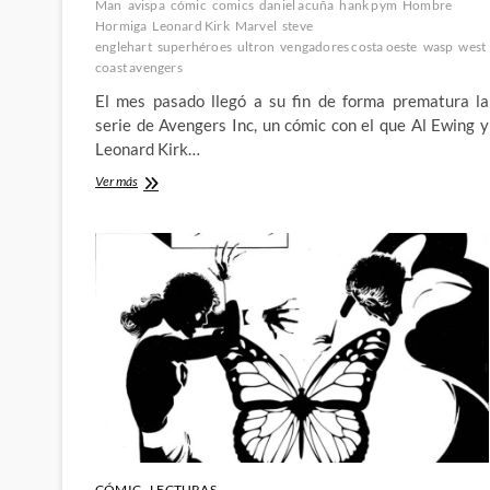
Man
avispa
cómic
comics
daniel acuña
hank pym
Hombre
Hormiga
Leonard Kirk
Marvel
steve
englehart
superhéroes
ultron
vengadores costa oeste
wasp
west
coast avengers
El mes pasado llegó a su fin de forma prematura la
serie de Avengers Inc, un cómic con el que Al Ewing y
Leonard Kirk…
Adiós
Ver más
a
Avengers
Inc
y
hola
de
nuevo
a
un
viejo
conocido
CÓMIC
LECTURAS