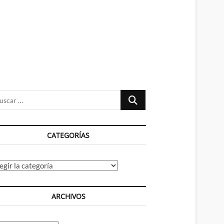
n
ú
Buscar
…
CATEGORÍAS
tegorías
ARCHIVOS