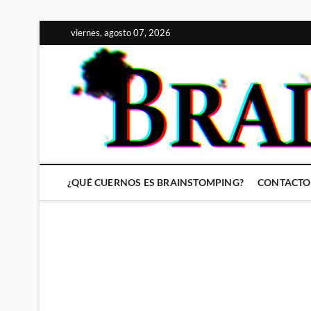
Saltar
viernes, agosto 07, 2026
al
contenido
¿QUÉ CUERNOS ES BRAINSTOMPING?
CONTACTO