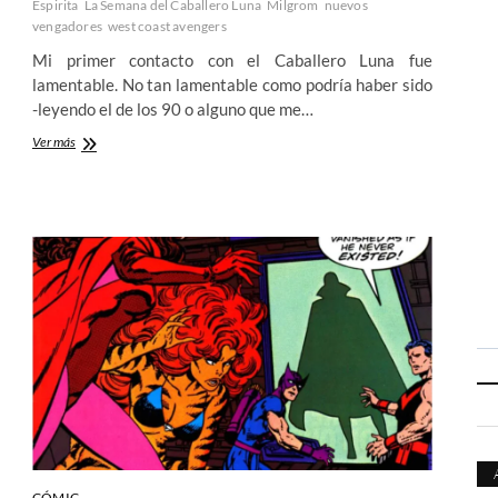
Espirita
La Semana del Caballero Luna
Milgrom
nuevos
vengadores
west coast avengers
Mi primer contacto con el Caballero Luna fue
lamentable. No tan lamentable como podría haber sido
-leyendo el de los 90 o alguno que me…
La
Ver más
semana
del
Caballero
Luna
(I):
El
Caballero
Vengador
CÓMIC