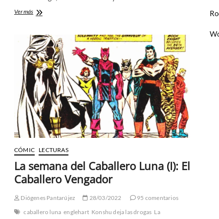
¿Qué
Ver más
Ro
ha
anunciado
Wo
Marvel
en
la
Comic-
Con
DE
San
Diego?
CÓMIC
LECTURAS
La semana del Caballero Luna (I): El
Caballero Vengador
Diógenes Pantarújez
28/03/2022
95 comentarios
caballero luna
englehart
Konshu deja las drogas
La