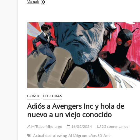
Los
Ver más
Vengadores
de
1993:
Wizard,
The
Guide
to
Comics
#17
(I)
CÓMIC
LECTURAS
Adiós a Avengers Inc y hola de
nuevo a un viejo conocido
M'Rabo Mhulargo
16/02/2024
25 comentarios
Actualidad
al ewing
Al Milgrom
años 80
Ant-