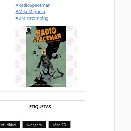
ETIQUETAS
Actualidad
avengers
años 70