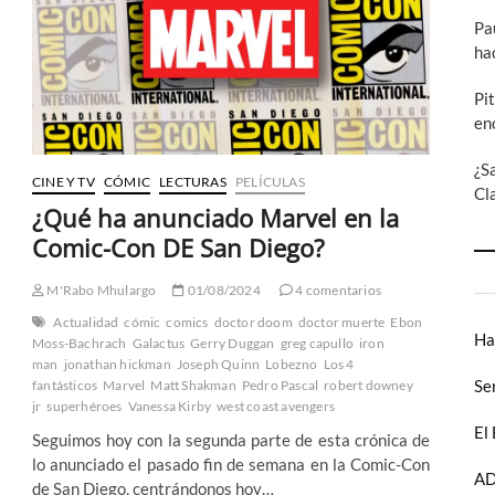
Costa
Pa
Oeste:
Wizard,
ha
The
Guide
Pi
to
en
Comics
#19
(I)
¿S
CINE Y TV
CÓMIC
LECTURAS
PELÍCULAS
Cl
¿Qué ha anunciado Marvel en la
Comic-Con DE San Diego?
M'Rabo Mhulargo
01/08/2024
4 comentarios
Actualidad
cómic
comics
doctor doom
doctor muerte
Ebon
Ha
Moss-Bachrach
Galactus
Gerry Duggan
greg capullo
iron
man
jonathan hickman
Joseph Quinn
Lobezno
Los 4
Se
fantásticos
Marvel
Matt Shakman
Pedro Pascal
robert downey
jr
superhéroes
Vanessa Kirby
west coast avengers
El
Seguimos hoy con la segunda parte de esta crónica de
lo anunciado el pasado fin de semana en la Comic-Con
AD
de San Diego, centrándonos hoy…