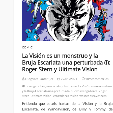
mas
allá
de
las
estrellas
y
la
Teoría
del
Caos
CÓMIC
La Visión es un monstruo y la
Bruja Escarlata una perturbada (I):
Roger Stern y Ultimate Vision
Diógenes Pantarújez
29/01/2021
189 comentarios
avengers
bruja escarlata
john byrne
La Visión es un monstruo
y la Bruja Escarlata una perturbada
nuevos vengadores
Roger
Stern
Ultimate Vision
Vengadores
visión
west coast avengers
Entiendo que esteis hartos de la Visión y la Bruja
Escarlata, de Wandavision, de Billy y Tommy, de