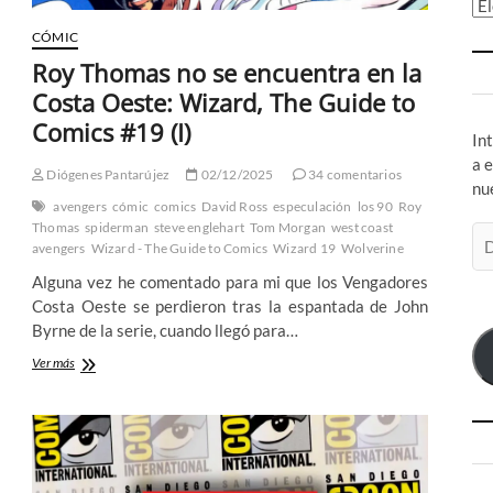
Ar
CÓMIC
Roy Thomas no se encuentra en la
Costa Oeste: Wizard, The Guide to
Comics #19 (I)
In
a 
Diógenes Pantarújez
02/12/2025
34 comentarios
nu
avengers
cómic
comics
David Ross
especulación
los 90
Roy
Thomas
spiderman
steve englehart
Tom Morgan
west coast
Di
avengers
Wizard - The Guide to Comics
Wizard 19
Wolverine
de
Alguna vez he comentado para mi que los Vengadores
co
Costa Oeste se perdieron tras la espantada de John
el
Byrne de la serie, cuando llegó para…
Roy
Ver más
Thomas
no
se
encuentra
en
la