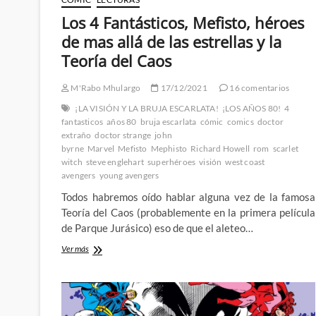
Los 4 Fantásticos, Mefisto, héroes
de mas allá de las estrellas y la
Teoría del Caos
M'Rabo Mhulargo
17/12/2021
16 comentarios
¡LA VISIÓN Y LA BRUJA ESCARLATA!
¡LOS AÑOS 80!
4
fantasticos
años 80
bruja escarlata
cómic
comics
doctor
extraño
doctor strange
john
byrne
Marvel
Mefisto
Mephisto
Richard Howell
rom
scarlet
witch
steve englehart
superhéroes
visión
west coast
avengers
young avengers
Todos habremos oído hablar alguna vez de la famosa
Teoría del Caos (probablemente en la primera película
de Parque Jurásico) eso de que el aleteo…
Los
Ver más
4
Fantásticos,
Mefisto,
héroes
de