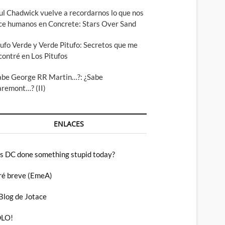
ul Chadwick vuelve a recordarnos lo que nos
ce humanos en Concrete: Stars Over Sand
tufo Verde y Verde Pitufo: Secretos que me
contré en Los Pitufos
abe George RR Martin…?: ¿Sabe
aremont…? (II)
ENLACES
s DC done something stupid today?
ré breve (EmeA)
 Blog de Jotace
LO!