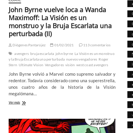
John Byrne vuelve loca a Wanda
Maximoff: La Visión es un
monstruo y la Bruja Escarlata una
perturbada (II)
Diógenes Pantarújez
01/02/2021
113 comentarios
avengers
bruja escarlata
john byrne
La Visión es un monstruo
y la Bruja Escarlata una perturbada
nuevos vengadores
Roger
Stern
Ultimate Vision
Vengadores
visión
west coast avengers
John Byrne volvió a Marvel como supremo salvador y
redentor. Todavía considerado como una superestrella,
unos cuatro años de la historia de la Visión
megalómana…
John
Ver más
Byrne
vuelve
loca
a
Wanda