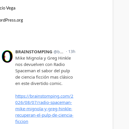
cío Vega
rdPress.org