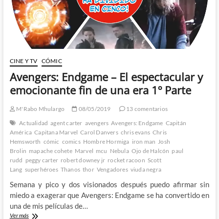
2º
Parte
CINE Y TV
CÓMIC
Avengers: Endgame – El espectacular y
emocionante fin de una era 1º Parte
M'Rabo Mhulargo
08/05/2019
13 comentarios
Actualidad
agent carter
avengers
Avengers: Endgame
Capitán
América
Capitana Marvel
Carol Danvers
chris evans
Chris
Hemsworth
cómic
comics
Hombre Hormiga
iron man
Josh
Brolin
mapache cohete
Marvel
mcu
Nebula
Ojo de Halcón
paul
rudd
peggy carter
robert downey jr
rocket racoon
Scott
Lang
superhéroes
Thanos
thor
Vengadores
viuda negra
Semana y pico y dos visionados después puedo afirmar sin
miedo a exagerar que Avengers: Endgame se ha convertido en
una de mis películas de…
Avengers:
Ver más