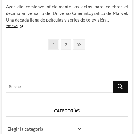
Ayer dio comienzo oficialmente los actos para celebrar el
décimo aniversario del Universo Cinematográfico de Marvel.
Una década llena de películas y series de televisión…
Diez
Ver más
años
no
Paginación
son
Página
Página
Página
1
2
nada
siguiente
de
–
Celebrando
entradas
la
primera
década
del
Buscar
Universo
Cinematográfico
…
de
Marvel
CATEGORÍAS
Categorías