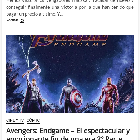
Hemos visto a los Vengadores fracasar, fracasar de nuevo y
conseguir finalmente una victoria por la que han tenido que
pagar un precio altísimo. Y…
Avengers:
Ver más
Endgame
–
El
espectacular
y
emocionante
fin
de
una
era
3º
Parte
CINE Y TV
CÓMIC
Avengers: Endgame – El espectacular y
emocionante fin de una era 2º Parte