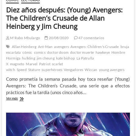
del
Diez años después: (Young) Avengers:
mundo
The Children’s Crusade de Allan
Heinberg y Jim Cheung
M'Rabo Mhulargo
20/08/2020
47 comentarios
Allan Heinberg
Ant-Man
avengers
Avengers: Children's Crusade
bruja
escarlata
cómic
comics
doctor doom
doctor muerte
hawkeye
Hombre
Hormiga
hulkling
jim cheung
kate bishop
La Patrulla
X
magneto
Marvel
Patriot
scarlet
witch
Speed
Stature
superhéroes
Vengadores
Wiccan
young avengers
Como prometía la semana pasada hoy toca reseñar (Young)
Avengers: The Children’s Crusade, una serie que a efectos
prácticos fue la tardía (unos cinco años…
Diez
Ver más
años
después:
(Young)
Avengers:
The
Children’s