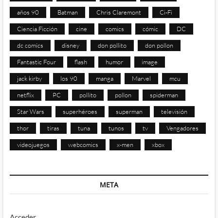
años 90
Batman
Chris Claremont
Ci-Fi
Ciencia Ficción
cine
comics
cómic
DC
dc comics
disney
don pollito
don pollon
Fantastic Four
flash
humor
image
jack kirby
los 90
manga
Marvel
mcu
netflix
PC
pollito
pollon
spiderman
Star Wars
superhéroes
superman
televisión
thor
tiras
tuna
tunos
tv
Vengadores
videojuegos
webcomics
x-men
xbox
META
Acceder