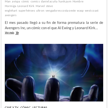
Man
avispa
cómic
comics
daniel acuña
hank pym
Hombre
Hormiga
Leonard Kirk
Marvel
steve
englehart
superhéroes
ultron
vengadores costa oeste
wasp
west coast
avengers
El mes pasado llegó a su fin de forma prematura la serie de
Avengers Inc, un cómic con el que Al Ewing y Leonard Kirk…
Adiós
Ver más
a
Avengers
Inc
y
hola
de
nuevo
a
un
viejo
conocido
CINE Y TV
CÓMIC
LECTURAS