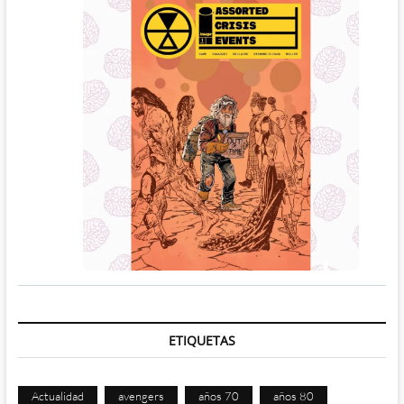
ETIQUETAS
Actualidad
avengers
años 70
años 80