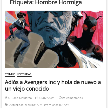
Etiqueta:
Hombre Hormiga
CÓMIC
LECTURAS
Adiós a Avengers Inc y hola de nuevo a
un viejo conocido
M'Rabo Mhulargo
16/02/2024
25 comentarios
Actualidad
al ewing
Al Milgrom
años 80
Ant-