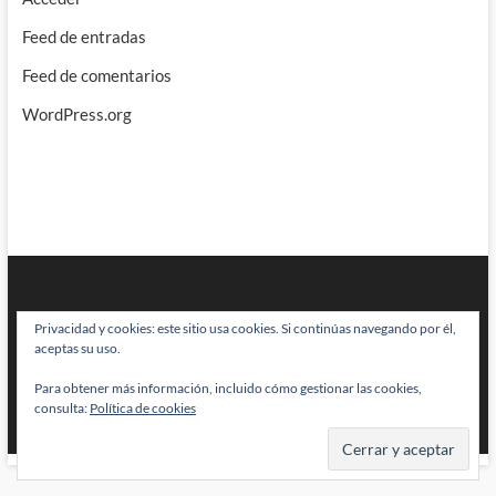
Feed de entradas
Feed de comentarios
WordPress.org
Privacidad y cookies: este sitio usa cookies. Si continúas navegando por él,
aceptas su uso.
Para obtener más información, incluido cómo gestionar las cookies,
BRAINSTOMPING
| Diseñado por:
Theme Freesia
|
WordPress
| © Todos
consulta:
Política de cookies
los derechos reservados