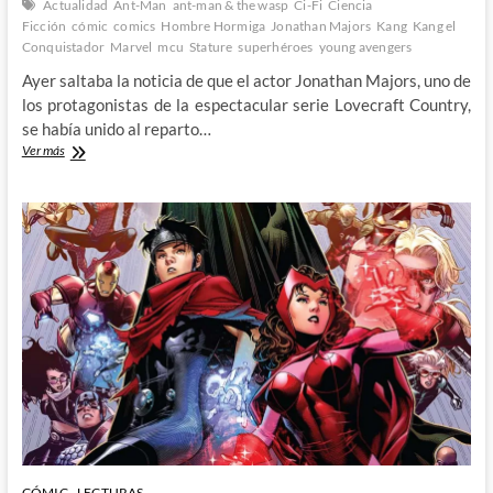
Actualidad
Ant-Man
ant-man & the wasp
Ci-Fi
Ciencia
Ficción
cómic
comics
Hombre Hormiga
Jonathan Majors
Kang
Kang el
Conquistador
Marvel
mcu
Stature
superhéroes
young avengers
Ayer saltaba la noticia de que el actor Jonathan Majors, uno de
los protagonistas de la espectacular serie Lovecraft Country,
se había unido al reparto…
Kang
Ver más
el
Conquistador
llega
al
MCU…
¿En
la
tercera
entrega
de
Ant-
Man?
Pues
tiene
todo
el
sentido
CÓMIC
LECTURAS