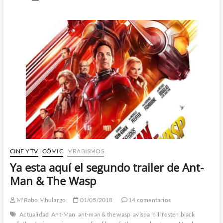
Endgame
–
El
espectacular
y
emocionante
fin
de
una
era
1º
Parte
CINE Y TV
CÓMIC
MRABISMOS
Ya esta aquí el segundo trailer de Ant-
Man & The Wasp
M'Rabo Mhulargo
01/05/2018
14 comentarios
Actualidad
Ant-Man
ant-man & the wasp
avispa
bill foster
black