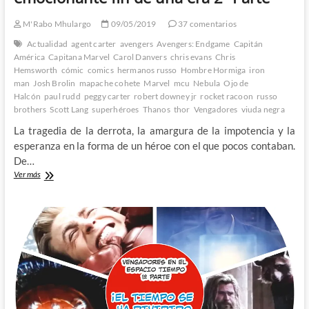
M'Rabo Mhulargo
09/05/2019
37 comentarios
Actualidad
agent carter
avengers
Avengers: Endgame
Capitán
América
Capitana Marvel
Carol Danvers
chris evans
Chris
Hemsworth
cómic
comics
hermanos russo
Hombre Hormiga
iron
man
Josh Brolin
mapache cohete
Marvel
mcu
Nebula
Ojo de
Halcón
paul rudd
peggy carter
robert downey jr
rocket racoon
russo
brothers
Scott Lang
superhéroes
Thanos
thor
Vengadores
viuda negra
La tragedia de la derrota, la amargura de la impotencia y la
esperanza en la forma de un héroe con el que pocos contaban.
De…
Avengers:
Ver más
Endgame
–
El
espectacular
y
emocionante
fin
de
una
era