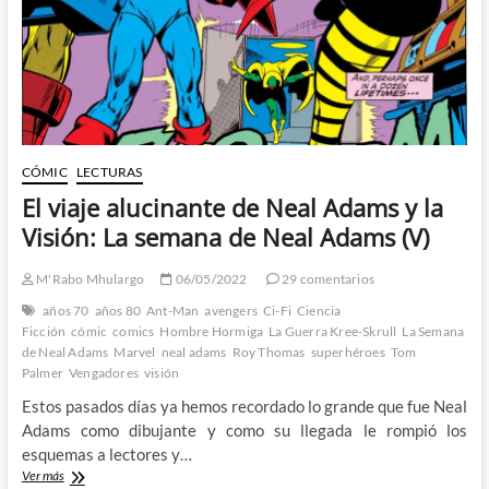
Wasp:
Quantumania
CÓMIC
LECTURAS
El viaje alucinante de Neal Adams y la
Visión: La semana de Neal Adams (V)
M'Rabo Mhulargo
06/05/2022
29 comentarios
años 70
años 80
Ant-Man
avengers
Ci-Fi
Ciencia
Ficción
cómic
comics
Hombre Hormiga
La Guerra Kree-Skrull
La Semana
de Neal Adams
Marvel
neal adams
Roy Thomas
superhéroes
Tom
Palmer
Vengadores
visión
Estos pasados días ya hemos recordado lo grande que fue Neal
Adams como dibujante y como su llegada le rompió los
esquemas a lectores y…
El
Ver más