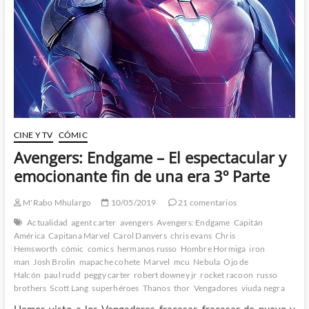
Crusade
de
Allan
Heinberg
y
Jim
Cheung
CINE Y TV
CÓMIC
Avengers: Endgame – El espectacular y
emocionante fin de una era 3º Parte
M'Rabo Mhulargo
10/05/2019
21 comentarios
Actualidad
agent carter
avengers
Avengers: Endgame
Capitán
América
Capitana Marvel
Carol Danvers
chris evans
Chris
Hemsworth
cómic
comics
hermanos russo
Hombre Hormiga
iron
man
Josh Brolin
mapache cohete
Marvel
mcu
Nebula
Ojo de
Halcón
paul rudd
peggy carter
robert downey jr
rocket racoon
russo
brothers
Scott Lang
superhéroes
Thanos
thor
Vengadores
viuda negra