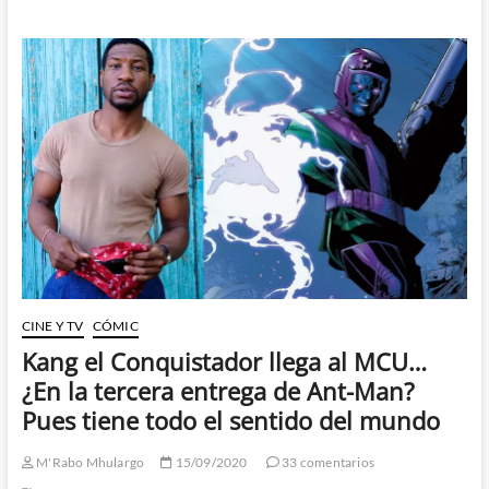
viaje
alucinante
de
Neal
Adams
y
la
Visión:
La
semana
de
Neal
Adams
(V)
CINE Y TV
CÓMIC
Kang el Conquistador llega al MCU…
¿En la tercera entrega de Ant-Man?
Pues tiene todo el sentido del mundo
M'Rabo Mhulargo
15/09/2020
33 comentarios