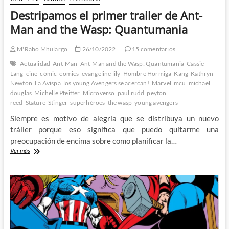
Destripamos el primer trailer de Ant-
Man and the Wasp: Quantumania
M'Rabo Mhulargo
26/10/2022
15 comentarios
Actualidad
Ant-Man
Ant-Man and the Wasp: Quantumania
Cassie
Lang
cine
cómic
comics
evangeline lily
Hombre Hormiga
Kang
Kathryn
Newton
La Avispa
los young Avengers se acercan!
Marvel
mcu
michael
douglas
Michelle Pfeiffer
Microverso
paul rudd
peyton
reed
Stature
Stinger
superhéroes
the wasp
young avengers
Siempre es motivo de alegría que se distribuya un nuevo
tráiler porque eso significa que puedo quitarme una
preocupación de encima sobre como planificar la…
Destripamos
Ver más
el
primer
trailer
de
Ant-
Man
and
the