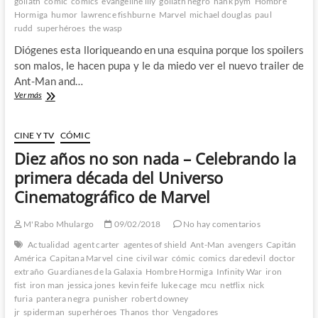
goliath
cómic
comics
evangeline lily
goliath negro
hank pym
Hombre
Hormiga
humor
lawrence fishburne
Marvel
michael douglas
paul
rudd
superhéroes
the wasp
Diógenes esta lloriqueando en una esquina porque los spoilers
son malos, le hacen pupa y le da miedo ver el nuevo trailer de
Ant-Man and…
Ya
Ver más
esta
aquí
el
CINE Y TV
CÓMIC
segundo
Diez años no son nada – Celebrando la
trailer
de
primera década del Universo
Ant-
Cinematográfico de Marvel
Man
&
The
M'Rabo Mhulargo
09/02/2018
No hay comentarios
Wasp
Actualidad
agent carter
agentes of shield
Ant-Man
avengers
Capitán
América
Capitana Marvel
cine
civil war
cómic
comics
daredevil
doctor
extraño
Guardianes de la Galaxia
Hombre Hormiga
Infinity War
iron
fist
iron man
jessica jones
kevin feife
luke cage
mcu
netflix
nick
furia
pantera negra
punisher
robert downey
jr
spiderman
superhéroes
Thanos
thor
Vengadores