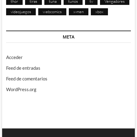
thor
tiras
tuna
tunos
tv
Vengadores
videojuegos
webcomics
x-men
xbox
META
Acceder
Feed de entradas
Feed de comentarios
WordPress.org