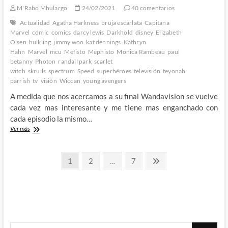
M'Rabo Mhulargo
24/02/2021
40 comentarios
Actualidad
Agatha Harkness
bruja escarlata
Capitana
Marvel
cómic
comics
darcy lewis
Darkhold
disney
Elizabeth
Olsen
hulkling
jimmy woo
kat dennings
Kathryn
Hahn
Marvel
mcu
Mefisto
Mephisto
Monica Rambeau
paul
betanny
Photon
randall park
scarlet
witch
skrulls
spectrum
Speed
superhéroes
televisión
teyonah
parrish
tv
visión
Wiccan
young avengers
A medida que nos acercamos a su final Wandavision se vuelve
cada vez mas interesante y me tiene mas enganchado con
cada episodio la mismo…
Analizando
Ver más
Wandavision:
Séptimo
Paginación
Episodio
Página
Página
Página
Página
1
2
…
7
–
siguiente
de
2º
Parte
entradas
Buscar