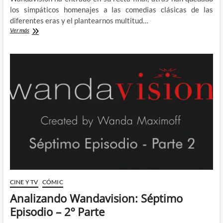
los simpáticos homenajes a las comedias clásicas de las
diferentes eras y el plantearnos multitud…
Analizando
Ver más
Wandavision:
Octavo
Episodio
–
1º
Parte
CINE Y TV
CÓMIC
Analizando Wandavision: Séptimo
Episodio – 2º Parte