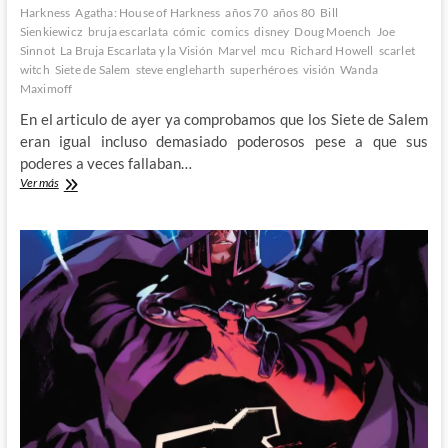
Harkness
Agatha: House of Harkness
años 70
años 80
Bill
Sienkiewicz
bruja escarlata
cómic
comics
disney
Doug Moench
Joe
Sinnot
La Bruja Escarlata y la Visión
Marvel
mcu
Richard Howell
scarlet
witch
Siete de Salem
steve engleharth
superhéroes
visión
Wanda
Maximoff
En el articulo de ayer ya comprobamos que los Siete de Salem
eran igual incluso demasiado poderosos pese a que sus
poderes a veces fallaban…
Agatha:
Ver más
House
of
Harkness
–
El
rocambolesco
árbol
genealógico
de
Agatha
Harkness