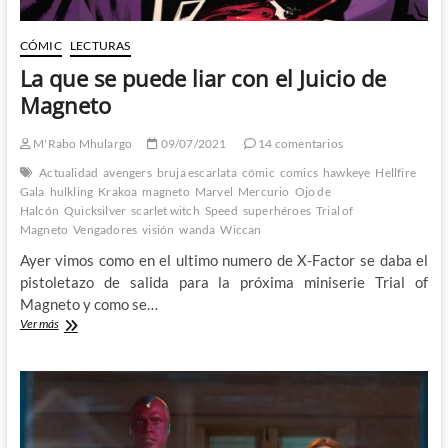
CÓMIC
LECTURAS
La que se puede liar con el Juicio de
Magneto
M'Rabo Mhulargo
09/07/2021
14 comentarios
Actualidad
avengers
bruja escarlata
cómic
comics
hawkeye
Hellfire
Gala
hulkling
Krakoa
magneto
Marvel
Mercurio
Ojo de
Halcón
Quicksilver
scarlet witch
Speed
superhéroes
Trial of
Magneto
Vengadores
visión
wanda
Wiccan
Ayer vimos como en el ultimo numero de X-Factor se daba el
pistoletazo de salida para la próxima miniserie Trial of
Magneto y como se…
La
Ver más
que
se
puede
liar
con
el