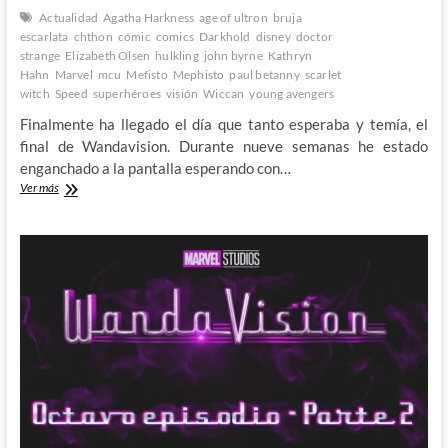
Actualidad
Agatha Harkness
age of ultron
bruja
escarlata
chthon
cómic
comics
Darkhold
disney
doctor
strange
Elizabeth Olsen
hulkling
john byrne
Kathryn
Hahn
Marvel
mcu
Mefisto
Mephisto
paul betanny
scarlet
witch
Speed
superhéroes
visión
Wiccan
young avengers
Finalmente ha llegado el día que tanto esperaba y temía, el
final de Wandavision. Durante nueve semanas he estado
enganchado a la pantalla esperando con…
Analizando
Ver más
Wandavision:
Noveno
y
último
Episodio
–
1º
Parte