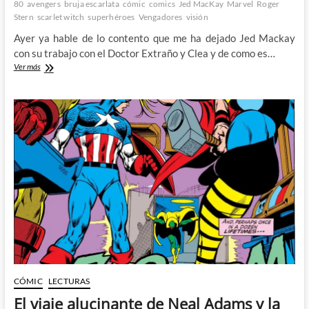
80
avengers
bruja escarlata
cómic
comics
Jed MacKay
Marvel
Roger
Stern
scarlet witch
superhéroes
Vengadores
visión
Ayer ya hable de lo contento que me ha dejado Jed Mackay
con su trabajo con el Doctor Extraño y Clea y de como es…
Esperando
Ver más
con
ganas
los
Vengadores
de
Jed
Mackay
CÓMIC
LECTURAS
El viaje alucinante de Neal Adams y la