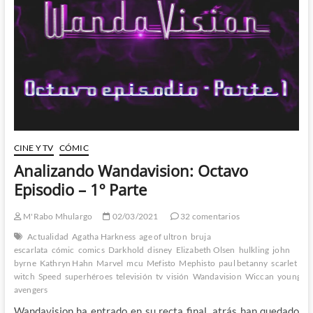
Parte
CINE Y TV
CÓMIC
Analizando Wandavision: Octavo
Episodio – 1º Parte
M'Rabo Mhulargo
02/03/2021
32 comentarios
Actualidad
Agatha Harkness
age of ultron
bruja
escarlata
cómic
comics
Darkhold
disney
Elizabeth Olsen
hulkling
john
byrne
Kathryn Hahn
Marvel
mcu
Mefisto
Mephisto
paul betanny
scarlet
witch
Speed
superhéroes
televisión
tv
visión
Wandavision
Wiccan
young
avengers
Wandavision ha entrado en su recta final, atrás han quedado