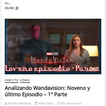
no…
Analizando
Ver más
Wandavision:
Noveno
y
último
Episodio
–
2º
Parte
CINE Y TV
CÓMIC
Analizando Wandavision: Noveno y
último Episodio – 1º Parte
M'Rabo Mhulargo
10/03/2021
30 comentarios