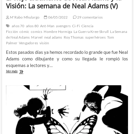
Visión: La semana de Neal Adams (V)
M'Rabo Mhulargo
06/05/2022
29 comentarios
años 70
años 80
Ant-Man
avengers
Ci-Fi
Ciencia
Ficción
cómic
comics
Hombre Hormiga
La Guerra Kree-Skrull
La Semana
de Neal Adams
Marvel
neal adams
Roy Thomas
superhéroes
Tom
Palmer
Vengadores
visión
Estos pasados días ya hemos recordado lo grande que fue Neal
Adams como dibujante y como su llegada le rompió los
esquemas a lectores y…
El
Ver más
viaje
alucinante
de
Neal
Adams
y
la
Visión:
La
semana
de