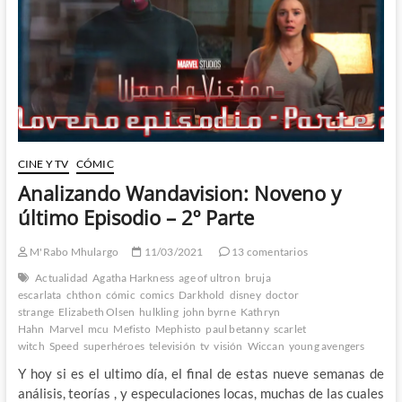
Juicio
de
Magneto
CINE Y TV
CÓMIC
Analizando Wandavision: Noveno y
último Episodio – 2º Parte
M'Rabo Mhulargo
11/03/2021
13 comentarios
Actualidad
Agatha Harkness
age of ultron
bruja
escarlata
chthon
cómic
comics
Darkhold
disney
doctor
strange
Elizabeth Olsen
hulkling
john byrne
Kathryn
Hahn
Marvel
mcu
Mefisto
Mephisto
paul betanny
scarlet
witch
Speed
superhéroes
televisión
tv
visión
Wiccan
young avengers
Y hoy si es el ultimo día, el final de estas nueve semanas de
análisis, teorías , y especulaciones locas, muchas de las cuales