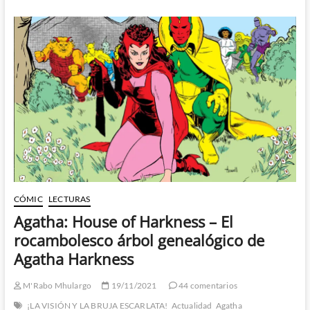
Fantásticos,
Mefisto,
héroes
de
mas
allá
de
las
estrellas
y
la
Teoría
del
Caos
CÓMIC
LECTURAS
Agatha: House of Harkness – El
rocambolesco árbol genealógico de
Agatha Harkness
M'Rabo Mhulargo
19/11/2021
44 comentarios
¡LA VISIÓN Y LA BRUJA ESCARLATA!
Actualidad
Agatha