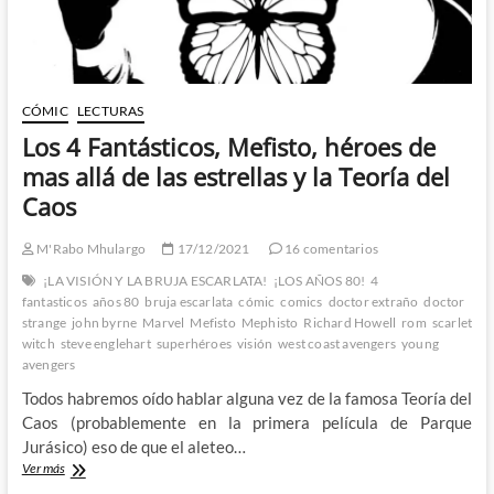
Neal
Adams
(V)
CÓMIC
LECTURAS
Los 4 Fantásticos, Mefisto, héroes de
mas allá de las estrellas y la Teoría del
Caos
M'Rabo Mhulargo
17/12/2021
16 comentarios
¡LA VISIÓN Y LA BRUJA ESCARLATA!
¡LOS AÑOS 80!
4
fantasticos
años 80
bruja escarlata
cómic
comics
doctor extraño
doctor
strange
john byrne
Marvel
Mefisto
Mephisto
Richard Howell
rom
scarlet
witch
steve englehart
superhéroes
visión
west coast avengers
young
avengers
Todos habremos oído hablar alguna vez de la famosa Teoría del
Caos (probablemente en la primera película de Parque
Jurásico) eso de que el aleteo…
Los
Ver más
4