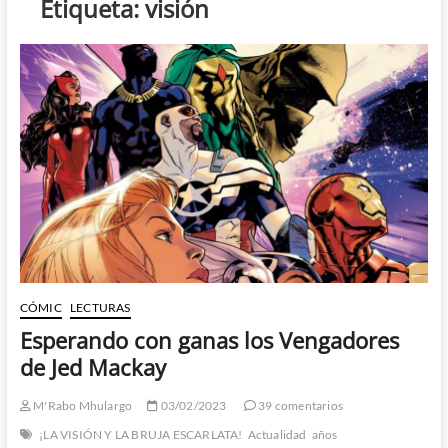
Etiqueta:
visión
CÓMIC
LECTURAS
Esperando con ganas los Vengadores
de Jed Mackay
M'Rabo Mhulargo
03/02/2023
39 comentarios
¡LA VISIÓN Y LA BRUJA ESCARLATA!
Actualidad
años