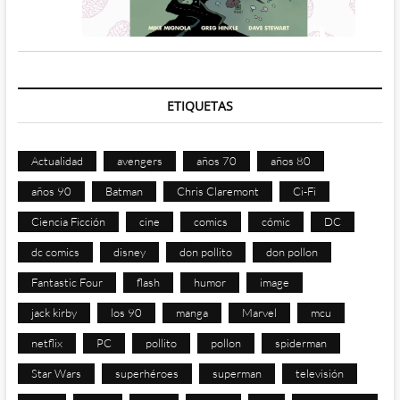
ETIQUETAS
Actualidad
avengers
años 70
años 80
años 90
Batman
Chris Claremont
Ci-Fi
Ciencia Ficción
cine
comics
cómic
DC
dc comics
disney
don pollito
don pollon
Fantastic Four
flash
humor
image
jack kirby
los 90
manga
Marvel
mcu
netflix
PC
pollito
pollon
spiderman
Star Wars
superhéroes
superman
televisión