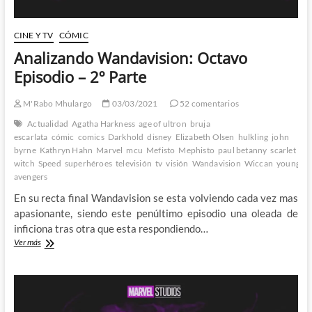
CINE Y TV
CÓMIC
Analizando Wandavision: Octavo
Episodio – 2º Parte
M'Rabo Mhulargo
03/03/2021
52 comentarios
Actualidad
Agatha Harkness
age of ultron
bruja
escarlata
cómic
comics
Darkhold
disney
Elizabeth Olsen
hulkling
john
byrne
Kathryn Hahn
Marvel
mcu
Mefisto
Mephisto
paul betanny
scarlet
witch
Speed
superhéroes
televisión
tv
visión
Wandavision
Wiccan
young
avengers
En su recta final Wandavision se esta volviendo cada vez mas
apasionante, siendo este penúltimo episodio una oleada de
inficiona tras otra que esta respondiendo…
Analizando
Ver más
Wandavision:
Octavo
Episodio
–
2º