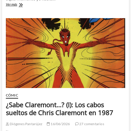
¿Sabe
Ver más
George
RR
Martin…?:
¿Sabe
Claremont…?
(II)
CÓMIC
¿Sabe Claremont…? (I): Los cabos
sueltos de Chris Claremont en 1987
Diógenes Pantarújez
16/06/2026
27 comentarios