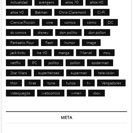
Actualidad
avengers
años 70
años 80
años 90
Batman
Chris Claremont
Ci-Fi
Ciencia Ficción
cine
comics
cómic
DC
dc comics
disney
don pollito
don pollon
Fantastic Four
flash
humor
image
jack kirby
los 90
manga
Marvel
mcu
netflix
PC
pollito
pollon
spiderman
Star Wars
superhéroes
superman
televisión
thor
tiras
tuna
tunos
tv
Vengadores
videojuegos
webcomics
x-men
xbox
META