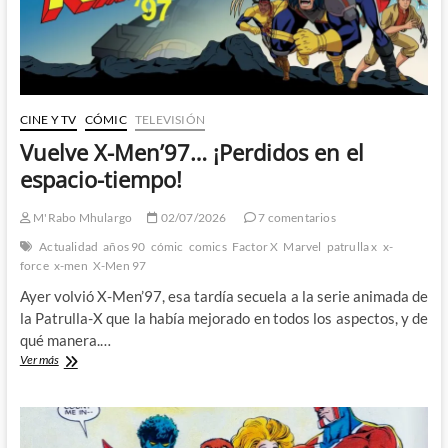
CINE Y TV
CÓMIC
TELEVISIÓN
Vuelve X-Men’97… ¡Perdidos en el
espacio-tiempo!
M'Rabo Mhulargo
02/07/2026
7 comentarios
Actualidad
años 90
cómic
comics
Factor X
Marvel
patrulla x
x-
force
x-men
X-Men 97
Ayer volvió X-Men’97, esa tardía secuela a la serie animada de
la Patrulla-X que la había mejorado en todos los aspectos, y de
qué manera.…
Vuelve
Ver más
X-
Men’97…
¡Perdidos
en