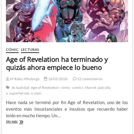
Men
97
CÓMIC
LECTURAS
Age of Revelation ha terminado y
quizás ahora empiece lo bueno
M'Rabo Mhulargo
16/01/2026
12 comentarios
Actualidad
Age of Revelation
cómic
comics
Marvel
patrulla
x
superhéroes
x-men
Hace nada se terminó por fin Age of Revelation, uno de los
eventos más insustanciales e insulsos que recuerdo haber
leído en mucho tiempo. Un…
Age
Ver más
of
Revelation