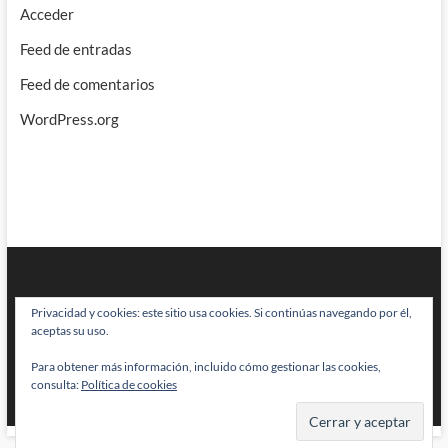
Acceder
Feed de entradas
Feed de comentarios
WordPress.org
Privacidad y cookies: este sitio usa cookies. Si continúas navegando por él,
aceptas su uso.
Para obtener más información, incluido cómo gestionar las cookies,
BRAINSTOMPING
| Diseñado por:
Theme Freesia
|
WordPress
| © Todos
consulta:
Política de cookies
los derechos reservados