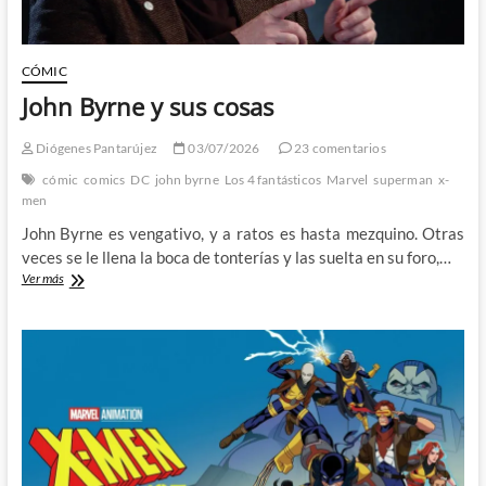
CÓMIC
John Byrne y sus cosas
Diógenes Pantarújez
03/07/2026
23 comentarios
cómic
comics
DC
john byrne
Los 4 fantásticos
Marvel
superman
x-
men
John Byrne es vengativo, y a ratos es hasta mezquino. Otras
veces se le llena la boca de tonterías y las suelta en su foro,…
John
Ver más
Byrne
y
sus
cosas