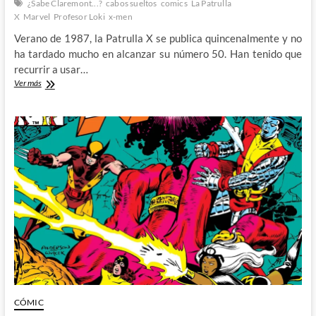
¿Sabe Claremont...?
cabos sueltos
comics
La Patrulla
X
Marvel
Profesor Loki
x-men
Verano de 1987, la Patrulla X se publica quincenalmente y no
ha tardado mucho en alcanzar su número 50. Han tenido que
recurrir a usar…
¿Sabe
Ver más
Claremont…?
(I):
Los
cabos
sueltos
de
Chris
Claremont
en
1987
CÓMIC