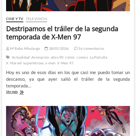
CINE Y TV
TELEVISIÓN
Destripamos el tráiler de la segunda
temporada de X-Men 97
M'Rabo Mhulargo
28/05/2026
16 comentarios
Actualidad
Animación
años 90
cómic
comics
La Patrulla
X
Marvel
superhéroes
x-men
X-Men 97
Hoy es uno de esos días en los que casi me puedo tomar un
descanso, ya que ayer salió el tráiler de la segunda
temporada…
Destripamos
Ver más
el
tráiler
de
la
segunda
temporada
de
X-