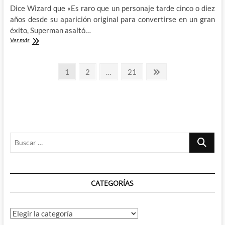
Dice Wizard que «Es raro que un personaje tarde cinco o diez
años desde su aparición original para convertirse en un gran
éxito, Superman asaltó…
Larry
Ver más
Hama
y
Paginación
su
Página
Página
Página
Página
1
2
…
21
Lobezno:
siguiente
de
Wizard,
The
entradas
Guide
to
Comics
#19
Buscar
(II)
…
CATEGORÍAS
Categorías