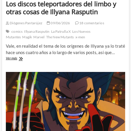
Los discos teleportadores del limbo y
otras cosas de Illyana Rasputin
Diógenes Pantarújez
09/06/2026
18 comentarios
comics
Illyana Rasputin
La Patrulla X
Los Nuevos
Mutantes
Magik
Marvel
The New Mutants
x-men
Vale, en realidad el tema de los orígenes de Illyana ya lo traté
hace unos cuatro años a lo largo de varios posts, así que…
Los
Ver más
discos
teleportadores
del
limbo
y
otras
cosas
de
Illyana
Rasputin