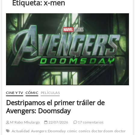
Etiqueta:
x-men
CINE Y TV
CÓMIC
PELÍCULAS
Destripamos el primer tráiler de
Avengers: Doomsday
M'Rabo Mhulargo
22/07/2026
17 comentarios
Actualidad
Avengers: Doomsday
cómic
comics
doctor doom
doctor