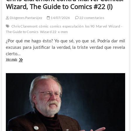
Wizard, The Guide to Comics #22 (I)
Diógenes Pantarújez
14/07/2026
22 comentarios
Chris Claremont
cómic
comics
especulación
los 90
Marvel
Wizard -
The Guide to Comics
Wizard 22
x-men
¿Por qué me hago ésto? Yo que sé, yo que sé. Podría dar mil
excusas para justificar la verdad, la triste verdad que revela
cierto…
Chris
Ver más
Claremont
contra
Marvel
Comics:
Wizard,
The
Guide
to
Comics
#22
(I)