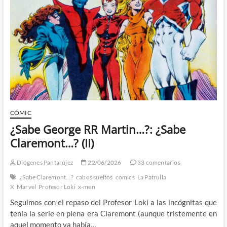
el
espacio-
tiempo!
CÓMIC
¿Sabe George RR Martin…?: ¿Sabe
Claremont…? (II)
Diógenes Pantarújez
22/06/2026
33 comentarios
¿Sabe Claremont...?
cabos sueltos
comics
La Patrulla
X
Marvel
Profesor Loki
x-men
Seguimos con el repaso del Profesor Loki a las incógnitas que
tenía la serie en plena era Claremont (aunque tristemente en
aquel momento ya había…