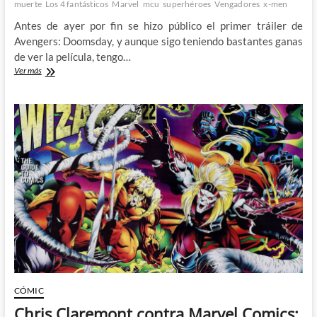
muerte
Los 4 fantásticos
Marvel
mcu
superhéroes
Vengadores
x-men
Antes de ayer por fin se hizo público el primer tráiler de
Avengers: Doomsday, y aunque sigo teniendo bastantes ganas
de ver la película, tengo…
Destripamos
Ver más
el
primer
tráiler
de
Avengers:
Doomsday
CÓMIC
Chris Claremont contra Marvel Comics: