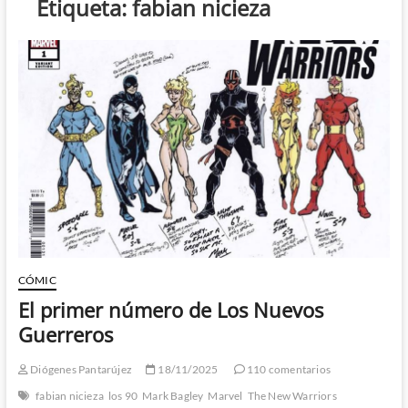
Etiqueta:
fabian nicieza
CÓMIC
El primer número de Los Nuevos
Guerreros
Diógenes Pantarújez
18/11/2025
110 comentarios
fabian nicieza
los 90
Mark Bagley
Marvel
The New Warriors