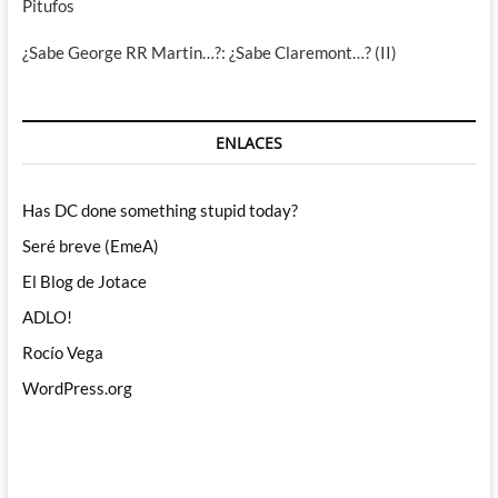
Pitufos
¿Sabe George RR Martin…?: ¿Sabe Claremont…? (II)
ENLACES
Has DC done something stupid today?
Seré breve (EmeA)
El Blog de Jotace
ADLO!
Rocío Vega
WordPress.org