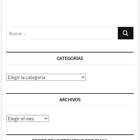
Liefeld
hizo
algo
Bueno:
Masacre
Buscar
el
mercenario
…
bocazas.
CATEGORÍAS
Categorías
ARCHIVOS
Archivos