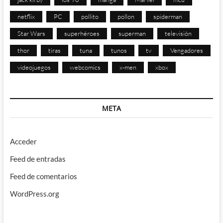
netflix
PC
pollito
pollon
spiderman
Star Wars
superhéroes
superman
televisión
thor
tiras
tuna
tunos
tv
Vengadores
videojuegos
webcomics
x-men
xbox
META
Acceder
Feed de entradas
Feed de comentarios
WordPress.org