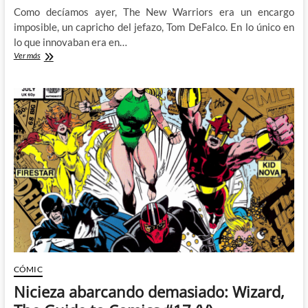
Como decíamos ayer, The New Warriors era un encargo
imposible, un capricho del jefazo, Tom DeFalco. En lo único en
lo que innovaban era en…
El
Ver más
primer
número
de
Los
Nuevos
Guerreros
CÓMIC
Nicieza abarcando demasiado: Wizard,