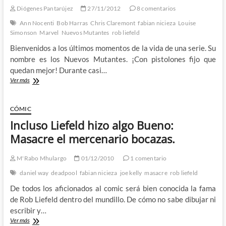
lectores
Diógenes Pantarújez
27/11/2012
8 comentarios
fanáticos
que
Ann Nocenti
Bob Harras
Chris Claremont
fabian nicieza
Louise
dan
Simonson
Marvel
Nuevos Mutantes
rob liefeld
miedo
Bienvenidos a los últimos momentos de la vida de una serie. Su
nombre es los Nuevos Mutantes. ¡Con pistolones fijo que
quedan mejor! Durante casi…
El
Ver más
asesinato
de
Los
CÓMIC
Nuevos
Incluso Liefeld hizo algo Bueno:
Mutantes
por
Masacre el mercenario bocazas.
el
cobarde
M'Rabo Mhulargo
01/12/2010
1 comentario
de
Rob
daniel way
deadpool
fabian nicieza
joe kelly
masacre
rob liefeld
Liefeld
De todos los aficionados al comic será bien conocida la fama
de Rob Liefeld dentro del mundillo. De cómo no sabe dibujar ni
escribir y…
Incluso
Ver más