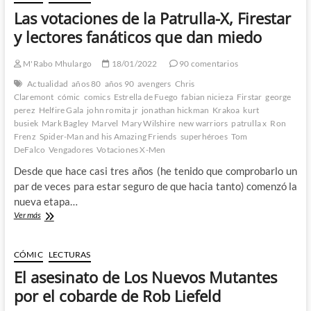
Las votaciones de la Patrulla-X, Firestar
y lectores fanáticos que dan miedo
M'Rabo Mhulargo
18/01/2022
90 comentarios
Actualidad
años 80
años 90
avengers
Chris
Claremont
cómic
comics
Estrella de Fuego
fabian nicieza
Firstar
george
perez
Helfire Gala
john romita jr
jonathan hickman
Krakoa
kurt
busiek
Mark Bagley
Marvel
Mary Wilshire
new warriors
patrulla x
Ron
Frenz
Spider-Man and his Amazing Friends
superhéroes
Tom
DeFalco
Vengadores
Votaciones X-Men
Desde que hace casi tres años (he tenido que comprobarlo un
par de veces para estar seguro de que hacia tanto) comenzó la
nueva etapa…
Las
Ver más
votaciones
de
la
CÓMIC
LECTURAS
Patrulla-
El asesinato de Los Nuevos Mutantes
X,
Firestar
por el cobarde de Rob Liefeld
y