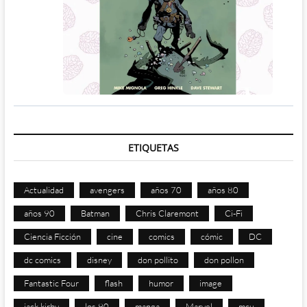
ETIQUETAS
Actualidad
avengers
años 70
años 80
años 90
Batman
Chris Claremont
Ci-Fi
Ciencia Ficción
cine
comics
cómic
DC
dc comics
disney
don pollito
don pollon
Fantastic Four
flash
humor
image
jack kirby
los 90
manga
Marvel
mcu