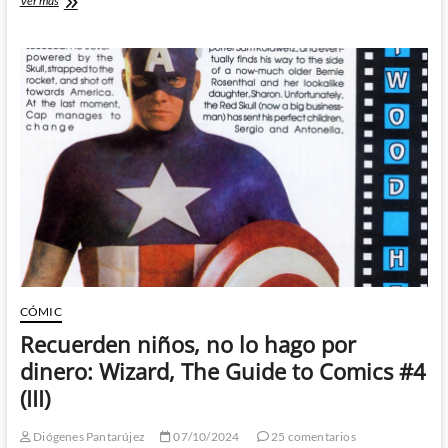
Ver más
Bagley
deja
New
Warriors:
Wizard,
The
Guide
to
Comics
#10
(VI)
CÓMIC
Recuerden niños, no lo hago por
dinero: Wizard, The Guide to Comics #4
(III)
Diógenes Pantarújez
07/10/2024
25 comentarios