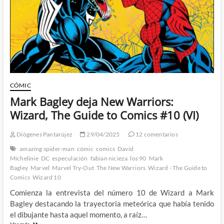
la
que
era:
Wizard,
The
Guide
to
Comics
#17
(III)
CÓMIC
Mark Bagley deja New Warriors:
Wizard, The Guide to Comics #10 (VI)
Diógenes Pantarújez
29/04/2025
12 comentarios
amazing spider-man
cómic
comics
David
Michelinie
DC
especulación
fabian nicieza
los 90
Mark
Bagley
Marvel
Marvel Try-Out
The New Warriors
Wizard - The Guide to
Comics
Wizard 10
Comienza la entrevista del número 10 de Wizard a Mark
Bagley destacando la trayectoria meteórica que había tenido
el dibujante hasta aquel momento, a raíz…
Mark