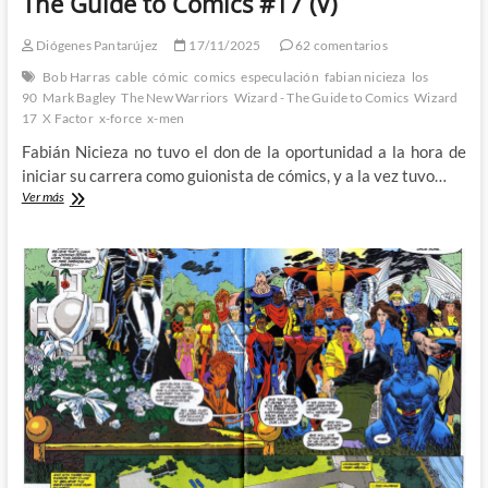
The Guide to Comics #17 (V)
Diógenes Pantarújez
17/11/2025
62 comentarios
Bob Harras
cable
cómic
comics
especulación
fabian nicieza
los
90
Mark Bagley
The New Warriors
Wizard - The Guide to Comics
Wizard
17
X Factor
x-force
x-men
Fabián Nicieza no tuvo el don de la oportunidad a la hora de
iniciar su carrera como guionista de cómics, y a la vez tuvo…
Nicieza
Ver más
abarcando
demasiado:
Wizard,
The
Guide
to
Comics
#17
(V)