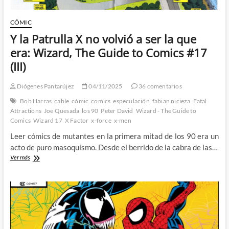
CÓMIC
Y la Patrulla X no volvió a ser la que
era: Wizard, The Guide to Comics #17
(III)
Diógenes Pantarújez
04/11/2025
36 comentarios
Bob Harras
cable
cómic
comics
especulación
fabian nicieza
Fatal
Attractions
Joe Quesada
los 90
Peter David
Wizard - The Guide to
Comics
Wizard 17
X Factor
x-force
x-men
Leer cómics de mutantes en la primera mitad de los 90 era un
acto de puro masoquismo. Desde el berrido de la cabra de las…
Y
Ver más
la
Patrulla
X
no
volvió
a
ser