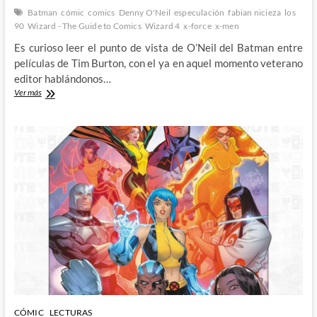
Batman
cómic
comics
Denny O'Neil
especulación
fabian nicieza
los
90
Wizard - The Guide to Comics
Wizard 4
x-force
x-men
Es curioso leer el punto de vista de O’Neil del Batman entre
películas de Tim Burton, con el ya en aquel momento veterano
editor hablándonos…
Recuerden
Ver más
niños,
no
lo
hago
por
dinero:
Wizard,
The
Guide
to
Comics
#4
(III)
CÓMIC
LECTURAS