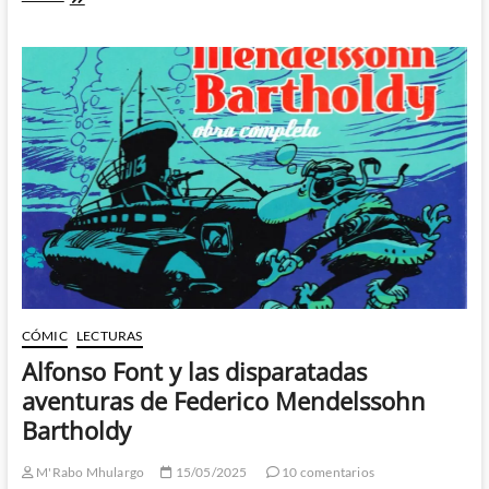
–
Malditos
humanos
incomprensibles…
CÓMIC
LECTURAS
Alfonso Font y las disparatadas
aventuras de Federico Mendelssohn
Bartholdy
M'Rabo Mhulargo
15/05/2025
10 comentarios