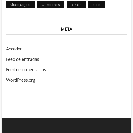
videojuegos
webcomics
x-men
xbox
META
Acceder
Feed de entradas
Feed de comentarios
WordPress.org