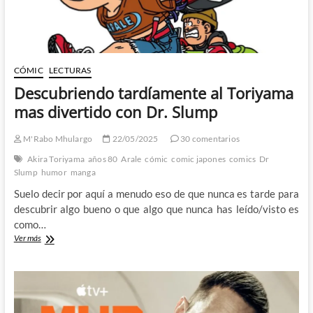
CÓMIC
LECTURAS
Descubriendo tardíamente al Toriyama
mas divertido con Dr. Slump
M'Rabo Mhulargo
22/05/2025
30 comentarios
Akira Toriyama
años 80
Arale
cómic
comic japones
comics
Dr
Slump
humor
manga
Suelo decir por aquí a menudo eso de que nunca es tarde para
descubrir algo bueno o que algo que nunca has leído/visto es
como…
Descubriendo
Ver más
tardíamente
al
Toriyama
mas
divertido
con