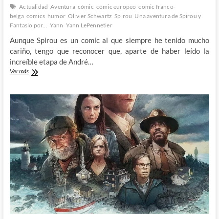
Actualidad
Aventura
cómic
cómic europeo
comic franco-
belga
comics
humor
Olivier Schwartz
Spirou
Una aventura de Spirou y
Fantasio por...
Yann
Yann LePennetier
Aunque Spirou es un comic al que siempre he tenido mucho
cariño, tengo que reconocer que, aparte de haber leído la
increíble etapa de André…
Combatiendo
Ver más
el
fascismo
con
Spirou:
El
Botones
de
Verde
Caqui
de
Schwartz
y
Yann