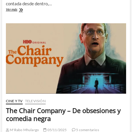
contada desde dentro,…
La
Ver más
revolución
del
manga
en
Los
locos
del
gekiga
de
Masahiko
Matsumoto
CINE Y TV
TELEVISIÓN
The Chair Company – De obsesiones y
comedia negra
M'Rabo Mhulargo
05/11/2025
5 comentarios