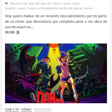
Alfonso Font
años 80
años 90
Cimoc
cómic
comic
español
comics
Federico Mendelssohn Bartholdy
glenat
humor
Hoy quiero hablar de un reciente descubrimiento por mi parte
de un cómic que desconocía por completo pese a ser obra de
uno de nuestros…
Alfonso
Ver más
Font
y
las
disparatadas
aventuras
de
Federico
Mendelssohn
Bartholdy
CINE Y TV
CÓMIC
TELEVISIÓN