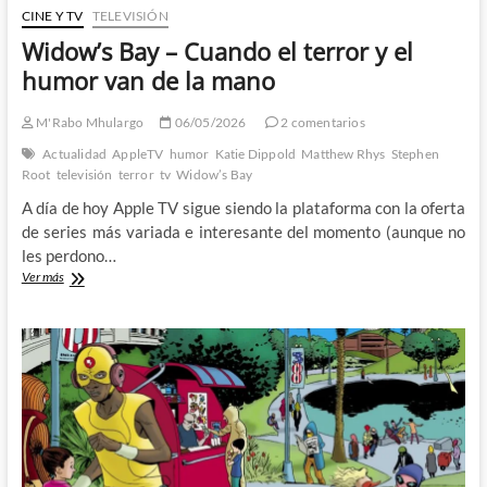
CINE Y TV
TELEVISIÓN
Widow’s Bay – Cuando el terror y el
humor van de la mano
M'Rabo Mhulargo
06/05/2026
2 comentarios
Actualidad
AppleTV
humor
Katie Dippold
Matthew Rhys
Stephen
Root
televisión
terror
tv
Widow’s Bay
A día de hoy Apple TV sigue siendo la plataforma con la oferta
de series más variada e interesante del momento (aunque no
les perdono…
Widow’s
Ver más
Bay
–
Cuando
el
terror
y
el
humor
van
de