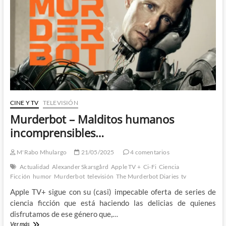
Dr.
Slump
CINE Y TV
TELEVISIÓN
Murderbot – Malditos humanos
incomprensibles…
M'Rabo Mhulargo
21/05/2025
4 comentarios
Actualidad
Alexander Skarsgård
Apple TV +
Ci-Fi
Ciencia
Ficción
humor
Murderbot
televisión
The Murderbot Diaries
tv
Apple TV+ sigue con su (casi) impecable oferta de series de
ciencia ficción que está haciendo las delicias de quienes
disfrutamos de ese género que,…
Murderbot
Ver más