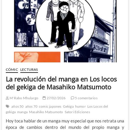
el
cómic
de
superhéroes?
CÓMIC
LECTURAS
La revolución del manga en Los locos
del gekiga de Masahiko Matsumoto
M'Rabo Mhulargo
27/02/2026
5 comentarios
años 50
años 70
comic japones
Gekiga
humor
Los Locos del
gekiga
manga
Masahiko Matsumoto
Satori Ediciones
Hoy toca hablar de un manga muy especial que nos retrata una
época de cambios dentro del mundo del propio manga y