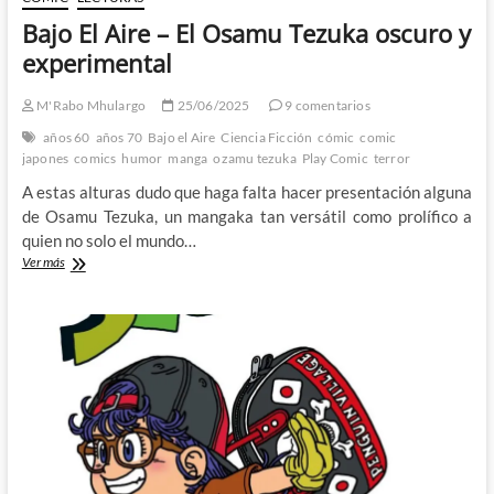
Bajo El Aire – El Osamu Tezuka oscuro y
experimental
M'Rabo Mhulargo
25/06/2025
9 comentarios
años 60
años 70
Bajo el Aire
Ciencia Ficción
cómic
comic
japones
comics
humor
manga
ozamu tezuka
Play Comic
terror
A estas alturas dudo que haga falta hacer presentación alguna
de Osamu Tezuka, un mangaka tan versátil como prolífico a
quien no solo el mundo…
Bajo
Ver más
El
Aire
–
El
Osamu
Tezuka
oscuro
y
experimental