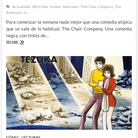
Actualidad
HBO Max
humor
televisión
The Chair Company
Tim
Robinson
tv
Para comenzar la semana nada mejor que una comedia atípica
que se sale de lo habitual, The Chair Company. Una comedia
negra, con tintes de…
The
Ver más
Chair
Company
–
De
obsesiones
y
comedia
negra
CÓMIC
LECTURAS