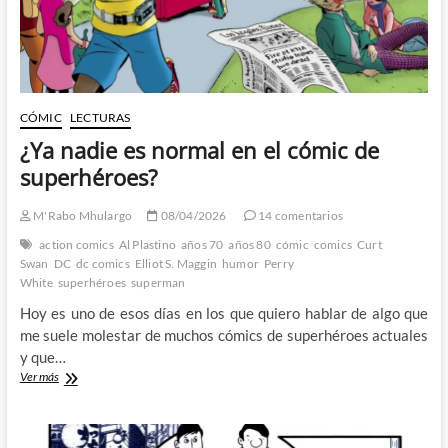
la
mano
CÓMIC
LECTURAS
¿Ya nadie es normal en el cómic de
superhéroes?
M'Rabo Mhulargo
08/04/2026
14 comentarios
action comics
Al Plastino
años 70
años 80
cómic
comics
Curt
Swan
DC
dc comics
Elliot S. Maggin
humor
Perry
White
superhéroes
superman
Hoy es uno de esos días en los que quiero hablar de algo que
me suele molestar de muchos cómics de superhéroes actuales
y que…
¿Ya
Ver más
nadie
es
normal
en