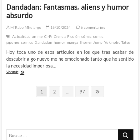
Dandadan: Fantasmas, aliens y humor
absurdo
M'Rabo Mhulargo
16/10/2024
6 comentarios
Actualidad
anime
Ci-Fi
Ciencia Ficción
cómic
comic
japones
comics
Dandadan
humor
manga
Shonen Jump
Yukinobu Tatsu
Hoy toca uno de esos artículos en los que tras acabar de
descubrir algo nuevo me he emocionado tanto que he sentido
la necesidad imperiosa…
Dandadan:
Ver más
Fantasmas,
aliens
Paginación
y
Página
Página
Página
Página
1
2
…
97
humor
siguiente
de
absurdo
entradas
Buscar
…