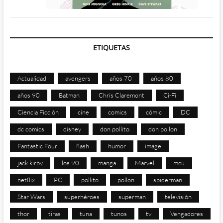
ETIQUETAS
Actualidad
avengers
años 70
años 80
años 90
Batman
Chris Claremont
Ci-Fi
Ciencia Ficción
cine
comics
cómic
DC
dc comics
disney
don pollito
don pollon
Fantastic Four
flash
humor
image
jack kirby
los 90
manga
Marvel
mcu
netflix
PC
pollito
pollon
spiderman
Star Wars
superhéroes
superman
televisión
thor
tiras
tuna
tunos
tv
Vengadores