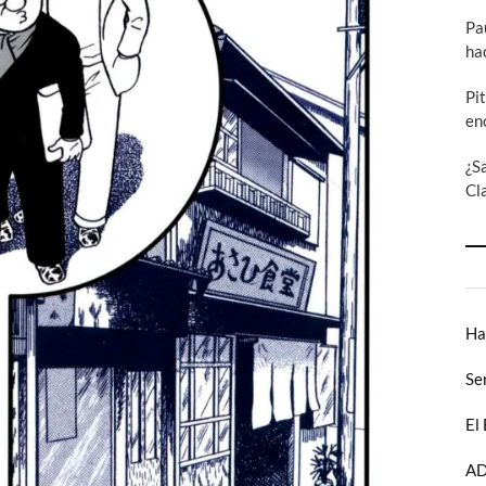
Pa
ha
Pi
en
¿S
Cl
Ha
Se
El
AD