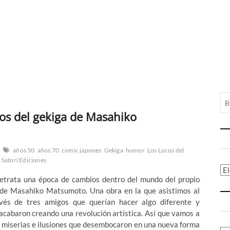
cos del gekiga de Masahiko
años 50
años 70
comic japones
Gekiga
humor
Los Locos del
Satori Ediciones
Ca
etrata una época de cambios dentro del mundo del propio
 de Masahiko Matsumoto. Una obra en la que asistimos al
és de tres amigos que querían hacer algo diferente y
 acabaron creando una revolución artística. Así que vamos a
as miserias e ilusiones que desembocaron en una nueva forma