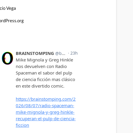
cío Vega
rdPress.org