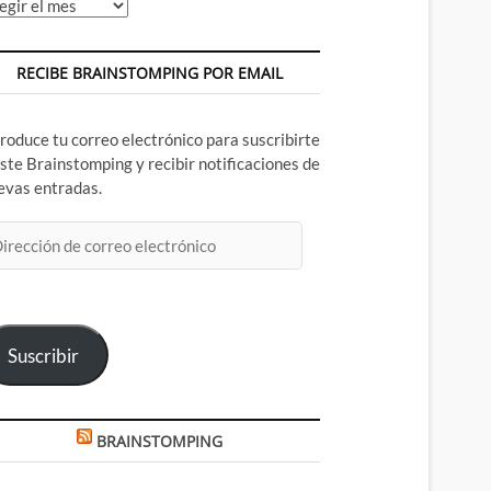
chivos
RECIBE BRAINSTOMPING POR EMAIL
troduce tu correo electrónico para suscribirte
este Brainstomping y recibir notificaciones de
evas entradas.
rección
rreo
ectrónico
Suscribir
BRAINSTOMPING