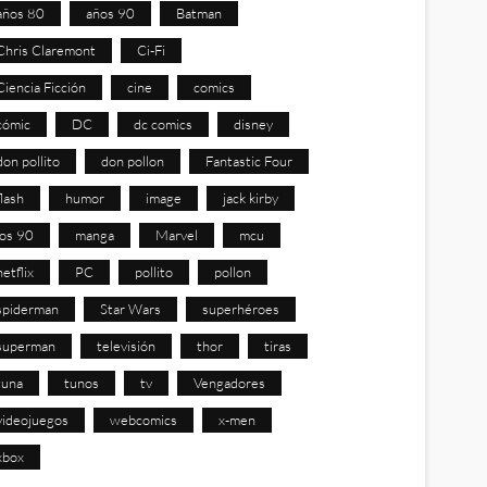
años 80
años 90
Batman
Chris Claremont
Ci-Fi
Ciencia Ficción
cine
comics
cómic
DC
dc comics
disney
don pollito
don pollon
Fantastic Four
flash
humor
image
jack kirby
los 90
manga
Marvel
mcu
netflix
PC
pollito
pollon
spiderman
Star Wars
superhéroes
superman
televisión
thor
tiras
tuna
tunos
tv
Vengadores
videojuegos
webcomics
x-men
xbox