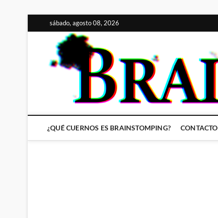
Saltar
sábado, agosto 08, 2026
al
contenido
¿QUÉ CUERNOS ES BRAINSTOMPING?
CONTACTO