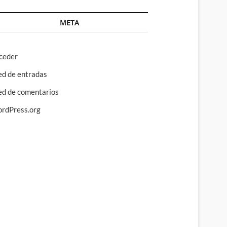
META
ceder
ed de entradas
ed de comentarios
rdPress.org