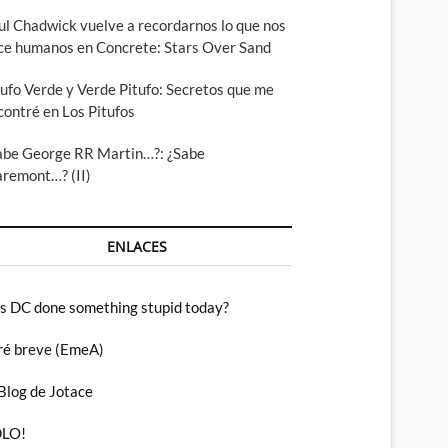
ul Chadwick vuelve a recordarnos lo que nos
ce humanos en Concrete: Stars Over Sand
tufo Verde y Verde Pitufo: Secretos que me
contré en Los Pitufos
abe George RR Martin…?: ¿Sabe
aremont…? (II)
ENLACES
s DC done something stupid today?
ré breve (EmeA)
 Blog de Jotace
LO!