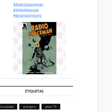
ETIQUETAS
Actualidad
avengers
años 70