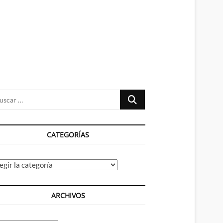
n
ú
Buscar
…
CATEGORÍAS
tegorías
ARCHIVOS