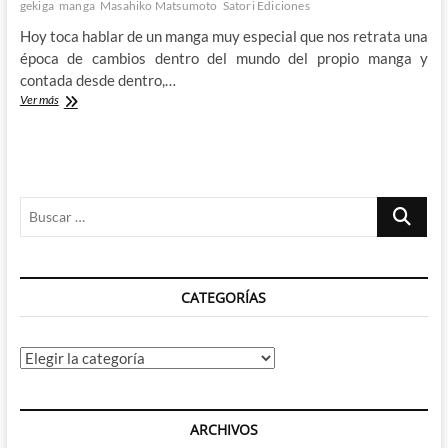
gekiga
manga
Masahiko Matsumoto
Satori Ediciones
Hoy toca hablar de un manga muy especial que nos retrata una
época de cambios dentro del mundo del propio manga y
contada desde dentro,…
La
Ver más
revolución
del
manga
en
Los
Buscar
locos
del
…
gekiga
de
Masahiko
CATEGORÍAS
Matsumoto
Categorías
ARCHIVOS