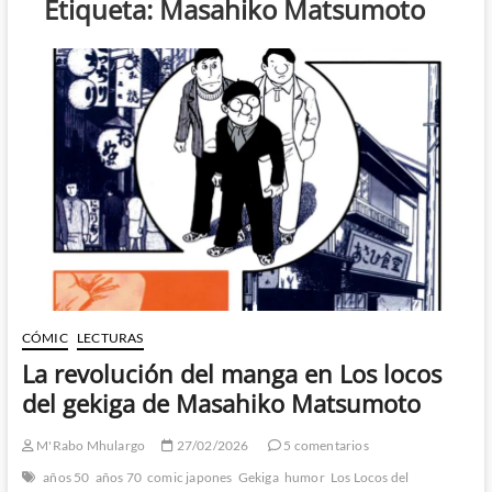
Etiqueta:
Masahiko Matsumoto
CÓMIC
LECTURAS
La revolución del manga en Los locos
del gekiga de Masahiko Matsumoto
M'Rabo Mhulargo
27/02/2026
5 comentarios
años 50
años 70
comic japones
Gekiga
humor
Los Locos del