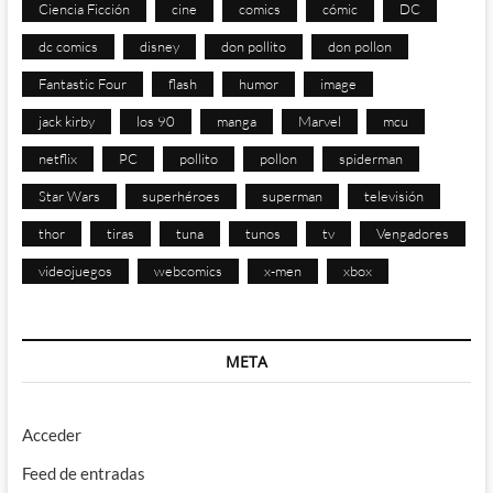
Ciencia Ficción
cine
comics
cómic
DC
dc comics
disney
don pollito
don pollon
Fantastic Four
flash
humor
image
jack kirby
los 90
manga
Marvel
mcu
netflix
PC
pollito
pollon
spiderman
Star Wars
superhéroes
superman
televisión
thor
tiras
tuna
tunos
tv
Vengadores
videojuegos
webcomics
x-men
xbox
META
Acceder
Feed de entradas