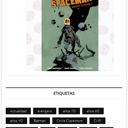
ETIQUETAS
Actualidad
avengers
años 70
años 80
años 90
Batman
Chris Claremont
Ci-Fi