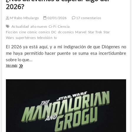
2026?
M'Rabo Mhulargo
02/01/2026
17 comentarios
Actualidad
año nuevo
Ci-Fi
Ciencia
Ficción
cine
cómic
comics
DC
dc comics
Marvel
Star Trek
Star
Wars
superhéroes
televisión
tv
El 2026 ya está aquí, y a mi indignación de que Diógenes no
me haya permitido hacer puente se suma esa incertidumbre
sobre lo que…
¿Nos
Ver más
atrevemos
a
esperar
algo
del
2026?