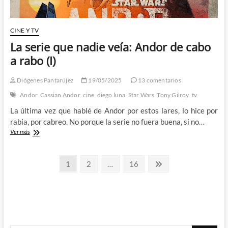
CINE Y TV
La serie que nadie veía: Andor de cabo
a rabo (I)
Diógenes Pantarújez
19/05/2025
13 comentarios
Andor
Cassian Andor
cine
diego luna
Star Wars
Tony Gilroy
tv
La última vez que hablé de Andor por estos lares, lo hice por
rabia, por cabreo. No porque la serie no fuera buena, si no…
La
Ver más
serie
que
Paginación
nadie
Página
Página
Página
Página
1
2
…
16
veía:
siguiente
de
Andor
de
entradas
cabo
a
rabo
(I)