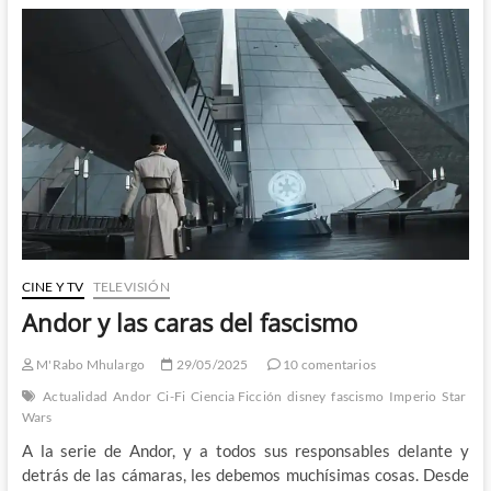
Hans
Gruber:
Sí,
sigo
pensando
en
Andor
CINE Y TV
TELEVISIÓN
Andor y las caras del fascismo
M'Rabo Mhulargo
29/05/2025
10 comentarios
Actualidad
Andor
Ci-Fi
Ciencia Ficción
disney
fascismo
Imperio
Star
Wars
A la serie de Andor, y a todos sus responsables delante y
detrás de las cámaras, les debemos muchísimas cosas. Desde