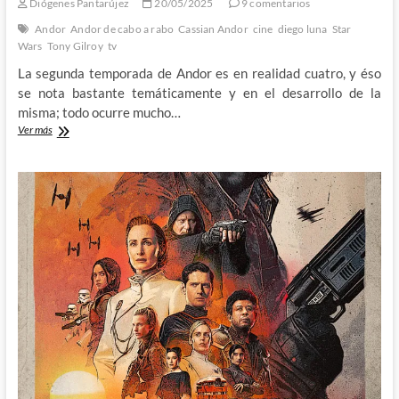
Diógenes Pantarújez
20/05/2025
9 comentarios
Andor
Andor de cabo a rabo
Cassian Andor
cine
diego luna
Star
Wars
Tony Gilroy
tv
La segunda temporada de Andor es en realidad cuatro, y éso
se nota bastante temáticamente y en el desarrollo de la
misma; todo ocurre mucho…
Personajes
Ver más
que
se
comen
a
la
trama:
Andor
de
cabo
a
rabo
(II)