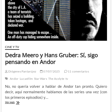
Grogu
CINE Y TV
Dedra Meero y Hans Gruber: Sí, sigo
pensando en Andor
Diógenes Pantarújez
07/07/2025
11 comentarios
Andor
Lucasfilm
Star Wars
The Acolyte
tv
No, no quería volver a hablar de Andor tan pronto. Quiero
decir, aquí normalmente hablamos de las series una vez (con
los primeros episodios) y…
Dedra
Ver más
Meero
y