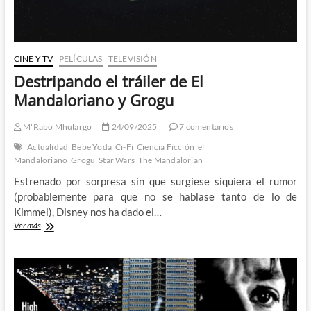
CINE Y TV
PELÍCULAS
TELEVISIÓN
Destripando el tráiler de El
Mandaloriano y Grogu
M'Rabo Mhulargo
24/09/2025
7 comentarios
Actualidad
Bebe Yoda
Ci-Fi
Ciencia Ficción
el
Mandaloriano
Grogu
Star Wars
The Mandalorian
Estrenado por sorpresa sin que surgiese siquiera el rumor
(probablemente para que no se hablase tanto de lo de
Kimmel), Disney nos ha dado el…
Destripando
Ver más
el
tráiler
de
El
Mandaloriano
y