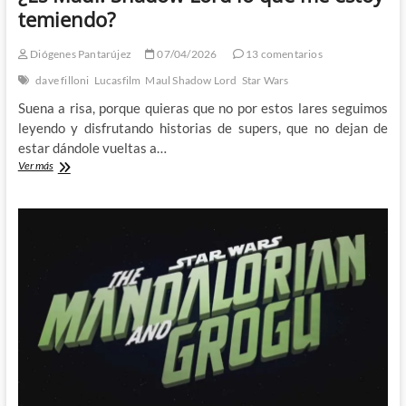
temiendo?
Diógenes Pantarújez
07/04/2026
13 comentarios
dave filloni
Lucasfilm
Maul Shadow Lord
Star Wars
Suena a risa, porque quieras que no por estos lares seguimos
leyendo y disfrutando historias de supers, que no dejan de
estar dándole vueltas a…
¿Es
Ver más
Maul:
Shadow
Lord
lo
que
me
estoy
temiendo?