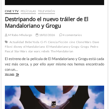
CINE Y TV
PELÍCULAS
TELEVISIÓN
Destripando el nuevo tráiler de El
Mandaloriano y Grogu
M'Rabo Mhulargo
18/02/2026
4 comentarios
Actualidad
Bebe Yoda
Ci-Fi
Ciencia Ficción
cine
Clone Wars
Dave
Filoni
disney
el Mandaloriano
El Mandaloriano y Grogu
Grogu
Pedro
Pascal
Star Wars
star wars: rebels
The Mandalorian
El estreno de la película de El Mandaloriano y Grogu está cada
vez más cerca, y por ello ayer mismo nos hemos encontrado
con un…
Destripando
Ver más
el
nuevo
tráiler
de
El
Mandaloriano
y
Grogu