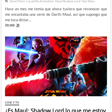
Dave Filoni
Lucasfilm Animation
Maul Shadow Lord
Star Wars
Hace un mes me temia que ahora tuviera que reconocer que
me encantaba una serie de Darth Maul, así que supongo que
me toca dictar…
Maul
Ver más
Shadow
Lord
se
ha
acabado
y
con
esta
impresión
me
ha
dejado
(SPOILERS)
CINE Y TV
¿Es Maul: Shadow Lord lo que me estoy