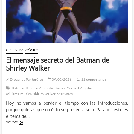
CINE Y TV
CÓMIC
El mensaje secreto del Batman de
Shirley Walker
Diógenes Pantarújez
09/02/2026
11 comentarios
Batman
Batman Animated Series
Coros
DC
john
williams
música
shirley walker
Star Wars
Hoy no vamos a perder el tiempo con las introducciones,
porque quieras que no ésto se presenta solo: Para mí, ésto es
el tema de…
El
Ver más
mensaje
secreto