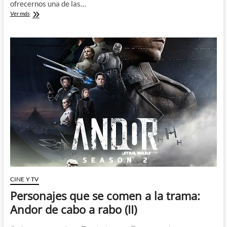
ofrecernos una de las…
Andor
Ver más
y
las
caras
del
fascismo
CINE Y TV
Personajes que se comen a la trama:
Andor de cabo a rabo (II)