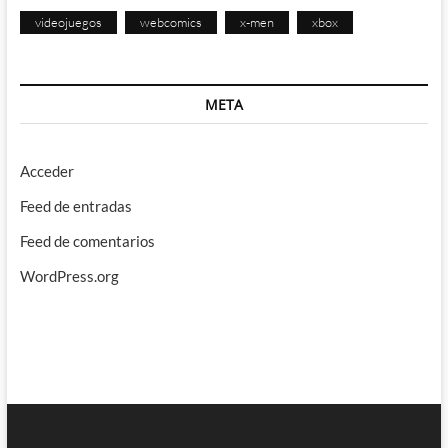
videojuegos
webcomics
x-men
xbox
META
Acceder
Feed de entradas
Feed de comentarios
WordPress.org