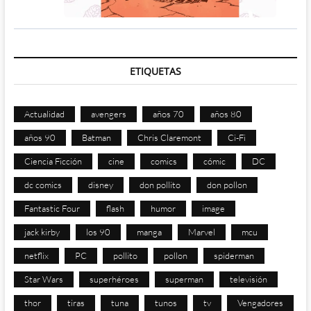
ETIQUETAS
Actualidad
avengers
años 70
años 80
años 90
Batman
Chris Claremont
Ci-Fi
Ciencia Ficción
cine
comics
cómic
DC
dc comics
disney
don pollito
don pollon
Fantastic Four
flash
humor
image
jack kirby
los 90
manga
Marvel
mcu
netflix
PC
pollito
pollon
spiderman
Star Wars
superhéroes
superman
televisión
thor
tiras
tuna
tunos
tv
Vengadores