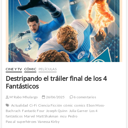
–
Los
4
Fantásticos:
Primeros
Pasos
1.ª
Parte
CINE Y TV
CÓMIC
PELÍCULAS
Destripando el tráiler final de los 4
Fantásticos
M'Rabo Mhulargo
26/06/2025
6 comentarios
Actualidad
Ci-Fi
Ciencia Ficción
cómic
comics
Ebon Moss-
Bachrach
Fantastic Four
Joseph Quinn
Julia Garner
Los 4
fantásticos
Marvel
Matt Shakman
mcu
Pedro
Pascal
superhéroes
Vanessa Kirby