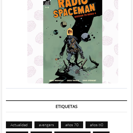
ETIQUETAS
Actualidad
avengers
años 70
años 80