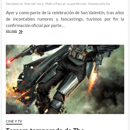
fantásticos
Marvel
mcu
Pedro Pascal
superhéroes
Vanessa Kirby
Ayer y como parte de la celebración de San Valentín, tras años
de incontables rumores y fancastings, tuvimos por fin la
confirmación oficial por parte…
Los
Ver más
4
Fantásticos
ya
casi
están
aquí.
CINE Y TV