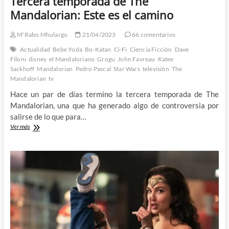
Tercera temporada de The
Mandalorian: Este es el camino
M'Rabo Mhulargo
21/04/2023
66 comentarios
Actualidad
Bebe Yoda
Bo-Katan
Ci-Fi
Ciencia Ficción
Dave
Filoni
disney
el Mandaloriano
Grogu
John Favreau
Katee
Sackhoff
Mandalorian
Pedro Pascal
Star Wars
televisión
The
Mandalorian
tv
Hace un par de días termino la tercera temporada de The
Mandalorian, una que ha generado algo de controversia por
salirse de lo que para…
Tercera
Ver más
temporada
de
The
Mandalorian:
Este
es
el
camino