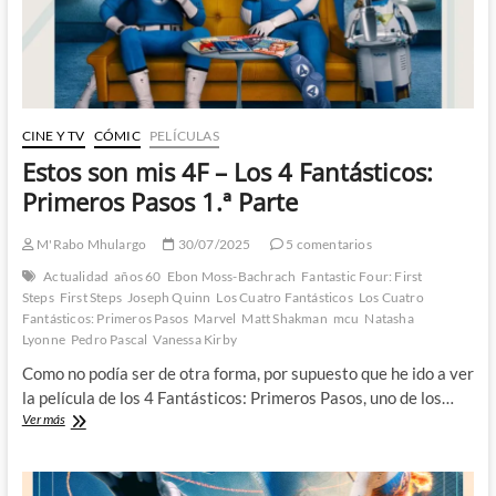
2.ª
Parte
CINE Y TV
CÓMIC
PELÍCULAS
Estos son mis 4F – Los 4 Fantásticos:
Primeros Pasos 1.ª Parte
M'Rabo Mhulargo
30/07/2025
5 comentarios
Actualidad
años 60
Ebon Moss-Bachrach
Fantastic Four: First
Steps
First Steps
Joseph Quinn
Los Cuatro Fantásticos
Los Cuatro
Fantásticos: Primeros Pasos
Marvel
Matt Shakman
mcu
Natasha
Lyonne
Pedro Pascal
Vanessa Kirby
Como no podía ser de otra forma, por supuesto que he ido a ver
la película de los 4 Fantásticos: Primeros Pasos, uno de los…
Estos
Ver más
son
mis
4F