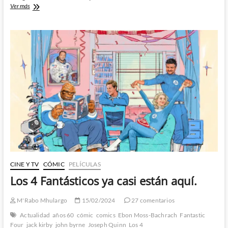
¿Qué
Ver más
ha
anunciado
Marvel
en
la
Comic-
Con
DE
San
Diego?
CINE Y TV
CÓMIC
PELÍCULAS
Los 4 Fantásticos ya casi están aquí.
M'Rabo Mhulargo
15/02/2024
27 comentarios
Actualidad
años 60
cómic
comics
Ebon Moss-Bachrach
Fantastic
Four
jack kirby
john byrne
Joseph Quinn
Los 4