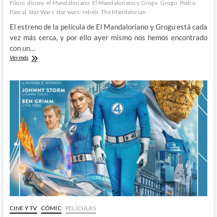
Filoni
disney
el Mandaloriano
El Mandaloriano y Grogu
Grogu
Pedro
Pascal
Star Wars
star wars: rebels
The Mandalorian
El estreno de la película de El Mandaloriano y Grogu está cada
vez más cerca, y por ello ayer mismo nos hemos encontrado
con un…
Destripando
Ver más
el
nuevo
tráiler
de
El
Mandaloriano
y
Grogu
CINE Y TV
CÓMIC
PELÍCULAS