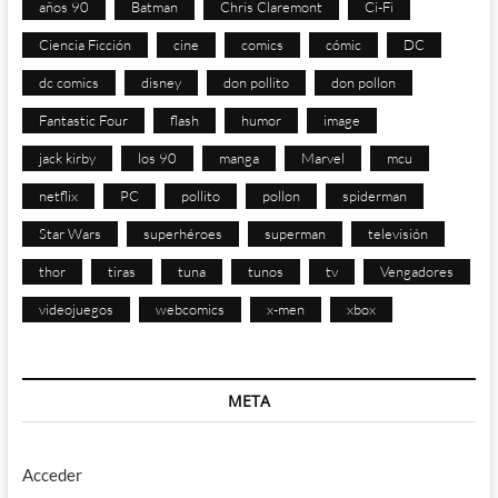
años 90
Batman
Chris Claremont
Ci-Fi
Ciencia Ficción
cine
comics
cómic
DC
dc comics
disney
don pollito
don pollon
Fantastic Four
flash
humor
image
jack kirby
los 90
manga
Marvel
mcu
netflix
PC
pollito
pollon
spiderman
Star Wars
superhéroes
superman
televisión
thor
tiras
tuna
tunos
tv
Vengadores
videojuegos
webcomics
x-men
xbox
META
Acceder