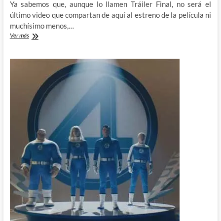
Ya sabemos que, aunque lo llamen Tráiler Final, no será el
último video que compartan de aquí al estreno de la película ni
muchísimo menos,…
Destripando
Ver más
el
tráiler
final
de
los
4
Fantásticos