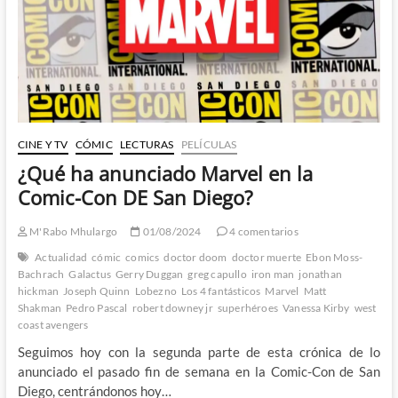
CINE Y TV
CÓMIC
LECTURAS
PELÍCULAS
¿Qué ha anunciado Marvel en la
Comic-Con DE San Diego?
M'Rabo Mhulargo
01/08/2024
4 comentarios
Actualidad
cómic
comics
doctor doom
doctor muerte
Ebon Moss-
Bachrach
Galactus
Gerry Duggan
greg capullo
iron man
jonathan
hickman
Joseph Quinn
Lobezno
Los 4 fantásticos
Marvel
Matt
Shakman
Pedro Pascal
robert downey jr
superhéroes
Vanessa Kirby
west
coast avengers
Seguimos hoy con la segunda parte de esta crónica de lo
anunciado el pasado fin de semana en la Comic-Con de San
Diego, centrándonos hoy…