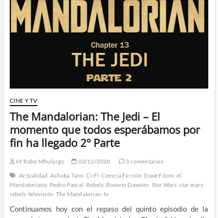
de
complicidad
CINE Y TV
The Mandalorian: The Jedi – El
momento que todos esperábamos por
fin ha llegado 2º Parte
M'Rabo Mhulargo
03/12/2020
3 comentarios
Actualidad
Ashoka Tano
Ci-Fi
Ciencia Ficción
Dave Filoni
el
Mandaloriano
Pedro Pascal
Rebels
Rosario Dawson
Star Wars
star wars:
rebels
televisión
The Mandalorian
tv
Continuamos hoy con el repaso del quinto episodio de la