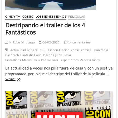
CINE Y TV
CÓMIC
LOS MEMES MEMOS
PELÍCULAS
Destripando el trailer de los 4
Fantásticos
M'Rabo Mhulargo
06/02/2025
14 comentarios
Actualidad
años 60
Ci-Fi
Ciencia Ficción
cómic
comics
Ebon Moss-
Bachrach
Fantastic Four
Joseph Quinn
Los 4
fantásticos
Marvel
mcu
Pedro Pascal
superhéroes
Vanessa Kirby
La actualidad a veces nos pilla fuera de casa y con un post ya
programado, por lo que el destripe del tráiler de la película…
Destripando
Ver más
el
trailer
de
los
4
Fantásticos