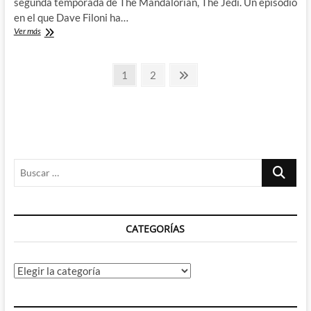
segunda temporada de The Mandalorian, The Jedi. Un episodio
en el que Dave Filoni ha…
The
Ver más
Mandalorian:
The
Paginación
Jedi
Página
Página
Página
1
2
–
siguiente
de
El
momento
entradas
que
todos
esperábamos
por
Buscar
fin
ha
…
llegado
2º
Parte
CATEGORÍAS
Categorías