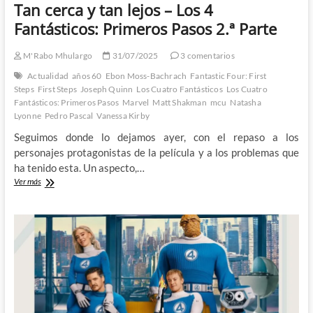
Tan cerca y tan lejos – Los 4
Fantásticos: Primeros Pasos 2.ª Parte
M'Rabo Mhulargo
31/07/2025
3 comentarios
Actualidad
años 60
Ebon Moss-Bachrach
Fantastic Four: First
Steps
First Steps
Joseph Quinn
Los Cuatro Fantásticos
Los Cuatro
Fantásticos: Primeros Pasos
Marvel
Matt Shakman
mcu
Natasha
Lyonne
Pedro Pascal
Vanessa Kirby
Seguimos donde lo dejamos ayer, con el repaso a los
personajes protagonistas de la película y a los problemas que
ha tenido esta. Un aspecto,…
Tan
Ver más
cerca
y
tan
lejos
–
Los
4
Fantásticos:
Primeros
Pasos