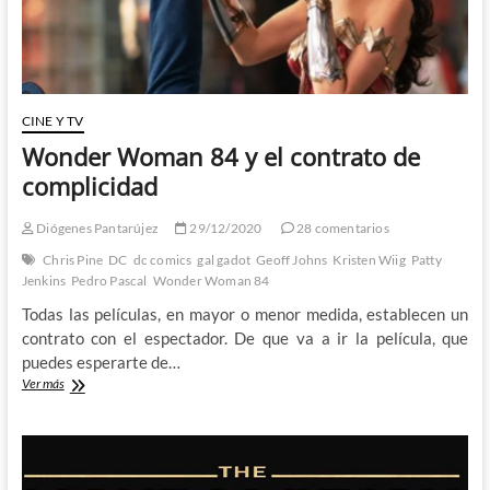
CINE Y TV
Wonder Woman 84 y el contrato de
complicidad
Diógenes Pantarújez
29/12/2020
28 comentarios
Chris Pine
DC
dc comics
gal gadot
Geoff Johns
Kristen Wiig
Patty
Jenkins
Pedro Pascal
Wonder Woman 84
Todas las películas, en mayor o menor medida, establecen un
contrato con el espectador. De que va a ir la película, que
puedes esperarte de…
Wonder
Ver más
Woman
84
y
el
contrato