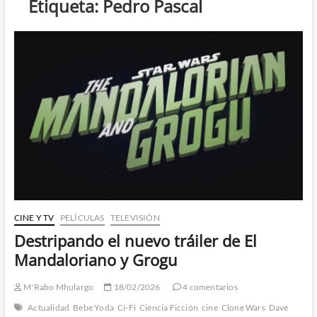
Etiqueta:
Pedro Pascal
CINE Y TV
PELÍCULAS
TELEVISIÓN
Destripando el nuevo tráiler de El
Mandaloriano y Grogu
M'Rabo Mhulargo
18/02/2026
4 comentarios
Actualidad
Bebe Yoda
Ci-Fi
Ciencia Ficción
cine
Clone Wars
Dave