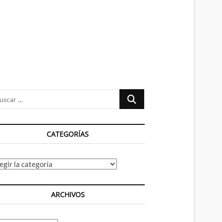
n
ú
Buscar
…
CATEGORÍAS
tegorías
ARCHIVOS