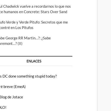
ul Chadwick vuelve a recordarnos lo que nos
ce humanos en Concrete: Stars Over Sand
tufo Verde y Verde Pitufo: Secretos que me
contré en Los Pitufos
abe George RR Martin…?: ¿Sabe
aremont…? (II)
ENLACES
s DC done something stupid today?
ré breve (EmeA)
 Blog de Jotace
LO!