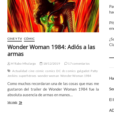
Pa
ha
Pi
en
CINE Y TV
CÓMIC
¿S
Cl
Wonder Woman 1984: Adiós a las
armas
M'Rabo Mhulargo
18/12/2019
17 comentarios
Actualidad
cine
cómic
comics
DC
dc comics
gal gadot
Patty
Jenkins
superhéroes
wonder woman
Wonder Woman 1984
Ha
Como muchos recordaran una de las cosas que mas me
Se
gustaron del trailer de Wonder Woman 1984 fue la
absoluta ausencia de armas en manos…
El
Wonder
Ver más
Woman
AD
1984: