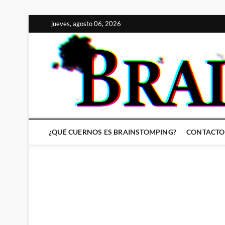
Saltar
jueves, agosto 06, 2026
al
contenido
¿QUÉ CUERNOS ES BRAINSTOMPING?
CONTACTO