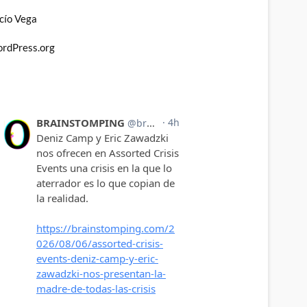
cío Vega
rdPress.org