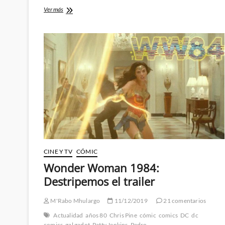
Nuevo
Ver más
trailer
de
Wonder
Woman
1984
y
primer
vistazo
a
Black
Adam…
¡Y
la
JSA!
CINE Y TV
CÓMIC
Wonder Woman 1984:
Destripemos el trailer
M'Rabo Mhulargo
11/12/2019
21 comentarios
Actualidad
años 80
Chris Pine
cómic
comics
DC
dc
comics
gal gadot
Patty Jenkins
Pedro