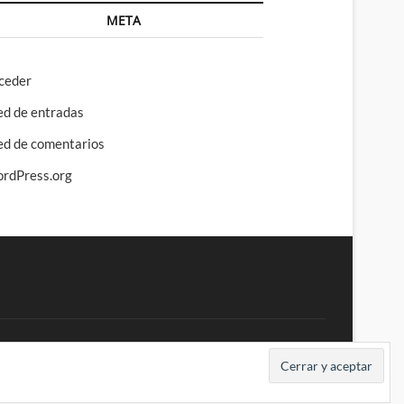
META
ceder
ed de entradas
ed de comentarios
rdPress.org