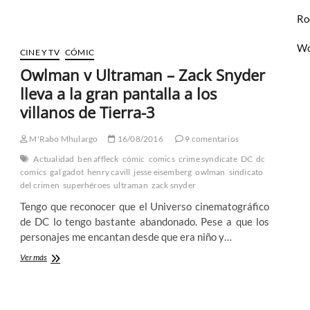
Adiós
a
Ro
las
armas
Wo
CINE Y TV
CÓMIC
Owlman v Ultraman – Zack Snyder
lleva a la gran pantalla a los
villanos de Tierra-3
M'Rabo Mhulargo
16/08/2016
9 comentarios
Actualidad
ben affleck
cómic
comics
crime syndicate
DC
dc
comics
gal gadot
henry cavill
jesse eisemberg
owlman
sindicato
del crimen
superhéroes
ultraman
zack snyder
Tengo que reconocer que el Universo cinematográfico
de DC lo tengo bastante abandonado. Pese a que los
personajes me encantan desde que era niño y…
Owlman
Ver más
v
Ultraman
–
Zack