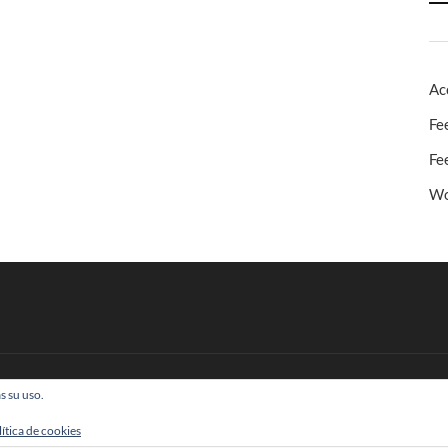
Ac
Fe
Fe
Wo
s su uso.
 Todos los derechos reservados
lítica de cookies