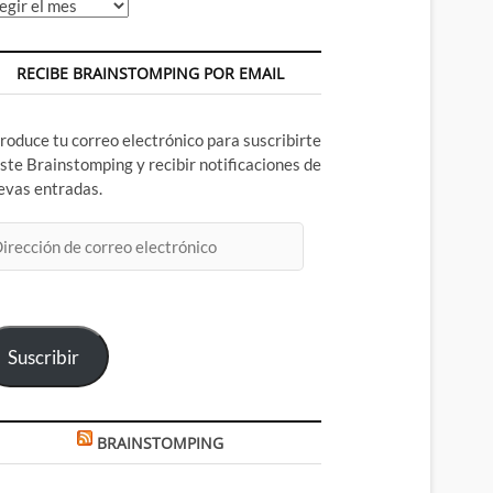
chivos
RECIBE BRAINSTOMPING POR EMAIL
troduce tu correo electrónico para suscribirte
este Brainstomping y recibir notificaciones de
evas entradas.
rección
rreo
ectrónico
Suscribir
BRAINSTOMPING