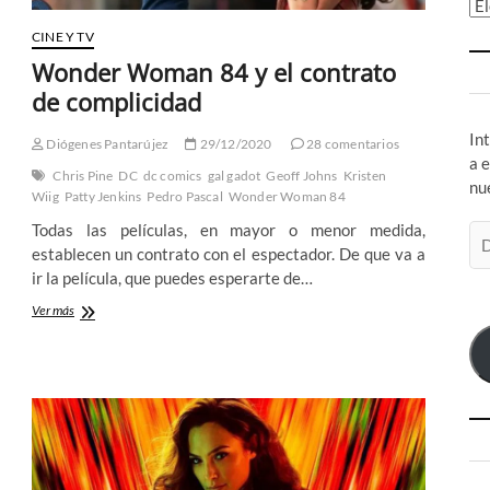
Ar
CINE Y TV
Wonder Woman 84 y el contrato
de complicidad
In
Diógenes Pantarújez
29/12/2020
28 comentarios
a 
Chris Pine
DC
dc comics
gal gadot
Geoff Johns
Kristen
nu
Wiig
Patty Jenkins
Pedro Pascal
Wonder Woman 84
Todas las películas, en mayor o menor medida,
Di
establecen un contrato con el espectador. De que va a
de
ir la película, que puedes esperarte de…
co
el
Wonder
Ver más
Woman
84
y
el
contrato
de
complicidad