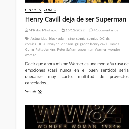
CINE Y TV
CÓMIC
Henry Cavill deja de ser Superman
M'Rabo Mhulargo
16/12/2022
41 comentarios
Actualidad
black adam
cine
cómic
comics
DC
dc
comics
DCU
Dwayne Johnson
gal gadot
henry cavill
James
Gunn
Patty Jenkins
Peter Safran
superman
Warner
wonder
woman
Decir que ahora mismo Warner es una montaña rusa de
emociones (casi nunca en el buen sentido) seria
quedarse muy corto, multitud de proyectos
cancelados…
Henry
Ver más
Cavill
deja
de
ser
Superman