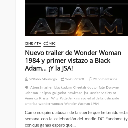
CINE Y TV
CÓMIC
Nuevo trailer de Wonder Woman
1984 y primer vistazo a Black
Adam… ¡Y la JSA!
M'Rabo Mhulargo
26/08/2020
23 comentarios
Atom Smasher
black adam
Cheetah
doctor fate
Dwayne
Johnson
Eclipso
gal gadot
hawkman
jsa
Justice Society of
America
Kristen Wiig
Patty Jenkins
sociedad de la justicia de
america
wonder woman
Wonder Woman 1984
Como no quiero abusar de la suerte que he tenido esta
semana con la celebración del medio DC Fandome (y
con que ganas espero que…