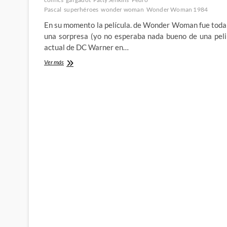
Pascal
superhéroes
wonder woman
Wonder Woman 1984
En su momento la película. de Wonder Woman fue toda
una sorpresa (yo no esperaba nada bueno de una peli
actual de DC Warner en…
Wonder
Ver más
Woman
1984:
Destripemos
el
trailer