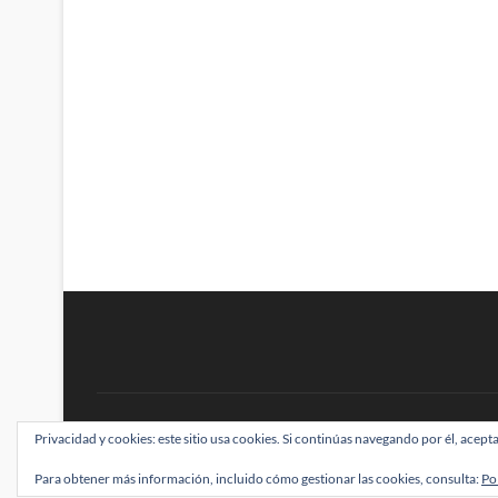
BRAINSTOMPING
Privacidad y cookies: este sitio usa cookies. Si continúas navegando por él, acepta
| Diseñado por:
Theme Freesia
|
WordPress
| ©
Para obtener más información, incluido cómo gestionar las cookies, consulta:
Po