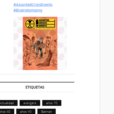
ETIQUETAS
Actualidad
avengers
años 70
años 80
años 90
Batman