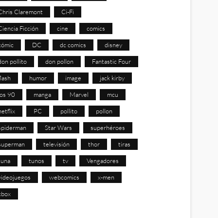
Chris Claremont
Ci-Fi
Ciencia Ficción
cine
comics
cómic
DC
dc comics
disney
don pollito
don pollon
Fantastic Four
flash
humor
image
jack kirby
los 90
manga
Marvel
mcu
netflix
PC
pollito
pollon
spiderman
Star Wars
superhéroes
superman
televisión
thor
tiras
tuna
tunos
tv
Vengadores
videojuegos
webcomics
x-men
xbox