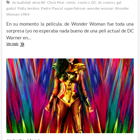
Actualidad
años 80
Chris Pine
cómic
comics
DC
dc comics
gal
gadot
Patty Jenkins
Pedro Pascal
superhéroes
wonder woman
Wonder
Woman 1984
En su momento la película. de Wonder Woman fue toda una
sorpresa (yo no esperaba nada bueno de una peli actual de DC
Warner en…
Wonder
Ver más
Woman
1984:
Destripemos
el
trailer