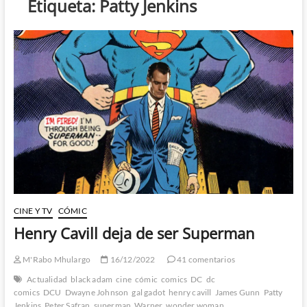
Etiqueta:
Patty Jenkins
CINE Y TV
CÓMIC
Henry Cavill deja de ser Superman
M'Rabo Mhulargo
16/12/2022
41 comentarios
Actualidad
black adam
cine
cómic
comics
DC
dc
comics
DCU
Dwayne Johnson
gal gadot
henry cavill
James Gunn
Patty
Jenkins
Peter Safran
superman
Warner
wonder woman