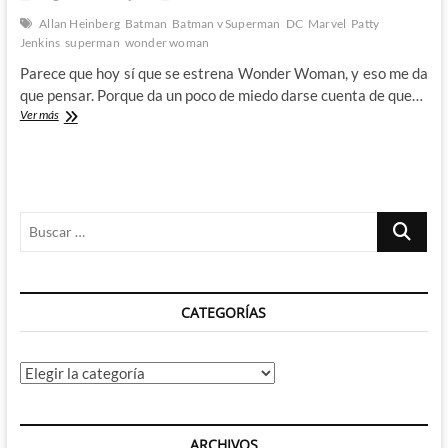
copiado
el
Allan Heinberg
Batman
Batman v Superman
DC
Marvel
Patty
estilo
Jenkins
superman
wonder woman
Marvel"
Parece que hoy sí que se estrena Wonder Woman, y eso me da
que pensar. Porque da un poco de miedo darse cuenta de que…
Los
Ver más
dos
trabajos
de
Wonder
Woman:
Buscar
De
Richard
…
Donner
a
Patty
CATEGORÍAS
Jenkins
Categorías
ARCHIVOS