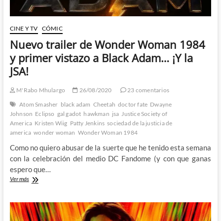
CINE Y TV
CÓMIC
Nuevo trailer de Wonder Woman 1984
y primer vistazo a Black Adam… ¡Y la
JSA!
M'Rabo Mhulargo
26/08/2020
23 comentarios
Atom Smasher
black adam
Cheetah
doctor fate
Dwayne
Johnson
Eclipso
gal gadot
hawkman
jsa
Justice Society of
America
Kristen Wiig
Patty Jenkins
sociedad de la justicia de
america
wonder woman
Wonder Woman 1984
Como no quiero abusar de la suerte que he tenido esta semana
con la celebración del medio DC Fandome (y con que ganas
espero que…
Nuevo
Ver más
trailer
de
Wonder
Woman