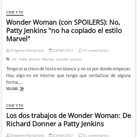
en
el
CINE Y TV
DCU:
Wonder Woman (con SPOILERS): No,
Steven
Spielberg
Patty Jenkins "no ha copiado el estilo
va
Marvel"
a
desarrollar
(y
Diógenes Pantarújez
26/06/2017
71 comentarios
quizás
DC
Patty Jenkins
Warner
wonder woman
dirigir)
una
Tengo el archivo de texto en blanco y no sé por donde empezar.
película
Hay algo en mi interior que tengo que verbalizar de alguna
de
forma,…
los
Wonder
Ver más
Blackhawks
Woman
(con
SPOILERS):
CINE Y TV
No,
Los dos trabajos de Wonder Woman: De
Patty
Jenkins
Richard Donner a Patty Jenkins
"no
ha
Diógenes Pantarújez
23/06/2017
21 comentarios