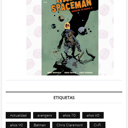
ETIQUETAS
Actualidad
avengers
años 70
años 80
años 90
Batman
Chris Claremont
Ci-Fi