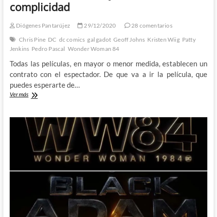
complicidad
Diógenes Pantarújez
29/12/2020
28 comentarios
Chris Pine
DC
dc comics
gal gadot
Geoff Johns
Kristen Wiig
Patty
Jenkins
Pedro Pascal
Wonder Woman 84
Todas las películas, en mayor o menor medida, establecen un
contrato con el espectador. De que va a ir la película, que
puedes esperarte de…
Wonder
Ver más
Woman
84
y
el
contrato
de
complicidad