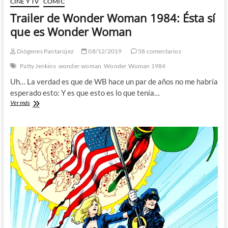
CINE Y TV
CÓMIC
Trailer de Wonder Woman 1984: Ésta sí
que es Wonder Woman
Diógenes Pantarújez
08/12/2019
58 comentarios
Patty Jenkins
wonder woman
Wonder Woman 1984
Uh… La verdad es que de WB hace un par de años no me habría
esperado esto: Y es que esto es lo que tenía…
Trailer
Ver más
de
Wonder
Woman
1984:
Ésta
sí
que
es
Wonder
Woman