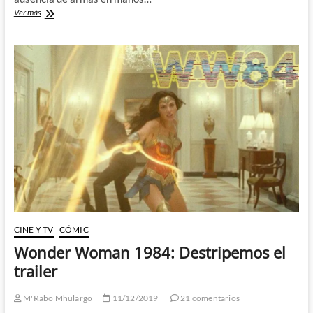
Wonder
Ver más
Woman
1984:
Adiós
a
las
armas
CINE Y TV
CÓMIC
Wonder Woman 1984: Destripemos el
trailer
M'Rabo Mhulargo
11/12/2019
21 comentarios