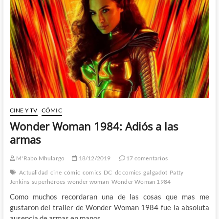
1984
y
primer
vistazo
a
Black
Adam…
¡Y
la
JSA!
CINE Y TV
CÓMIC
Wonder Woman 1984: Adiós a las
armas
M'Rabo Mhulargo
18/12/2019
17 comentarios
Actualidad
cine
cómic
comics
DC
dc comics
gal gadot
Patty
Jenkins
superhéroes
wonder woman
Wonder Woman 1984
Como muchos recordaran una de las cosas que mas me
gustaron del trailer de Wonder Woman 1984 fue la absoluta
ausencia de armas en manos…