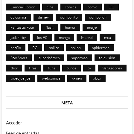
Ciencia Ficción
cine
comics
cómic
DC
dc comics
disney
don pollito
don pollon
Fantastic Four
flash
humor
image
jack kirby
los 90
manga
Marvel
mcu
netflix
PC
pollito
pollon
spiderman
Star Wars
superhéroes
superman
televisión
thor
tiras
tuna
tunos
tv
Vengadores
videojuegos
webcomics
x-men
xbox
META
Acceder
Feed de entradas