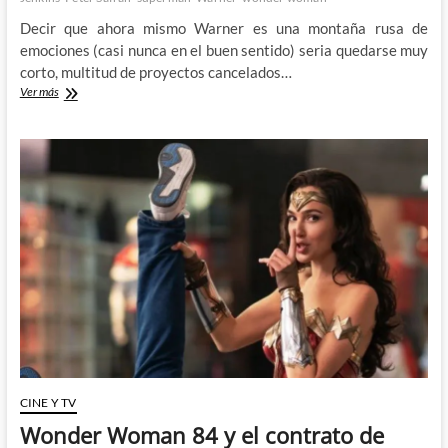
Decir que ahora mismo Warner es una montaña rusa de
emociones (casi nunca en el buen sentido) seria quedarse muy
corto, multitud de proyectos cancelados…
Henry
Ver más
Cavill
deja
de
ser
Superman
CINE Y TV
Wonder Woman 84 y el contrato de