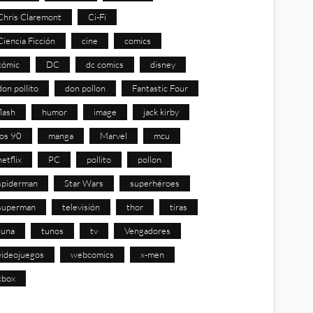
Chris Claremont
Ci-Fi
Ciencia Ficción
cine
comics
cómic
DC
dc comics
disney
don pollito
don pollon
Fantastic Four
flash
humor
image
jack kirby
los 90
manga
Marvel
mcu
netflix
PC
pollito
pollon
spiderman
Star Wars
superhéroes
superman
televisión
thor
tiras
tuna
tunos
tv
Vengadores
videojuegos
webcomics
x-men
xbox