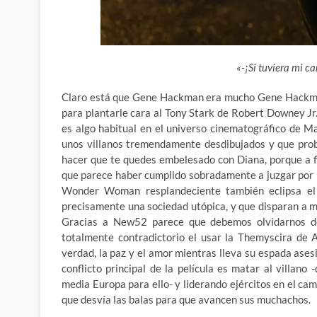
«-¡Si tuviera mi ca
Claro está que Gene Hackman era mucho Gene Hackman,
para plantarle cara al Tony Stark de Robert Downey Jr.
es algo habitual en el universo cinematográfico de 
unos villanos tremendamente desdibujados y que pro
hacer que te quedes embelesado con Diana, porque a fin
que parece haber cumplido sobradamente a juzgar por l
Wonder Woman resplandeciente también eclipsa el 
precisamente una sociedad utópica, y que disparan a ma
Gracias a New52 parece que debemos olvidarnos de 
totalmente contradictorio el usar la Themyscira de 
verdad, la paz y el amor mientras lleva su espada asesi
conflicto principal de la película es matar al villan
media Europa para ello- y liderando ejércitos en el c
que desvía las balas para que avancen sus muchachos.