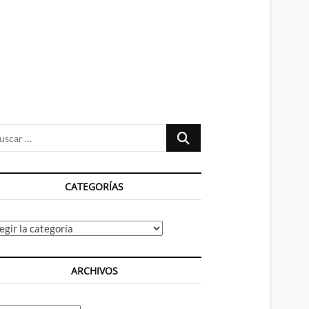
n
ú
Buscar
…
CATEGORÍAS
tegorías
ARCHIVOS