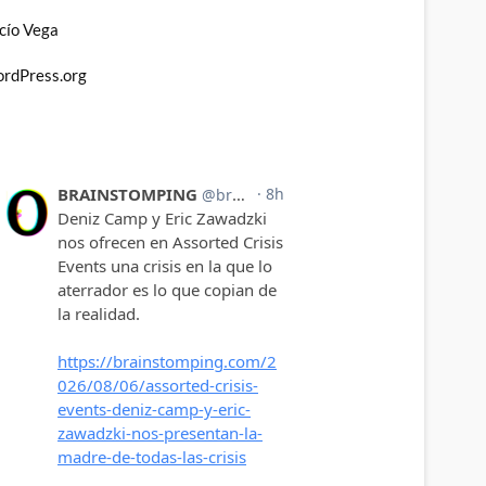
cío Vega
rdPress.org