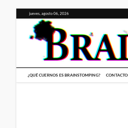
Saltar
jueves, agosto 06, 2026
al
contenido
¿QUÉ CUERNOS ES BRAINSTOMPING?
CONTACTO