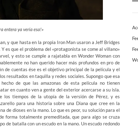
Ac
ra entera ya vería esa!»
Fe
 y que hasta en la propia Iron Man usaron a Jeff Bridges
Fe
 Y es que el problema del «protagonista se come al villano»
Marvel, y esto se cumple a rajatabla en Wonder Woman con
Wo
bablemente no han querido hacer más profundos en pro de
 de cuentas ése es el objetivo principal de la película y el
os resultados en taquilla y redes sociales. Supongo que esa
hecho de que las amazonas de esta película no tienen
tar en cuanto ven a gente del exterior acercarse a su isla.
los tiempos de la utopía de la versión de Pérez, y es
Azarello para una historia sobre una Diana que cree en la
na de dioses en la mano. Lo que es peor, su solución para el
o -de forma totalmente premeditada, que para algo se cruza
ampo de batalla con un escudo en la mano. Un escudo redondo