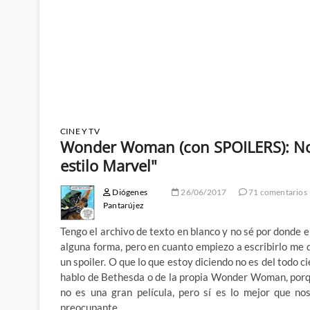
CINE Y TV
Wonder Woman (con SPOILERS): No, 
estilo Marvel"
Diógenes
26/06/2017
71 comentarios
Pantarújez
Tengo el archivo de texto en blanco y no sé por donde 
alguna forma, pero en cuanto empiezo a escribirlo me 
un spoiler. O que lo que estoy diciendo no es del todo c
hablo de Bethesda o de la propia Wonder Woman, porq
no es una gran película, pero sí es lo mejor que n
preocupante…