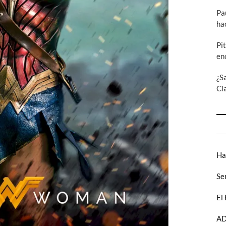
Pa
ha
Pi
en
¿S
Cl
Ha
Se
El
AD