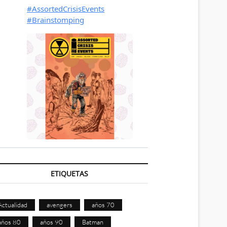
ETIQUETAS
Actualidad
avengers
años 70
años 80
años 90
Batman