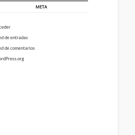
META
ceder
ed de entradas
ed de comentarios
rdPress.org