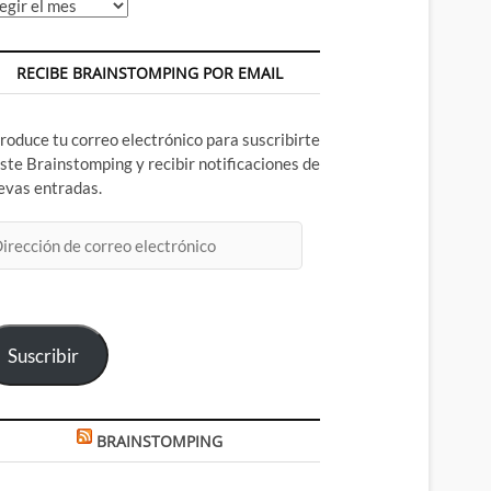
chivos
RECIBE BRAINSTOMPING POR EMAIL
troduce tu correo electrónico para suscribirte
este Brainstomping y recibir notificaciones de
evas entradas.
rección
rreo
ectrónico
Suscribir
BRAINSTOMPING