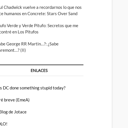
ul Chadwick vuelve a recordarnos lo que nos
ce humanos en Concrete: Stars Over Sand
tufo Verde y Verde Pitufo: Secretos que me
contré en Los Pitufos
abe George RR Martin…?: ¿Sabe
aremont…? (II)
ENLACES
s DC done something stupid today?
ré breve (EmeA)
 Blog de Jotace
LO!