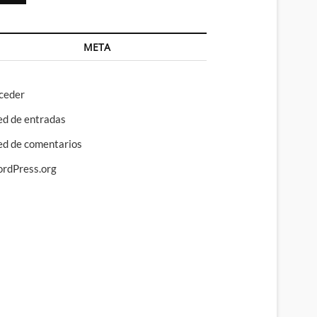
META
ceder
ed de entradas
ed de comentarios
rdPress.org