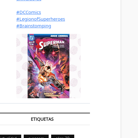
ETIQUETAS
Actualidad
avengers
años 70