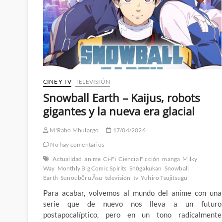
manga
de
Masamune
Shirow
por
fin
recibe
una
adaptación
CINE Y TV
TELEVISIÓN
fiel
Snowball Earth – Kaijus, robots
gigantes y la nueva era glacial
M'Rabo Mhulargo
17/04/2026
No hay comentarios
Actualidad
anime
Ci-Fi
Ciencia Ficción
manga
Milky
Way
Monthly Big Comic Spirits
Shōgakukan
Snowball
Earth
Sunoubōru Āsu
televisión
tv
Yuhiro Tsujitsugu
Para acabar, volvemos al mundo del anime con una
serie que de nuevo nos lleva a un futuro
postapocalíptico, pero en un tono radicalmente