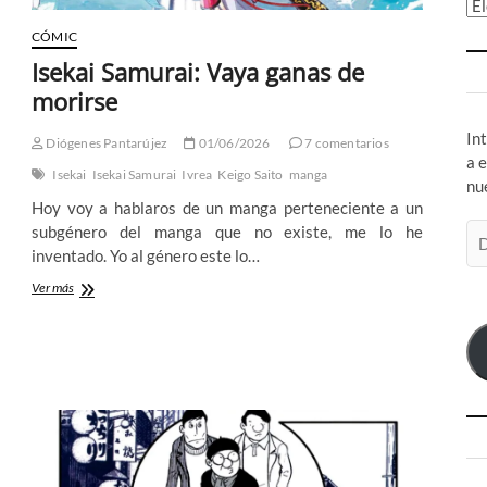
Ar
CÓMIC
Isekai Samurai: Vaya ganas de
morirse
In
Diógenes Pantarújez
01/06/2026
7 comentarios
a 
Isekai
Isekai Samurai
Ivrea
Keigo Saito
manga
nu
Hoy voy a hablaros de un manga perteneciente a un
Di
subgénero del manga que no existe, me lo he
de
inventado. Yo al género este lo…
co
Isekai
Ver más
el
Samurai:
Vaya
ganas
de
morirse