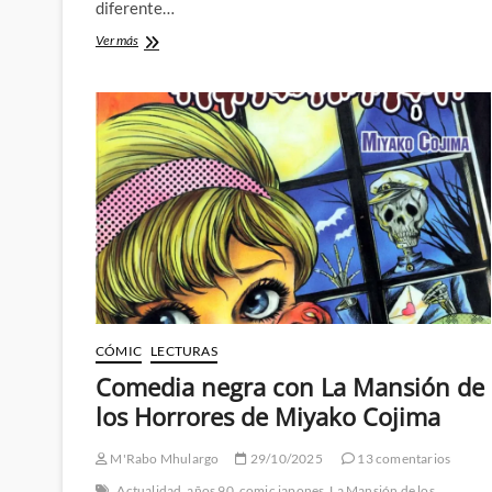
diferente…
Snowball
Ver más
Earth
–
Kaijus,
robots
gigantes
y
la
nueva
era
glacial
CÓMIC
LECTURAS
Comedia negra con La Mansión de
los Horrores de Miyako Cojima
M'Rabo Mhulargo
29/10/2025
13 comentarios
Actualidad
años 90
comic japones
La Mansión de los