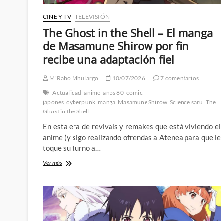
CINE Y TV
TELEVISIÓN
The Ghost in the Shell – El manga
de Masamune Shirow por fin
recibe una adaptación fiel
M'Rabo Mhulargo
10/07/2026
7 comentarios
Actualidad
anime
años 80
comic
japones
cyberpunk
manga
Masamune Shirow
Science saru
The
Ghost in the Shell
En esta era de revivals y remakes que está viviendo el
anime (y sigo realizando ofrendas a Atenea para que le
toque su turno a…
The
Ver más
Ghost
in
the
Shell
–
El