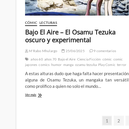
CÓMIC
LECTURAS
Bajo El Aire – El Osamu Tezuka
oscuro y experimental
M'Rabo Mhulargo
25/06/2025
9 comentarios
años 60
años 70
Bajo el Aire
Ciencia Ficción
cómic
comic
japones
comics
humor
manga
ozamu tezuka
Play Comic
terror
A estas alturas dudo que haga falta hacer presentación
alguna de Osamu Tezuka, un mangaka tan versátil
como prolífico a quien no solo el mundo…
Bajo
Ver más
El
Aire
–
El
Paginación
Página
Págin
Osamu
1
2
Tezuka