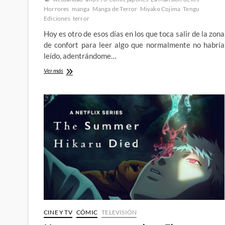
Horrores
manga
Manga de Terror
Miyako Cojima
Tengu
Ediciones
terror
Hoy es otro de esos días en los que toca salir de la zona
de confort para leer algo que normalmente no habría
leído, adentrándome…
Comedia
Ver más
negra
con
La
Mansión
de
los
Horrores
de
Miyako
Cojima
CINE Y TV
CÓMIC
TELEVISIÓN