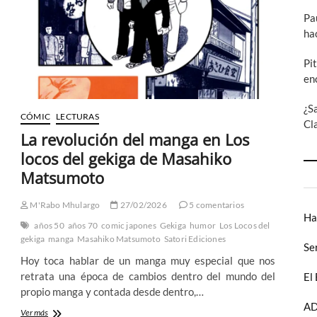
Pa
ha
Pi
en
¿S
CÓMIC
LECTURAS
Cl
La revolución del manga en Los
locos del gekiga de Masahiko
Matsumoto
M'Rabo Mhulargo
27/02/2026
5 comentarios
Ha
años 50
años 70
comic japones
Gekiga
humor
Los Locos del
gekiga
manga
Masahiko Matsumoto
Satori Ediciones
Se
Hoy toca hablar de un manga muy especial que nos
retrata una época de cambios dentro del mundo del
El
propio manga y contada desde dentro,…
AD
La
Ver más