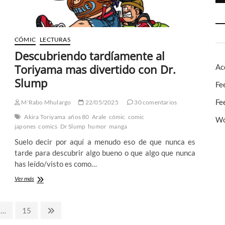
CÓMIC
LECTURAS
Descubriendo tardíamente al
Toriyama mas divertido con Dr.
Ac
Slump
Fe
Fe
M'Rabo Mhulargo
22/05/2025
30 comentarios
Akira Toriyama
años 80
Arale
cómic
comic
Wo
japones
comics
Dr Slump
humor
manga
Suelo decir por aquí a menudo eso de que nunca es
tarde para descubrir algo bueno o que algo que nunca
has leído/visto es como…
Descubriendo
Ver más
tardíamente
al
Toriyama
a
Página
Página
…
15
mas
siguiente
divertido