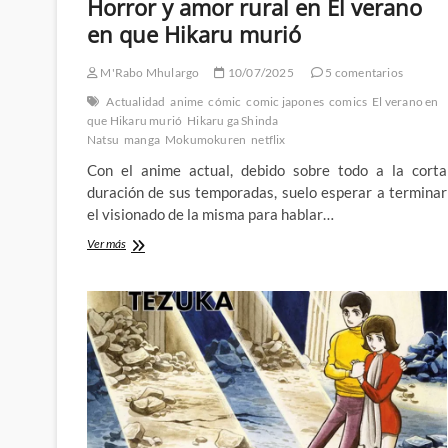
Horror y amor rural en El verano
en que Hikaru murió
M'Rabo Mhulargo
10/07/2025
5 comentarios
Actualidad
anime
cómic
comic japones
comics
El verano en
que Hikaru murió
Hikaru ga Shinda
Natsu
manga
Mokumokuren
netflix
Con el anime actual, debido sobre todo a la corta
duración de sus temporadas, suelo esperar a terminar
el visionado de la misma para hablar…
Horror
Ver más
y
amor
rural
en
El
verano
en
que
Hikaru
murió