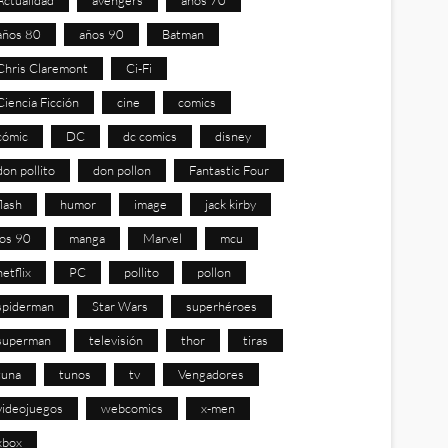
años 80
años 90
Batman
Chris Claremont
Ci-Fi
Ciencia Ficción
cine
comics
cómic
DC
dc comics
disney
don pollito
don pollon
Fantastic Four
flash
humor
image
jack kirby
los 90
manga
Marvel
mcu
netflix
PC
pollito
pollon
spiderman
Star Wars
superhéroes
superman
televisión
thor
tiras
tuna
tunos
tv
Vengadores
videojuegos
webcomics
x-men
xbox