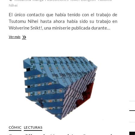
Nihei
El único contacto que había tenido con el trabajo de
Tsutomu Nihei hasta ahora había sido su trabajo en
Wolverine Snikt!, una miniserie publicada durante…
Tower
Ver más
Dungeon
de
Tsutomu
Nihei:
Que
jartón
de
escaleras
CÓMIC
LECTURAS