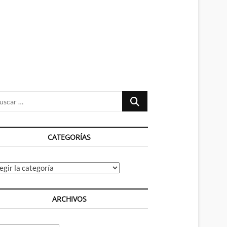
n
ú
Buscar
…
CATEGORÍAS
tegorías
ARCHIVOS