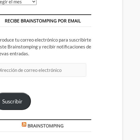
chivos
RECIBE BRAINSTOMPING POR EMAIL
troduce tu correo electrónico para suscribirte
este Brainstomping y recibir notificaciones de
evas entradas.
rección
rreo
ectrónico
Suscribir
BRAINSTOMPING