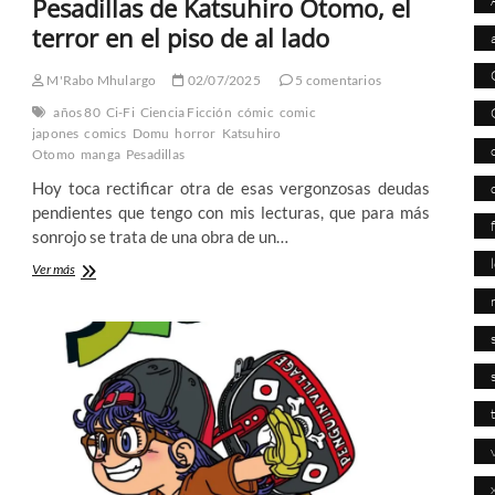
Pesadillas de Katsuhiro Otomo, el
terror en el piso de al lado
M'Rabo Mhulargo
02/07/2025
5 comentarios
años 80
Ci-Fi
Ciencia Ficción
cómic
comic
japones
comics
Domu
horror
Katsuhiro
Otomo
manga
Pesadillas
Hoy toca rectificar otra de esas vergonzosas deudas
pendientes que tengo con mis lecturas, que para más
sonrojo se trata de una obra de un…
Pesadillas
Ver más
de
Katsuhiro
Otomo,
el
terror
en
el
piso
de
al
lado