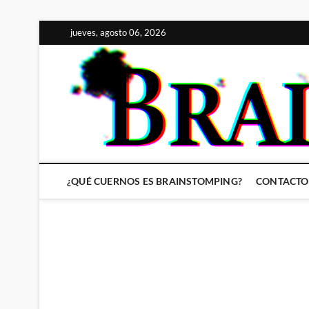
Saltar
jueves, agosto 06, 2026
al
contenido
¿QUÉ CUERNOS ES BRAINSTOMPING?
CONTACTO