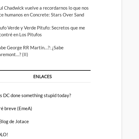
ul Chadwick vuelve a recordarnos lo que nos
ce humanos en Concrete: Stars Over Sand
tufo Verde y Verde Pitufo: Secretos que me
contré en Los Pitufos
abe George RR Martin…?: ¿Sabe
aremont…? (II)
ENLACES
s DC done something stupid today?
ré breve (EmeA)
 Blog de Jotace
LO!