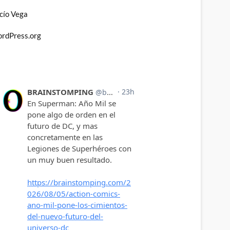
cío Vega
rdPress.org