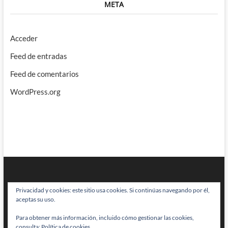
META
Acceder
Feed de entradas
Feed de comentarios
WordPress.org
Privacidad y cookies: este sitio usa cookies. Si continúas navegando por él,
aceptas su uso.
Para obtener más información, incluido cómo gestionar las cookies,
BRAINSTOMPING
| Diseñado por:
Theme Freesia
|
WordPress
| © Todos
consulta:
Política de cookies