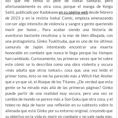
Así que me temía lo peor de Isekai Samurai, pero
afortunadamente es otra cosa, porque el manga de Keigo
Saitō, publicado por Kadokawa
en su página web
desde febrero
de 2023 y en la revista Isekai Comic, empieza amenazando
con ser algo intensito de violencia y sangre y gente queriendo
morir por honor… Para acabar siendo una historia de
aventuras bastante resultona y la mar de bien dibujada, con
una protagonista, Ginko Tsukitsuba, que es uno de los últimos
samurais de Japón intentando encontrar una muerte
honorable en combate que nunca le llega porque los tiempos
han cambiado. Curiosamente, las primeras veces que leí sobre
este cómic se lo describía como una obra violenta y oscura
«más adulta que otros isekais», cosa que, una vez leído el
primer tomo, ésto se me ha parecido más a Witch Hat Atelier
que a yo que sé, el Ataque de los Titanes. ¿De verdad que esta
gente se ha mirado más allá de las primeras páginas? Ginko
puede partir de una realidad muy oscura, pero una vez se
cambia de mundo se parece más a Son Goku que otra cosa, y el
tebeo no deja de hacer una reflexión en su subtexto sobre lo
alienada que está Ginko por su entorno original, creyendo que
su objetivo en la vida es morir en combate y no vale nada más.