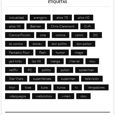
ETIQUETAS
Actualidad
avengers
años 70
años 80
años 90
Batman
Chris Claremont
Ci-Fi
Ciencia Ficción
cine
comics
cómic
DC
dc comics
disney
don pollito
don pollon
Fantastic Four
flash
humor
image
jack kirby
los 90
manga
Marvel
mcu
netflix
PC
pollito
pollon
spiderman
Star Wars
superhéroes
superman
televisión
thor
tiras
tuna
tunos
tv
Vengadores
videojuegos
webcomics
x-men
xbox