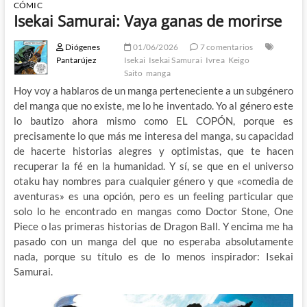
CÓMIC
Isekai Samurai: Vaya ganas de morirse
Diógenes
01/06/2026
7 comentarios
Pantarújez
Isekai
Isekai Samurai
Ivrea
Keigo
Saito
manga
Hoy voy a hablaros de un manga perteneciente a un subgénero
del manga que no existe, me lo he inventado. Yo al género este
lo bautizo ahora mismo como EL COPÓN, porque es
precisamente lo que más me interesa del manga, su capacidad
de hacerte historias alegres y optimistas, que te hacen
recuperar la fé en la humanidad. Y sí, se que en el universo
otaku hay nombres para cualquier género y que «comedia de
aventuras» es una opción, pero es un feeling particular que
solo lo he encontrado en mangas como Doctor Stone, One
Piece o las primeras historias de Dragon Ball. Y encima me ha
pasado con un manga del que no esperaba absolutamente
nada, porque su título es de lo menos inspirador: Isekai
Samurai.