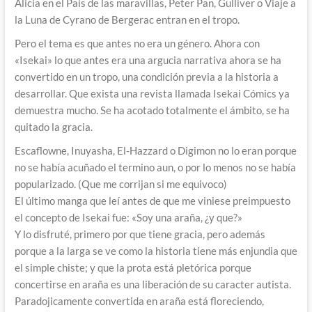
Alicia en el País de las maravillas, Peter Pan, Gulliver o Viaje a
la Luna de Cyrano de Bergerac entran en el tropo.
Pero el tema es que antes no era un género. Ahora con
«Isekai» lo que antes era una argucia narrativa ahora se ha
convertido en un tropo, una condición previa a la historia a
desarrollar. Que exista una revista llamada Isekai Cómics ya
demuestra mucho. Se ha acotado totalmente el ámbito, se ha
quitado la gracia.
Escaflowne, Inuyasha, El-Hazzard o Digimon no lo eran porque
no se había acuñado el termino aun, o por lo menos no se había
popularizado. (Que me corrijan si me equivoco)
El último manga que leí antes de que me viniese preimpuesto
el concepto de Isekai fue: «Soy una araña, ¿y que?»
Y lo disfruté, primero por que tiene gracia, pero además
porque a la larga se ve como la historia tiene más enjundia que
el simple chiste; y que la prota está pletórica porque
concertirse en araña es una liberación de su caracter autista.
Paradojicamente convertida en araña está floreciendo,