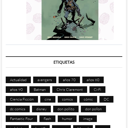
ETIQUETAS
Actualidad
avengers
años 70
años 80
años 90
Batman
Chris Claremont
Ci-Fi
Ciencia Ficción
cine
comics
cómic
DC
dc comics
disney
don pollito
don pollon
Fantastic Four
flash
humor
image