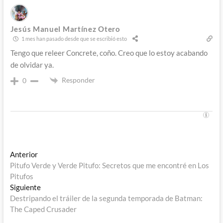
Jesús Manuel Martínez Otero
1 mes han pasado desde que se escribió esto
Tengo que releer Concrete, coño. Creo que lo estoy acabando
de olvidar ya.
Responder
0
Navegación
Entrada
Anterior
anterior:
Pitufo Verde y Verde Pitufo: Secretos que me encontré en Los
de
Pitufos
entradas
Entrada
Siguiente
siguiente:
Destripando el tráiler de la segunda temporada de Batman:
The Caped Crusader