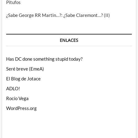
Pitufos
¿Sabe George RR Martin…?: ¿Sabe Claremont…? (II)
ENLACES
Has DC done something stupid today?
Seré breve (EmeA)
El Blog de Jotace
ADLO!
Rocío Vega
WordPress.org