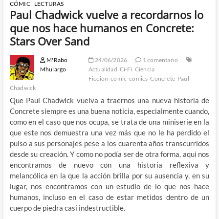
CÓMIC
LECTURAS
Paul Chadwick vuelve a recordarnos lo
que nos hace humanos en Concrete:
Stars Over Sand
M'Rabo
24/06/2026
1 comentario
Mhulargo
Actualidad
Ci-Fi
Ciencia
Ficción
cómic
comics
Concrete
Paul
Chadwick
Que Paul Chadwick vuelva a traernos una nueva historia de
Concrete siempre es una buena noticia, especialmente cuando,
como en el caso que nos ocupa, se trata de una miniserie en la
que este nos demuestra una vez más que no le ha perdido el
pulso a sus personajes pese a los cuarenta años transcurridos
desde su creación. Y como no podía ser de otra forma, aquí nos
encontramos de nuevo con una historia reflexiva y
melancólica en la que la acción brilla por su ausencia y, en su
lugar, nos encontramos con un estudio de lo que nos hace
humanos, incluso en el caso de estar metidos dentro de un
cuerpo de piedra casi indestructible.