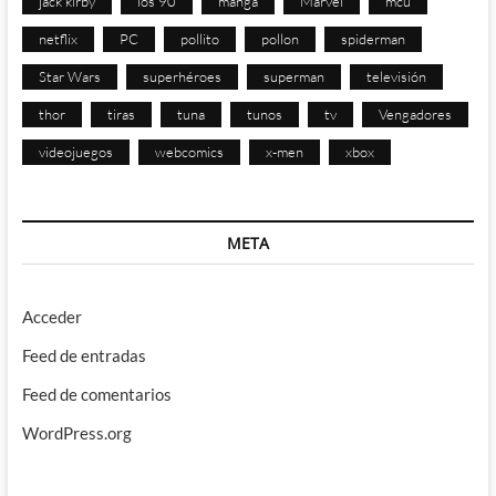
jack kirby
los 90
manga
Marvel
mcu
netflix
PC
pollito
pollon
spiderman
Star Wars
superhéroes
superman
televisión
thor
tiras
tuna
tunos
tv
Vengadores
videojuegos
webcomics
x-men
xbox
META
Acceder
Feed de entradas
Feed de comentarios
WordPress.org