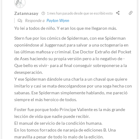
Zatannasay
1 mes han pasado desde que se escribió esto
Responde a
Payton Wynn
Yo leí a todos de niño. Y eran los que me llegaron más.
Stern fue por los cómics de Spiderman, con ese Spiderman
oponiéndose al Juggernaut para salvar a una octogenaria en
las últimas mafiosa y criminal. Ese Doctor Extraño del Pocket
de Ases haciendo su propia versión pero a lo negativo de -
Que bello es vivir- para al final conseguir sobreponerse a la
desesperación.
Y ese Spiderman dándole una charla a un chaval que quiere
imitarlo y casi se mata descolgandose por una soga hecha con
sabanas. Ese Spiderman simplemente hablando, me pareció
siempre el más heroico de todos.
Foster fue porque todo Principe Valiente es la más grande
lección de vida que nadie puede recibir.
El manual de servicio de la condición humana.
En los tomos forrados de naranja de ediciones B. Una
maravilla a pesar de todo lo malo de la edición.