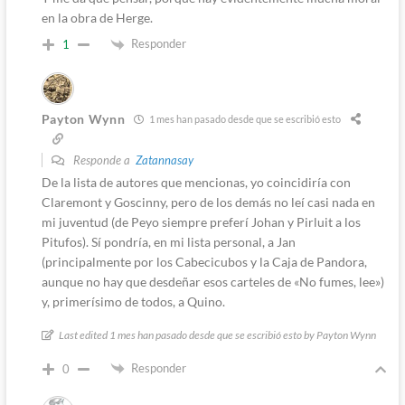
en la obra de Herge.
Responder
1
Payton Wynn
1 mes han pasado desde que se escribió esto
Responde a
Zatannasay
De la lista de autores que mencionas, yo coincidiría con
Claremont y Goscinny, pero de los demás no leí casi nada en
mi juventud (de Peyo siempre preferí Johan y Pirluit a los
Pitufos). Sí pondría, en mi lista personal, a Jan
(principalmente por los Cabecicubos y la Caja de Pandora,
aunque no hay que desdeñar esos carteles de «No fumes, lee»)
y, primerísimo de todos, a Quino.
Last edited 1 mes han pasado desde que se escribió esto by Payton Wynn
Responder
0