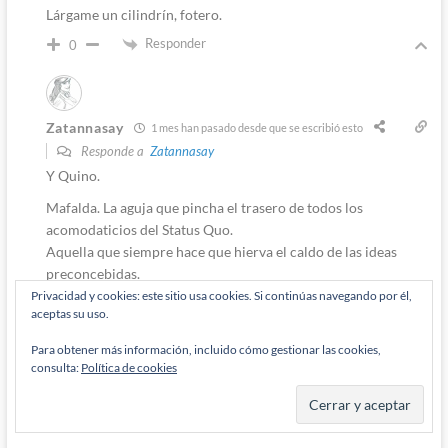
Lárgame un cilindrín, fotero.
Responder
0
Zatannasay
1 mes han pasado desde que se escribió esto
Responde a
Zatannasay
Y Quino.
Mafalda. La aguja que pincha el trasero de todos los
acomodaticios del Status Quo.
Aquella que siempre hace que hierva el caldo de las ideas
preconcebidas.
Aquella que con una pregunta, dispara el consumo de
Privacidad y cookies: este sitio usa cookies. Si continúas navegando por él,
aceptas su uso.
Nervocalms por parte de los bienpensantes.
Otro Universo infinito.
Para obtener más información, incluido cómo gestionar las cookies,
consulta:
Política de cookies
Pero Mafalda no da lecciones de moral. Lo que hace, es soltar
la pregunta que hace que se cuestione la moral.
Labor que también es fundamental.