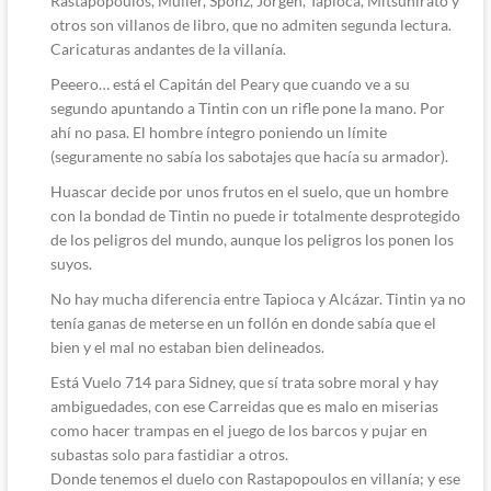
Rastapopoulos, Müller, Sponz, Jorgen, Tapioca, Mitsuhirato y
otros son villanos de libro, que no admiten segunda lectura.
Caricaturas andantes de la villanía.
Peeero… está el Capitán del Peary que cuando ve a su
segundo apuntando a Tintin con un rifle pone la mano. Por
ahí no pasa. El hombre íntegro poniendo un límite
(seguramente no sabía los sabotajes que hacía su armador).
Huascar decide por unos frutos en el suelo, que un hombre
con la bondad de Tintin no puede ir totalmente desprotegido
de los peligros del mundo, aunque los peligros los ponen los
suyos.
No hay mucha diferencia entre Tapioca y Alcázar. Tintin ya no
tenía ganas de meterse en un follón en donde sabía que el
bien y el mal no estaban bien delineados.
Está Vuelo 714 para Sidney, que sí trata sobre moral y hay
ambiguedades, con ese Carreidas que es malo en miserias
como hacer trampas en el juego de los barcos y pujar en
subastas solo para fastidiar a otros.
Donde tenemos el duelo con Rastapopoulos en villanía; y ese