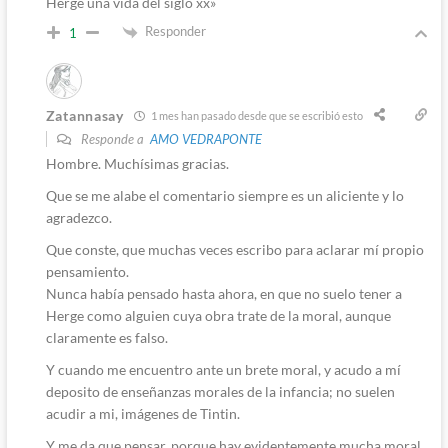
Herge una vida del siglo xx»
Responder
1
Zatannasay
1 mes han pasado desde que se escribió esto
Responde a
AMO VEDRAPONTE
Hombre. Muchísimas gracias.
Que se me alabe el comentario siempre es un aliciente y lo
agradezco.
Que conste, que muchas veces escribo para aclarar mí propio
pensamiento.
Nunca había pensado hasta ahora, en que no suelo tener a
Herge como alguien cuya obra trate de la moral, aunque
claramente es falso.
Y cuando me encuentro ante un brete moral, y acudo a mí
deposito de enseñanzas morales de la infancia; no suelen
acudir a mi, imágenes de Tintin.
Y me da que pensar, porque hay evidentemente mucha moral