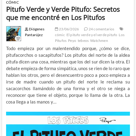
CÓMIC
Pitufo Verde y Verde Pitufo: Secretos
que me encontré en Los Pitufos
Diógenes
23/06/2026
24 comentarios
Pantarújez
cómic
El pitufo verde y el verde pitufo
Los
Pitufos
Peyo
tebeos
Watchmen
Todo empieza por un malentendido porque, ¿cómo se dice,
pitufacorchos o sacapitufos? Los pitufos del norte de la aldea
pitufa dicen una cosa, mientras que los del sur dicen la otra. El
debate empieza de forma simpática, unos se ríen de lo raro que
hablan los otros, pero el desencuentro poco a poco empieza a
irse de madre cuando un pitufo del norte le reclama su
sacacorchos llamándolo de una forma y el otro se niega a
reconocer que tiene el objeto, porque lo llama de la otra. La
cosa llega a las manos y…