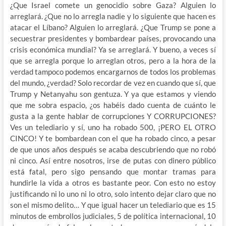
¿Que Israel comete un genocidio sobre Gaza? Alguien lo
arreglará. ¿Que no lo arregla nadie y lo siguiente que hacen es
atacar el Líbano? Alguien lo arreglará. ¿Que Trump se pone a
secuestrar presidentes y bombardear países, provocando una
crisis económica mundial? Ya se arreglará. Y bueno, a veces sí
que se arregla porque lo arreglan otros, pero a la hora de la
verdad tampoco podemos encargarnos de todos los problemas
del mundo, ¿verdad? Solo recordar de vez en cuando que sí, que
Trump y Netanyahu son gentuza. Y ya que estamos y viendo
que me sobra espacio, ¿os habéis dado cuenta de cuánto le
gusta a la gente hablar de corrupciones Y CORRUPCIONES?
Ves un telediario y sí, uno ha robado 500, ¡PERO EL OTRO
CINCO! Y te bombardean con el que ha robado cinco, a pesar
de que unos años después se acaba descubriendo que no robó
ni cinco. Así entre nosotros, irse de putas con dinero público
está fatal, pero sigo pensando que montar tramas para
hundirle la vida a otros es bastante peor. Con esto no estoy
justificando ni lo uno ni lo otro, solo intento dejar claro que no
son el mismo delito… Y que igual hacer un telediario que es 15
minutos de embrollos judiciales, 5 de política internacional, 10