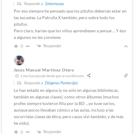
Responde a
Zatannasay
Por eso siempre he pensado que los pitufos deberían estar en
las escuelas. La Patrulla X también, pero sobre todo los
pitufos.
Pero claro, harían que los niños aprendiesen a pensar… Y éso
a algunos no les conviene.
Responder
0
Jesús Manuel Martínez Otero
1 mes han pasado desde que se escribió esto
Responde a
Diógenes Pantarújez
Lo han estado en alguna (y no solo en algunas bibliotecas,
también en algunas clases), como otros álbumes (muchos
profes siempre tuvieron filia por la BD …yo tuve varios,
aunque pocos llevaban cómics a las aulas, incluso a las
socorridas clases de ética, pero casos viví también, y de más
he oído).
Responder
0