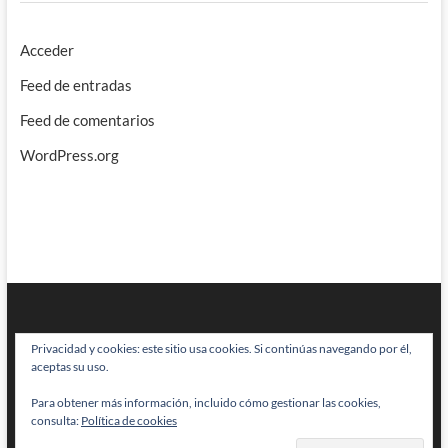
Acceder
Feed de entradas
Feed de comentarios
WordPress.org
Privacidad y cookies: este sitio usa cookies. Si continúas navegando por él,
aceptas su uso.
Para obtener más información, incluido cómo gestionar las cookies,
BRAINSTOMPING
| Diseñado por:
Theme Freesia
|
WordPress
| © Todos
consulta:
Política de cookies
los derechos reservados