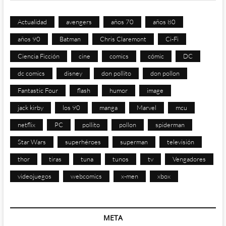
Actualidad
avengers
años 70
años 80
años 90
Batman
Chris Claremont
Ci-Fi
Ciencia Ficción
cine
comics
cómic
DC
dc comics
disney
don pollito
don pollon
Fantastic Four
flash
humor
image
jack kirby
los 90
manga
Marvel
mcu
netflix
PC
pollito
pollon
spiderman
Star Wars
superhéroes
superman
televisión
thor
tiras
tuna
tunos
tv
Vengadores
videojuegos
webcomics
x-men
xbox
META