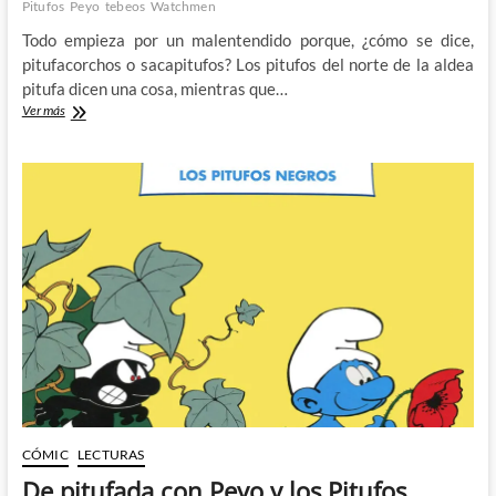
Pitufos
Peyo
tebeos
Watchmen
Todo empieza por un malentendido porque, ¿cómo se dice,
pitufacorchos o sacapitufos? Los pitufos del norte de la aldea
pitufa dicen una cosa, mientras que…
Pitufo
Ver más
Verde
y
Verde
Pitufo:
Secretos
que
me
encontré
en
Los
Pitufos
CÓMIC
LECTURAS
De pitufada con Peyo y los Pitufos