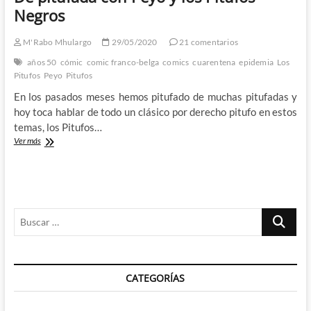
Negros
M'Rabo Mhulargo
29/05/2020
21 comentarios
años 50
cómic
comic franco-belga
comics
cuarentena
epidemia
Los
Pitufos
Peyo
Pitufos
En los pasados meses hemos pitufado de muchas pitufadas y
hoy toca hablar de todo un clásico por derecho pitufo en estos
temas, los Pitufos…
De
Ver más
pitufada
con
Peyo
y
los
Buscar
Pitufos
Negros
…
CATEGORÍAS