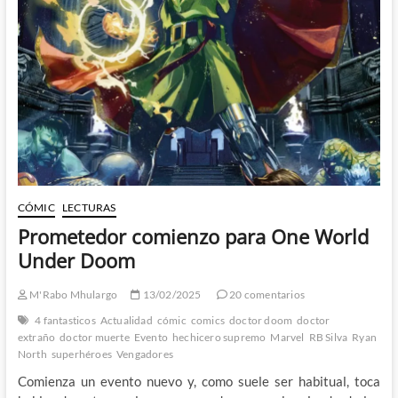
CÓMIC
LECTURAS
Prometedor comienzo para One World
Under Doom
M'Rabo Mhulargo
13/02/2025
20 comentarios
4 fantasticos
Actualidad
cómic
comics
doctor doom
doctor
extraño
doctor muerte
Evento
hechicero supremo
Marvel
RB Silva
Ryan
North
superhéroes
Vengadores
Comienza un evento nuevo y, como suele ser habitual, toca