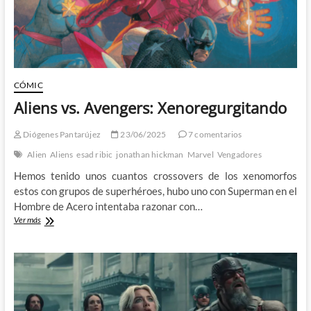
CÓMIC
Aliens vs. Avengers: Xenoregurgitando
Diógenes Pantarújez
23/06/2025
7 comentarios
Alien
Aliens
esad ribic
jonathan hickman
Marvel
Vengadores
Hemos tenido unos cuantos crossovers de los xenomorfos
estos con grupos de superhéroes, hubo uno con Superman en el
Hombre de Acero intentaba razonar con…
Aliens
Ver más
vs.
Avengers:
Xenoregurgitando