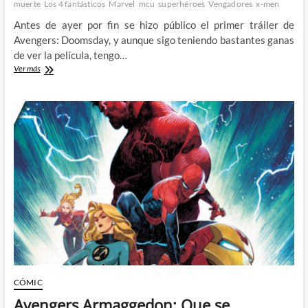
muerte
Los 4 fantásticos
Marvel
mcu
superhéroes
Vengadores
x-men
Antes de ayer por fin se hizo público el primer tráiler de
Avengers: Doomsday, y aunque sigo teniendo bastantes ganas
de ver la película, tengo…
Destripamos
Ver más
el
primer
tráiler
de
Avengers:
Doomsday
CÓMIC
Avengers Armaggedon: Que se