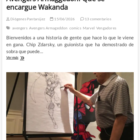
encargue Wakanda
Diógenes Pantarújez
15/06/2026
13 comentarios
avengers
Avengers Armageddon
comics
Marvel
Vengadores
Bienvenidos a una historia de gente que hace lo que le viene
en gana. Chip Zdarsky, un guionista que ha demostrado de
sobra que puede…
Avengers
Ver más
Armaggedon:
Que
se
encargue
Wakanda