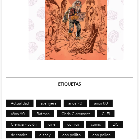
ETIQUETAS
Actualidad
avengers
años 70
años 80
años 90
Batman
Chris Claremont
Ci-Fi
Ciencia Ficción
cine
comics
cómic
DC
dc comics
disney
don pollito
don pollon