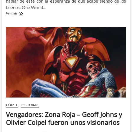
hablar de este con la esperanza de que acabe siendo de los
buenos: One World…
Prometedor
Ver más
comienzo
para
One
World
Under
Doom
CÓMIC
LECTURAS
Vengadores: Zona Roja – Geoff Johns y
Olivier Coipel fueron unos visionarios