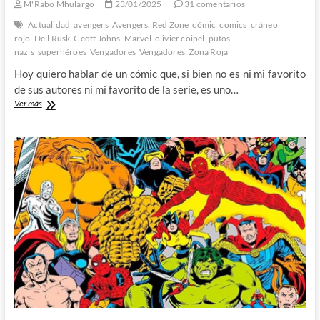
M'Rabo Mhulargo
23/01/2025
31 comentarios
Actualidad
avengers
Avengers. Red Zone
cómic
comics
cráneo
rojo
Dell Rusk
Geoff Johns
Marvel
olivier coipel
putos
nazis
superhéroes
Vengadores
Vengadores: Zona Roja
Hoy quiero hablar de un cómic que, si bien no es ni mi favorito
de sus autores ni mi favorito de la serie, es uno…
Vengadores:
Ver más
Zona
Roja
–
Geoff
Johns
y
Olivier
Coipel
fueron
unos
visionarios