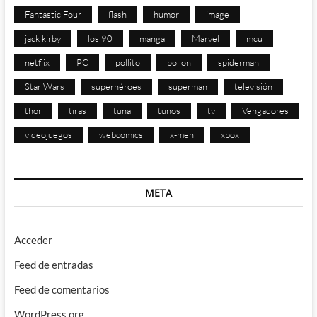
Fantastic Four
flash
humor
image
jack kirby
los 90
manga
Marvel
mcu
netflix
PC
pollito
pollon
spiderman
Star Wars
superhéroes
superman
televisión
thor
tiras
tuna
tunos
tv
Vengadores
videojuegos
webcomics
x-men
xbox
META
Acceder
Feed de entradas
Feed de comentarios
WordPress.org