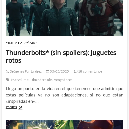
CINE Y TV
CÓMIC
Thunderbolts* (sin spoilers): Juguetes
rotos
Diógenes Pantarújez
05/05/2025
18 comentarios
Marvel
mcu
thunderbolts
Vengadores
Llega un punto en la vida en el que tenemos que admitir que
estas películas ya no son adaptaciones, si no que están
«inspiradas en».…
Thunderbolts*
Ver más
(sin
spoilers):
Juguetes
rotos