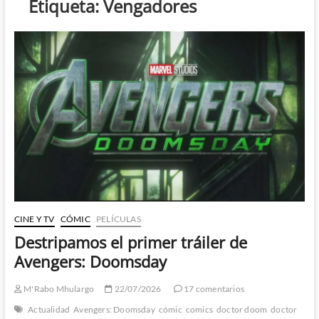
Etiqueta:
Vengadores
CINE Y TV
CÓMIC
PELÍCULAS
Destripamos el primer tráiler de
Avengers: Doomsday
M'Rabo Mhulargo
22/07/2026
17 comentarios
Actualidad
Avengers: Doomsday
cómic
comics
doctor doom
doctor