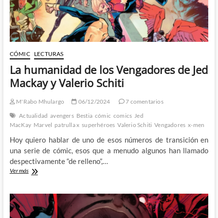
CÓMIC
LECTURAS
La humanidad de los Vengadores de Jed
Mackay y Valerio Schiti
M'Rabo Mhulargo
06/12/2024
7 comentarios
Actualidad
avengers
Bestia
cómic
comics
Jed
MacKay
Marvel
patrulla x
superhéroes
Valerio Schiti
Vengadores
x-men
Hoy quiero hablar de uno de esos números de transición en
una serie de cómic, esos que a menudo algunos han llamado
despectivamente “de relleno”,…
La
Ver más
humanidad
de
los
Vengadores
de