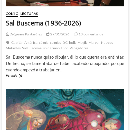
CÓMIC
LECTURAS
Sal Buscema (1936-2026)
Diógenes Pantarújez
27/01/2026
13 comentarios
Capitán América
cómic
comics
DC
hulk
Magik
Marvel
Nuevos
Mutantes
Sal Buscema
spiderman
thor
Vengadores
Sal Buscema nunca quiso dibujar, él lo que quería era entintar.
De hecho, se lamentaba de haber acabado dibujando, porque
cuando empezó a trabajar en…
Sal
Ver más
Buscema
(1936-
2026)