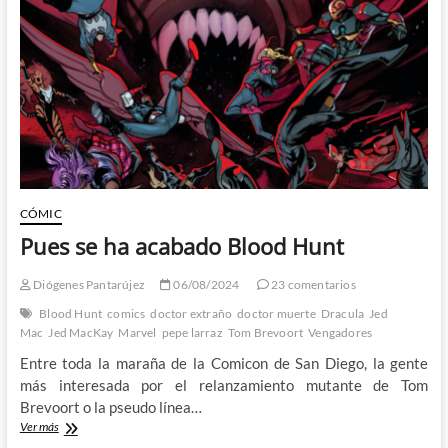
Jed
Mackay
y
Valerio
Schiti
CÓMIC
Pues se ha acabado Blood Hunt
Diógenes Pantarújez
06/08/2024
23 comentarios
Blood Hunt
comics
doctor extraño
doctor muerte
Dracula
Jed
Mac
Jed MacKay
Marvel
pepe larraz
Tom Brevoort
Vengadores
Entre toda la maraña de la Comicon de San Diego, la gente
más interesada por el relanzamiento mutante de Tom
Brevoort o la pseudo línea…
Pues
Ver más
se