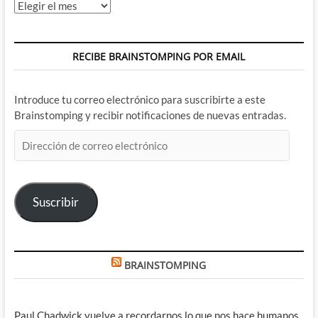
Archivos
RECIBE BRAINSTOMPING POR EMAIL
Introduce tu correo electrónico para suscribirte a este
Brainstomping y recibir notificaciones de nuevas entradas.
Dirección
de
correo
electrónico
Suscribir
BRAINSTOMPING
Paul Chadwick vuelve a recordarnos lo que nos hace humanos