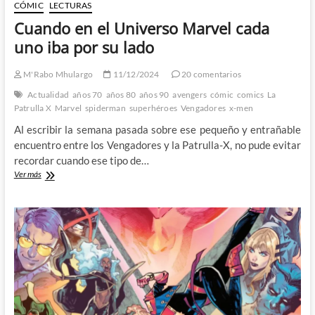
CÓMIC
LECTURAS
Cuando en el Universo Marvel cada
uno iba por su lado
M'Rabo Mhulargo
11/12/2024
20 comentarios
Actualidad
años 70
años 80
años 90
avengers
cómic
comics
La
Patrulla X
Marvel
spiderman
superhéroes
Vengadores
x-men
Al escribir la semana pasada sobre ese pequeño y entrañable
encuentro entre los Vengadores y la Patrulla-X, no pude evitar
recordar cuando ese tipo de…
Cuando
Ver más
en
el
Universo
Marvel
cada
uno
iba
por
su
lado