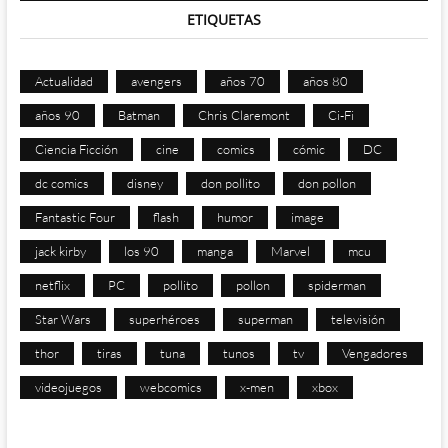
ETIQUETAS
Actualidad
avengers
años 70
años 80
años 90
Batman
Chris Claremont
Ci-Fi
Ciencia Ficción
cine
comics
cómic
DC
dc comics
disney
don pollito
don pollon
Fantastic Four
flash
humor
image
jack kirby
los 90
manga
Marvel
mcu
netflix
PC
pollito
pollon
spiderman
Star Wars
superhéroes
superman
televisión
thor
tiras
tuna
tunos
tv
Vengadores
videojuegos
webcomics
x-men
xbox