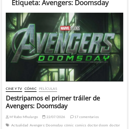
Etiqueta:
Avengers: Doomsday
CINE Y TV
CÓMIC
PELÍCULAS
Destripamos el primer tráiler de
Avengers: Doomsday
M'Rabo Mhulargo
22/07/2026
17 comentarios
Actualidad
Avengers: Doomsday
cómic
comics
doctor doom
doctor