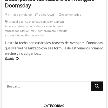
Doomsday
M'Rabo Mhulargo
14/01/2026
8 comentarios
Actualidad
Avengers: Doomsday
Capitán
América
cómic
comics
doctor muerte
Los 4
fantásticos
Marvel
mcu
pantera negra
patrulla
x
superhéroes
thor
wakanda
Hasta la fecha son cuatro los teasers de Avengers: Doomsday
que Marvel ha lanzado con esa fórmula de estrenarlos primero
en cine y no colgarlos…
Destripando
Ver más
los
teasers
de
Avengers
Doomsday
Buscar
…
CATEGORÍAS