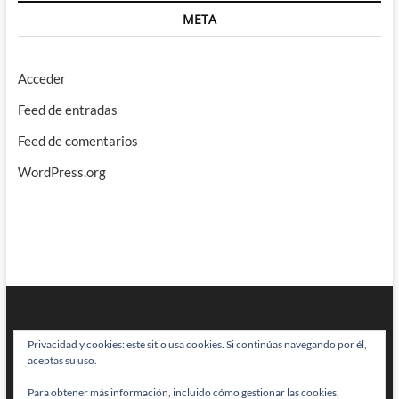
META
Acceder
Feed de entradas
Feed de comentarios
WordPress.org
Privacidad y cookies: este sitio usa cookies. Si continúas navegando por él,
aceptas su uso.
Para obtener más información, incluido cómo gestionar las cookies,
BRAINSTOMPING
| Diseñado por:
Theme Freesia
|
WordPress
| © Todos