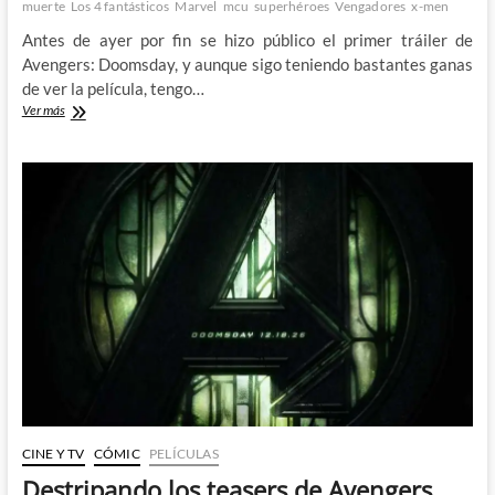
muerte
Los 4 fantásticos
Marvel
mcu
superhéroes
Vengadores
x-men
Antes de ayer por fin se hizo público el primer tráiler de
Avengers: Doomsday, y aunque sigo teniendo bastantes ganas
de ver la película, tengo…
Destripamos
Ver más
el
primer
tráiler
de
Avengers:
Doomsday
CINE Y TV
CÓMIC
PELÍCULAS
Destripando los teasers de Avengers