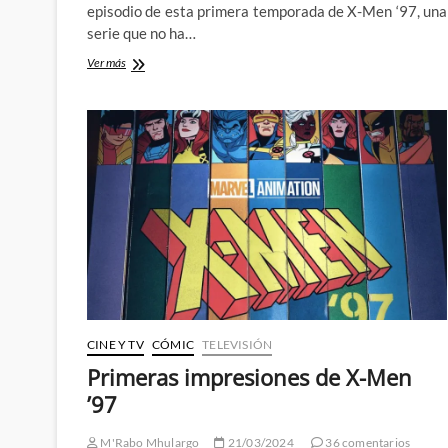
episodio de esta primera temporada de X-Men ‘97, una
serie que no ha…
X-
Ver más
Men
‘97
acaba
su
primera
temporada
por
todo
lo
grande
CINE Y TV
CÓMIC
TELEVISIÓN
Primeras impresiones de X-Men
’97
M'Rabo Mhulargo
21/03/2024
36 comentarios