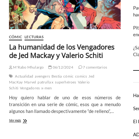
bueno
Pa
ha
Pi
en
CÓMIC
LECTURAS
La humanidad de los Vengadores
¿S
de Jed Mackay y Valerio Schiti
Cl
M'Rabo Mhulargo
06/12/2024
7 comentarios
Actualidad
avengers
Bestia
cómic
comics
Jed
MacKay
Marvel
patrulla x
superhéroes
Valerio
Schiti
Vengadores
x-men
Ha
Hoy quiero hablar de uno de esos números de
transición en una serie de cómic, esos que a menudo
Se
algunos han llamado despectivamente “de relleno”,…
La
Ver más
El
humanidad
de
AD
los