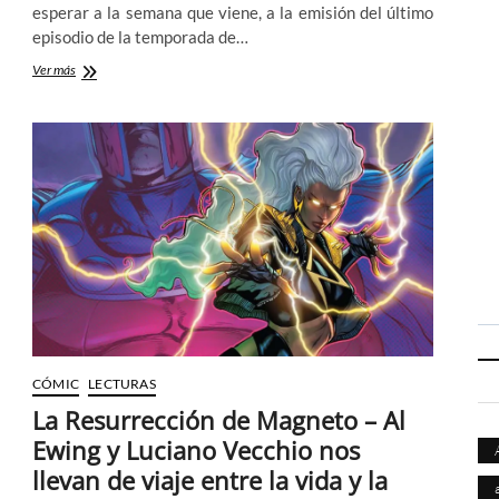
esperar a la semana que viene, a la emisión del último
episodio de la temporada de…
X-
Ver más
Men
‘97
–
Flipándome
con
la,
ahora
sí,
nostalgia
de
la
buena
CÓMIC
LECTURAS
La Resurrección de Magneto – Al
Ewing y Luciano Vecchio nos
llevan de viaje entre la vida y la