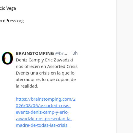
cío Vega
rdPress.org