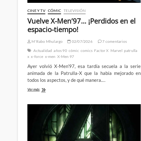
CINE Y TV
CÓMIC
TELEVISIÓN
Vuelve X-Men’97… ¡Perdidos en el
espacio-tiempo!
M'Rabo Mhulargo
02/07/2026
7 comentarios
Actualidad
años 90
cómic
comics
Factor X
Marvel
patrulla
x
x-force
x-men
X-Men 97
Ayer volvió X-Men’97, esa tardía secuela a la serie
animada de la Patrulla-X que la había mejorado en
todos los aspectos, y de qué manera.…
Vuelve
Ver más
X-
Men’97…
¡Perdidos
en
el
espacio-
tiempo!