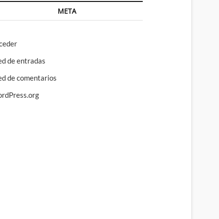
META
ceder
ed de entradas
ed de comentarios
rdPress.org