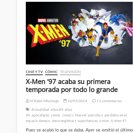
de
Avengers
Doomsday
CINE Y TV
CÓMIC
TELEVISIÓN
X-Men ‘97 acaba su primera
temporada por todo lo grande
M'Rabo Mhulargo
16/05/2024
11 comentarios
Actualidad
años 80
años
90
apocalipsis
cómic
comics
Marvel
patrulla x
perdidos en el
espacio tiempo
steve englehart
superhéroes
x-men
X-Men 97
Pues se acabó lo que se daba. Ayer se emitió el último