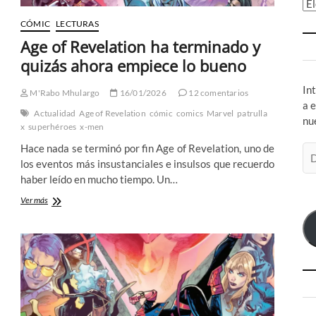
Ar
CÓMIC
LECTURAS
Age of Revelation ha terminado y
quizás ahora empiece lo bueno
In
M'Rabo Mhulargo
16/01/2026
12 comentarios
a 
Actualidad
Age of Revelation
cómic
comics
Marvel
patrulla
nu
x
superhéroes
x-men
Hace nada se terminó por fin Age of Revelation, uno de
Di
los eventos más insustanciales e insulsos que recuerdo
de
haber leído en mucho tiempo. Un…
co
el
Age
Ver más
of
Revelation
ha
terminado
y
quizás
ahora
empiece
lo