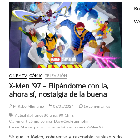
Vengadores
Ro
de
Jed
Mackay
Wo
y
Valerio
Schiti
CINE Y TV
CÓMIC
TELEVISIÓN
X-Men ‘97 – Flipándome con la,
ahora sí, nostalgia de la buena
M'Rabo Mhulargo
09/05/2024
16 comentarios
Actualidad
años 80
años 90
Chris
Claremont
cómic
comics
Dave Cockrum
john
byrne
Marvel
patrulla x
superhéroes
x-men
X-Men 97
Sé que lo lógico, coherente y razonable hubiese sido