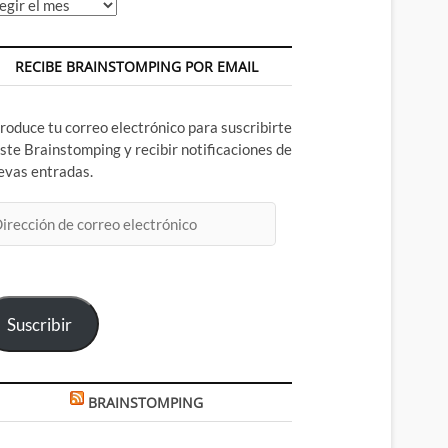
chivos
RECIBE BRAINSTOMPING POR EMAIL
troduce tu correo electrónico para suscribirte
este Brainstomping y recibir notificaciones de
evas entradas.
rección
rreo
ectrónico
Suscribir
BRAINSTOMPING