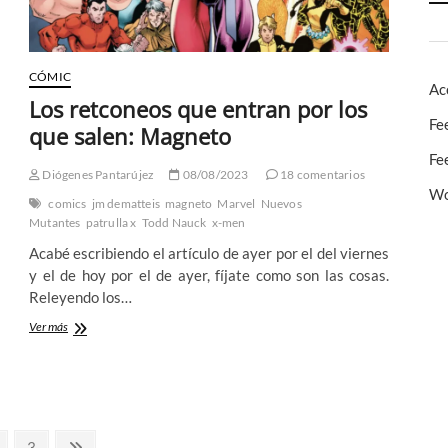
de
viaje
entre
la
CÓMIC
vida
Ac
y
Los retconeos que entran por los
la
Fe
que salen: Magneto
muerte
Fe
Diógenes Pantarújez
08/08/2023
18 comentarios
Wo
comics
jm dematteis
magneto
Marvel
Nuevos
Mutantes
patrulla x
Todd Nauck
x-men
Acabé escribiendo el artículo de ayer por el del viernes
y el de hoy por el de ayer, fíjate como son las cosas.
Releyendo los…
Los
Ver más
retconeos
que
entran
por
los
que
gina
Página
Página
3