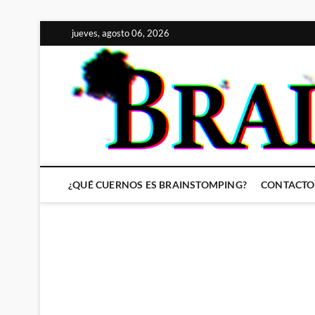
Saltar
jueves, agosto 06, 2026
al
contenido
¿QUÉ CUERNOS ES BRAINSTOMPING?
CONTACTO