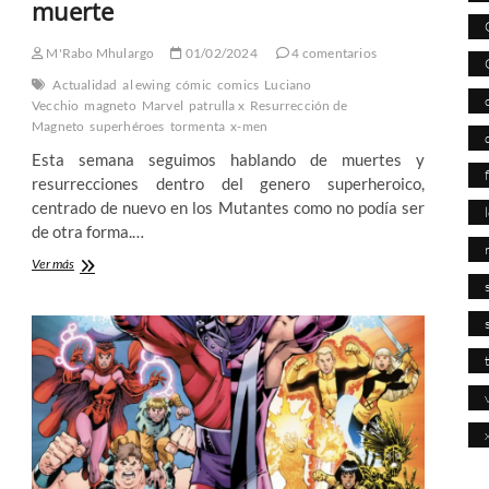
muerte
M'Rabo Mhulargo
01/02/2024
4 comentarios
Actualidad
al ewing
cómic
comics
Luciano
Vecchio
magneto
Marvel
patrulla x
Resurrección de
Magneto
superhéroes
tormenta
x-men
Esta semana seguimos hablando de muertes y
resurrecciones dentro del genero superheroico,
centrado de nuevo en los Mutantes como no podía ser
de otra forma.…
La
Ver más
Resurrección
de
Magneto
–
Al
Ewing
y
Luciano
Vecchio
nos
llevan