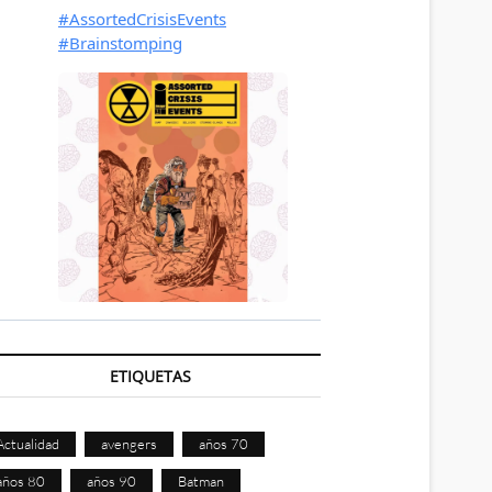
ETIQUETAS
Actualidad
avengers
años 70
años 80
años 90
Batman