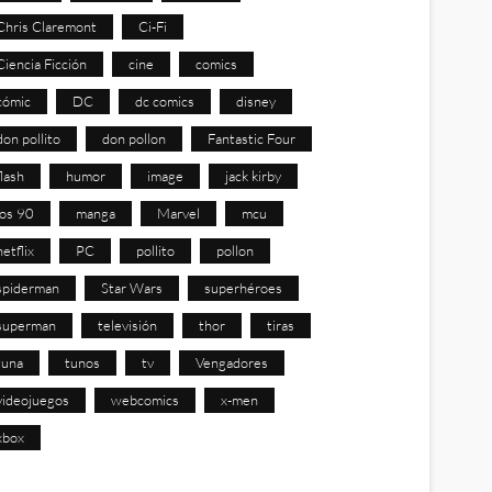
Chris Claremont
Ci-Fi
Ciencia Ficción
cine
comics
cómic
DC
dc comics
disney
don pollito
don pollon
Fantastic Four
flash
humor
image
jack kirby
los 90
manga
Marvel
mcu
netflix
PC
pollito
pollon
spiderman
Star Wars
superhéroes
superman
televisión
thor
tiras
tuna
tunos
tv
Vengadores
videojuegos
webcomics
x-men
xbox