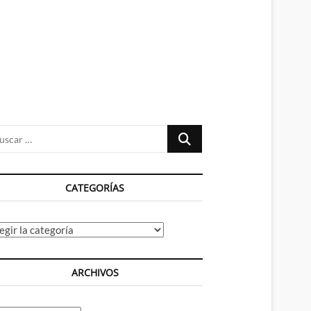
n
ú
Buscar
…
CATEGORÍAS
tegorías
ARCHIVOS