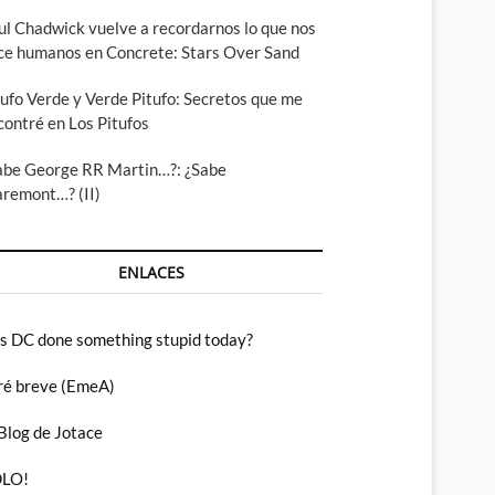
ul Chadwick vuelve a recordarnos lo que nos
ce humanos en Concrete: Stars Over Sand
tufo Verde y Verde Pitufo: Secretos que me
contré en Los Pitufos
abe George RR Martin…?: ¿Sabe
aremont…? (II)
ENLACES
s DC done something stupid today?
ré breve (EmeA)
 Blog de Jotace
LO!