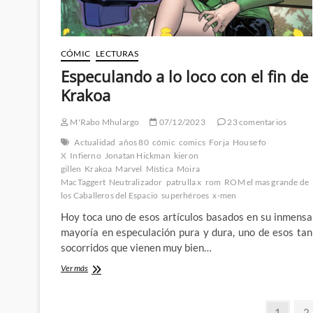
CÓMIC
LECTURAS
Especulando a lo loco con el fin de
Krakoa
M'Rabo Mhulargo
07/12/2023
23 comentarios
Actualidad
años 80
cómic
comics
Forja
House fo
X
Infierno
Jonatan Hickman
kieron
gillen
Krakoa
Marvel
Mística
Moira
MacTaggert
Neutralizador
patrulla x
rom
ROM el mas grande de
los Caballeros del Espacio
superhéroes
x-men
Hoy toca uno de esos artículos basados en su inmensa
mayoría en especulación pura y dura, uno de esos tan
socorridos que vienen muy bien…
Especulando
Ver más
a
lo
Paginación
loco
Página
Pá
1
2