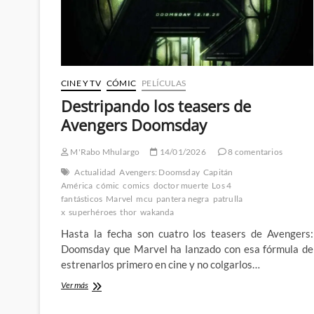
CINE Y TV
CÓMIC
PELÍCULAS
Destripando los teasers de
Avengers Doomsday
M'Rabo Mhulargo
14/01/2026
8 comentarios
Actualidad
Avengers: Doomsday
Capitán
América
cómic
comics
doctor muerte
Los 4
fantásticos
Marvel
mcu
pantera negra
patrulla
x
superhéroes
thor
wakanda
Hasta la fecha son cuatro los teasers de Avengers:
Doomsday que Marvel ha lanzado con esa fórmula de
estrenarlos primero en cine y no colgarlos…
Destripando
Ver más
los
teasers