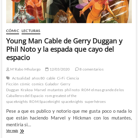
trágico
de
los
Caballeros
del
Espacio
CÓMIC
LECTURAS
Young Man Cable de Gerry Duggan y
Phil Noto y la espada que cayo del
espacio
M'Rabo Mhulargo
12/03/2020
8 comentarios
Actualidad
años 80
cable
Ci-Fi
Ciencia
Ficción
cómic
comics
Galador
Gerry
Duggan
Krakoa
Marvel
mutantes
phil noto
ROM el mas grande de los
Caballeros del Espacio
rom greatest of the
spaceknights
ROM:Spaceknight
spaceknights
superhéroes
Pese a que es publico y notorio que me gusta poco o nada lo
que están haciendo Marvel y Hickman con los mutantes,
mentiría si…
Young
Ver más
Man