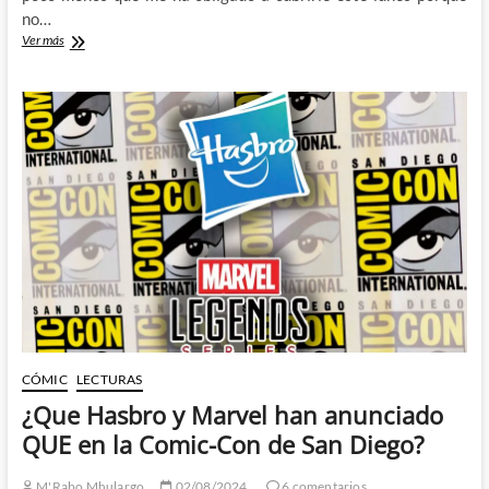
no…
Novedades
Ver más
del
Fanstream
de
Hasbro
Pulse
CÓMIC
LECTURAS
¿Que Hasbro y Marvel han anunciado
QUE en la Comic-Con de San Diego?
M'Rabo Mhulargo
02/08/2024
6 comentarios