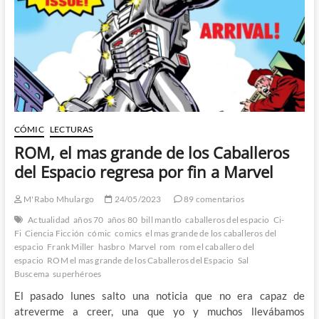
Krakoa
CÓMIC
LECTURAS
ROM, el mas grande de los Caballeros
del Espacio regresa por fin a Marvel
M'Rabo Mhulargo
24/05/2023
89 comentarios
Actualidad
años 70
años 80
bill mantlo
caballeros del espacio
Ci-
Fi
Ciencia Ficción
cómic
comics
el mas grande de los caballeros del
espacio
Frank Miller
hasbro
Marvel
rom
rom el caballero del
espacio
ROM el mas grande de los Caballeros del Espacio
Sal
Buscema
superhéroes
El pasado lunes salto una noticia que no era capaz de
atreverme a creer, una que yo y muchos llevábamos