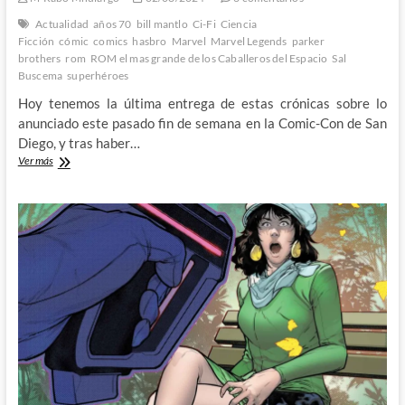
Actualidad
años 70
bill mantlo
Ci-Fi
Ciencia
Ficción
cómic
comics
hasbro
Marvel
Marvel Legends
parker
brothers
rom
ROM el mas grande de los Caballeros del Espacio
Sal
Buscema
superhéroes
Hoy tenemos la última entrega de estas crónicas sobre lo
anunciado este pasado fin de semana en la Comic-Con de San
Diego, y tras haber…
¿Que
Ver más
Hasbro
y
Marvel
han
anunciado
QUE
en
la
Comic-
Con
de
San
Diego?