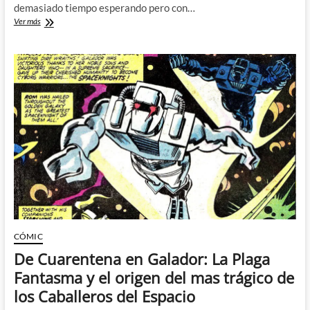
demasiado tiempo esperando pero con…
ROM,
Ver más
el
mas
grande
de
los
Caballeros
del
Espacio
regresa
por
fin
a
Marvel
CÓMIC
De Cuarentena en Galador: La Plaga
Fantasma y el origen del mas trágico de
los Caballeros del Espacio