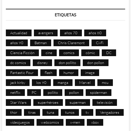
ETIQUETAS
Actualidad
avengers
años 70
años 80
años 90
Batman
Chris Claremont
Ci-Fi
Ciencia Ficción
cine
comics
cómic
DC
dc comics
disney
don pollito
don pollon
Fantastic Four
flash
humor
image
jack kirby
los 90
manga
Marvel
mcu
netflix
PC
pollito
pollon
spiderman
Star Wars
superhéroes
superman
televisión
thor
tiras
tuna
tunos
tv
Vengadores
videojuegos
webcomics
x-men
xbox