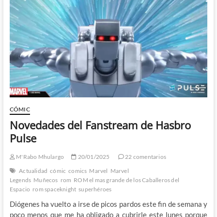
Robert
Kirkman
un
héroe
legendario
CÓMIC
Novedades del Fanstream de Hasbro
Pulse
M'Rabo Mhulargo
20/01/2025
22 comentarios
Actualidad
cómic
comics
Marvel
Marvel
Legends
Muñecos
rom
ROM el mas grande de los Caballeros del
Espacio
rom spaceknight
superhéroes
Diógenes ha vuelto a irse de picos pardos este fin de semana y
poco menos que me ha obligado a cubrirle este lunes porque