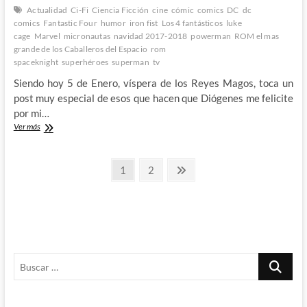
tiene
Actualidad
Ci-Fi
Ciencia Ficción
cine
cómic
comics
DC
dc
guionista
comics
Fantastic Four
humor
iron fist
Los 4 fantásticos
luke
que
cage
Marvel
micronautas
navidad 2017-2018
powerman
ROM el mas
le
grande de los Caballeros del Espacio
rom
adapte
spaceknight
superhéroes
superman
tv
a
la
Siendo hoy 5 de Enero, víspera de los Reyes Magos, toca un
gran
post muy especial de esos que hacen que Diógenes me felicite
pantalla
por mi…
¿Que
Ver más
le
pide
Paginación
M’Rabo
Página
Página
Página
1
2
Mhulargo
siguiente
de
a
los
entradas
Reyes
Magos?
Buscar
…