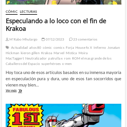
CÓMIC
LECTURAS
Especulando a lo loco con el fin de
Krakoa
M'Rabo Mhulargo
07/12/2023
23 comentarios
Actualidad
años 80
cómic
comics
Forja
House fo X
Infierno
Jonatan
Hickman
kieron gillen
Krakoa
Marvel
Mística
Moira
MacTaggert
Neutralizador
patrulla x
rom
ROM el mas grande de los
Caballeros del Espacio
superhéroes
x-men
Hoy toca uno de esos artículos basados en su inmensa mayoría
en especulación pura y dura, uno de esos tan socorridos que
vienen muy bien…
Especulando
Ver más
a
lo
loco
con
el
fin
de