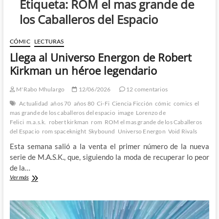
Etiqueta:
ROM el mas grande de
los Caballeros del Espacio
CÓMIC
LECTURAS
Llega al Universo Energon de Robert
Kirkman un héroe legendario
M'Rabo Mhulargo
12/06/2026
12 comentarios
Actualidad
años 70
años 80
Ci-Fi
Ciencia Ficción
cómic
comics
el
mas grande de los caballeros del espacio
image
Lorenzo de
Felici
m.a.s.k.
robert kirkman
rom
ROM el mas grande de los Caballeros
del Espacio
rom spaceknight
Skybound
Universo Energon
Void Rivals
Esta semana salió a la venta el primer número de la nueva
serie de M.A.S.K., que, siguiendo la moda de recuperar lo peor
de la…
Llega
Ver más
al
Universo
Energon
de