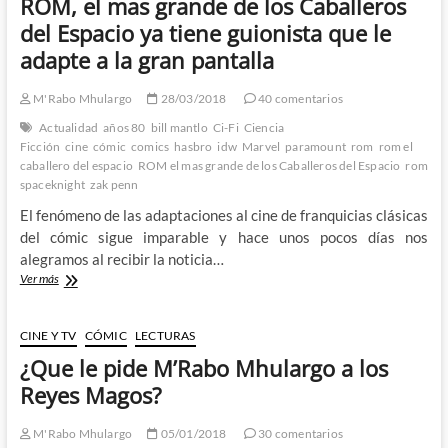
ROM, el mas grande de los Caballeros
boda
de
del Espacio ya tiene guionista que le
Brandy
adapte a la gran pantalla
Clark
y
Steve
M'Rabo Mhulargo
28/03/2018
40 comentarios
Jackson
Actualidad
años 80
bill mantlo
Ci-Fi
Ciencia
–
Ficción
cine
cómic
comics
hasbro
idw
Marvel
paramount
rom
rom el
ROM
caballero del espacio
ROM el mas grande de los Caballeros del Espacio
rom
Spaceknight
spaceknight
zak penn
12
a
El fenómeno de las adaptaciones al cine de franquicias clásicas
15
del cómic sigue imparable y hace unos pocos días nos
:
alegramos al recibir la noticia…
Semana
de
ROM,
Ver más
los
el
bodorrios
mas
(III)
grande
CINE Y TV
CÓMIC
LECTURAS
de
¿Que le pide M’Rabo Mhulargo a los
los
Caballeros
Reyes Magos?
del
Espacio
M'Rabo Mhulargo
05/01/2018
30 comentarios
ya