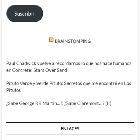
electrónico
Suscribir
BRAINSTOMPING
Paul Chadwick vuelve a recordarnos lo que nos hace humanos
en Concrete: Stars Over Sand
Pitufo Verde y Verde Pitufo: Secretos que me encontré en Los
Pitufos
¿Sabe George RR Martin…?: ¿Sabe Claremont…? (II)
ENLACES