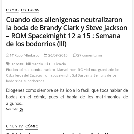
Cable
de
CÓMIC
LECTURAS
Gerry
Cuando dos alienigenas neutralizaron
Duggan
y
la boda de Brandy Clark y Steve Jackson
Phil
– ROM Spaceknight 12 a 15 : Semana
Noto
y
de los bodorrios (III)
la
espada
M'Rabo Mhulargo
26/09/2018
29 comentarios
que
cayo
años 80
bill mantlo
Ci-Fi
Ciencia
del
Ficción
cómic
comics
hasbro
Marvel
rom
ROM el mas grande de los
espacio
Caballeros del Espacio
rom spaceknight
Sal Buscema
Semana de los
bodorrios
superhéroes
Diógenes como siempre se ha ido a lo fácil, que toca hablar de
bodas en el cómic, pues el habla de los matrimonios de
algunos…
Cuando
Ver más
dos
alienigenas
neutralizaron
CINE Y TV
CÓMIC
la