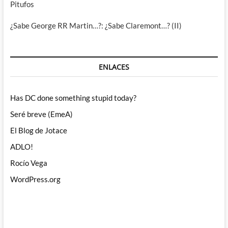
Pitufos
¿Sabe George RR Martin…?: ¿Sabe Claremont…? (II)
ENLACES
Has DC done something stupid today?
Seré breve (EmeA)
El Blog de Jotace
ADLO!
Rocío Vega
WordPress.org