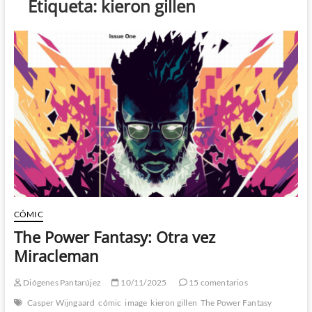
Etiqueta:
kieron gillen
CÓMIC
The Power Fantasy: Otra vez
Miracleman
Diógenes Pantarújez
10/11/2025
15 comentarios
Casper Wijngaard
cómic
image
kieron gillen
The Power Fantasy