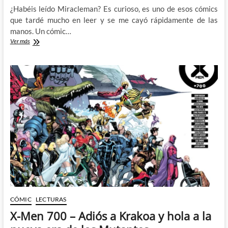
¿Habéis leído Miracleman? Es curioso, es uno de esos cómics
que tardé mucho en leer y se me cayó rápidamente de las
manos. Un cómic…
The
Ver más
Power
Fantasy:
Otra
vez
Miracleman
CÓMIC
LECTURAS
X-Men 700 – Adiós a Krakoa y hola a la