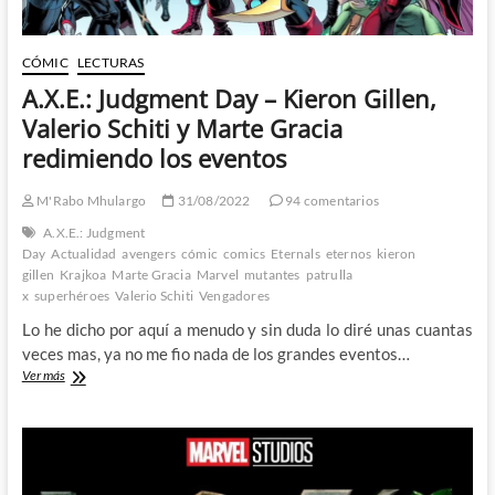
CÓMIC
LECTURAS
A.X.E.: Judgment Day – Kieron Gillen,
Valerio Schiti y Marte Gracia
redimiendo los eventos
M'Rabo Mhulargo
31/08/2022
94 comentarios
A.X.E.: Judgment
Day
Actualidad
avengers
cómic
comics
Eternals
eternos
kieron
gillen
Krajkoa
Marte Gracia
Marvel
mutantes
patrulla
x
superhéroes
Valerio Schiti
Vengadores
Lo he dicho por aquí a menudo y sin duda lo diré unas cuantas
veces mas, ya no me fio nada de los grandes eventos…
A.X.E.:
Ver más
Judgment
Day
–
Kieron
Gillen,
Valerio