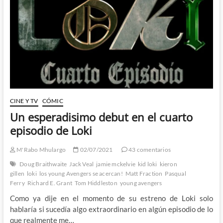
Schiti
y
Marte
Gracia
redimiendo
los
eventos
CINE Y TV
CÓMIC
Un esperadisimo debut en el cuarto
episodio de Loki
M'Rabo Mhulargo
02/07/2021
43 comentarios
Doug Braithwaite
Jack Veal
jamie mckelvie
kid loki
kieron
gillen
loki
los young Avengers se acercan!
Matt Fraction
Pasqual
Ferry
Richard E. Grant
Tom Hiddleston
young avengers
Como ya dije en el momento de su estreno de Loki solo
hablaría si sucedía algo extraordinario en algún episodio de lo
que realmente me…