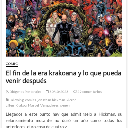
el
fin
de
Krakoa
CÓMIC
El fin de la era krakoana y lo que pueda
venir después
Diógenes Pantarújez
30/10/2023
29 comentarios
al ewing
comics
jonathan hickman
kieron
gillen
Krakoa
Marvel
Vengadores
x-men
Llegados a este punto hay que admitirselo a Hickman, su
relanzamiento mutante no duró un año como todos los
anteriores, duro cosa de cuatro y…