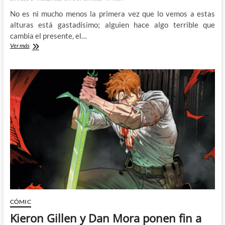
No es ni mucho menos la primera vez que lo vemos a estas
alturas está gastadísimo; alguien hace algo terrible que
cambia el presente, el…
Sins
Ver más
of
Sinister:
Un
magnífico
bastardo
CÓMIC
Kieron Gillen y Dan Mora ponen fin a