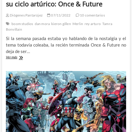
su ciclo artúrico: Once & Future
Diógenes Pantarújez
07/11/2022
10 comentarios
boom studios
dan mora
kieron gillen
Merlin
rey arturo
Tamra
Bonvillain
Si la semana pasada estaba yo hablando de la nostalgia y el
tema todavía coleaba, la recién terminada Once & Future no
deja de ser…
Kieron
Ver más
Gillen
y
Dan
Mora
ponen
fin
a
su
ciclo
artúrico:
Once
&
Future