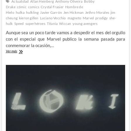
Actualidad
Allan Heinberg
Anthony Oliveira
Bobby
Drake
cómic
comics
Crystal Frasier
Hombre de
Hielo
hulka
hulkling
Javier Garrón
Jen Hickman
Jethro Morales
jim
cheung
kieron gillen
Luciano Vecchio
magneto
Marvel
prodigy
she-
hulk
Speed
superhéroes
Titania
Wiccan
young avengers
Aunque sea un poco tarde vamos a despedir el mes del orgullo
con el especial que Marvel publico la semana pasada para
conmemorar la ocasión,…
Celebrando
Ver más
el
mes
del
orgullo
con
el
Marvel’s
Voices:
Pride