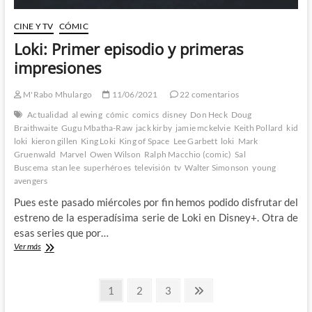
CINE Y TV
CÓMIC
Loki: Primer episodio y primeras
impresiones
M'Rabo Mhulargo
11/06/2021
22 comentarios
Actualidad
al ewing
cómic
comics
disney
Don Heck
Doug
Braithwaite
Gugu Mbatha-Raw
jack kirby
jamie mckelvie
Keith Pollard
kid
loki
kieron gillen
King Loki
King of Space
Lee Garbett
loki
Mark
Gruenwald
Marvel
Owen Wilson
Ralph Macchio (comic)
Sal
Buscema
stan lee
superhéroes
televisión
tv
Walter Simonson
young
avengers
Pues este pasado miércoles por fin hemos podido disfrutar del
estreno de la esperadísima serie de Loki en Disney+. Otra de
esas series que por…
Loki:
Ver más
Primer
episodio
Paginación
y
Página
Página
Página
Página
1
2
3
primeras
siguiente
de
impresiones