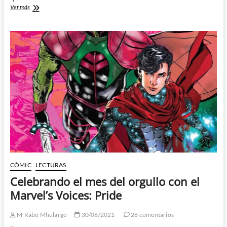
Un
Ver más
esperadisimo
debut
en
el
cuarto
episodio
de
Loki
CÓMIC
LECTURAS
Celebrando el mes del orgullo con el
Marvel’s Voices: Pride
M'Rabo Mhulargo
30/06/2021
28 comentarios