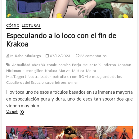
de
los
Mutantes
CÓMIC
LECTURAS
Especulando a lo loco con el fin de
Krakoa
M'Rabo Mhulargo
07/12/2023
23 comentarios
Actualidad
años 80
cómic
comics
Forja
House fo X
Infierno
Jonatan
Hickman
kieron gillen
Krakoa
Marvel
Mística
Moira
MacTaggert
Neutralizador
patrulla x
rom
ROM el mas grande de los
Caballeros del Espacio
superhéroes
x-men
Hoy toca uno de esos artículos basados en su inmensa mayoría
en especulación pura y dura, uno de esos tan socorridos que
vienen muy bien…
Especulando
Ver más
a
lo
loco
con