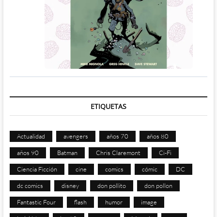
ETIQUETAS
Actualidad
avengers
años 70
años 80
años 90
Batman
Chris Claremont
Ci-Fi
Ciencia Ficción
cine
comics
cómic
DC
dc comics
disney
don pollito
don pollon
Fantastic Four
flash
humor
image