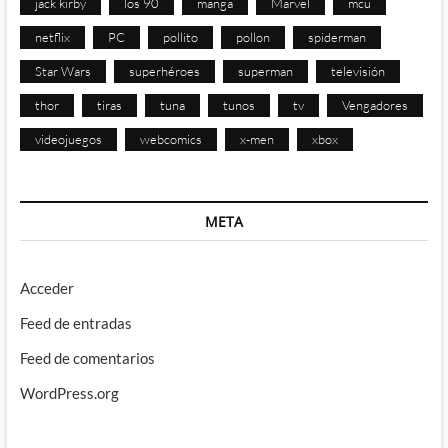
jack kirby
los 90
manga
Marvel
mcu
netflix
PC
pollito
pollon
spiderman
Star Wars
superhéroes
superman
televisión
thor
tiras
tuna
tunos
tv
Vengadores
videojuegos
webcomics
x-men
xbox
META
Acceder
Feed de entradas
Feed de comentarios
WordPress.org