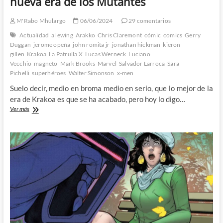
nueva era de los Mutantes
M'Rabo Mhulargo
06/06/2024
29 comentarios
Actualidad
al ewing
Arakko
Chris Claremont
cómic
comics
Gerry
Duggan
jerome opeña
john romita jr
jonathan hickman
kieron
gillen
Krakoa
La Patrulla X
Lucas Werneck
Luciano
Vecchio
magneto
Mark Brooks
Marvel
Salvador Larroca
Sara
Pichelli
superhéroes
Walter Simonson
x-men
Suelo decir, medio en broma medio en serio, que lo mejor de la
era de Krakoa es que se ha acabado, pero hoy lo digo…
X-
Ver más
Men
700
–
Adiós
a
Krakoa
y
hola
a
la
nueva
era