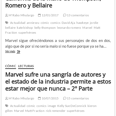
en
Romero y Bellaire
la
segunda
temporada
M'Rabo Mhulargo
12/01/2017
13 comentarios
del
Actualidad
annie wu
cómic
comics
David Aja
hawkeye
jordie
Iron
bellaire
kate bishop
kelly thompson
leonardo romero
Marvel
Matt
Fist
Fraction
superhéroes
de
Netflix
Marvel sigue ofreciéndonos a sus personajes de dos en dos,
–
algo que de por si no sería malo si no fuese porque ya se ha…
3º
Hawkeye
Ver más
Parte
–
Kate
Bishop
CÓMIC
LECTURAS
vuelve
Marvel sufre una sangría de autores y
a
California
el estado de la industria permite a estos
de
estar mejor que nunca – 2º Parte
la
mano
de
M'Rabo Mhulargo
10/07/2015
15 comentarios
Thompson,
Actualidad
cómic
comics
image
Kelly Sue DeConnick
kieron
Romero
gillen
Marvel
Matt Fraction
rick remender
superhéroes
y