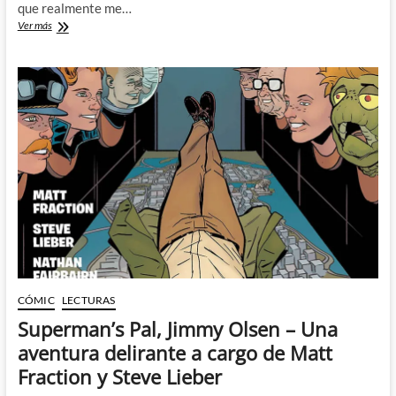
que realmente me…
Un
Ver más
esperadisimo
debut
en
el
cuarto
episodio
de
Loki
CÓMIC
LECTURAS
Superman’s Pal, Jimmy Olsen – Una
aventura delirante a cargo de Matt
Fraction y Steve Lieber