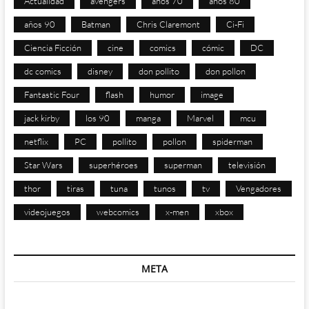
Actualidad
avengers
años 70
años 80
años 90
Batman
Chris Claremont
Ci-Fi
Ciencia Ficción
cine
comics
cómic
DC
dc comics
disney
don pollito
don pollon
Fantastic Four
flash
humor
image
jack kirby
los 90
manga
Marvel
mcu
netflix
PC
pollito
pollon
spiderman
Star Wars
superhéroes
superman
televisión
thor
tiras
tuna
tunos
tv
Vengadores
videojuegos
webcomics
x-men
xbox
META