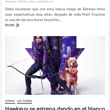
Jimenez
Matt Fraction
superhéroes
Debo reconocer que con esta nueva etapa de Batman tenía
unas expectativas muy altas, después de todo Matt Fraction
es uno de mis escritores favoritos…
Batman
Ver más
regresa
de
la
mano
de
Matt
Fraction
y
Jorge
Jiménez
CÓMIC
LECTURAS
Hawkguy se estrena dando en el blanco