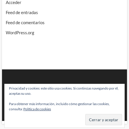
Acceder
Feed de entradas
Feed de comentarios
WordPress.org
Privacidad y cookies: este sitio usa cookies. Si continúas navegando por él,
aceptas su uso.
Para obtener más información, incluido cómo gestionar las cookies,
BRAINSTOMPING
| Diseñado por:
Theme Freesia
|
WordPress
| © Todos
consulta:
Política de cookies
los derechos reservados