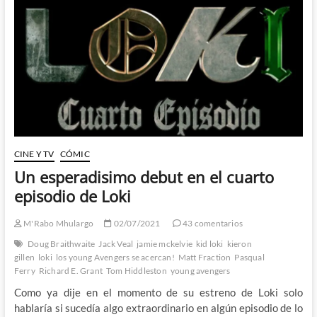
CINE Y TV
CÓMIC
Un esperadisimo debut en el cuarto
episodio de Loki
M'Rabo Mhulargo
02/07/2021
43 comentarios
Doug Braithwaite
Jack Veal
jamie mckelvie
kid loki
kieron
gillen
loki
los young Avengers se acercan!
Matt Fraction
Pasqual
Ferry
Richard E. Grant
Tom Hiddleston
young avengers
Como ya dije en el momento de su estreno de Loki solo
hablaría si sucedía algo extraordinario en algún episodio de lo