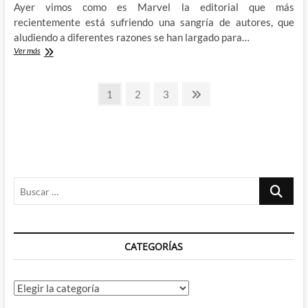
Bellaire
Ayer vimos como es Marvel la editorial que más
recientemente está sufriendo una sangría de autores, que
aludiendo a diferentes razones se han largado para…
Marvel
Ver más
sufre
una
Paginación
sangría
Página
Página
Página
Página
1
2
3
de
siguiente
de
autores
y
entradas
el
estado
de
la
Buscar
industria
permite
…
a
estos
estar
CATEGORÍAS
mejor
que
nunca
–
Categorías
2º