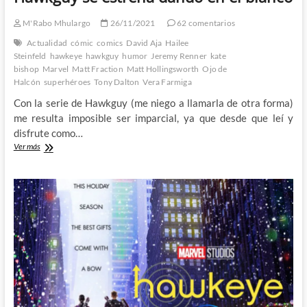
M'Rabo Mhulargo
26/11/2021
62 comentarios
Actualidad
cómic
comics
David Aja
Hailee
Steinfeld
hawkeye
hawkguy
humor
Jeremy Renner
kate
bishop
Marvel
Matt Fraction
Matt Hollingsworth
Ojo de
Halcón
superhéroes
Tony Dalton
Vera Farmiga
Con la serie de Hawkguy (me niego a llamarla de otra forma)
me resulta imposible ser imparcial, ya que desde que leí y
disfrute como…
Hawkguy
Ver más
se
estrena
dando
en
el
blanco