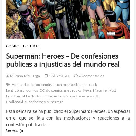
de
la
mano
de
Howard
Chaykin
y
Matt
Fraction
CÓMIC
LECTURAS
Superman: Heroes – De confesiones
publicas a injusticias del mundo real
M'Rabo Mhulargo
13/02/2020
28 comentarios
Actualidad
brian bendis
brian michael bendis
clark
kent
cómic
comics
DC
dc comics
greg rucka
Kevin Maguire
Matt
Fraction
Mike Norton
mike perkins
Steve Lieber y Scott
Godlewski
superhéroes
superman
Esta semana se ha publicado el Superman: Heroes, un especial
en el que se lidia con las motivaciones y reacciones a la
confesión publica de…
Superman:
Ver más
Heroes