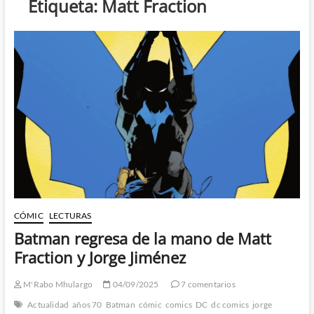
Etiqueta:
Matt Fraction
CÓMIC
LECTURAS
Batman regresa de la mano de Matt
Fraction y Jorge Jiménez
M'Rabo Mhulargo
04/09/2025
7 comentarios
Actualidad
años 70
Batman
cómic
comics
DC
dc comics
jorge