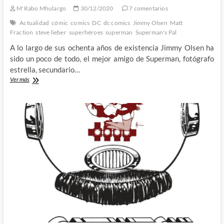
M'Rabo Mhulargo
30/12/2020
7 comentarios
Actualidad
cómic
comics
DC
dc comics
Jimmy Olsen
Matt
Fraction
steve lieber
superhéroes
superman
Superman's Pal
A lo largo de sus ochenta años de existencia Jimmy Olsen ha
sido un poco de todo, el mejor amigo de Superman, fotógrafo
estrella, secundario…
Superman’s
Ver más
Pal,
Jimmy
Olsen
–
Una
aventura
delirante
a
cargo
de
Matt
Fraction
y
Steve
Lieber