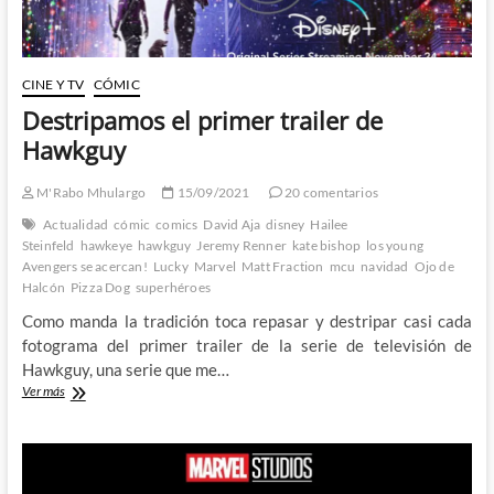
CINE Y TV
CÓMIC
Destripamos el primer trailer de
Hawkguy
M'Rabo Mhulargo
15/09/2021
20 comentarios
Actualidad
cómic
comics
David Aja
disney
Hailee
Steinfeld
hawkeye
hawkguy
Jeremy Renner
kate bishop
los young
Avengers se acercan!
Lucky
Marvel
Matt Fraction
mcu
navidad
Ojo de
Halcón
Pizza Dog
superhéroes
Como manda la tradición toca repasar y destripar casi cada
fotograma del primer trailer de la serie de televisión de
Hawkguy, una serie que me…
Destripamos
Ver más
el
primer
trailer
de
Hawkguy