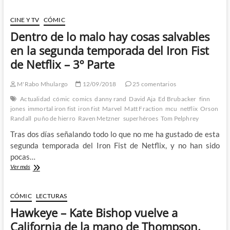
–
De
CINE Y TV
CÓMIC
confesiones
Dentro de lo malo hay cosas salvables
publicas
a
en la segunda temporada del Iron Fist
injusticias
de Netflix – 3º Parte
del
mundo
real
M'Rabo Mhulargo
12/09/2018
25 comentarios
Actualidad
cómic
comics
danny rand
David Aja
Ed Brubacker
finn
jones
immortal iron fist
iron fist
Marvel
Matt Fraction
mcu
netflix
Orson
Randall
puño de hierro
Raven Metzner
superhéroes
Tom Pelphrey
Tras dos días señalando todo lo que no me ha gustado de esta
segunda temporada del Iron Fist de Netflix, y no han sido
pocas…
Dentro
Ver más
de
lo
malo
CÓMIC
LECTURAS
hay
Hawkeye – Kate Bishop vuelve a
cosas
salvables
California de la mano de Thompson,