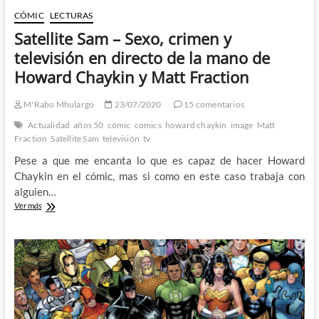
CÓMIC
LECTURAS
Satellite Sam – Sexo, crimen y
televisión en directo de la mano de
Howard Chaykin y Matt Fraction
M'Rabo Mhulargo
23/07/2020
15 comentarios
Actualidad
años 50
cómic
comics
howard chaykin
image
Matt
Fraction
Satellite Sam
televisión
tv
Pese a que me encanta lo que es capaz de hacer Howard
Chaykin en el cómic, mas si como en este caso trabaja con
alguien…
Satellite
Ver más
Sam
–
Sexo,
crimen
y
televisión
en
directo