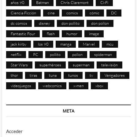
años 90
Batman
Chris Claremont
Ci-Fi
Ciencia Ficción
cine
comics
cómic
DC
dc comics
disney
don pollito
don pollon
Fantastic Four
flash
humor
image
jack kirby
los 90
manga
Marvel
mcu
netflix
PC
pollito
pollon
spiderman
Star Wars
superhéroes
superman
televisión
thor
tiras
tuna
tunos
tv
Vengadores
videojuegos
webcomics
x-men
xbox
META
Acceder