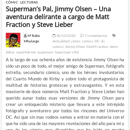
CÓMIC
LECTURAS
Superman’s Pal, Jimmy Olsen – Una
aventura delirante a cargo de Matt
Fraction y Steve Lieber
M'Rabo
30/12/2020
7 comentarios
Mhulargo
Actualidad
cómic
comics
DC
dc
comics
Jimmy Olsen
Matt Fraction
steve
lieber
superhéroes
superman
Superman's Pal
A lo largo de sus ochenta años de existencia Jimmy Olsen ha
sido un poco de todo, el mejor amigo de Superman, fotógrafo
estrella, secundario cómico, uno de los héroes involuntarios
del Cuarto Mundo de Kirby y sobre todo el protagonista de
multitud de historias grotescas y extravagantes. Y en esta
maxiserie de doce números Matt Fraction y Steve Lieber han
querido aunar todas esas versiones de Jimmy Olsen para
crear un enloquecido misterio que llevara a este intrépido
fotógrafo y aventurero por todos los rincones del Universo
DC. Así que sin mas rodeos vamos a entrar en materia con el
que ha sido una de las mayores revelaciones del año para mi y
uno de los cómics mas divertidos que he leído en mucho