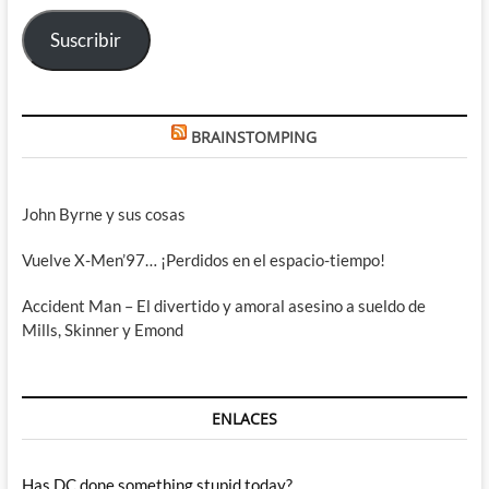
electrónico
Suscribir
BRAINSTOMPING
John Byrne y sus cosas
Vuelve X-Men’97… ¡Perdidos en el espacio-tiempo!
Accident Man – El divertido y amoral asesino a sueldo de
Mills, Skinner y Emond
ENLACES
Has DC done something stupid today?