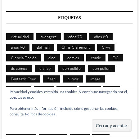
ETIQUETAS
Actualidad
avengers
años 70
años 80
años 90
Batman
Chris Claremont
Ci-Fi
Ciencia Ficción
cine
comics
cómic
DC
dc comics
disney
don pollito
don pollon
Fantastic Four
flash
humor
image
jack kirby
los 90
manga
Marvel
mcu
Privacidad y cookies: este sitio usa cookies. Si continúas navegando por él,
aceptas su uso.
netflix
PC
pollito
pollon
spiderman
Para obtener más información, incluido cómo gestionar las cookies,
Star Wars
superhéroes
superman
televisión
consulta:
Política de cookies
thor
tiras
tuna
tunos
tv
Vengadores
videojuegos
webcomics
x-men
xbox