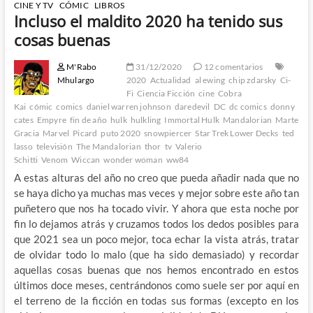
CINE Y TV
CÓMIC
LIBROS
Incluso el maldito 2020 ha tenido sus
cosas buenas
M'Rabo
31/12/2020
12 comentarios
Mhulargo
2020
Actualidad
al ewing
chip zdarsky
Ci-
Fi
Ciencia Ficción
cine
Cobra
Kai
cómic
comics
daniel warren johnson
daredevil
DC
dc comics
donny
cates
Empyre
fin de año
hulk
hulkling
Immortal Hulk
Mandalorian
Marte
Gracia
Marvel
Picard
puto 2020
snowpiercer
Star Trek Lower Decks
ted
lasso
televisión
The Mandalorian
thor
tv
Valerio
Schitti
Venom
Wiccan
wonder woman
ww84
A estas alturas del año no creo que pueda añadir nada que no
se haya dicho ya muchas mas veces y mejor sobre este año tan
puñetero que nos ha tocado vivir. Y ahora que esta noche por
fin lo dejamos atrás y cruzamos todos los dedos posibles para
que 2021 sea un poco mejor, toca echar la vista atrás, tratar
de olvidar todo lo malo (que ha sido demasiado) y recordar
aquellas cosas buenas que nos hemos encontrado en estos
últimos doce meses, centrándonos como suele ser por aquí en
el terreno de la ficción en todas sus formas (excepto en los