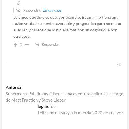
Responde a
Zatannasay
Lo único que digo es que, por ejemplo, Batman no tiene una
razón verdaderamente razonable y pragmatica para no matar
al Joker, y parece que lo hiciera más por un dogma que por
otra cosa.
Responder
0
Navegación
Entrada
Anterior
anterior:
Superman’s Pal, Jimmy Olsen – Una aventura delirante a cargo
de
de Matt Fraction y Steve Lieber
entradas
Entrada
Siguiente
siguiente:
Feliz año nuevo y a la mierda 2020 de una vez