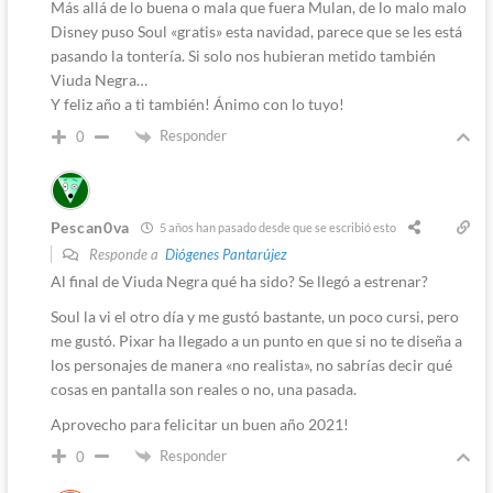
Más allá de lo buena o mala que fuera Mulan, de lo malo malo
Disney puso Soul «gratis» esta navidad, parece que se les está
pasando la tontería. Si solo nos hubieran metido también
Viuda Negra…
Y feliz año a ti también! Ánimo con lo tuyo!
Responder
0
Pescan0va
5 años han pasado desde que se escribió esto
Responde a
Diógenes Pantarújez
Al final de Viuda Negra qué ha sido? Se llegó a estrenar?
Soul la vi el otro día y me gustó bastante, un poco cursi, pero
me gustó. Pixar ha llegado a un punto en que si no te diseña a
los personajes de manera «no realista», no sabrías decir qué
cosas en pantalla son reales o no, una pasada.
Aprovecho para felicitar un buen año 2021!
Responder
0