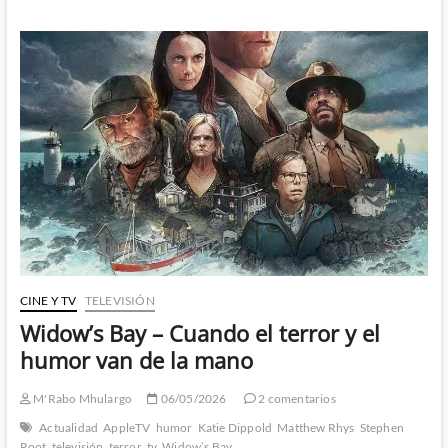
Born
Again
S2
–
Progresa
más
que
adecuadamente
1º
Parte
CINE Y TV
TELEVISIÓN
Widow’s Bay – Cuando el terror y el
humor van de la mano
M'Rabo Mhulargo
06/05/2026
2 comentarios
Actualidad
AppleTV
humor
Katie Dippold
Matthew Rhys
Stephen
Root
televisión
terror
tv
Widow’s Bay