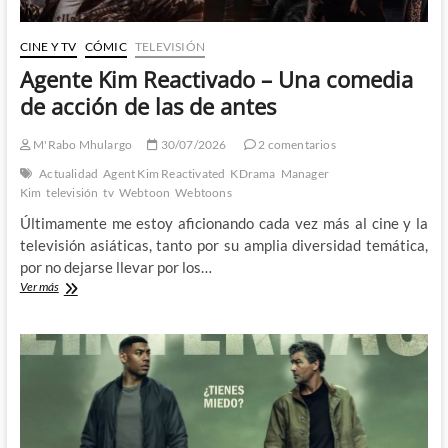
CINE Y TV
CÓMIC
TELEVISIÓN
Agente Kim Reactivado – Una comedia
de acción de las de antes
M'Rabo Mhulargo
30/07/2026
2 comentarios
Actualidad
Agent Kim Reactivated
KDrama
Manager
Kim
televisión
tv
Webtoon
Webtoons
Últimamente me estoy aficionando cada vez más al cine y la
televisión asiáticas, tanto por su amplia diversidad temática,
por no dejarse llevar por los…
Agente
Ver más
Kim
Reactivado
–
Una
comedia
de
acción
de
las