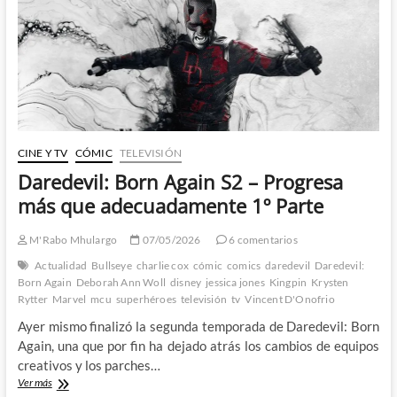
adecuadamente
2º
Parte
CINE Y TV
CÓMIC
TELEVISIÓN
Daredevil: Born Again S2 – Progresa
más que adecuadamente 1º Parte
M'Rabo Mhulargo
07/05/2026
6 comentarios
Actualidad
Bullseye
charlie cox
cómic
comics
daredevil
Daredevil:
Born Again
Deborah Ann Woll
disney
jessica jones
Kingpin
Krysten
Rytter
Marvel
mcu
superhéroes
televisión
tv
Vincent D'Onofrio
Ayer mismo finalizó la segunda temporada de Daredevil: Born
Again, una que por fin ha dejado atrás los cambios de equipos
creativos y los parches…
Daredevil:
Ver más