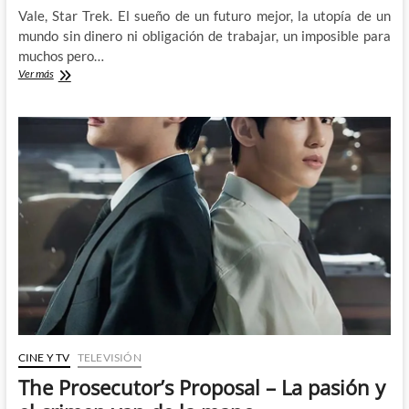
Vale, Star Trek. El sueño de un futuro mejor, la utopía de un
mundo sin dinero ni obligación de trabajar, un imposible para
muchos pero…
Star
Ver más
Trek
Strange
New
Worlds
y
el
Incidente
Griffin
CINE Y TV
TELEVISIÓN
The Prosecutor’s Proposal – La pasión y