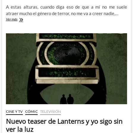
A estas alturas, cuando diga eso de que a mí no me suele
atraer mucho el género de terror, no me va a creer nadie,…
Vuelve
Ver más
el
miedo
a
nuestras
pantallas
con
The
Terror:
Devil
in
Silver
CINE Y TV
CÓMIC
TELEVISIÓN
Nuevo teaser de Lanterns y yo sigo sin
ver la luz