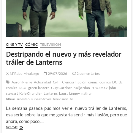
de
antes
CINE Y TV
CÓMIC
TELEVISIÓN
Destripando el nuevo y más revelador
tráiler de Lanterns
M'Rabo Mhulargo
29/07/2026
2 comentarios
Aaron Pierre
Actualidad
Ci-Fi
Ciencia Ficción
cómic
comics
DC
dc
comics
DCU
green lantern
Guy Gardner
hal jordan
HBO Max
john
stewart
Kyle Chandler
Lanterns
Laura Linney
nathan
fillion
sinestro
superhéroes
televisión
tv
La semana pasada pudimos ver el nuevo tráiler de Lanterns,
esa serie sobre la que me gustaría sentir más ilusión, pero que
ahora, como poco,…
Destripando
Ver más
el