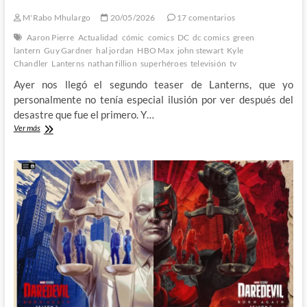
M'Rabo Mhulargo
20/05/2026
17 comentarios
Aaron Pierre
Actualidad
cómic
comics
DC
dc comics
green
lantern
Guy Gardner
hal jordan
HBO Max
john stewart
Kyle
Chandler
Lanterns
nathan fillion
superhéroes
televisión
tv
Ayer nos llegó el segundo teaser de Lanterns, que yo
personalmente no tenía especial ilusión por ver después del
desastre que fue el primero. Y…
Nuevo
Ver más
teaser
de
Lanterns
y
yo
sigo
sin
ver
la
luz