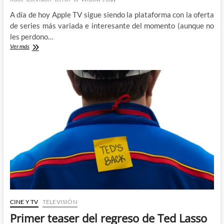
A día de hoy Apple TV sigue siendo la plataforma con la oferta
de series más variada e interesante del momento (aunque no
les perdono…
Widow’s
Ver más
Bay
–
Cuando
el
terror
y
el
humor
van
de
la
mano
CINE Y TV
TELEVISIÓN
Primer teaser del regreso de Ted Lasso