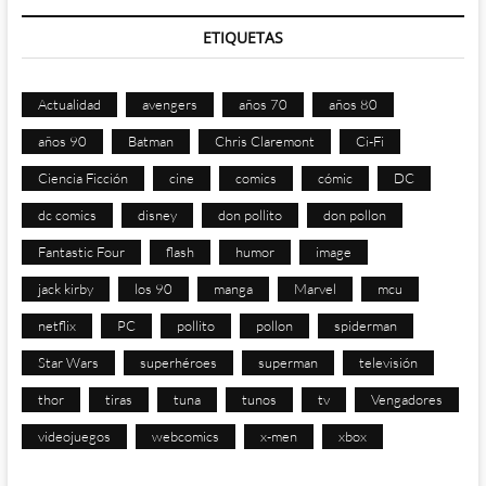
ETIQUETAS
Actualidad
avengers
años 70
años 80
años 90
Batman
Chris Claremont
Ci-Fi
Ciencia Ficción
cine
comics
cómic
DC
dc comics
disney
don pollito
don pollon
Fantastic Four
flash
humor
image
jack kirby
los 90
manga
Marvel
mcu
netflix
PC
pollito
pollon
spiderman
Star Wars
superhéroes
superman
televisión
thor
tiras
tuna
tunos
tv
Vengadores
videojuegos
webcomics
x-men
xbox