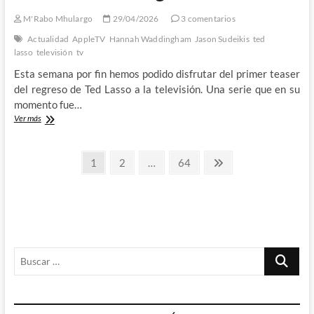
M'Rabo Mhulargo
29/04/2026
3 comentarios
Actualidad
AppleTV
Hannah Waddingham
Jason Sudeikis
ted
lasso
televisión
tv
Esta semana por fin hemos podido disfrutar del primer teaser
del regreso de Ted Lasso a la televisión. Una serie que en su
momento fue…
Primer
Ver más
teaser
del
Paginación
regreso
Página
Página
Página
Página
1
2
…
64
de
siguiente
de
Ted
Lasso
entradas
Buscar
…