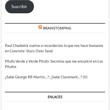
electrónico
Suscribir
BRAINSTOMPING
Paul Chadwick vuelve a recordarnos lo que nos hace humanos
en Concrete: Stars Over Sand
Pitufo Verde y Verde Pitufo: Secretos que me encontré en Los
Pitufos
¿Sabe George RR Martin…?: ¿Sabe Claremont…? (II)
ENLACES