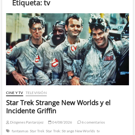
Etiqueta:
tv
CINE Y TV
TELEVISIÓN
Star Trek Strange New Worlds y el
Incidente Griffin
Diógenes Pantarújez
04/08/2026
6 comentarios
fantasmas
Star Trek
Star Trek: Strange New Worlds
tv