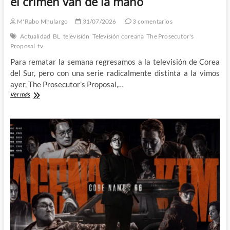
el crimen van de la mano
M'Rabo Mhulargo
31/07/2026
3 comentarios
Actualidad
BL
televisión
Televisión coreana
The Prosecutor's
Proposal
tv
Para rematar la semana regresamos a la televisión de Corea
del Sur, pero con una serie radicalmente distinta a la vimos
ayer, The Prosecutor’s Proposal,…
The
Ver más
Prosecutor’s
Proposal
–
La
pasión
y
el
crimen
van
de
la
mano