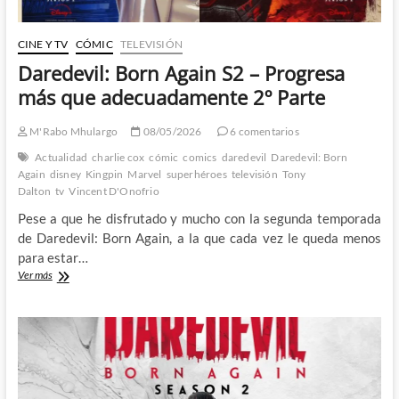
CINE Y TV
CÓMIC
TELEVISIÓN
Daredevil: Born Again S2 – Progresa
más que adecuadamente 2º Parte
M'Rabo Mhulargo
08/05/2026
6 comentarios
Actualidad
charlie cox
cómic
comics
daredevil
Daredevil: Born
Again
disney
Kingpin
Marvel
superhéroes
televisión
Tony
Dalton
tv
Vincent D'Onofrio
Pese a que he disfrutado y mucho con la segunda temporada
de Daredevil: Born Again, a la que cada vez le queda menos
para estar…
Daredevil:
Ver más
Born
Again
S2
–
Progresa
más
que