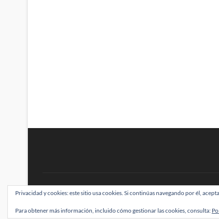
gran
escritor
y
mejor
editor
BRAINSTOMPING
Privacidad y cookies: este sitio usa cookies. Si continúas navegando por él, acepta
| Diseñado por:
Theme Freesia
|
WordPress
| ©
Para obtener más información, incluido cómo gestionar las cookies, consulta:
Po