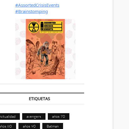
ETIQUETAS
Actualidad
avengers
años 70
años 80
años 90
Batman