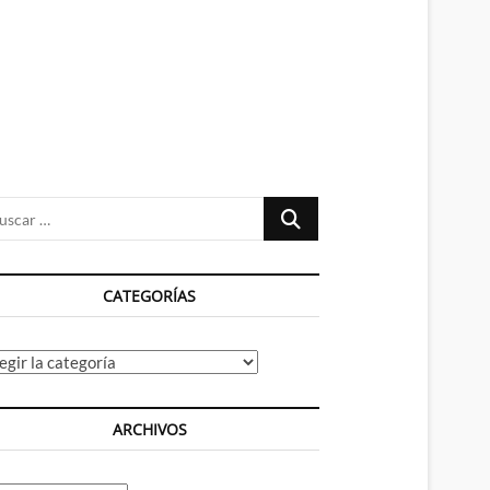
n
ú
Buscar
…
CATEGORÍAS
tegorías
ARCHIVOS