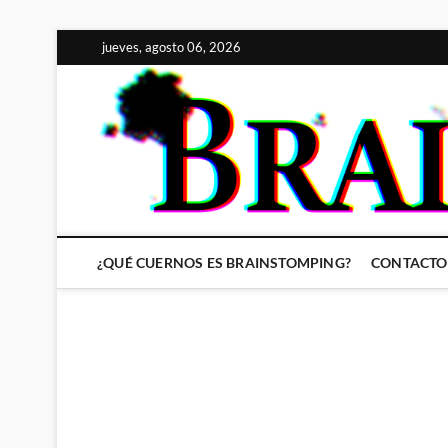
Saltar
jueves, agosto 06, 2026
al
contenido
¿QUÉ CUERNOS ES BRAINSTOMPING?
CONTACTO