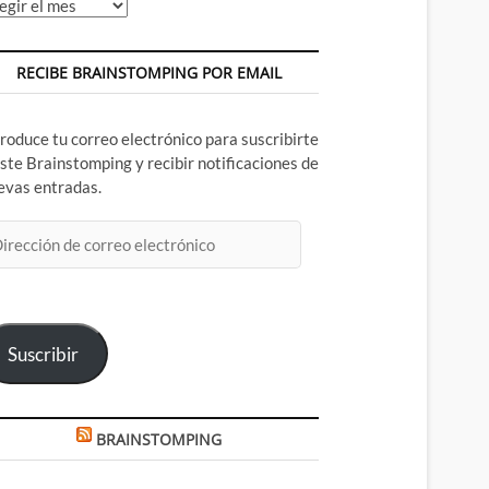
chivos
RECIBE BRAINSTOMPING POR EMAIL
troduce tu correo electrónico para suscribirte
este Brainstomping y recibir notificaciones de
evas entradas.
rección
rreo
ectrónico
Suscribir
BRAINSTOMPING