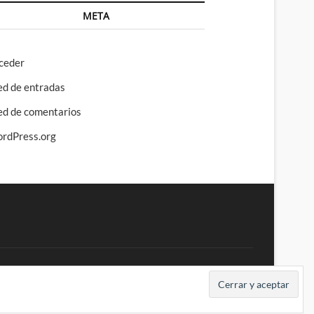
META
ceder
ed de entradas
ed de comentarios
rdPress.org