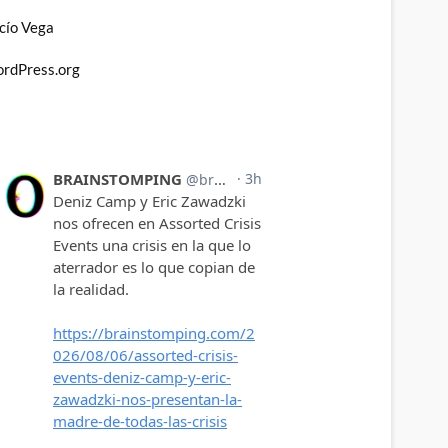
cío Vega
rdPress.org