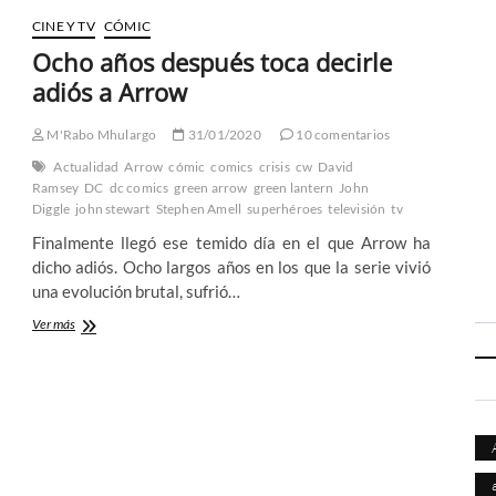
CINE Y TV
CÓMIC
Ocho años después toca decirle
adiós a Arrow
M'Rabo Mhulargo
31/01/2020
10 comentarios
Actualidad
Arrow
cómic
comics
crisis
cw
David
Ramsey
DC
dc comics
green arrow
green lantern
John
Diggle
john stewart
Stephen Amell
superhéroes
televisión
tv
Finalmente llegó ese temido día en el que Arrow ha
dicho adiós. Ocho largos años en los que la serie vivió
una evolución brutal, sufrió…
Ocho
Ver más
años
después
toca
decirle
adiós
a
Arrow