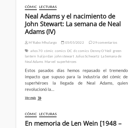
CÓMIC
LECTURAS
Neal Adams y el nacimiento de
John Stewart: La semana de Neal
Adams (IV)
M'Rabo Mhulargo
05/05/2022
29 comentarios
años 70
cómic
comics
DC
dc comics
Denny O'Neil
green
lantern
hal jordan
john stewart
Julius Schwartz
La Semana de
Neal Adams
Marvel
superhéroes
Estos pasados días hemos repasado el tremendo
impacto que supuso para la industria del cómic de
superhéroes la llegada de Neal Adams, quien
revolucionó la…
Neal
Ver más
Adams
y
el
CÓMIC
LECTURAS
nacimiento
En memoria de Len Wein [1948 –
de