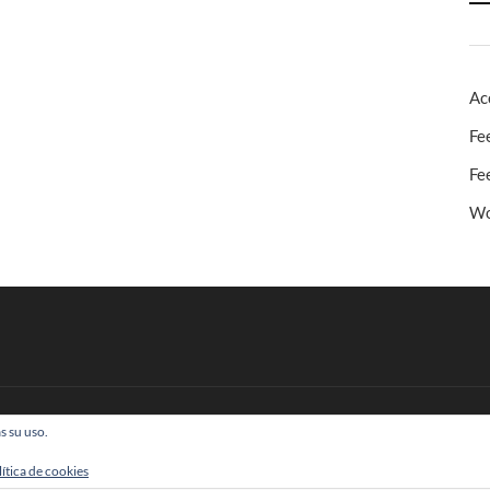
Ac
Fe
Fe
Wo
s su uso.
 Todos los derechos reservados
lítica de cookies