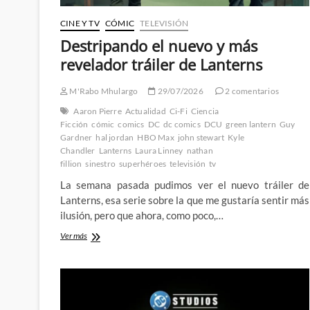
CINE Y TV
CÓMIC
TELEVISIÓN
Destripando el nuevo y más
revelador tráiler de Lanterns
M'Rabo Mhulargo
29/07/2026
2 comentarios
Aaron Pierre
Actualidad
Ci-Fi
Ciencia
Ficción
cómic
comics
DC
dc comics
DCU
green lantern
Guy
Gardner
hal jordan
HBO Max
john stewart
Kyle
Chandler
Lanterns
Laura Linney
nathan
fillion
sinestro
superhéroes
televisión
tv
La semana pasada pudimos ver el nuevo tráiler de
Lanterns, esa serie sobre la que me gustaría sentir más
ilusión, pero que ahora, como poco,…
Destripando
Ver más
el
nuevo
y
más
revelador
tráiler