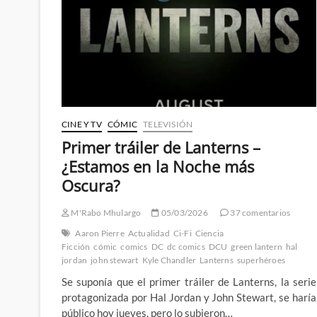
de
Lanterns
CINE Y TV
CÓMIC
TELEVISIÓN
Primer tráiler de Lanterns –
¿Estamos en la Noche más
Oscura?
M'Rabo Mhulargo
05/03/2026
37 comentarios
Aaron Pierre
Actualidad
Ci-Fi
Ciencia
Ficción
cómic
comics
DC
dc comics
DCU
green lantern
hal
jordan
john stewart
Kyle Chandler
Lanterns
superhéroes
Se suponía que el primer tráiler de Lanterns, la serie
protagonizada por Hal Jordan y John Stewart, se haría
público hoy jueves, pero lo subieron…