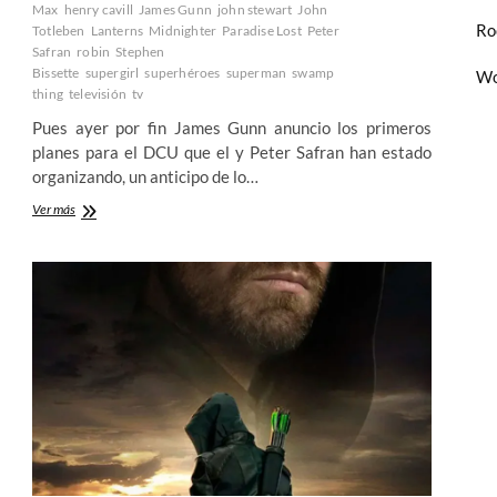
Max
henry cavill
James Gunn
john stewart
John
Ro
Totleben
Lanterns
Midnighter
Paradise Lost
Peter
Safran
robin
Stephen
Bissette
supergirl
superhéroes
superman
swamp
Wo
thing
televisión
tv
Pues ayer por fin James Gunn anuncio los primeros
planes para el DCU que el y Peter Safran han estado
organizando, un anticipo de lo…
Ya
Ver más
tenemos
aquí
el
«nuevo»
DCU
de
James
Gunn
(y
Peter
Safran)