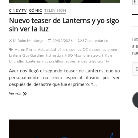
Ar
CINE Y TV
CÓMIC
TELEVISIÓN
Nuevo teaser de Lanterns y yo sigo
sin ver la luz
In
M'Rabo Mhulargo
20/05/2026
17 comentarios
a 
Aaron Pierre
Actualidad
cómic
comics
DC
dc comics
green
nu
lantern
Guy Gardner
hal jordan
HBO Max
john stewart
Kyle
Chandler
Lanterns
nathan fillion
superhéroes
televisión
tv
Di
Ayer nos llegó el segundo teaser de Lanterns, que yo
de
personalmente no tenía especial ilusión por ver
co
después del desastre que fue el primero. Y…
el
Nuevo
Ver más
teaser
de
Lanterns
y
yo
sigo
sin
ver