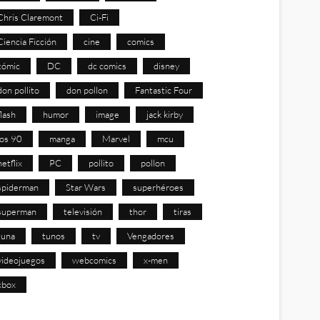
Chris Claremont
Ci-Fi
Ciencia Ficción
cine
comics
cómic
DC
dc comics
disney
don pollito
don pollon
Fantastic Four
flash
humor
image
jack kirby
los 90
manga
Marvel
mcu
netflix
PC
pollito
pollon
spiderman
Star Wars
superhéroes
superman
televisión
thor
tiras
tuna
tunos
tv
Vengadores
videojuegos
webcomics
x-men
xbox