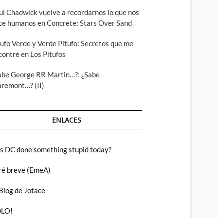
ul Chadwick vuelve a recordarnos lo que nos
ce humanos en Concrete: Stars Over Sand
tufo Verde y Verde Pitufo: Secretos que me
contré en Los Pitufos
abe George RR Martin…?: ¿Sabe
aremont…? (II)
ENLACES
s DC done something stupid today?
ré breve (EmeA)
 Blog de Jotace
LO!