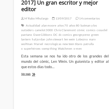
John
2017] Un gran escritor y mejor
Stewart:
editor
La
semana
de
M'Rabo Mhulargo
13/09/2017
14 comentarios
Neal
Actualidad
alan moore
años 70
años 80
batman y los
Adams
outsiders
camelot 3000
Chris Claremont
cómic
comics
cosa del
(IV)
pantano
Dave Gibbons
DC
dc comics
george perez
green
lantern
hal jordan
john stewart
len wein
Lobezno
marv
wolfman
Marvel
necrologicas
new teen titans
patrulla
x
superhéroes
swmp thing
Watchmen
x-men
Esta semana se nos ha ido otro de los grandes del
mundo del cómic, Len Wein. Un guionista y editor al
que estos días todo…
En
Ver más
memoria
de
Len
Wein
[1948
–
2017]
Un