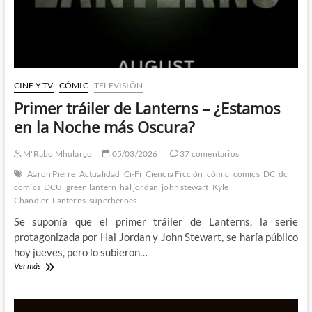
CINE Y TV
CÓMIC
TELEVISIÓN
Primer tráiler de Lanterns – ¿Estamos
en la Noche más Oscura?
M'Rabo Mhulargo
05/03/2026
37 comentarios
Aaron Pierre
Actualidad
Ci-Fi
Ciencia Ficción
cómic
comics
DC
dc
comics
DCU
green lantern
hal jordan
john stewart
Kyle
Chandler
Lanterns
superhéroes
Se suponía que el primer tráiler de Lanterns, la serie
protagonizada por Hal Jordan y John Stewart, se haría público
hoy jueves, pero lo subieron…
Primer
Ver más
tráiler
de
Lanterns