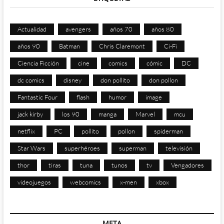
Actualidad
avengers
años 70
años 80
años 90
Batman
Chris Claremont
Ci-Fi
Ciencia Ficción
cine
comics
cómic
DC
dc comics
disney
don pollito
don pollon
Fantastic Four
flash
humor
image
jack kirby
los 90
manga
Marvel
mcu
netflix
PC
pollito
pollon
spiderman
Star Wars
superhéroes
superman
televisión
thor
tiras
tuna
tunos
tv
Vengadores
videojuegos
webcomics
x-men
xbox
META