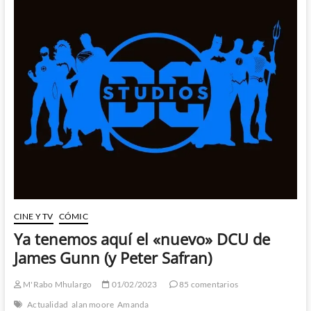
–
¿Estamos
en
la
Noche
más
Oscura?
CINE Y TV
CÓMIC
Ya tenemos aquí el «nuevo» DCU de
James Gunn (y Peter Safran)
M'Rabo Mhulargo
01/02/2023
85 comentarios
Actualidad
alan moore
Amanda