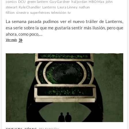
comics
DCU
green lantern
Guy Gardner
hal jordan
HBO Max
john
stewart
Kyle Chandler
Lanterns
Laura Linney
nathan
fillion
sinestro
superhéroes
televisión
tv
La semana pasada pudimos ver el nuevo tráiler de Lanterns,
esa serie sobre la que me gustaría sentir más ilusión, pero que
ahora, como poco,…
Destripando
Ver más
el
nuevo
y
más
revelador
tráiler
de
Lanterns