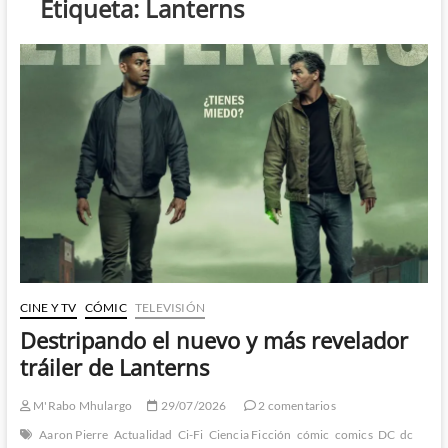
Etiqueta:
Lanterns
CINE Y TV
CÓMIC
TELEVISIÓN
Destripando el nuevo y más revelador
tráiler de Lanterns
M'Rabo Mhulargo
29/07/2026
2 comentarios
Aaron Pierre
Actualidad
Ci-Fi
Ciencia Ficción
cómic
comics
DC
dc