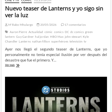
CINE Y TV
CÓMIC
TELEVISIÓN
Nuevo teaser de Lanterns y yo sigo sin
ver la luz
M'Rabo Mhulargo
20/05/2026
17 comentarios
Aaron Pierre
Actualidad
cómic
comics
DC
dc comics
green
lantern
Guy Gardner
hal jordan
HBO Max
john stewart
Kyle
Chandler
Lanterns
nathan fillion
superhéroes
televisión
tv
Ayer nos llegó el segundo teaser de Lanterns, que yo
personalmente no tenía especial ilusión por ver después del
desastre que fue el primero. Y…
Nuevo
Ver más
teaser
de
Lanterns
y
yo
sigo
sin
ver
la
luz