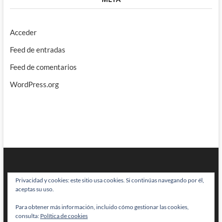
Acceder
Feed de entradas
Feed de comentarios
WordPress.org
Privacidad y cookies: este sitio usa cookies. Si continúas navegando por él,
aceptas su uso.
Para obtener más información, incluido cómo gestionar las cookies,
BRAINSTOMPING
| Diseñado por:
Theme Freesia
|
WordPress
| © Todos
consulta:
Política de cookies
los derechos reservados