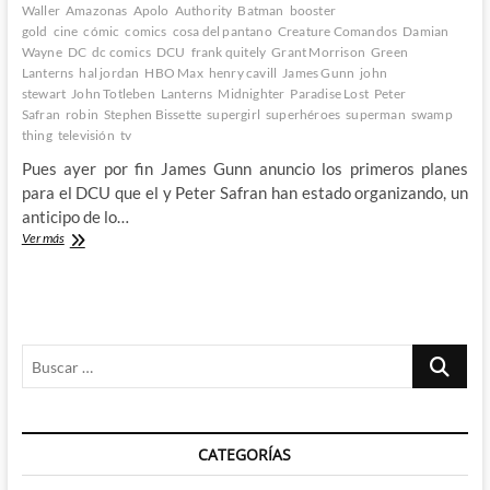
Waller
Amazonas
Apolo
Authority
Batman
booster
gold
cine
cómic
comics
cosa del pantano
Creature Comandos
Damian
Wayne
DC
dc comics
DCU
frank quitely
Grant Morrison
Green
Lanterns
hal jordan
HBO Max
henry cavill
James Gunn
john
stewart
John Totleben
Lanterns
Midnighter
Paradise Lost
Peter
Safran
robin
Stephen Bissette
supergirl
superhéroes
superman
swamp
thing
televisión
tv
Pues ayer por fin James Gunn anuncio los primeros planes
para el DCU que el y Peter Safran han estado organizando, un
anticipo de lo…
Ya
Ver más
tenemos
aquí
el
«nuevo»
DCU
Buscar
de
James
…
Gunn
(y
Peter
CATEGORÍAS
Safran)