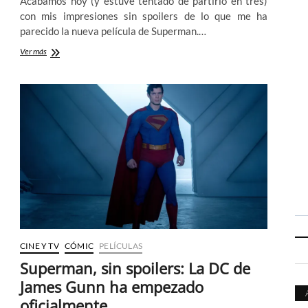
Acabamos hoy (y estuve tentado de partirlo en tres)
con mis impresiones sin spoilers de lo que me ha
parecido la nueva película de Superman.…
2º
Ver más
Parte
–
Qué
falta
nos
hacía
un
Superman
como
el
de
James
Gunn
CINE Y TV
CÓMIC
PELÍCULAS
Superman, sin spoilers: La DC de
James Gunn ha empezado
oficialmente