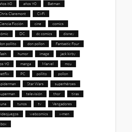
años 80
años 90
Batman
Chris Claremont
Ci-Fi
Ciencia Ficción
cine
comics
cómic
DC
dc comics
disney
don pollito
don pollon
Fantastic Four
flash
humor
image
jack kirby
los 90
manga
Marvel
mcu
netflix
PC
pollito
pollon
spiderman
Star Wars
superhéroes
superman
televisión
thor
tiras
tuna
tunos
tv
Vengadores
videojuegos
webcomics
x-men
xbox