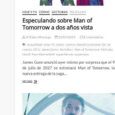
CINE Y TV
CÓMIC
LECTURAS
PELÍCULAS
Especulando sobre Man of
Tomorrow a dos años vista
M'Rabo Mhulargo
05/09/2025
8 comentarios
Actualidad
años 70
cómic
comics
David Corenswet
DC
dc
comics
DCU
James Gunn
lex luthor
Man of Tomorrow
Nicholas
Hoult
Pom Klementieff
superhéroes
superman
James Gunn anunció ayer mismo por sorpresa que el 9
de julio de 2027 se estrenará Man of Tomorrow, la
nueva entrega de la saga…
Especulando
Ver más
sobre
Man
of
Tomorrow
a
dos
años