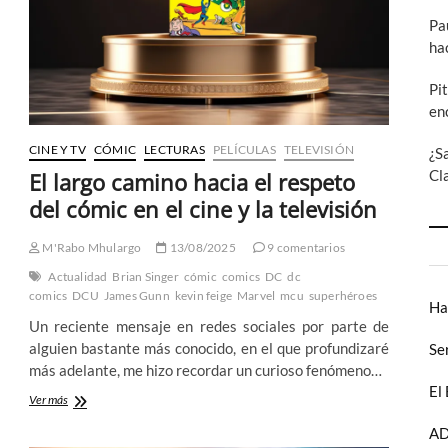
Pa
ha
Pi
en
CINE Y TV
CÓMIC
LECTURAS
PELÍCULAS
TELEVISIÓN
¿S
Cl
El largo camino hacia el respeto
del cómic en el cine y la televisión
M'Rabo Mhulargo
13/08/2025
9 comentarios
Actualidad
Brian Singer
cómic
comics
DC
dc
comics
DCU
James Gunn
kevin feige
Marvel
mcu
superhéroes
Ha
Un reciente mensaje en redes sociales por parte de
alguien bastante más conocido, en el que profundizaré
Se
más adelante, me hizo recordar un curioso fenómeno…
El
El
Ver más
largo
AD
camino