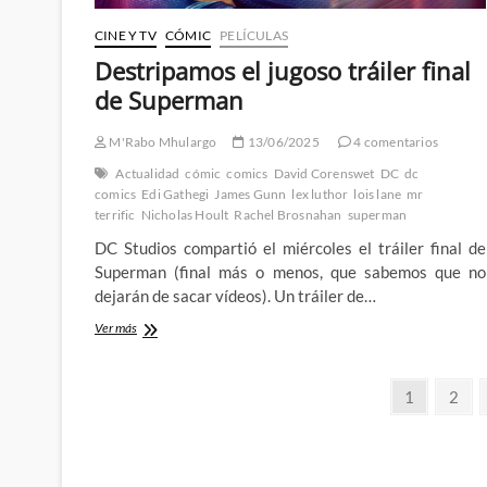
CINE Y TV
CÓMIC
PELÍCULAS
Destripamos el jugoso tráiler final
de Superman
M'Rabo Mhulargo
13/06/2025
4 comentarios
Actualidad
cómic
comics
David Corenswet
DC
dc
comics
Edi Gathegi
James Gunn
lex luthor
lois lane
mr
terrific
Nicholas Hoult
Rachel Brosnahan
superman
DC Studios compartió el miércoles el tráiler final de
Superman (final más o menos, que sabemos que no
dejarán de sacar vídeos). Un tráiler de…
Destripamos
Ver más
el
jugoso
Paginación
tráiler
Página
Pági
1
2
final
de
de
Superman
entradas