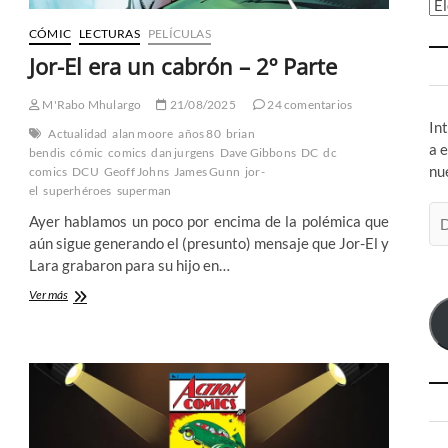
Ar
CÓMIC
LECTURAS
PELÍCULAS
Jor-El era un cabrón – 2º Parte
M'Rabo Mhulargo
21/08/2025
24 comentarios
In
Actualidad
alan moore
años 80
brian
a 
bendis
cómic
comics
dan jurgens
Dave Gibbons
DC
dc
nu
comics
DCU
Geoff Johns
James Gunn
jor-
el
superhéroes
superman
Di
Ayer hablamos un poco por encima de la polémica que
de
aún sigue generando el (presunto) mensaje que Jor-El y
co
Lara grabaron para su hijo en…
el
Jor-
Ver más
El
era
un
cabrón
–
2º
Parte