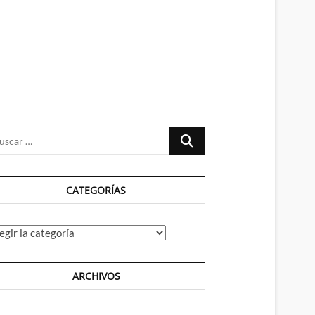
n
ú
Buscar
…
CATEGORÍAS
tegorías
ARCHIVOS