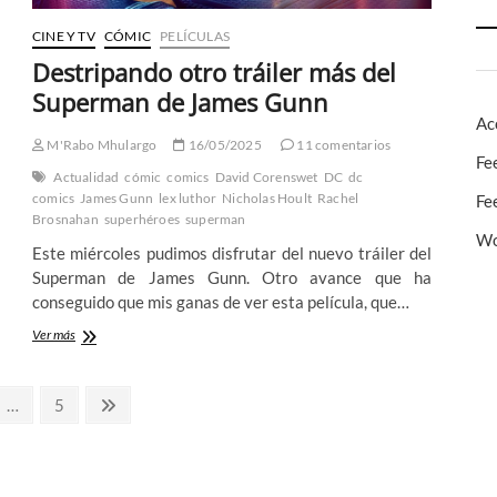
CINE Y TV
CÓMIC
PELÍCULAS
Destripando otro tráiler más del
Superman de James Gunn
Ac
M'Rabo Mhulargo
16/05/2025
11 comentarios
Fe
Actualidad
cómic
comics
David Corenswet
DC
dc
comics
James Gunn
lex luthor
Nicholas Hoult
Rachel
Fe
Brosnahan
superhéroes
superman
Wo
Este miércoles pudimos disfrutar del nuevo tráiler del
Superman de James Gunn. Otro avance que ha
conseguido que mis ganas de ver esta película, que…
Destripando
Ver más
otro
tráiler
más
na
Página
Página
…
5
del
siguiente
Superman
de
James
Gunn