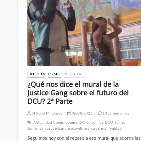
–
1º
Parte
CINE Y TV
CÓMIC
PELÍCULAS
¿Qué nos dice el mural de la
Justice Gang sobre el futuro del
DCU? 2ª Parte
M'Rabo Mhulargo
06/08/2025
13 comentarios
Actualidad
cómic
comics
DC
dc comics
DCU
James
Gunn
jsa
Justice Gang
maxwell lord
superman
wildcat
Seguimos hoy con el repaso a ese mural que adorna las