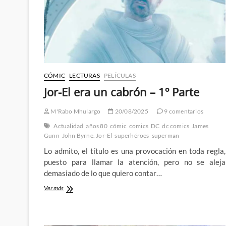
vista
CÓMIC
LECTURAS
PELÍCULAS
Jor-El era un cabrón – 1º Parte
M'Rabo Mhulargo
20/08/2025
9 comentarios
Actualidad
años 80
cómic
comics
DC
dc comics
James
Gunn
John Byrne. Jor-El
superhéroes
superman
Lo admito, el título es una provocación en toda regla,
puesto para llamar la atención, pero no se aleja
demasiado de lo que quiero contar…
Jor-
Ver más
El
era
un
cabrón