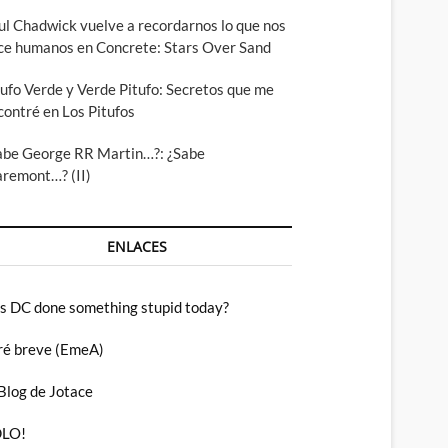
ul Chadwick vuelve a recordarnos lo que nos
ce humanos en Concrete: Stars Over Sand
tufo Verde y Verde Pitufo: Secretos que me
contré en Los Pitufos
abe George RR Martin…?: ¿Sabe
aremont…? (II)
ENLACES
s DC done something stupid today?
ré breve (EmeA)
 Blog de Jotace
LO!