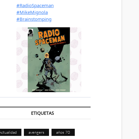
ETIQUETAS
Actualidad
avengers
años 70