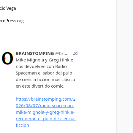
cío Vega
rdPress.org