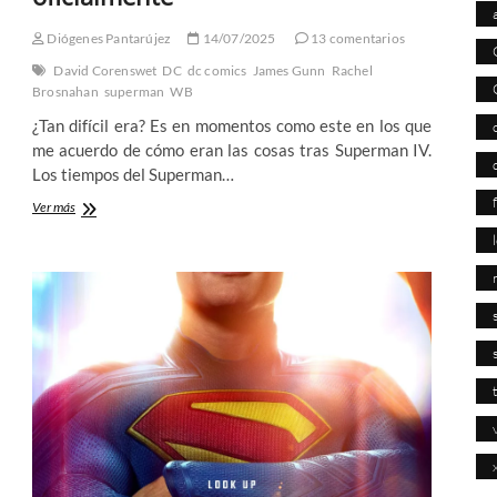
Diógenes Pantarújez
14/07/2025
13 comentarios
David Corenswet
DC
dc comics
James Gunn
Rachel
Brosnahan
superman
WB
¿Tan difícil era? Es en momentos como este en los que
me acuerdo de cómo eran las cosas tras Superman IV.
Los tiempos del Superman…
Superman,
Ver más
sin
spoilers:
La
DC
de
James
Gunn
ha
empezado
oficialmente