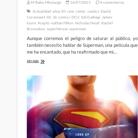
M'Rabo Mhulargo
16/07/2025
4 comentarios
Actualidad
años 30
cine
cómic
comics
David
Corenswet
DC
dc comics
DCU
Edi Gathegi
James
Gunn
Krypto
nathan fillion
Nicholas Hoult
Rachel
Brosnahan
superhéroes
superman
Aunque corremos el peligro de saturar al público, yo
también necesito hablar de Superman, una película que
me ha encantado, que ha reafirmado que mi…
1º
Ver más
Parte
–
Qué
falta
nos
hacía
un
Superman
como
el
de
James
Gunn