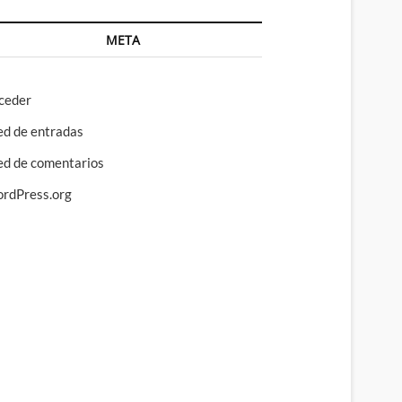
META
ceder
ed de entradas
ed de comentarios
rdPress.org