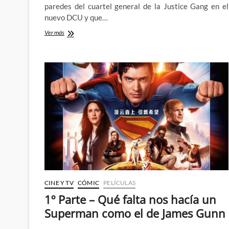
paredes del cuartel general de la Justice Gang en el
nuevo DCU y que…
¿Qué
Ver más
nos
dice
el
mural
de
la
Justice
Gang
sobre
el
futuro
del
DCU?
2ª
Parte
CINE Y TV
CÓMIC
PELÍCULAS
1º Parte – Qué falta nos hacía un
Superman como el de James Gunn