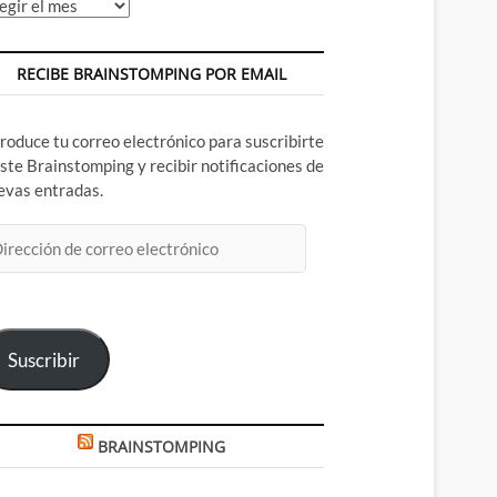
chivos
RECIBE BRAINSTOMPING POR EMAIL
troduce tu correo electrónico para suscribirte
este Brainstomping y recibir notificaciones de
evas entradas.
rección
rreo
ectrónico
Suscribir
BRAINSTOMPING