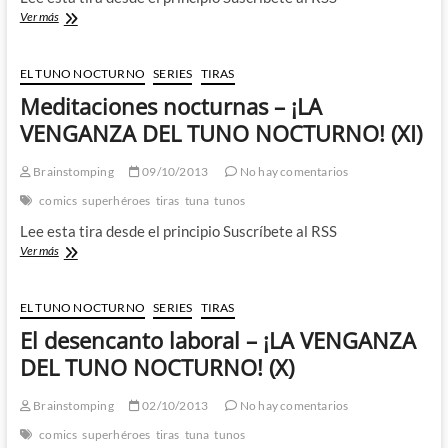
Hospital
Ver más
militar
–
¡LA
EL TUNO NOCTURNO
SERIES
TIRAS
VENGANZA
Meditaciones nocturnas – ¡LA
DEL
TUNO
VENGANZA DEL TUNO NOCTURNO! (XI)
NOCTURNO!
(XII)
Brainstomping
09/10/2013
No hay comentarios
comics
superhéroes
tiras
tuna
tunos
Lee esta tira desde el principio Suscríbete al RSS
Meditaciones
Ver más
nocturnas
–
¡LA
EL TUNO NOCTURNO
SERIES
TIRAS
VENGANZA
El desencanto laboral – ¡LA VENGANZA
DEL
TUNO
DEL TUNO NOCTURNO! (X)
NOCTURNO!
(XI)
Brainstomping
02/10/2013
No hay comentarios
comics
superhéroes
tiras
tuna
tunos