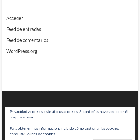
Acceder
Feed de entradas
Feed de comentarios
WordPress.org
Privacidad y cookies: este sitio usa cookies. Si continúas navegando por él,
aceptas su uso.
Para obtener más información, incluido cómo gestionar las cookies,
BRAINSTOMPING
| Diseñado por:
Theme Freesia
|
WordPress
| © Todos
consulta:
Política de cookies
los derechos reservados