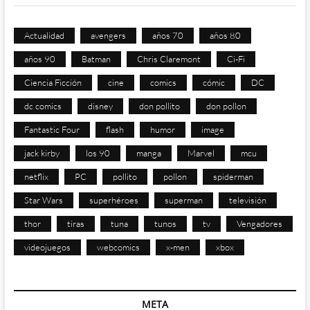
Actualidad
avengers
años 70
años 80
años 90
Batman
Chris Claremont
Ci-Fi
Ciencia Ficción
cine
comics
cómic
DC
dc comics
disney
don pollito
don pollon
Fantastic Four
flash
humor
image
jack kirby
los 90
manga
Marvel
mcu
netflix
PC
pollito
pollon
spiderman
Star Wars
superhéroes
superman
televisión
thor
tiras
tuna
tunos
tv
Vengadores
videojuegos
webcomics
x-men
xbox
META