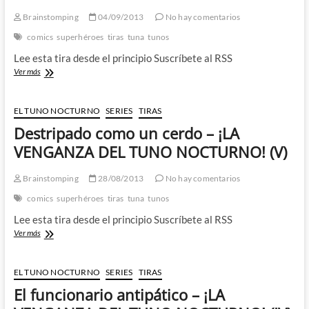
TUNO
Brainstomping
04/09/2013
No hay comentarios
NOCTURNO!
(VII)
comics
superhéroes
tiras
tuna
tunos
Lee esta tira desde el principio Suscríbete al RSS
Un
Ver más
paseo
nocturno
–
EL TUNO NOCTURNO
SERIES
TIRAS
¡LA
Destripado como un cerdo – ¡LA
VENGANZA
DEL
VENGANZA DEL TUNO NOCTURNO! (V)
TUNO
NOCTURNO!
Brainstomping
28/08/2013
No hay comentarios
(VI)
comics
superhéroes
tiras
tuna
tunos
Lee esta tira desde el principio Suscríbete al RSS
Destripado
Ver más
como
un
cerdo
EL TUNO NOCTURNO
SERIES
TIRAS
–
El funcionario antipático – ¡LA
¡LA
VENGANZA