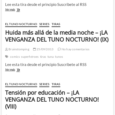
Lee esta tira desde el principio Suscríbete al RSS
El
Ver más
desencanto
laboral
–
EL TUNO NOCTURNO
SERIES
TIRAS
¡LA
Huida más allá de la media noche – ¡LA
VENGANZA
DEL
VENGANZA DEL TUNO NOCTURNO! (IX)
TUNO
NOCTURNO!
Brainstomping
25/09/2013
No hay comentarios
(X)
comics
superhéroes
tiras
tuna
tunos
Lee esta tira desde el principio Suscríbete al RSS
Huida
Ver más
más
allá
de
EL TUNO NOCTURNO
SERIES
TIRAS
la
Tensión por educación – ¡LA
media
noche
VENGANZA DEL TUNO NOCTURNO!
–
(VIII)
¡LA
VENGANZA