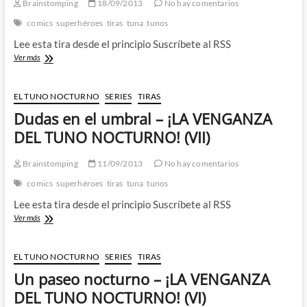
DEL
Brainstomping
18/09/2013
No hay comentarios
TUNO
comics
superhéroes
tiras
tuna
tunos
NOCTURNO!
(IX)
Lee esta tira desde el principio Suscríbete al RSS
Tensión
Ver más
por
educación
–
EL TUNO NOCTURNO
SERIES
TIRAS
¡LA
Dudas en el umbral – ¡LA VENGANZA
VENGANZA
DEL
DEL TUNO NOCTURNO! (VII)
TUNO
NOCTURNO!
Brainstomping
11/09/2013
No hay comentarios
(VIII)
comics
superhéroes
tiras
tuna
tunos
Lee esta tira desde el principio Suscríbete al RSS
Dudas
Ver más
en
el
umbral
EL TUNO NOCTURNO
SERIES
TIRAS
–
Un paseo nocturno – ¡LA VENGANZA
¡LA
VENGANZA
DEL TUNO NOCTURNO! (VI)
DEL