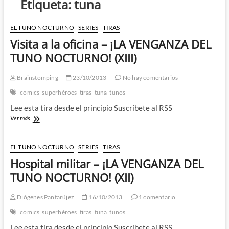
Etiqueta:
tuna
EL TUNO NOCTURNO
SERIES
TIRAS
Visita a la oficina – ¡LA VENGANZA DEL
TUNO NOCTURNO! (XIII)
Brainstomping
23/10/2013
No hay comentarios
comics
superhéroes
tiras
tuna
tunos
Lee esta tira desde el principio Suscríbete al RSS
Visita
Ver más
a
la
oficina
EL TUNO NOCTURNO
SERIES
TIRAS
–
Hospital militar – ¡LA VENGANZA DEL
¡LA
VENGANZA
TUNO NOCTURNO! (XII)
DEL
TUNO
Diógenes Pantarújez
16/10/2013
1 comentario
NOCTURNO!
(XIII)
comics
superhéroes
tiras
tuna
tunos
Lee esta tira desde el principio Suscríbete al RSS