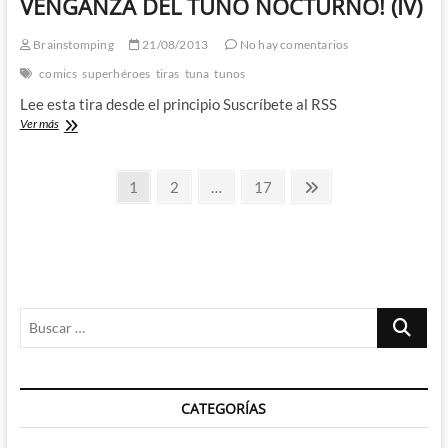
VENGANZA DEL TUNO NOCTURNO! (IV)
DEL
TUNO
Brainstomping
21/08/2013
No hay comentarios
NOCTURNO!
(V)
comics
superhéroes
tiras
tuna
tunos
Lee esta tira desde el principio Suscríbete al RSS
El
Ver más
funcionario
antipático
Paginación
–
Página
Página
Página
Página
1
2
…
17
¡LA
siguiente
de
VENGANZA
DEL
entradas
TUNO
NOCTURNO!
(IV)
Buscar
…
CATEGORÍAS