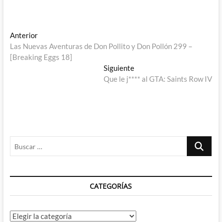
Navegación
Entrada
Anterior
anterior:
Las Nuevas Aventuras de Don Pollito y Don Pollón 299 –
de
[Breaking Eggs 18]
entradas
Entrada
Siguiente
siguiente:
Que le j**** al GTA: Saints Row IV
Buscar
…
CATEGORÍAS
Categorías