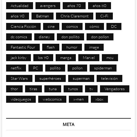
Actualidad
avengers
años 70
años 80
años 90
Batman
Chris Claremont
Ci-Fi
Ciencia Ficción
cine
comics
cómic
DC
dc comics
disney
don pollito
don pollon
Fantastic Four
flash
humor
image
jack kirby
los 90
manga
Marvel
mcu
netflix
PC
pollito
pollon
spiderman
Star Wars
superhéroes
superman
televisión
thor
tiras
tuna
tunos
tv
Vengadores
videojuegos
webcomics
x-men
xbox
META