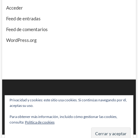
Acceder
Feed de entradas
Feed de comentarios
WordPress.org
Privacidad y cookies: este sitio usa cookies. Si continúas navegando por él,
aceptas su uso.
Para obtener más información, incluido cómo gestionar las cookies,
BRAINSTOMPING
| Diseñado por:
Theme Freesia
|
WordPress
| © Todos
consulta:
Política de cookies
los derechos reservados