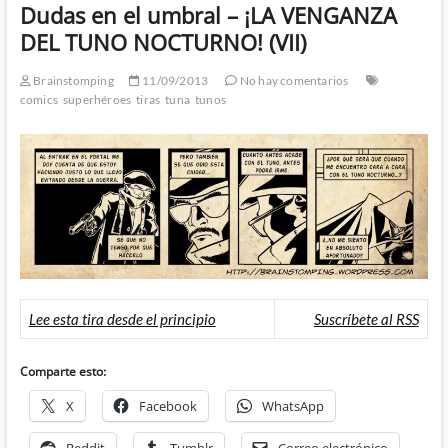
Dudas en el umbral – ¡LA VENGANZA
DEL TUNO NOCTURNO! (VII)
Brainstomping
11/09/2013
No hay comentarios
comics
superhéroes
tiras
tuna
tunos
Lee esta tira desde el principio
Suscríbete al RSS
Comparte esto:
X
Facebook
WhatsApp