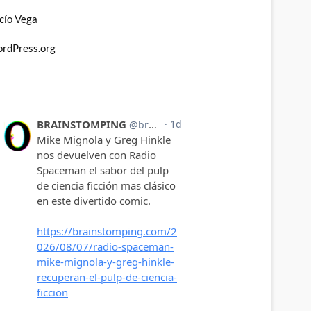
cío Vega
rdPress.org