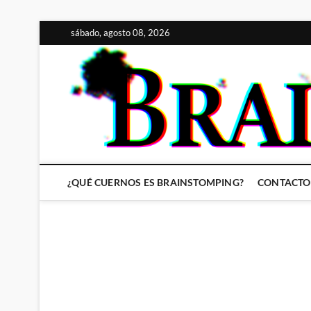
Saltar
sábado, agosto 08, 2026
al
contenido
¿QUÉ CUERNOS ES BRAINSTOMPING?
CONTACTO