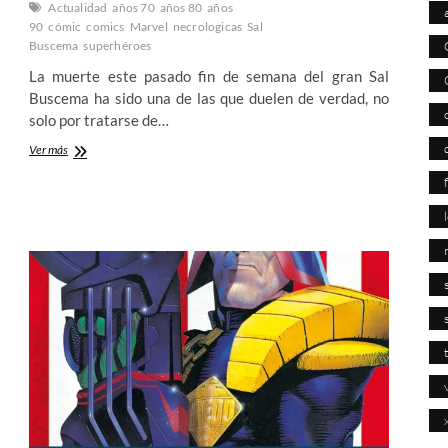
Actualidad
años 70
años 80
años
90
cómic
comics
Marvel
necrologicas
Sal
Buscema
superhéroes
La muerte este pasado fin de semana del gran Sal
Buscema ha sido una de las que duelen de verdad, no
solo por tratarse de…
Adiós
Ver más
a
Sal
Buscema