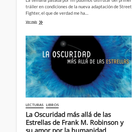
tráiler en condiciones de la nueva adaptación de Street
Fighter, el que de verdad me ha…
Primer
Ver más
tráiler
de
Street
Fighter
–
FIGHT!!
LECTURAS
LIBROS
La Oscuridad más allá de las
Estrellas de Frank M. Robinson y
su amor por la humanidad