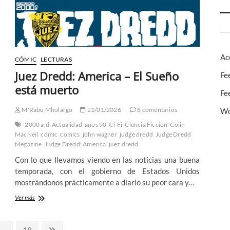
Ac
CÓMIC
LECTURAS
Juez Dredd: America – El Sueño
Fe
está muerto
Fe
M'Rabo Mhulargo
21/01/2026
8 comentarios
Wo
2000 a.d
Actualidad
años 90
Ci-Fi
Ciencia Ficción
Colin
MacNeil
cómic
comics
john wagner
judge dredd
Judge Dredd
Megazine
Judge Dredd: America
juez dredd
Con lo que llevamos viendo en las noticias una buena
temporada, con el gobierno de Estados Unidos
mostrándonos prácticamente a diario su peor cara y…
Juez
Ver más
Dredd:
America
–
a
Página
Página