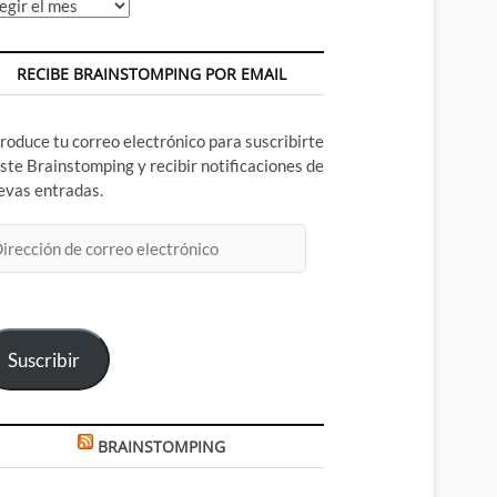
chivos
RECIBE BRAINSTOMPING POR EMAIL
troduce tu correo electrónico para suscribirte
este Brainstomping y recibir notificaciones de
evas entradas.
rección
rreo
ectrónico
Suscribir
BRAINSTOMPING