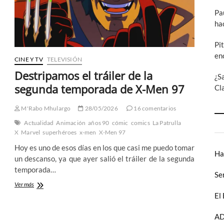
Pa
ha
Pi
en
CINE Y TV
TELEVISIÓN
Destripamos el tráiler de la
¿S
segunda temporada de X-Men 97
Cl
M'Rabo Mhulargo
28/05/2026
16 comentarios
Actualidad
Animación
años 90
cómic
comics
La Patrulla
X
Marvel
superhéroes
x-men
X-Men 97
Hoy es uno de esos días en los que casi me puedo tomar
Ha
un descanso, ya que ayer salió el tráiler de la segunda
temporada…
Se
Destripamos
Ver más
el
El
tráiler
de
AD
la