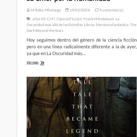
M'Rabo Mhulargo
19/02/2026
3 comentarios
años 90
Ci-Fi
Ciencia Ficción
Frank M Robinson
La
Oscuridad mas allá de las Estrellas
Libros
literatura fantástica
The
Dark Beyond the Stars
Hoy seguimos dentro del género de la ciencia ficción
pero en una línea radicalmente diferente a la de ayer,
ya que en La Oscuridad más…
La
Ver más
Oscuridad
más
allá
de
las
Estrellas
de
Frank
M.
Robinson
y
su
amor