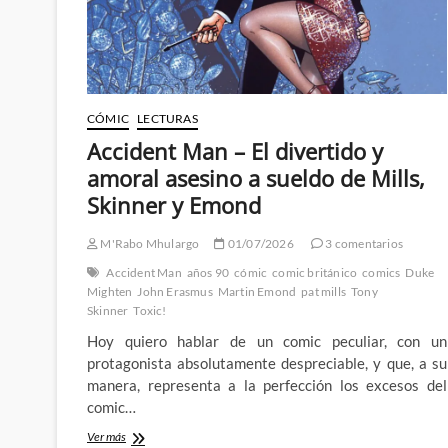
CÓMIC
LECTURAS
Accident Man – El divertido y
amoral asesino a sueldo de Mills,
Skinner y Emond
M'Rabo Mhulargo
01/07/2026
3 comentarios
Accident Man
años 90
cómic
comic británico
comics
Duke
Mighten
John Erasmus
Martin Emond
pat mills
Tony
Skinner
Toxic!
Hoy quiero hablar de un comic peculiar, con un
protagonista absolutamente despreciable, y que, a su
manera, representa a la perfección los excesos del
comic…
Accident
Ver más