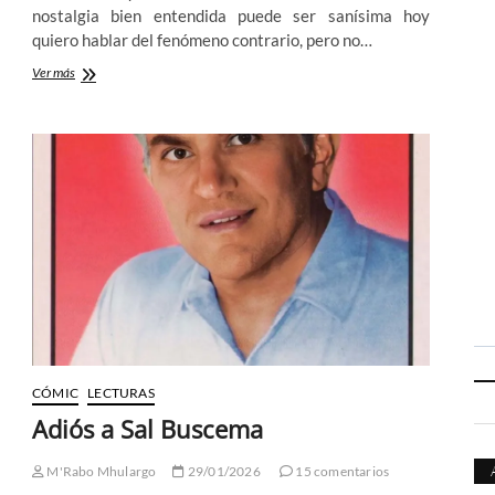
nostalgia bien entendida puede ser sanísima hoy
quiero hablar del fenómeno contrario, pero no…
Marvel
Ver más
y
la
nostalgia
de
la
mala
CÓMIC
LECTURAS
Adiós a Sal Buscema
M'Rabo Mhulargo
29/01/2026
15 comentarios