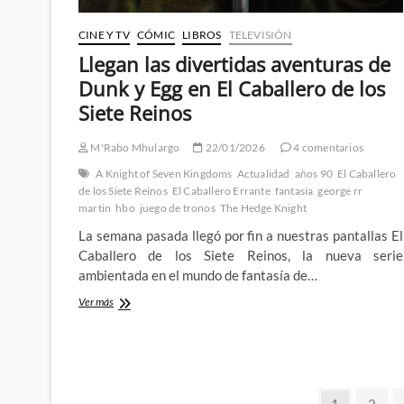
por
la
CINE Y TV
CÓMIC
LIBROS
TELEVISIÓN
humanidad
Llegan las divertidas aventuras de
Dunk y Egg en El Caballero de los
Siete Reinos
M'Rabo Mhulargo
22/01/2026
4 comentarios
A Knight of Seven Kingdoms
Actualidad
años 90
El Caballero
de los Siete Reinos
El Caballero Errante
fantasía
george rr
martin
hbo
juego de tronos
The Hedge Knight
La semana pasada llegó por fin a nuestras pantallas El
Caballero de los Siete Reinos, la nueva serie
ambientada en el mundo de fantasía de…
Llegan
Ver más
las
divertidas
aventuras
de
Dunk
Paginación
y
Página
Págin