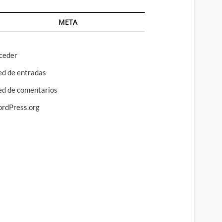
META
ceder
ed de entradas
ed de comentarios
rdPress.org