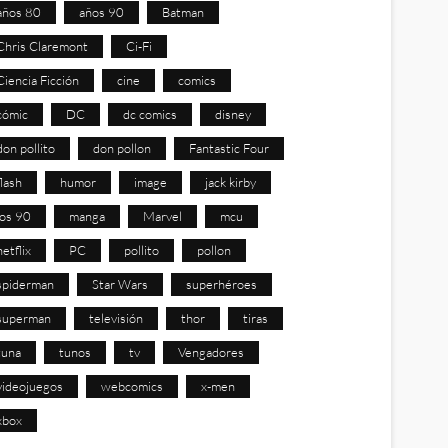
años 80
años 90
Batman
Chris Claremont
Ci-Fi
Ciencia Ficción
cine
comics
cómic
DC
dc comics
disney
don pollito
don pollon
Fantastic Four
flash
humor
image
jack kirby
los 90
manga
Marvel
mcu
netflix
PC
pollito
pollon
spiderman
Star Wars
superhéroes
superman
televisión
thor
tiras
tuna
tunos
tv
Vengadores
videojuegos
webcomics
x-men
xbox