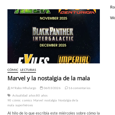
segunda
Ro
temporada
de
X-
Wo
Men
97
CÓMIC
LECTURAS
Marvel y la nostalgia de la mala
M'Rabo Mhulargo
06/03/2026
16 comentarios
Actualidad
años 80
años
90
cómic
comics
Marvel
nostalgia
Nostalgia de la
mala
superhéroes
Al hilo de lo que escribía este miércoles sobre cómo la