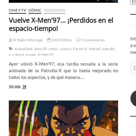
Ar
CINE Y TV
CÓMIC
TELEVISIÓN
Vuelve X-Men’97… ¡Perdidos en el
espacio-tiempo!
In
M'Rabo Mhulargo
02/07/2026
7 comentarios
a 
Actualidad
años 90
cómic
comics
Factor X
Marvel
patrulla
nu
x
x-force
x-men
X-Men 97
Ayer volvió X-Men’97, esa tardía secuela a la serie
Di
animada de la Patrulla-X que la había mejorado en
de
todos los aspectos, y de qué manera.…
co
el
Vuelve
Ver más
X-
Men’97…
¡Perdidos
en
el
espacio-
tiempo!