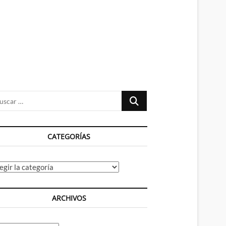
n
ú
Buscar
…
CATEGORÍAS
tegorías
ARCHIVOS