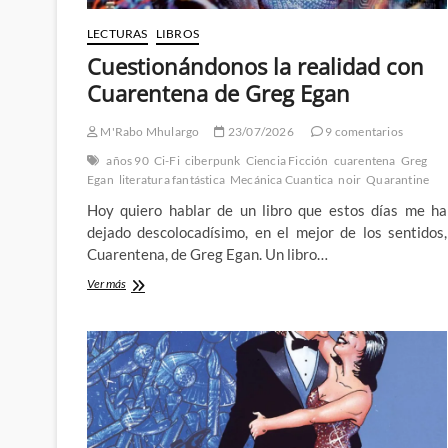
LECTURAS
LIBROS
Cuestionándonos la realidad con
Cuarentena de Greg Egan
M'Rabo Mhulargo
23/07/2026
9 comentarios
años 90
Ci-Fi
ciberpunk
Ciencia Ficción
cuarentena
Greg
Egan
literatura fantástica
Mecánica Cuantica
noir
Quarantine
Hoy quiero hablar de un libro que estos días me ha
dejado descolocadísimo, en el mejor de los sentidos,
Cuarentena, de Greg Egan. Un libro…
Cuestionándonos
Ver más
la
realidad
con
Cuarentena
de
Greg
Egan