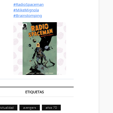
ETIQUETAS
Actualidad
avengers
años 70