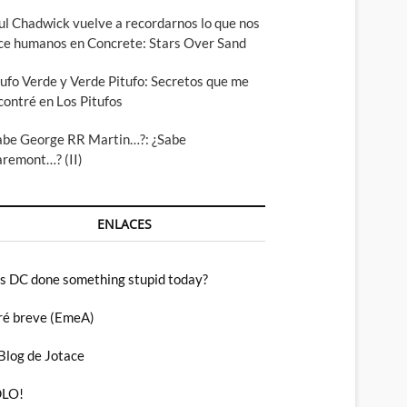
ul Chadwick vuelve a recordarnos lo que nos
ce humanos en Concrete: Stars Over Sand
tufo Verde y Verde Pitufo: Secretos que me
contré en Los Pitufos
abe George RR Martin…?: ¿Sabe
aremont…? (II)
ENLACES
s DC done something stupid today?
ré breve (EmeA)
 Blog de Jotace
LO!