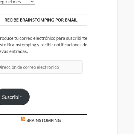
chivos
RECIBE BRAINSTOMPING POR EMAIL
troduce tu correo electrónico para suscribirte
este Brainstomping y recibir notificaciones de
evas entradas.
rección
rreo
ectrónico
Suscribir
BRAINSTOMPING