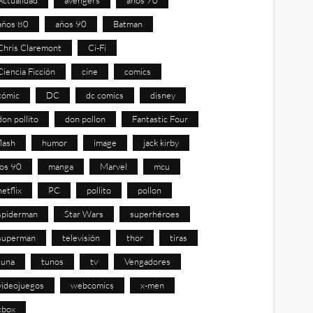
años 80
años 90
Batman
Chris Claremont
Ci-Fi
Ciencia Ficción
cine
comics
cómic
DC
dc comics
disney
don pollito
don pollon
Fantastic Four
flash
humor
image
jack kirby
los 90
manga
Marvel
mcu
netflix
PC
pollito
pollon
spiderman
Star Wars
superhéroes
superman
televisión
thor
tiras
tuna
tunos
tv
Vengadores
videojuegos
webcomics
x-men
xbox