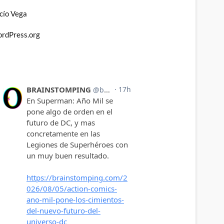
cío Vega
rdPress.org