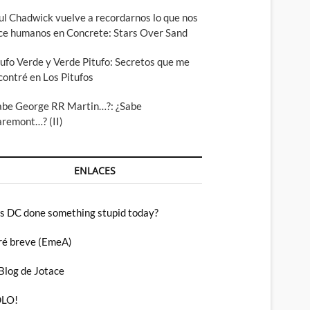
ul Chadwick vuelve a recordarnos lo que nos
ce humanos en Concrete: Stars Over Sand
tufo Verde y Verde Pitufo: Secretos que me
contré en Los Pitufos
abe George RR Martin…?: ¿Sabe
aremont…? (II)
ENLACES
s DC done something stupid today?
ré breve (EmeA)
 Blog de Jotace
LO!