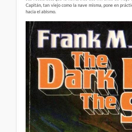
Capitán, tan viejo como la nave misma, pone en prácti
hacia el abismo.