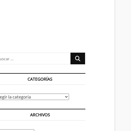
n
ú
Buscar
…
CATEGORÍAS
tegorías
ARCHIVOS