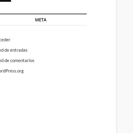
META
ceder
ed de entradas
ed de comentarios
rdPress.org