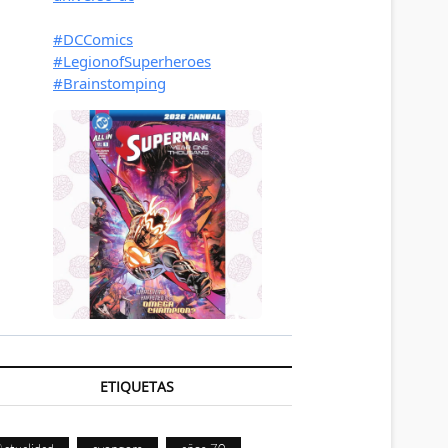
ETIQUETAS
Actualidad
avengers
años 70