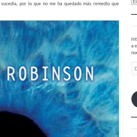
Ar
 sucedía, por lo que no me ha quedado más remedio que
In
a 
nu
Di
de
co
el