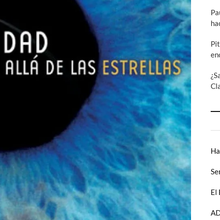
Pa
ha
Pi
en
¿S
Cl
Ha
Se
El
AD