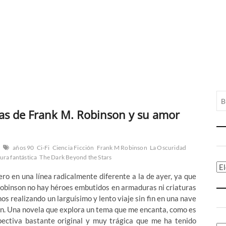
llas de Frank M. Robinson y su amor
años 90
Ci-Fi
Ciencia Ficción
Frank M Robinson
La Oscuridad
tura fantástica
The Dark Beyond the Stars
Ca
ero en una línea radicalmente diferente a la de ayer, ya que
 Robinson no hay héroes embutidos en armaduras ni criaturas
os realizando un larguísimo y lento viaje sin fin en una nave
ón. Una novela que explora un tema que me encanta, como es
pectiva bastante original y muy trágica que me ha tenido