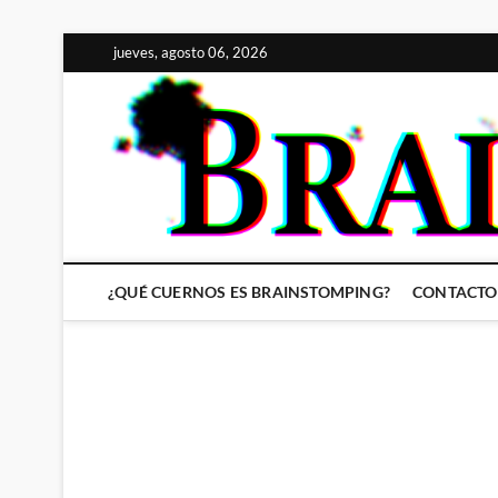
Saltar
jueves, agosto 06, 2026
al
contenido
¿QUÉ CUERNOS ES BRAINSTOMPING?
CONTACTO