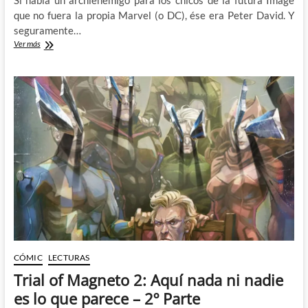
Si había un archienemigo para los chicos de la futura Image
que no fuera la propia Marvel (o DC), ése era Peter David. Y
seguramente…
Peter
Ver más
David,
los
cajeros
y
la
Sirenita:
Wizard,
The
Guide
to
Comics
#5
(II)
CÓMIC
LECTURAS
Trial of Magneto 2: Aquí nada ni nadie
es lo que parece – 2º Parte