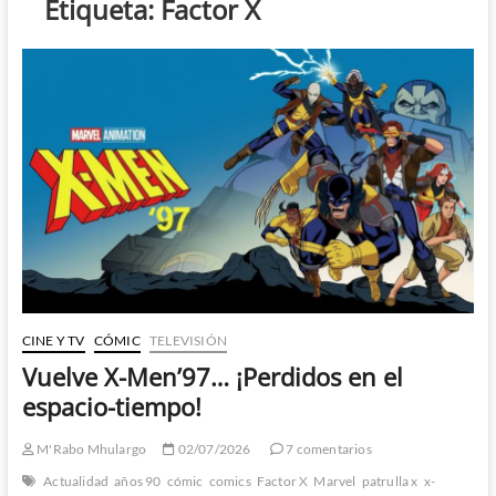
Etiqueta:
Factor X
CINE Y TV
CÓMIC
TELEVISIÓN
Vuelve X-Men’97… ¡Perdidos en el
espacio-tiempo!
M'Rabo Mhulargo
02/07/2026
7 comentarios
Actualidad
años 90
cómic
comics
Factor X
Marvel
patrulla x
x-