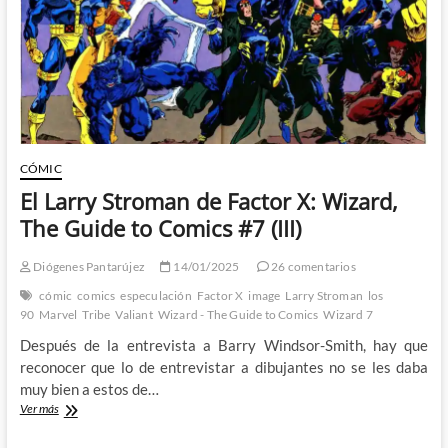
Factor-
X
a
terapia
CÓMIC
El Larry Stroman de Factor X: Wizard,
The Guide to Comics #7 (III)
Diógenes Pantarújez
14/01/2025
26 comentarios
cómic
comics
especulación
Factor X
image
Larry Stroman
los
90
Marvel
Tribe
Valiant
Wizard - The Guide to Comics
Wizard 7
Después de la entrevista a Barry Windsor-Smith, hay que
reconocer que lo de entrevistar a dibujantes no se les daba
muy bien a estos de…
El
Ver más
Larry
Stroman