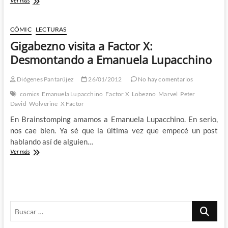
Ver más
Patrulla
X
en
CÓMIC
LECTURAS
Australia
Gigabezno visita a Factor X:
(I):
El
Desmontando a Emanuela Lupacchino
espinoso
asunto
Diógenes Pantarújez
26/01/2012
No hay comentarios
Factor
X
comics
Emanuela Lupacchino
Factor X
Lobezno
Marvel
Peter
David
Wolverine
X Factor
En Brainstomping amamos a Emanuela Lupacchino. En serio,
nos cae bien. Ya sé que la última vez que empecé un post
hablando así de alguien…
Gigabezno
Ver más
visita
a
Factor
X:
Desmontando
Buscar
a
Emanuela
…
Lupacchino