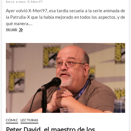
force
x-men
X-Men 97
Ayer volvió X-Men’97, esa tardía secuela a la serie animada de
la Patrulla-X que la había mejorado en todos los aspectos, y de
qué manera.…
Vuelve
Ver más
X-
Men’97…
¡Perdidos
en
el
espacio-
tiempo!
CÓMIC
LECTURAS
Peter David, el maestro de los