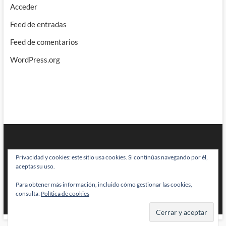
Acceder
Feed de entradas
Feed de comentarios
WordPress.org
Privacidad y cookies: este sitio usa cookies. Si continúas navegando por él,
aceptas su uso.
Para obtener más información, incluido cómo gestionar las cookies,
BRAINSTOMPING
| Diseñado por:
Theme Freesia
|
WordPress
| © Todos
consulta:
Política de cookies
los derechos reservados