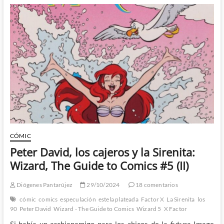
de
Factor
X:
Wizard,
The
Guide
to
Comics
#7
(III)
CÓMIC
Peter David, los cajeros y la Sirenita:
Wizard, The Guide to Comics #5 (II)
Diógenes Pantarújez
29/10/2024
18 comentarios
cómic
comics
especulación
estela plateada
Factor X
La Sirenita
los
90
Peter David
Wizard - The Guide to Comics
Wizard 5
X Factor