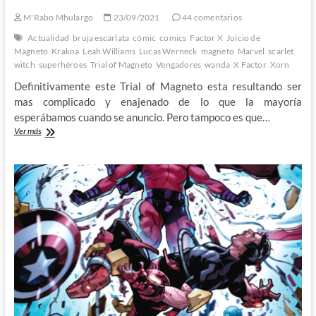
M'Rabo Mhulargo
23/09/2021
44 comentarios
Actualidad
bruja escarlata
cómic
comics
Factor X
Juicio de
Magneto
Krakoa
Leah Williams
Lucas Werneck
magneto
Marvel
scarlet
witch
superhéroes
Trial of Magneto
Vengadores
wanda
X Factor
Xorn
Definitivamente este Trial of Magneto esta resultando ser
mas complicado y enajenado de lo que la mayoría
esperábamos cuando se anuncio. Pero tampoco es que…
Trial
Ver más
of
Magneto
2:
Aquí
nada
ni
nadie
es
lo
que
parece
–
2º
Parte