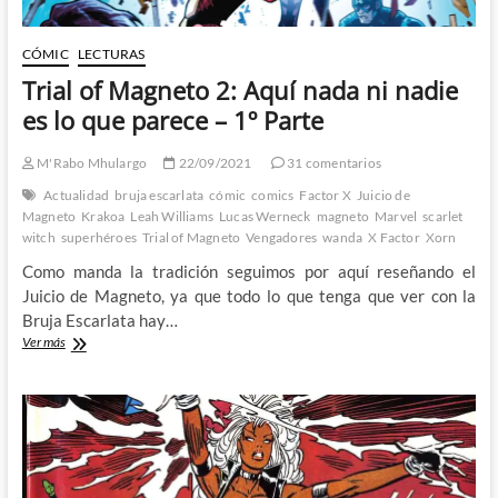
CÓMIC
LECTURAS
Trial of Magneto 2: Aquí nada ni nadie
es lo que parece – 1º Parte
M'Rabo Mhulargo
22/09/2021
31 comentarios
Actualidad
bruja escarlata
cómic
comics
Factor X
Juicio de
Magneto
Krakoa
Leah Williams
Lucas Werneck
magneto
Marvel
scarlet
witch
superhéroes
Trial of Magneto
Vengadores
wanda
X Factor
Xorn
Como manda la tradición seguimos por aquí reseñando el
Juicio de Magneto, ya que todo lo que tenga que ver con la
Bruja Escarlata hay…
Trial
Ver más
of
Magneto
2:
Aquí
nada
ni
nadie