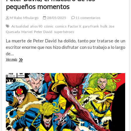
pequeños momentos
M'Rabo Mhulargo
28/05/2025
11 comentarios
Actualidad
años 90
cómic
comics
Factor X
gary frank
hulk
Joe
Quesada
Marvel
Peter David
superhéroes
La muerte de Peter David ha dolido, tanto por tratarse de un
escritor enorme que nos hizo disfrutar con su trabajo a lo largo
de…
Peter
Ver más
David,
el
maestro
de
los
pequeños
momentos