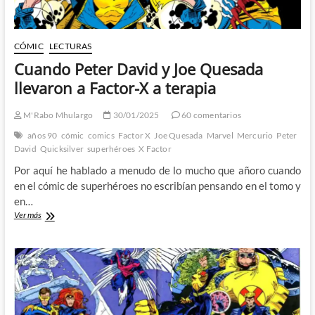
CÓMIC
LECTURAS
Cuando Peter David y Joe Quesada
llevaron a Factor-X a terapia
M'Rabo Mhulargo
30/01/2025
60 comentarios
años 90
cómic
comics
Factor X
Joe Quesada
Marvel
Mercurio
Peter
David
Quicksilver
superhéroes
X Factor
Por aquí he hablado a menudo de lo mucho que añoro cuando
en el cómic de superhéroes no escribían pensando en el tomo y
en…
Cuando
Ver más
Peter
David
y
Joe
Quesada
llevaron
a