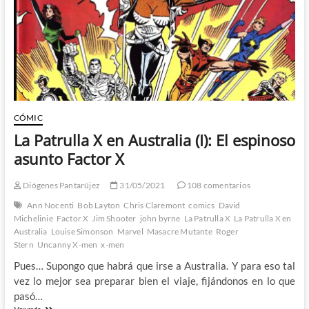
es
lo
que
parece
–
1º
Parte
CÓMIC
La Patrulla X en Australia (I): El espinoso
asunto Factor X
Diógenes Pantarújez
31/05/2021
108 comentarios
Ann Nocenti
Bob Layton
Chris Claremont
comics
David
Michelinie
Factor X
Jim Shooter
john byrne
La Patrulla X
La Patrulla X en
Australia
Louise Simonson
Marvel
Masacre Mutante
Roger
Stern
Uncanny X-men
x-men
Pues… Supongo que habrá que irse a Australia. Y para eso tal
vez lo mejor sea preparar bien el viaje, fijándonos en lo que
pasó…
La