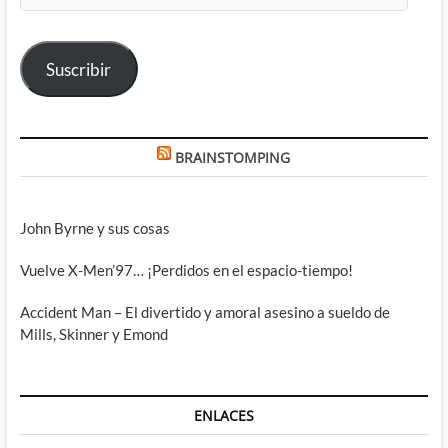
correo
electrónico
Suscribir
BRAINSTOMPING
John Byrne y sus cosas
Vuelve X-Men’97… ¡Perdidos en el espacio-tiempo!
Accident Man – El divertido y amoral asesino a sueldo de
Mills, Skinner y Emond
ENLACES