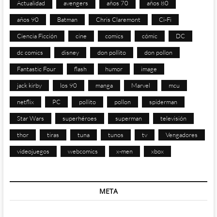
Actualidad
avengers
años 70
años 80
años 90
Batman
Chris Claremont
Ci-Fi
Ciencia Ficción
cine
comics
cómic
DC
dc comics
disney
don pollito
don pollon
Fantastic Four
flash
humor
image
jack kirby
los 90
manga
Marvel
mcu
netflix
PC
pollito
pollon
spiderman
Star Wars
superhéroes
superman
televisión
thor
tiras
tuna
tunos
tv
Vengadores
videojuegos
webcomics
x-men
xbox
META