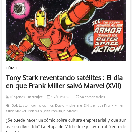
dimensión
desconocida:
El
día
en
que
Frank
Miller
salvó
Marvel
(XXV)
CÓMIC
Tony Stark reventando satélites : El día
en que Frank Miller salvó Marvel (XVII)
Diógenes Pantarújez
17/10/2023
64 comentarios
Bob Layton
cómic
comics
David Michelinie
El día en que Frank Miller
salvó Marvel
iron man
john romita jr
Marvel
¿Se puede hacer un cómic sobre cultura empresarial y que aun
así sea divertido? La etapa de Michelinie y Layton al frente de