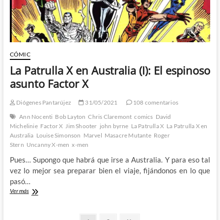
CÓMIC
La Patrulla X en Australia (I): El espinoso
asunto Factor X
Diógenes Pantarújez
31/05/2021
108 comentarios
Ann Nocenti
Bob Layton
Chris Claremont
comics
David
Michelinie
Factor X
Jim Shooter
john byrne
La Patrulla X
La Patrulla X en
Australia
Louise Simonson
Marvel
Masacre Mutante
Roger
Stern
Uncanny X-men
x-men
Pues… Supongo que habrá que irse a Australia. Y para eso tal
vez lo mejor sea preparar bien el viaje, fijándonos en lo que
pasó…
La
Ver más
Patrulla
X
en