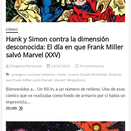
CÓMIC
Hank y Simon contra la dimensión
desconocida: El día en que Frank Miller
salvó Marvel (XXV)
Diógenes Pantarújez
13/12/2023
74 comentarios
avengers
carmine infantino
cómic
comics
David Michelinie
El día en
que Frank Miller salvó Marvel
Marvel
Vengadores
Bienvenidos a… Un fill-in, a un número de relleno. Uno de esos
cómics que se realizaba como fondo de armario por si había un
imprevisto,…
Hank
Ver más
y
Simon
contra
la