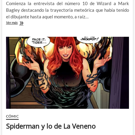
Comienza la entrevista del número 10 de Wizard a Mark
Bagley destacando la trayectoria meteórica que había tenido
el dibujante hasta aquel momento, a raíz…
Mark
Ver más
Bagley
deja
New
Warriors:
Wizard,
The
Guide
to
Comics
#10
(VI)
CÓMIC
Spiderman y lo de La Veneno