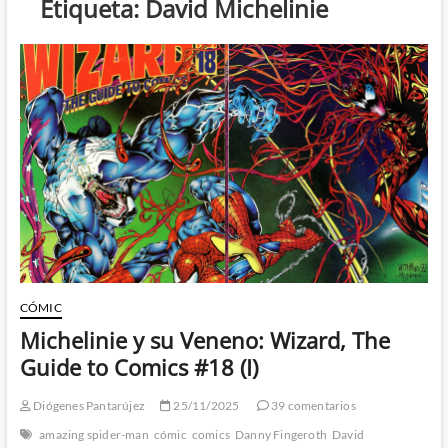
Etiqueta:
David Michelinie
CÓMIC
Michelinie y su Veneno: Wizard, The
Guide to Comics #18 (I)
Diógenes Pantarújez
25/11/2025
39 comentarios
amazing spider-man
cómic
comics
Danny Fingeroth
David