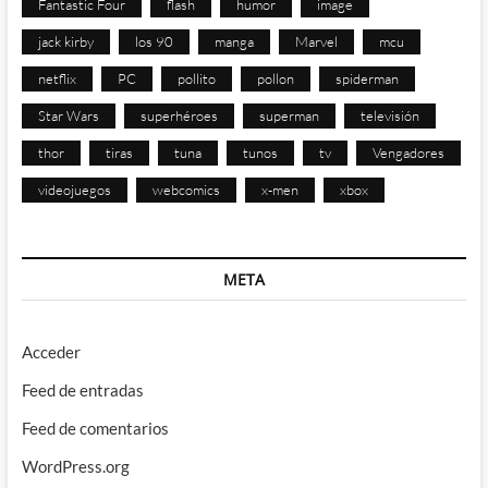
Fantastic Four
flash
humor
image
jack kirby
los 90
manga
Marvel
mcu
netflix
PC
pollito
pollon
spiderman
Star Wars
superhéroes
superman
televisión
thor
tiras
tuna
tunos
tv
Vengadores
videojuegos
webcomics
x-men
xbox
META
Acceder
Feed de entradas
Feed de comentarios
WordPress.org