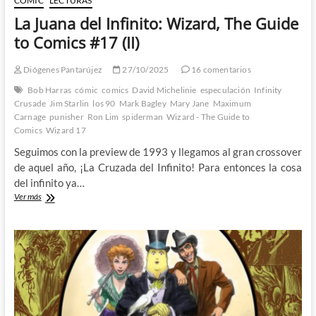
CÓMIC
LECTURAS
La Juana del Infinito: Wizard, The Guide
to Comics #17 (II)
Diógenes Pantarújez
27/10/2025
16 comentarios
Bob Harras
cómic
comics
David Michelinie
especulación
Infinity
Crusade
Jim Starlin
los 90
Mark Bagley
Mary Jane
Maximum
Carnage
punisher
Ron Lim
spiderman
Wizard - The Guide to
Comics
Wizard 17
Seguimos con la preview de 1993 y llegamos al gran crossover
de aquel año, ¡La Cruzada del Infinito! Para entonces la cosa
del infinito ya…
La
Ver más
Juana
del
Infinito:
Wizard,
The
Guide
to
Comics
#17