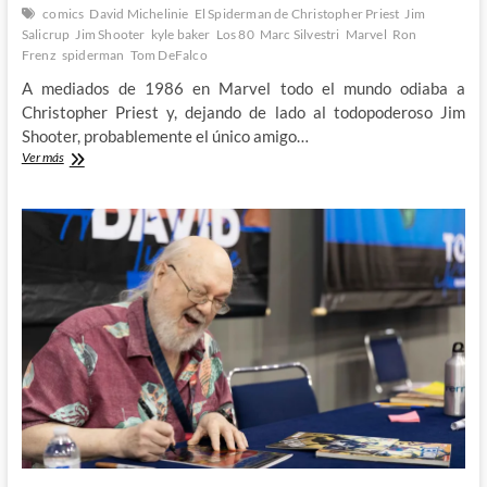
comics
David Michelinie
El Spiderman de Christopher Priest
Jim
Salicrup
Jim Shooter
kyle baker
Los 80
Marc Silvestri
Marvel
Ron
Frenz
spiderman
Tom DeFalco
A mediados de 1986 en Marvel todo el mundo odiaba a
Christopher Priest y, dejando de lado al todopoderoso Jim
Shooter, probablemente el único amigo…
Echar
Ver más
a
Tom
DeFalco:
El
Spiderman
de
Christopher
Priest
(II)