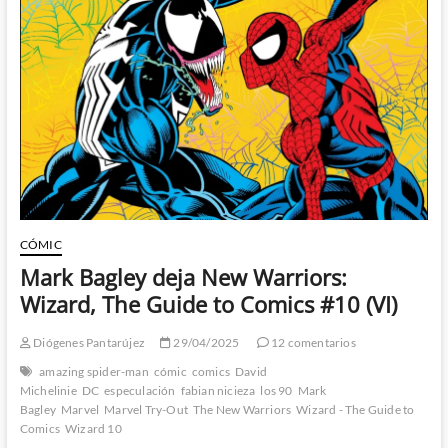
Bozz
de
David
Michelinie,
Bret
Blevins
CÓMIC
Mark Bagley deja New Warriors:
Wizard, The Guide to Comics #10 (VI)
Diógenes Pantarújez
29/04/2025
12 comentarios
amazing spider-man
cómic
comics
David
Michelinie
DC
especulación
fabian nicieza
los 90
Mark
Bagley
Marvel
Marvel Try-Out
The New Warriors
Wizard - The Guide to
Comics
Wizard 10