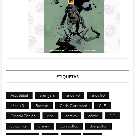
ETIQUETAS
Actualidad
avengers
años 70
años 80
años 90
Batman
Chris Claremont
Ci-Fi
Ciencia Ficción
cine
comics
cómic
DC
dc comics
disney
don pollito
don pollon