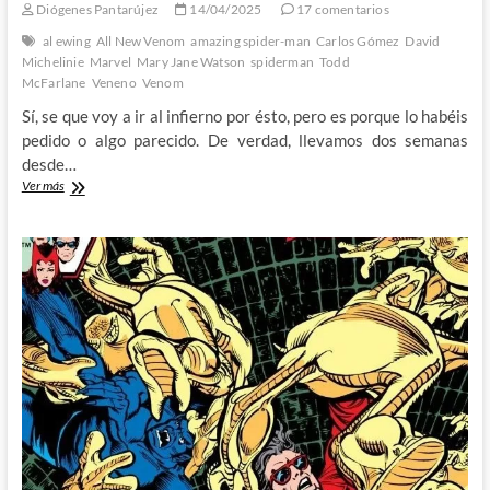
Diógenes Pantarújez
14/04/2025
17 comentarios
al ewing
All New Venom
amazing spider-man
Carlos Gómez
David
Michelinie
Marvel
Mary Jane Watson
spiderman
Todd
McFarlane
Veneno
Venom
Sí, se que voy a ir al infierno por ésto, pero es porque lo habéis
pedido o algo parecido. De verdad, llevamos dos semanas
desde…
Spiderman
Ver más
y
lo
de
La
Veneno