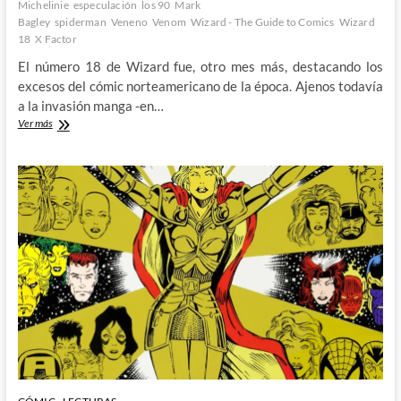
Michelinie
especulación
los 90
Mark
Bagley
spiderman
Veneno
Venom
Wizard - The Guide to Comics
Wizard
18
X Factor
El número 18 de Wizard fue, otro mes más, destacando los
excesos del cómic norteamericano de la época. Ajenos todavía
a la invasión manga -en…
Michelinie
Ver más
y
su
Veneno:
Wizard,
The
Guide
to
Comics
#18
(I)