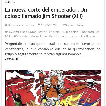
CÓMIC
La nueva corte del emperador: Un
coloso llamado Jim Shooter (XIII)
Diógenes Pantarújez
16/05/2022
94 comentarios
avengers
Bob Layton
David Michelinie
DC Implosion
Jim Shooter
los
70
Los 80
Los Vengadores
Roger Stern
Un coloso llamado Jim Shooter
Pregúntale a cualquiera cuál es su etapa favorita de
Vengadores, la que considera que es la quintaesencia del
grupo, y seguramente se repitan algunos nombres.…
La
Ver más
nueva
corte
del
emperador:
Un
coloso
llamado
Jim
Shooter
(XIII)