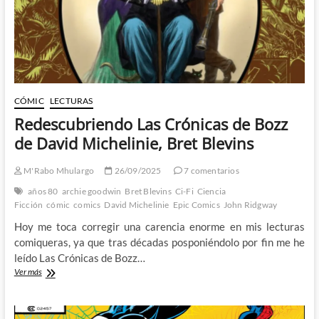
(II)
CÓMIC
LECTURAS
Redescubriendo Las Crónicas de Bozz
de David Michelinie, Bret Blevins
M'Rabo Mhulargo
26/09/2025
7 comentarios
años 80
archie goodwin
Bret Blevins
Ci-Fi
Ciencia
Ficción
cómic
comics
David Michelinie
Epic Comics
John Ridgway
Hoy me toca corregir una carencia enorme en mis lecturas
comiqueras, ya que tras décadas posponiéndolo por fin me he
leído Las Crónicas de Bozz…
Redescubriendo
Ver más
Las
Crónicas
de