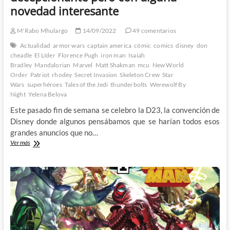
novedad interesante
M'Rabo Mhulargo
14/09/2022
49 comentarios
Actualidad
armor wars
captain america
cómic
comics
disney
don
cheadle
El Líder
Florence Pugh
iron man
Isaiah
Bradley
Mandalorian
Marvel
Matt Shakman
mcu
New World
Order
Patriot
rhodey
Secret Invasion
Skeleton Crew
Star
Wars
superhéroes
Tales of the Jedi
thunderbolts
Werewolf By
Night
Yelena Belova
Este pasado fin de semana se celebro la D23, la convención de
Disney donde algunos pensábamos que se harían todos esos
grandes anuncios que no…
Disney
Ver más
D23
–
Una
convención
un
tanto
decepcionante
pero
con