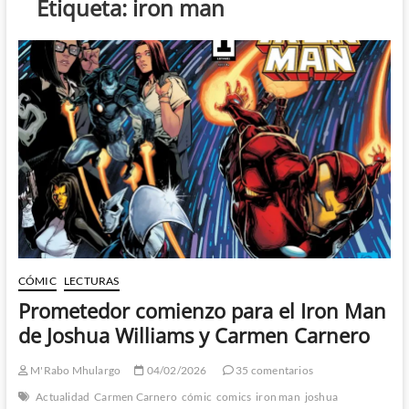
Etiqueta:
iron man
CÓMIC
LECTURAS
Prometedor comienzo para el Iron Man
de Joshua Williams y Carmen Carnero
M'Rabo Mhulargo
04/02/2026
35 comentarios
Actualidad
Carmen Carnero
cómic
comics
iron man
joshua