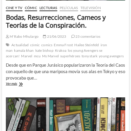
CINE Y TV
CÓMIC
LECTURAS
PELÍCULAS
TELEVISIÓN
Bodas, Resurrecciones, Cameos y
Teorías de la Conspiración.
M'Rabo Mhulargo
21/06/2023
23 comentarios
Actualidad
cómic
comics
Emma Frost
Hailee Steinfeld
iron
man
kamala khan
kate bishop
Krakoa
los young Avengers se
acercan!
Marvel
mcu
Ms Marvel
superhéroes
tony stark
young avengers
Desde que en Parque Jurásico popularizaron la Teoría del Caos
con aquello de que una mariposa movía sus alas en Tokyo y eso
provocaba que…
Bodas,
Ver más
Resurrecciones,
Cameos
y
Teorías
de
la
Conspiración.