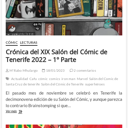
CÓMIC
LECTURAS
Crónica del XIX Salón del Cómic de
Tenerife 2022 – 1º Parte
M'Rabo Mhulargo
18/01/2023
2 comentarios
Actualidad
Cafu
cómic
comics
iron man
Marvel
Salón del Comic de
Santa Cruz de tenerife
Salón del Cómic de Tenerife
superhéroes
El pasado mes de noviembre se celebró en Tenerife la
decimonovena edición de su Salón del Cómic, y aunque parezca
lo contrario Brainstomping si que…
Crónica
Ver más
del
XIX
Salón