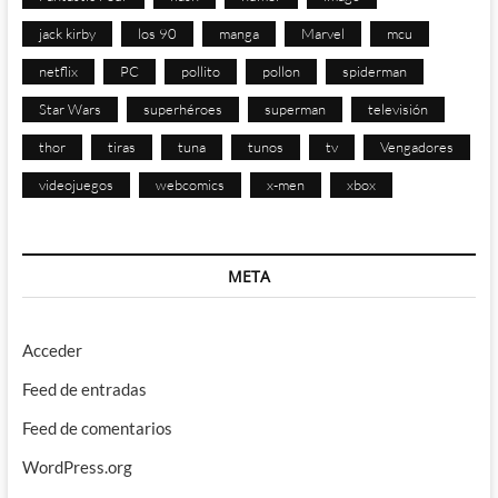
jack kirby
los 90
manga
Marvel
mcu
netflix
PC
pollito
pollon
spiderman
Star Wars
superhéroes
superman
televisión
thor
tiras
tuna
tunos
tv
Vengadores
videojuegos
webcomics
x-men
xbox
META
Acceder
Feed de entradas
Feed de comentarios
WordPress.org