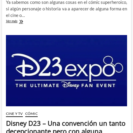
Ya sabemos como son algunas cosas en el cómic superheroico,
si algún personaje o historia va a aparecer de alguna forma en
el cine o…
La
Ver más
nueva
Secret
Invasion
Ryan
North
y
Francesco
Mobilo
¿Continuidad?
¿Eso
que
es?
CINE Y TV
CÓMIC
Disney D23 – Una convención un tanto
decepcionante pero con alguna