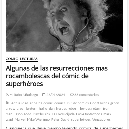
Con
DE
San
Diego?
CÓMIC
LECTURAS
Algunas de las resurrecciones mas
rocambolescas del cómic de
superhéroes
M'Rabo Mhulargo
26/01/2024
33 comentarios
Actualidad
años 90
cómic
comics
DC
dc comics
Geoff Johns
green
arrow
green lantern
hal jordan
heroes reborn
heroes return
iron
man
Jason Todd
kurt busiek
La Encrucijada
Los 4 fantásticos
mark
waid
Marvel
Mike Wieringo
Peter David
superhéroes
Vengadores
Cualquiera que lleve tiempo leyendo cómics de superhéroes