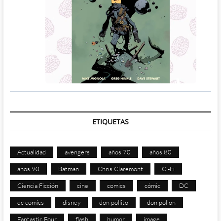
ETIQUETAS
Actualidad
avengers
años 70
años 80
años 90
Batman
Chris Claremont
Ci-Fi
Ciencia Ficción
cine
comics
cómic
DC
dc comics
disney
don pollito
don pollon
Fantastic Four
flash
humor
image