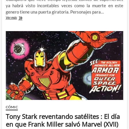
ya habrá visto incontables veces como la muerte en este
genero tiene una puerta giratoria. Personajes para…
Algunas
Ver más
de
las
resurrecciones
mas
rocambolescas
del
cómic
de
superhéroes
CÓMIC
Tony Stark reventando satélites : El día
en que Frank Miller salvó Marvel (XVII)