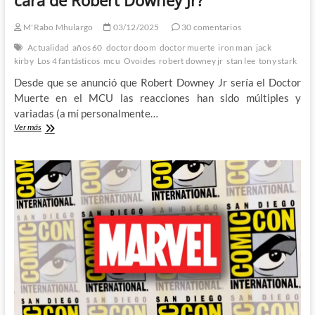
M'Rabo Mhulargo
03/12/2025
30 comentarios
Actualidad
años 60
doctor doom
doctor muerte
iron man
jack
kirby
Los 4 fantásticos
mcu
Ovoides
robert downey jr
stan lee
tony stark
Desde que se anunció que Robert Downey Jr sería el Doctor
Muerte en el MCU las reacciones han sido múltiples y
variadas (a mí personalmente…
¿Por
Ver más
qué
el
Doctor
Muerte
tendrá
la
cara
de
Robert
Downey
Jr?