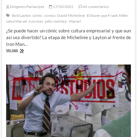
Diógenes Pantarújez
17/10/2023
64 comentarios
Bob Layton
cómic
comics
David Michelinie
El día en que Frank Miller
salvó Marvel
iron man
john romita jr
Marvel
¿Se puede hacer un cómic sobre cultura empresarial y que aun
así sea divertido? La etapa de Michelinie y Layton al frente de
Iron Man…
Tony
Ver más
Stark
reventando
satélites
:
El
día
en
que
Frank
Miller
salvó
Marvel
(XVII)