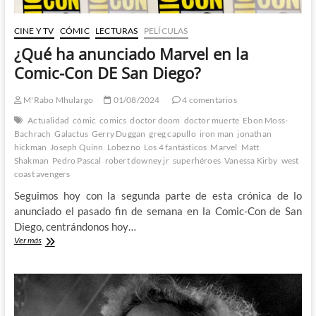
CINE Y TV
CÓMIC
LECTURAS
PELÍCULAS
¿Qué ha anunciado Marvel en la
Comic-Con DE San Diego?
M'Rabo Mhulargo
01/08/2024
4 comentarios
Actualidad
cómic
comics
doctor doom
doctor muerte
Ebon Moss-
Bachrach
Galactus
Gerry Duggan
greg capullo
iron man
jonathan
hickman
Joseph Quinn
Lobezno
Los 4 fantásticos
Marvel
Matt
Shakman
Pedro Pascal
robert downey jr
superhéroes
Vanessa Kirby
west
coast avengers
Seguimos hoy con la segunda parte de esta crónica de lo
anunciado el pasado fin de semana en la Comic-Con de San
Diego, centrándonos hoy…
¿Qué
Ver más
ha
anunciado
Marvel
en
la
Comic-