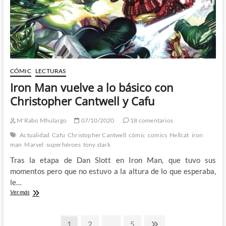
alguna
novedad
interesante
CÓMIC
LECTURAS
Iron Man vuelve a lo básico con
Christopher Cantwell y Cafu
M'Rabo Mhulargo
07/10/2020
18 comentarios
Actualidad
Cafu
Christopher Cantwell
cómic
comics
Hellcat
iron
man
Marvel
superhéroes
tony stark
Tras la etapa de Dan Slott en Iron Man, que tuvo sus
momentos pero que no estuvo a la altura de lo que esperaba,
le…
Iron
Ver más
Man
vuelve
Paginación
a
Página
Página
Página
Página
1
2
…
5