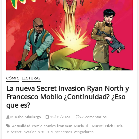
del
Cómic
de
Tenerife
2022
–
1º
Parte
CÓMIC
LECTURAS
La nueva Secret Invasion Ryan North y
Francesco Mobilo ¿Continuidad? ¿Eso
que es?
M'Rabo Mhulargo
12/01/2023
66 comentarios
Actualidad
cómic
comics
iron man
Maria Hill
Marvel
Nick Furia
Jr
Secret Invasion
skrulls
superhéroes
Vengadores