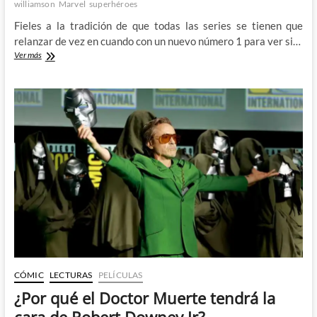
williamson
Marvel
superhéroes
Fieles a la tradición de que todas las series se tienen que
relanzar de vez en cuando con un nuevo número 1 para ver si…
Prometedor
Ver más
comienzo
para
el
Iron
Man
de
Joshua
Williams
y
Carmen
Carnero
CÓMIC
LECTURAS
PELÍCULAS
¿Por qué el Doctor Muerte tendrá la
cara de Robert Downey Jr?