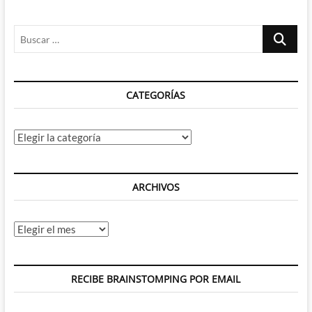
la
vieja
Buscar
continuidad
–
…
Que
esta
vez
CATEGORÍAS
de
verdad
parece
la
Categorías
buena…
ARCHIVOS
Archivos
RECIBE BRAINSTOMPING POR EMAIL