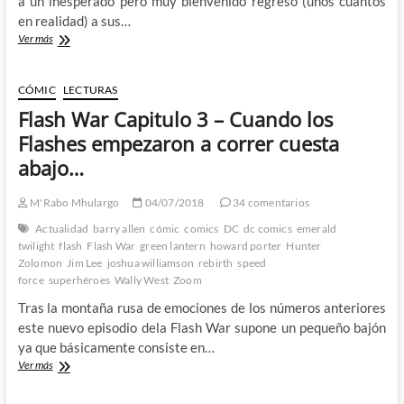
a un inesperado pero muy bienvenido regreso (unos cuantos
en realidad) a sus…
Flash
Ver más
760
–
La
CÓMIC
LECTURAS
Speed
Flash War Capitulo 3 – Cuando los
Force
es
Flashes empezaron a correr cuesta
como
abajo…
una
caja
de
M'Rabo Mhulargo
04/07/2018
34 comentarios
bombones,
Actualidad
barry allen
cómic
comics
DC
dc comics
emerald
nunca
twilight
flash
Flash War
green lantern
howard porter
Hunter
sabes
Zolomon
Jim Lee
joshua williamson
rebirth
speed
lo
force
superhéroes
Wally West
Zoom
que
te
Tras la montaña rusa de emociones de los números anteriores
va
este nuevo episodio dela Flash War supone un pequeño bajón
a
ya que básicamente consiste en…
tocar
Flash
Ver más
War
Capitulo