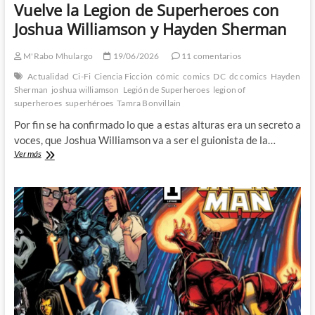
Vuelve la Legion de Superheroes con
Joshua Williamson y Hayden Sherman
M'Rabo Mhulargo
19/06/2026
11 comentarios
Actualidad
Ci-Fi
Ciencia Ficción
cómic
comics
DC
dc comics
Hayden
Sherman
joshua williamson
Legión de Superheroes
legion of
superheroes
superhéroes
Tamra Bonvillain
Por fin se ha confirmado lo que a estas alturas era un secreto a
voces, que Joshua Williamson va a ser el guionista de la…
Vuelve
Ver más
la
Legion
de
Superheroes
con
Joshua
Williamson
y
Hayden
Sherman