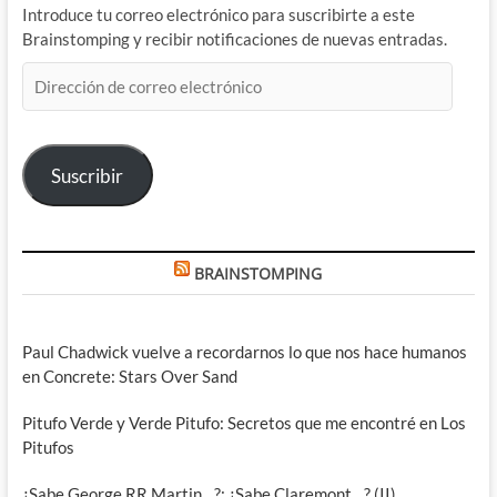
Introduce tu correo electrónico para suscribirte a este
Brainstomping y recibir notificaciones de nuevas entradas.
Dirección
de
correo
electrónico
Suscribir
BRAINSTOMPING
Paul Chadwick vuelve a recordarnos lo que nos hace humanos
en Concrete: Stars Over Sand
Pitufo Verde y Verde Pitufo: Secretos que me encontré en Los
Pitufos
¿Sabe George RR Martin…?: ¿Sabe Claremont…? (II)