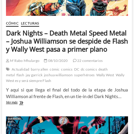
CÓMIC
LECTURAS
Dark Nights – Death Metal Speed Metal
– Joshua Williamson se despide de Flash
y Wally West pasa a primer plano
M'Rabo Mhulargo
08/10/2020
22 comentarios
Actualidad
barry allen
cómic
comics
DC
dc comics
death
metal
flash
jay garrick
joshua williamson
superhéroes
Wally West
Wally
West es y será siempre Flash
Y aquí si que llega el final del todo de la etapa de Joshua
Williamson al frente de Flash, en un tie-in del Dark Nights…
Dark
Ver más
Nights
–
Death
Metal
Speed