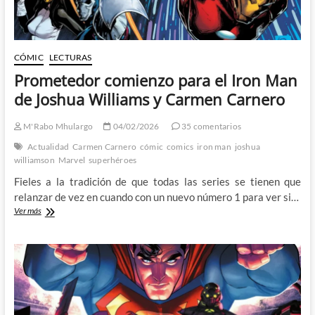
CÓMIC
LECTURAS
Prometedor comienzo para el Iron Man
de Joshua Williams y Carmen Carnero
M'Rabo Mhulargo
04/02/2026
35 comentarios
Actualidad
Carmen Carnero
cómic
comics
iron man
joshua
williamson
Marvel
superhéroes
Fieles a la tradición de que todas las series se tienen que
relanzar de vez en cuando con un nuevo número 1 para ver si…
Prometedor
Ver más
comienzo
para
el
Iron
Man
de
Joshua
Williams