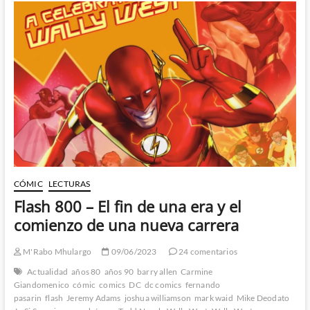
una
serie
increíblemente
buena
CÓMIC
LECTURAS
Flash 800 – El fin de una era y el
comienzo de una nueva carrera
M'Rabo Mhulargo
09/06/2023
24 comentarios
Actualidad
años 80
años 90
barry allen
Carmine
Giandomenico
cómic
comics
DC
dc comics
fernando
pasarin
flash
Jeremy Adams
joshua williamson
mark waid
Mike Deodato