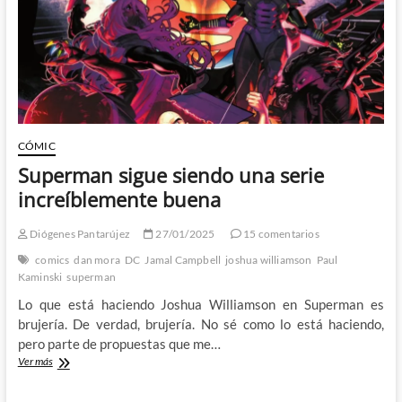
y
Carmen
Carnero
CÓMIC
Superman sigue siendo una serie
increíblemente buena
Diógenes Pantarújez
27/01/2025
15 comentarios
comics
dan mora
DC
Jamal Campbell
joshua williamson
Paul
Kaminski
superman
Lo que está haciendo Joshua Williamson en Superman es
brujería. De verdad, brujería. No sé como lo está haciendo,
pero parte de propuestas que me…
Superman
Ver más
sigue
siendo