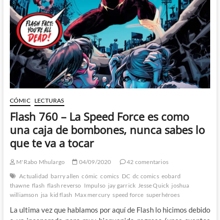
Metal
–
Joshua
Williamson
se
despide
de
Flash
y
Wally
West
pasa
CÓMIC
LECTURAS
a
Flash 760 – La Speed Force es como
primer
plano
una caja de bombones, nunca sabes lo
que te va a tocar
M'Rabo Mhulargo
04/09/2020
42 comentarios
Actualidad
barry allen
cómic
comics
DC
dc comics
eobard
thawne
flash
flash reverso
Impulso
jay garrick
Jesse Quick
joshua
williamson
jsa
kid flash
Max mercury
speed force
superhéroes
La ultima vez que hablamos por aquí de Flash lo hicimos debido