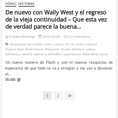
3
CÓMIC
LECTURAS
–
De nuevo con Wally West y el regreso
Cuando
los
de la vieja continuidad – Que esta vez
Flashes
de verdad parece la buena…
empezaron
a
correr
M'Rabo Mhulargo
10/05/2018
23 comentarios
cuesta
Actualidad
barry allen
cómic
comics
DC
dc comics
eobard
abajo…
thawne
flash
flash reverso
flashpoint
Hunter Zolomon
joshua
williamson
New52
rebirth
scott kollins
superhéroes
Wally West
Zoom
Un nuevo numero de Flash y con el nuevos resquicios de
esperanza de que todo se va a arreglar y me van a devolver
al…
De
Ver más
nuevo
con
Paginación
Wally
Página
Página
Página
1
2
West
siguiente
de
y
el
entradas
regreso
de