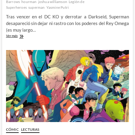
Barrows
hourman
joshua williamson
Legión de
Superheroes
superman
Yasmine Putri
Tras vencer en el DC KO y derrotar a Darkseid, Superman
desapareció sin dejar ni rastro con los poderes del Rey Omega
(es muy largo…
Superman:
Ver más
Año
Mil
pone
los
cimientos
del
nuevo
futuro
del
Universo
DC
CÓMIC
LECTURAS