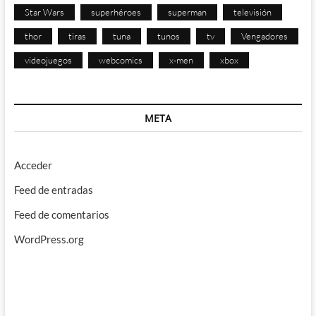
Star Wars
superhéroes
superman
televisión
thor
tiras
tuna
tunos
tv
Vengadores
videojuegos
webcomics
x-men
xbox
META
Acceder
Feed de entradas
Feed de comentarios
WordPress.org