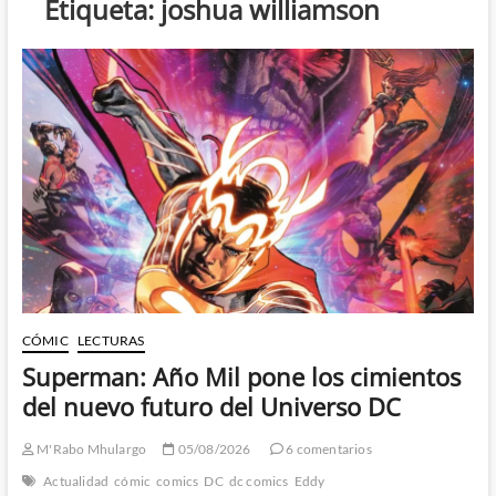
Etiqueta:
joshua williamson
CÓMIC
LECTURAS
Superman: Año Mil pone los cimientos
del nuevo futuro del Universo DC
M'Rabo Mhulargo
05/08/2026
6 comentarios
Actualidad
cómic
comics
DC
dc comics
Eddy