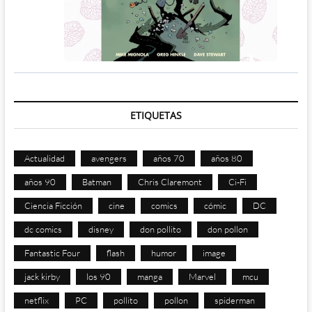
ETIQUETAS
Actualidad
avengers
años 70
años 80
años 90
Batman
Chris Claremont
Ci-Fi
Ciencia Ficción
cine
comics
cómic
DC
dc comics
disney
don pollito
don pollon
Fantastic Four
flash
humor
image
jack kirby
los 90
manga
Marvel
mcu
netflix
PC
pollito
pollon
spiderman