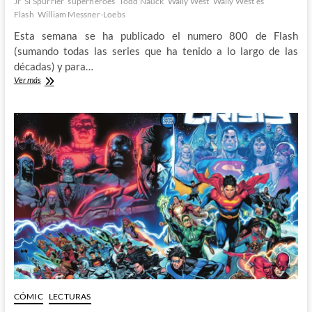
Jr
Si Spurrier
superhéroes
Todd Nauck
Wally West
Wally West es
Flash
William Messner-Loebs
Esta semana se ha publicado el numero 800 de Flash
(sumando todas las series que ha tenido a lo largo de las
décadas) y para…
Flash
Ver más
800
–
El
fin
de
una
era
y
el
comienzo
de
una
nueva
carrera
CÓMIC
LECTURAS