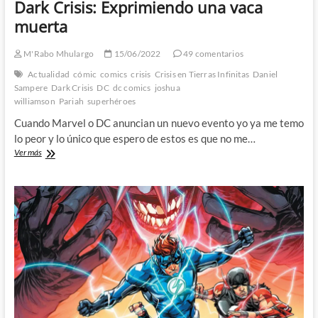
Dark Crisis: Exprimiendo una vaca
muerta
M'Rabo Mhulargo
15/06/2022
49 comentarios
Actualidad
cómic
comics
crisis
Crisis en Tierras Infinitas
Daniel
Sampere
Dark Crisis
DC
dc comics
joshua
williamson
Pariah
superhéroes
Cuando Marvel o DC anuncian un nuevo evento yo ya me temo
lo peor y lo único que espero de estos es que no me…
Dark
Ver más
Crisis:
Exprimiendo
una
vaca
muerta