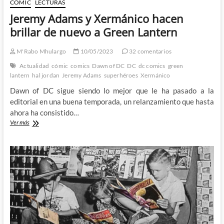
CÓMIC
LECTURAS
Jeremy Adams y Xermánico hacen
brillar de nuevo a Green Lantern
M'Rabo Mhulargo
10/05/2023
32 comentarios
Actualidad
cómic
comics
Dawn of DC
DC
dc comics
green
lantern
hal jordan
Jeremy Adams
superhéroes
Xermánico
Dawn of DC sigue siendo lo mejor que le ha pasado a la
editorial en una buena temporada, un relanzamiento que hasta
ahora ha consistido…
Jeremy
Ver más
Adams
y
Xermánico
hacen
brillar
de
nuevo
a
Green
Lantern