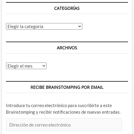
devuelven
CATEGORÍAS
por
fin
al
autentico
Categorías
Flash,
Wally
West
ARCHIVOS
Archivos
RECIBE BRAINSTOMPING POR EMAIL
Introduce tu correo electrónico para suscribirte a este
Brainstomping y recibir notificaciones de nuevas entradas.
Dirección
de