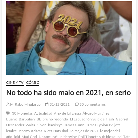
para
comenzar
el
año
CINE Y TV
CÓMIC
No todo ha sido malo en 2021, en serio
M'Rabo Mhulargo
31/12/2021
30 comentarios
30 Monedas
Actualidad
Alex de la Iglesia
Álvaro Martínez
Bueno
Barbalien
BL
bruno redondo
El Escuadrón Suicida
flash
Gabriel
Hernández Walta
Given
hawkeye
James Gunn
James Tynion IV
jeff
lemire
Jeremy Adams
Kieta Hatsukoi
Lo mejor de 2021
lo mejor del
año
loki
Mad God
Nakamura!!
nightwing
Phil Tippett
suicide squad
Tate