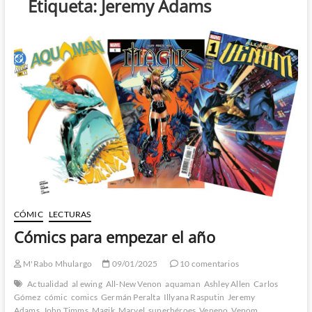
Etiqueta:
Jeremy Adams
CÓMIC
LECTURAS
Cómics para empezar el año
M'Rabo Mhulargo
09/01/2025
10 comentarios
Actualidad
al ewing
All-New Venon
aquaman
Ashley Allen
Carlos
Gómez
cómic
comics
Germán Peralta
Illyana Rasputin
Jeremy
Adams
John Timms
Magik
Marvel
superhéroes
Veneno
Venom