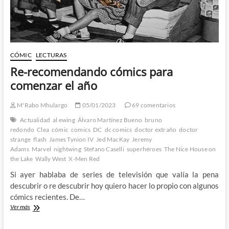
CÓMIC
LECTURAS
Re-recomendando cómics para
comenzar el año
M'Rabo Mhulargo
05/01/2023
69 comentarios
Actualidad
al ewing
Álvaro Martínez Bueno
bruno
redondo
Clea
cómic
comics
DC
dc comics
doctor extraño
doctor
strange
flash
James Tynion IV
Jed MacKay
Jeremy
Adams
Marvel
nightwing
Stefano Caselli
superhéroes
The Nice House on
the Lake
Wally West
X-Men Red
Si ayer hablaba de series de televisión que valía la pena
descubrir o re descubrir hoy quiero hacer lo propio con algunos
cómics recientes. De…
Re-
Ver más
recomendando
cómics