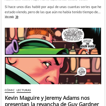
Si hace unos días hablé por aquí de unas cuantas series que he
estado viendo, pero de las que aún no había tenido tiempo de…
Cómics
Ver más
para
empezar
el
año
CÓMIC
LECTURAS
Kevin Maguire y Jeremy Adams nos
presentan la revancha de Guy Gardner