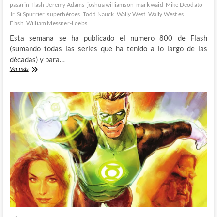
pasarin
flash
Jeremy Adams
joshua williamson
mark waid
Mike Deodato
Jr
Si Spurrier
superhéroes
Todd Nauck
Wally West
Wally West es
Flash
William Messner-Loebs
Esta semana se ha publicado el numero 800 de Flash
(sumando todas las series que ha tenido a lo largo de las
décadas) y para…
Flash
Ver más
800
–
El
fin
de
una
era
y
el
comienzo
de
una
nueva
carrera