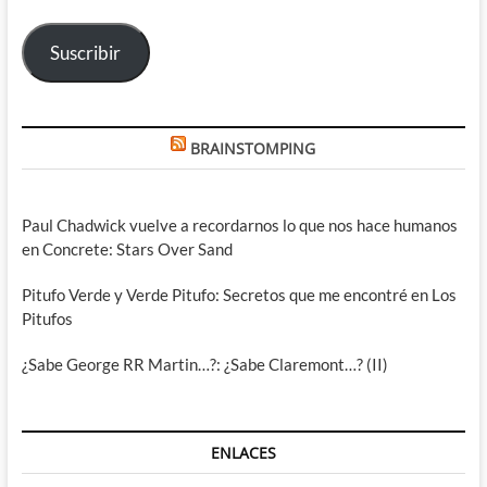
correo
electrónico
Suscribir
BRAINSTOMPING
Paul Chadwick vuelve a recordarnos lo que nos hace humanos
en Concrete: Stars Over Sand
Pitufo Verde y Verde Pitufo: Secretos que me encontré en Los
Pitufos
¿Sabe George RR Martin…?: ¿Sabe Claremont…? (II)
ENLACES