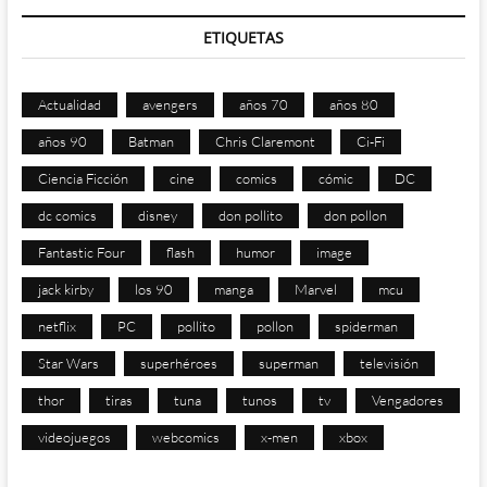
ETIQUETAS
Actualidad
avengers
años 70
años 80
años 90
Batman
Chris Claremont
Ci-Fi
Ciencia Ficción
cine
comics
cómic
DC
dc comics
disney
don pollito
don pollon
Fantastic Four
flash
humor
image
jack kirby
los 90
manga
Marvel
mcu
netflix
PC
pollito
pollon
spiderman
Star Wars
superhéroes
superman
televisión
thor
tiras
tuna
tunos
tv
Vengadores
videojuegos
webcomics
x-men
xbox