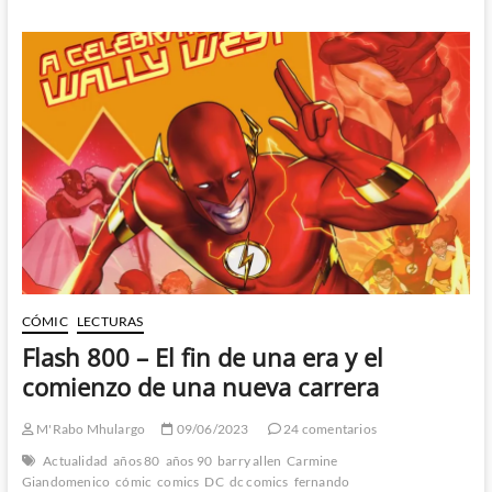
Green
Lantern
–
Sacando
lo
mejor
posible
de
un
evento
olvidable
CÓMIC
LECTURAS
Flash 800 – El fin de una era y el
comienzo de una nueva carrera
M'Rabo Mhulargo
09/06/2023
24 comentarios
Actualidad
años 80
años 90
barry allen
Carmine
Giandomenico
cómic
comics
DC
dc comics
fernando