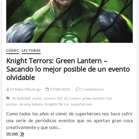
y
la
nueva
miembro
de
la
familia
Flash
CÓMIC
LECTURAS
Knight Terrors: Green Lantern –
Sacando lo mejor posible de un evento
olvidable
M'Rabo Mhulargo
17/08/2023
7 comentarios
Actualidad
cómic
comics
DC
dc comics
green lantern
hal
jordan
Jeremy Adams
Knights Terror
superhéroes
Como todos los años el cómic de superhéroes nos hace sufrir
una serie de periódicos eventos que no aportan gran cosa
creativamente y que solo…
Knight
Ver más
Terrors: