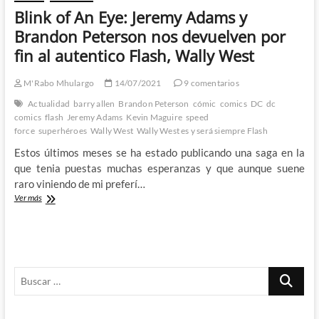
Blink of An Eye: Jeremy Adams y
Brandon Peterson nos devuelven por
fin al autentico Flash, Wally West
M'Rabo Mhulargo
14/07/2021
9 comentarios
Actualidad
barry allen
Brandon Peterson
cómic
comics
DC
dc
comics
flash
Jeremy Adams
Kevin Maguire
speed
force
superhéroes
Wally West
Wally West es y será siempre Flash
Estos últimos meses se ha estado publicando una saga en la
que tenia puestas muchas esperanzas y que aunque suene
raro viniendo de mi preferí…
Blink
Ver más
of
An
Eye:
Jeremy
Adams
Buscar
y
Brandon
…
Peterson
nos