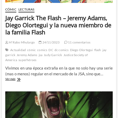
CÓMIC
LECTURAS
Jay Garrick The Flash – Jeremy Adams,
Diego Olortegui y la nueva miembro de
la familia Flash
M'Rabo Mhulargo
24/11/2023
11 comentarios
Actualidad
cómic
comics
DC
dc comics
Diego Olortegui
flash
jay
garrick
Jeremy Adams
jsa
Judy Garrick
Justice Society of
America
superhéroes
Vivimos en una época extraña en la que no solo hay una serie
(mas o menos) regular en el mercado de la JSA, sino que…
Jay
Ver más
Garrick
The
Flash
–
Jeremy
Adams,
Diego
Olortegui