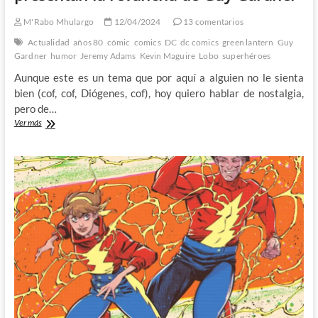
M'Rabo Mhulargo
12/04/2024
13 comentarios
Actualidad
años 80
cómic
comics
DC
dc comics
green lantern
Guy
Gardner
humor
Jeremy Adams
Kevin Maguire
Lobo
superhéroes
Aunque este es un tema que por aquí a alguien no le sienta
bien (cof, cof, Diógenes, cof), hoy quiero hablar de nostalgia,
pero de…
Kevin
Ver más
Maguire
y
Jeremy
Adams
nos
presentan
la
revancha
de
Guy
Gardner