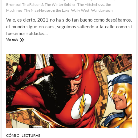
Brombal
Tha Falcon & The Winter Soldier
The Mitchells vs. the
Machines
The Nice House on the Lake
Wally West
Wandavision
Vale, es cierto, 2021 no ha sido tan bueno como deseábamos,
el mundo sigue en caos, seguimos saliendo a la calle como si
fuésemos soldados…
No
Ver más
todo
ha
sido
malo
en
2021,
en
serio
CÓMIC
LECTURAS