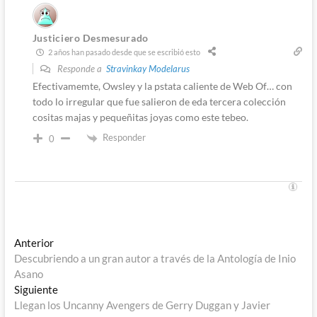
Justiciero Desmesurado
2 años han pasado desde que se escribió esto
Responde a
Stravinkay Modelarus
Efectivamemte, Owsley y la pstata caliente de Web Of… con
todo lo irregular que fue salieron de eda tercera colección
cositas majas y pequeñitas joyas como este tebeo.
Responder
0
Navegación
Entrada
Anterior
anterior:
Descubriendo a un gran autor a través de la Antología de Inio
de
Asano
entradas
Entrada
Siguiente
siguiente:
Llegan los Uncanny Avengers de Gerry Duggan y Javier