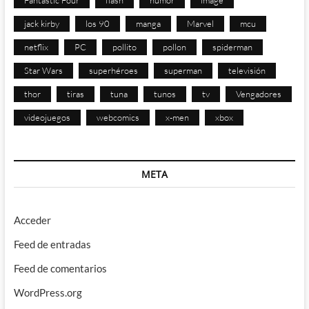
Fantastic Four
flash
humor
image
jack kirby
los 90
manga
Marvel
mcu
netflix
PC
pollito
pollon
spiderman
Star Wars
superhéroes
superman
televisión
thor
tiras
tuna
tunos
tv
Vengadores
videojuegos
webcomics
x-men
xbox
META
Acceder
Feed de entradas
Feed de comentarios
WordPress.org