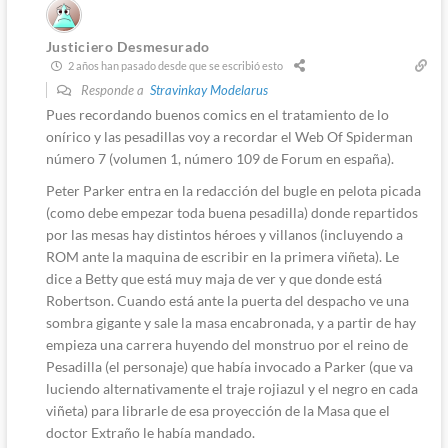
Justiciero Desmesurado
2 años han pasado desde que se escribió esto
Responde a
Stravinkay Modelarus
Pues recordando buenos comics en el tratamiento de lo
onírico y las pesadillas voy a recordar el Web Of Spiderman
número 7 (volumen 1, número 109 de Forum en españa).
Peter Parker entra en la redacción del bugle en pelota picada
(como debe empezar toda buena pesadilla) donde repartidos
por las mesas hay distintos héroes y villanos (incluyendo a
ROM ante la maquina de escribir en la primera viñeta). Le
dice a Betty que está muy maja de ver y que donde está
Robertson. Cuando está ante la puerta del despacho ve una
sombra gigante y sale la masa encabronada, y a partir de hay
empieza una carrera huyendo del monstruo por el reino de
Pesadilla (el personaje) que había invocado a Parker (que va
luciendo alternativamente el traje rojiazul y el negro en cada
viñeta) para librarle de esa proyección de la Masa que el
doctor Extraño le había mandado.