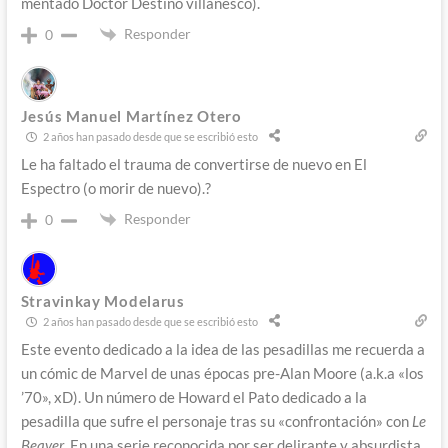
mentado Doctor Destino villanesco).
Responder
0
Jesús Manuel Martínez Otero
2 años han pasado desde que se escribió esto
Le ha faltado el trauma de convertirse de nuevo en El
Espectro (o morir de nuevo).?
Responder
0
Stravinkay Modelarus
2 años han pasado desde que se escribió esto
Este evento dedicado a la idea de las pesadillas me recuerda a
un cómic de Marvel de unas épocas pre-Alan Moore (a.k.a «los
’70», xD). Un número de Howard el Pato dedicado a la
pesadilla que sufre el personaje tras su «confrontación» con
Le
Beaver
. En una serie reconocida por ser delirante y absurdista,