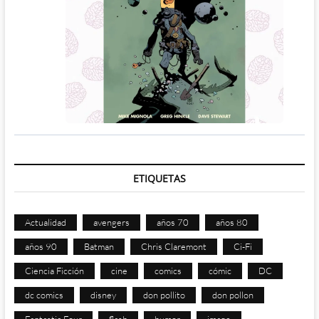
ETIQUETAS
Actualidad
avengers
años 70
años 80
años 90
Batman
Chris Claremont
Ci-Fi
Ciencia Ficción
cine
comics
cómic
DC
dc comics
disney
don pollito
don pollon