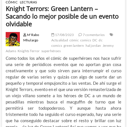
CÓMIC
LECTURAS
Knight Terrors: Green Lantern –
Sacando lo mejor posible de un evento
olvidable
M'Rabo
17/08/2023
7 comentarios
Mhulargo
Actualidad
cómic
comics
DC
dc
comics
green lantern
hal jordan
Jeremy
Adams
Knights Terror
superhéroes
Como todos los años el cómic de superhéroes nos hace sufrir
una serie de periódicos eventos que no aportan gran cosa
creativamente y que solo sirven para interrumpir el curso
regular de varias series y quizás con algo de suerte dar un
pequeño y temporal empujoncito a las ventas. De ahí surge el
Knight Terrors, evento en el que una versión remasterizada de
un viejo villano somete a los héroes de DC a un mundo de
pesadillas mientras busca el macguffin de turno que le
permitirá ser todopoderoso. Y aunque hasta ahora
tristemente todo ha seguido el curso esperado, hay una serie
que ha conseguido destacar sobre el resto y brillar con luz
propia… ¡la luz de Green Lantern! Así que vamos a ver que ha