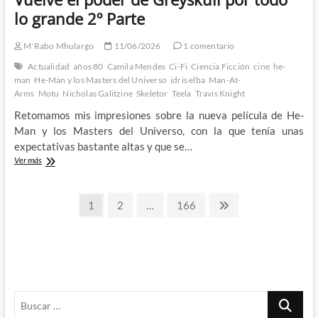
lo grande 2º Parte
M'Rabo Mhulargo
11/06/2026
1 comentario
Actualidad
años 80
Camila Mendes
Ci-Fi
Ciencia Ficción
cine
he-
man
He-Man y los Masters del Universo
idris elba
Man-At-
Arms
Motu
Nicholas Galitzine
Skeletor
Teela
Travis Knight
Retomamos mis impresiones sobre la nueva película de He-
Man y los Masters del Universo, con la que tenía unas
expectativas bastante altas y que se…
He-
Ver más
Man
y
Paginación
los
Página
Página
Página
Página
1
2
…
166
Masters
siguiente
de
del
Universo:
entradas
Vuelve
el
poder
de
Buscar
Greyskull
por
…