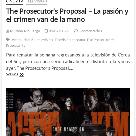
CINE Y TV
TELEVISIÓN
The Prosecutor’s Proposal – La pasión y
el crimen van de la mano
M'Rabo Mhulargo
31/07/2026
3 comentarios
Actualidad
BL
televisión
Televisión coreana
The Prosecutor's
Proposal
tv
Para rematar la semana regresamos a la televisión de Corea
del Sur, pero con una serie radicalmente distinta a la vimos
ayer, The Prosecutor’s Proposal,…
The
Ver más
Prosecutor’s
Proposal
–
La
pasión
y
el
crimen
van
de
la