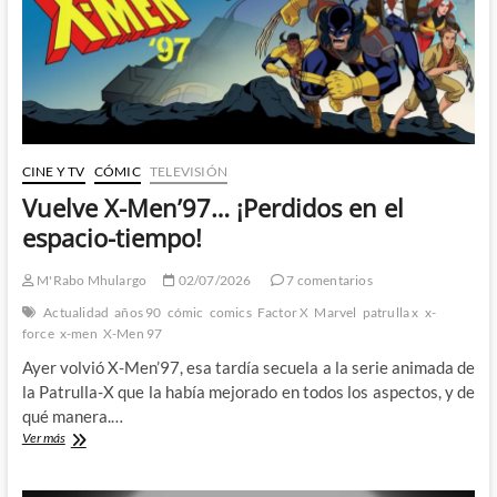
Masamune
Shirow
por
fin
recibe
una
adaptación
fiel
CINE Y TV
CÓMIC
TELEVISIÓN
Vuelve X-Men’97… ¡Perdidos en el
espacio-tiempo!
M'Rabo Mhulargo
02/07/2026
7 comentarios
Actualidad
años 90
cómic
comics
Factor X
Marvel
patrulla x
x-
force
x-men
X-Men 97
Ayer volvió X-Men’97, esa tardía secuela a la serie animada de
la Patrulla-X que la había mejorado en todos los aspectos, y de
qué manera.…
Vuelve
Ver más
X-
Men’97…
¡Perdidos