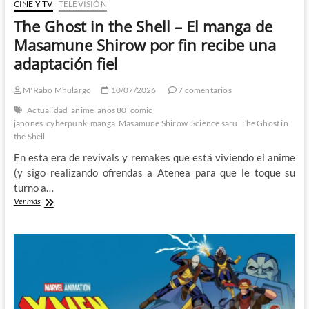
CINE Y TV
TELEVISIÓN
The Ghost in the Shell – El manga de
Masamune Shirow por fin recibe una
adaptación fiel
M'Rabo Mhulargo
10/07/2026
7 comentarios
Actualidad
anime
años 80
comic
japones
cyberpunk
manga
Masamune Shirow
Science saru
The Ghost in
the Shell
En esta era de revivals y remakes que está viviendo el anime
(y sigo realizando ofrendas a Atenea para que le toque su
turno a…
The
Ver más
Ghost
in
the
Shell
–
El
manga
de