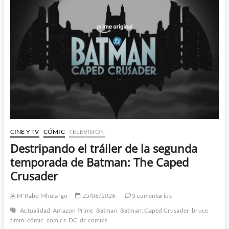
en
el
espacio-
tiempo!
CINE Y TV
CÓMIC
TELEVISIÓN
Destripando el tráiler de la segunda
temporada de Batman: The Caped
Crusader
M'Rabo Mhulargo
25/06/2026
3 comentarios
Actualidad
Amazon Prime
Batman
Batman: Caped Crusader
bruce
timm
cómic
comics
DC
dc comics