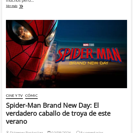
Star
Ver más
Trek
Strange
New
Worlds
y
el
Incidente
Griffin
CINE Y TV
CÓMIC
Spider-Man Brand New Day: El
verdadero caballo de troya de este
verano
Diógenes Pantarújez
03/08/2026
8 comentarios