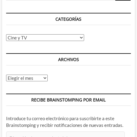
todo
lo
grande
CATEGORÍAS
2º
Parte
Categorías
ARCHIVOS
Archivos
RECIBE BRAINSTOMPING POR EMAIL
Introduce tu correo electrónico para suscribirte a este
Brainstomping y recibir notificaciones de nuevas entradas.
Dirección