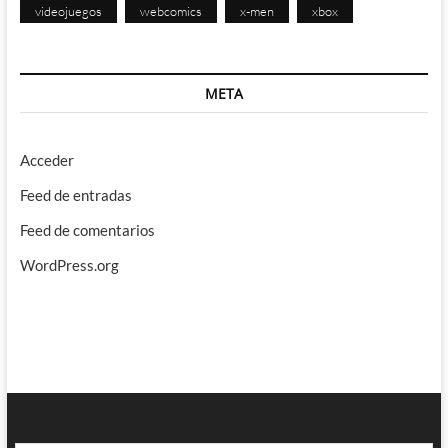
videojuegos
webcomics
x-men
xbox
META
Acceder
Feed de entradas
Feed de comentarios
WordPress.org