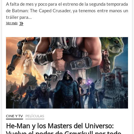
A falta de mes y poco para el estreno de la segunda temporada
de Batman: The Caped Crusader, ya tenemos entre manos un
tráiler para…
Destripando
Ver más
el
tráiler
de
la
segunda
temporada
de
Batman:
The
Caped
Crusader
CINE Y TV
PELÍCULAS
He-Man y los Masters del Universo:
Vuelve el poder de Greyskull por todo