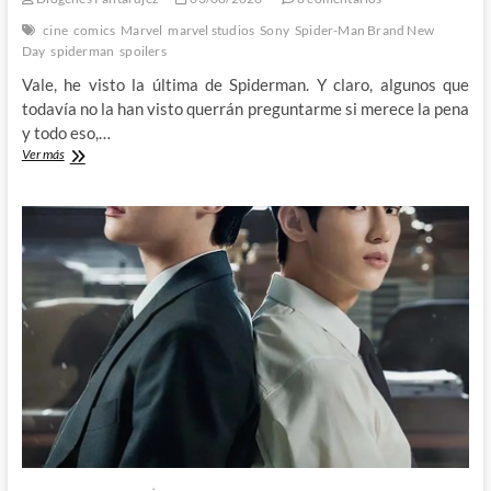
cine
comics
Marvel
marvel studios
Sony
Spider-Man Brand New
Day
spiderman
spoilers
Vale, he visto la última de Spiderman. Y claro, algunos que
todavía no la han visto querrán preguntarme si merece la pena
y todo eso,…
Spider-
Ver más
Man
Brand
New
Day:
El
verdadero
caballo
de
troya
de
este
verano