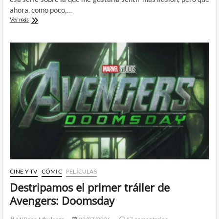
ahora, como poco,…
Destripando
Ver más
el
nuevo
y
más
revelador
tráiler
de
Lanterns
CINE Y TV
CÓMIC
PELÍCULAS
Destripamos el primer tráiler de
Avengers: Doomsday