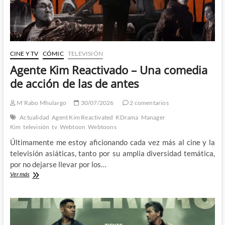
mano
CINE Y TV
CÓMIC
TELEVISIÓN
Agente Kim Reactivado – Una comedia
de acción de las de antes
M'Rabo Mhulargo
30/07/2026
2 comentarios
Actualidad
Agent Kim Reactivated
KDrama
Manager
Kim
televisión
tv
Webtoon
Webtoons
Últimamente me estoy aficionando cada vez más al cine y la
televisión asiáticas, tanto por su amplia diversidad temática,
por no dejarse llevar por los…
Agente
Ver más
Kim
Reactivado
–
Una
comedia