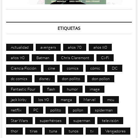
ETIQUETAS
Actualidad
avengers
años 70
años 80
años 90
Batman
Chris Claremont
Ci-Fi
Ciencia Ficción
cine
comics
cómic
DC
dc comics
disney
don pollito
don pollon
Fantastic Four
flash
humor
image
jack kirby
los 90
manga
Marvel
mcu
netflix
PC
pollito
pollon
spiderman
Star Wars
superhéroes
superman
televisión
thor
tiras
tuna
tunos
tv
Vengadores