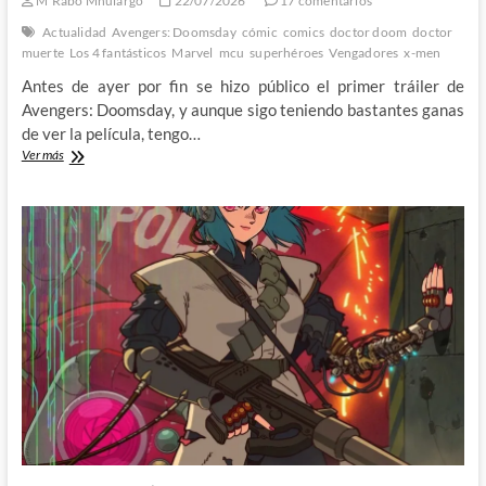
M'Rabo Mhulargo
22/07/2026
17 comentarios
Actualidad
Avengers: Doomsday
cómic
comics
doctor doom
doctor
muerte
Los 4 fantásticos
Marvel
mcu
superhéroes
Vengadores
x-men
Antes de ayer por fin se hizo público el primer tráiler de
Avengers: Doomsday, y aunque sigo teniendo bastantes ganas
de ver la película, tengo…
Destripamos
Ver más
el
primer
tráiler
de
Avengers:
Doomsday