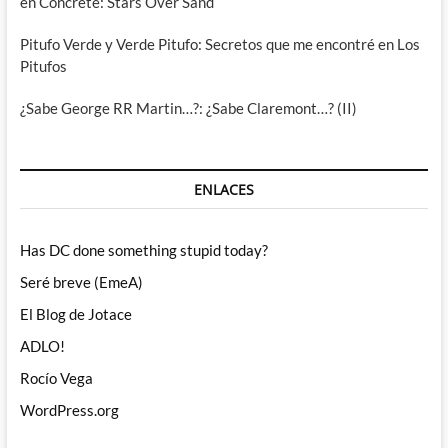
en Concrete: Stars Over Sand
Pitufo Verde y Verde Pitufo: Secretos que me encontré en Los
Pitufos
¿Sabe George RR Martin…?: ¿Sabe Claremont…? (II)
ENLACES
Has DC done something stupid today?
Seré breve (EmeA)
El Blog de Jotace
ADLO!
Rocío Vega
WordPress.org