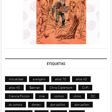
ETIQUETAS
Actualidad
avengers
años 70
años 80
años 90
Batman
Chris Claremont
Ci-Fi
Ciencia Ficción
cine
comics
cómic
DC
dc comics
disney
don pollito
don pollon