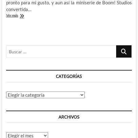
pronto para mi gusto, y aun así la miniserie de Boom! Studios
convertida…
Once
Ver más
&
Future:
Kieron
Gillen
y
Buscar
Dan
Mora
…
siguen
sin
dar
CATEGORÍAS
un
descanso
Categorías
ARCHIVOS
Archivos