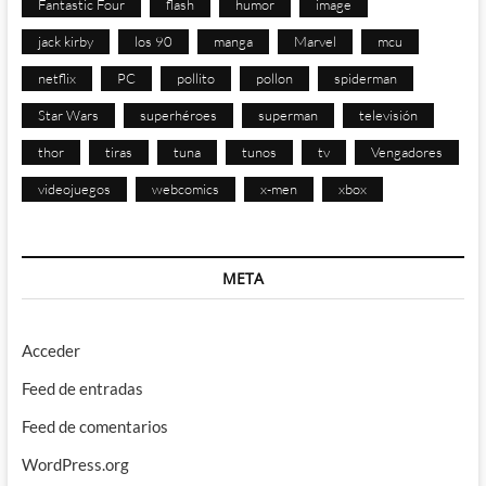
Fantastic Four
flash
humor
image
jack kirby
los 90
manga
Marvel
mcu
netflix
PC
pollito
pollon
spiderman
Star Wars
superhéroes
superman
televisión
thor
tiras
tuna
tunos
tv
Vengadores
videojuegos
webcomics
x-men
xbox
META
Acceder
Feed de entradas
Feed de comentarios
WordPress.org