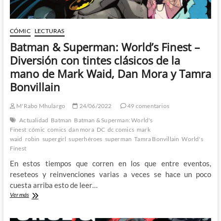
CÓMIC
LECTURAS
Batman & Superman: World’s Finest –
Diversión con tintes clásicos de la
mano de Mark Waid, Dan Mora y Tamra
Bonvillain
M'Rabo Mhulargo
24/06/2022
49 comentarios
Actualidad
Batman
Batman & Superman: World's
Finest
cómic
comics
dan mora
DC
dc comics
mark
waid
robin
supergirl
superhéroes
superman
Tamra Bonvillain
World's
Finest
En estos tiempos que corren en los que entre eventos,
reseteos y reinvenciones varias a veces se hace un poco
cuesta arriba esto de leer…
Batman
Ver más
&
Superman:
World’s