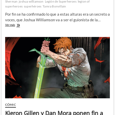
Sherman
joshua williamson
Legión de Superheroes
legion of
superheroes
superhéroes
Tamra Bonvillain
Por fin se ha confirmado lo que a estas alturas era un secreto a
voces, que Joshua Williamson va a ser el guionista de la…
Vuelve
Ver más
la
Legion
de
Superheroes
con
Joshua
Williamson
y
Hayden
Sherman
CÓMIC
Kieron Gillen y Dan Mora ponen fin a