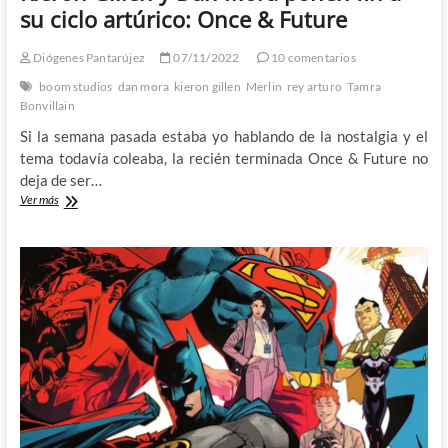
su ciclo artúrico: Once & Future
Diógenes Pantarújez
07/11/2022
10 comentarios
boom studios
dan mora
kieron gillen
Merlin
rey arturo
Tamra
Bonvillain
Si la semana pasada estaba yo hablando de la nostalgia y el
tema todavía coleaba, la recién terminada Once & Future no
deja de ser…
Kieron
Ver más
Gillen
y
Dan
Mora
ponen
fin
a
su
ciclo
artúrico:
Once
&
Future