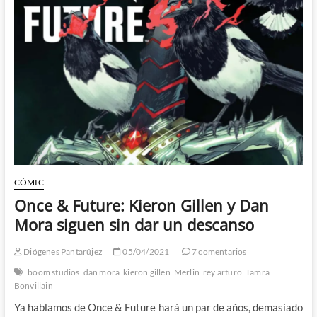
Finest
–
Diversión
con
tintes
clásicos
de
la
mano
de
Mark
Waid,
Dan
Mora
CÓMIC
y
Once & Future: Kieron Gillen y Dan
Tamra
Bonvillain
Mora siguen sin dar un descanso
Diógenes Pantarújez
05/04/2021
7 comentarios
boom studios
dan mora
kieron gillen
Merlin
rey arturo
Tamra
Bonvillain
Ya hablamos de Once & Future hará un par de años, demasiado