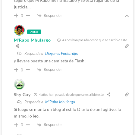
seguro que M’Rabo me ha matado y se está fugando de la
justicia…
Responder
0
Autor
M'Rabo Mhulargo
4 años han pasado desde que se escribió esto
Responde a
Diógenes Pantarújez
y llevare puesta una camiseta de Flash!
Responder
0
Shy Guy
4 años han pasado desde que se escribió esto
Responde a
M'Rabo Mhulargo
Si luego se monta un blog al estilo Diario de un fugitivo, lo
mismo, lo leo.
Responder
0