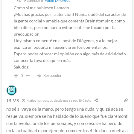
Responde a
Aguja Dinámica
Como si me hubiesen llamado…
¡Muchas gracias por la atención! Nunca dudé del carácter de
la gente cordial y amable que comenta Brainstomping, como
bien dices, pero no puedo evitar sentirme tocado por la
preocupación.
Hoy mismo comenté en el post de Diógenes, y a lo mejor
explica un poquito mi ausencia en los comentarios.
Espero poder ofrecer mi opinión con algo más de asiduidad y
conocer la tuya de aquí en más.
Saludos!
Responder
0
JB VS
4 años han pasado desde que se escribió esto
no sé si vaya de la mano, pero tengo una duda, y quizá acá se
resuelva, siempre se ha hablado de lo bueno que fue claremont
con la evolución de los personajes, y como eso se ha perdido
en la actualidad o por ejemplo, como en los 4f le dan la vuelta a