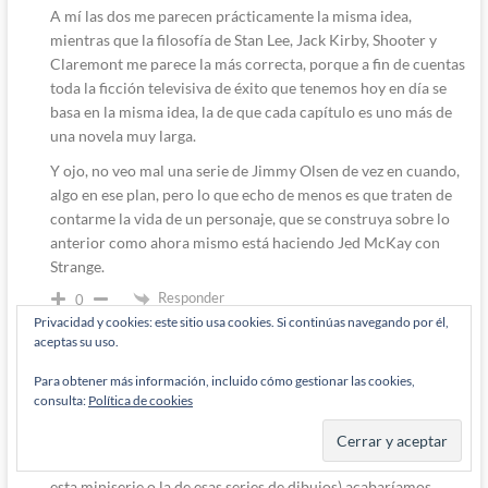
A mí las dos me parecen prácticamente la misma idea,
mientras que la filosofía de Stan Lee, Jack Kirby, Shooter y
Claremont me parece la más correcta, porque a fin de cuentas
toda la ficción televisiva de éxito que tenemos hoy en día se
basa en la misma idea, la de que cada capítulo es uno más de
una novela muy larga.
Y ojo, no veo mal una serie de Jimmy Olsen de vez en cuando,
algo en ese plan, pero lo que echo de menos es que traten de
contarme la vida de un personaje, que se construya sobre lo
anterior como ahora mismo está haciendo Jed McKay con
Strange.
Responder
0
Privacidad y cookies: este sitio usa cookies. Si continúas navegando por él,
aceptas su uso.
Autor
Para obtener más información, incluido cómo gestionar las cookies,
M'Rabo Mhulargo
4 años han pasado desde que se escribió esto
consulta:
Política de cookies
Responde a
JB VS
Si todos los comics de Marvel o DC fuesen en esa linea (la de
esta miniserie o la de esas series de dibujos) acabaríamos