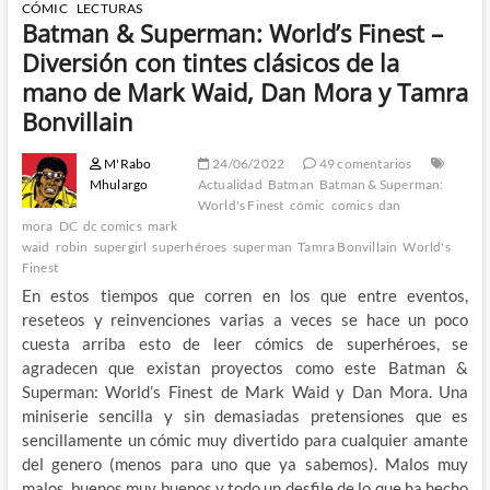
CÓMIC
LECTURAS
Batman & Superman: World’s Finest –
Diversión con tintes clásicos de la
mano de Mark Waid, Dan Mora y Tamra
Bonvillain
M'Rabo
24/06/2022
49 comentarios
Mhulargo
Actualidad
Batman
Batman & Superman:
World's Finest
cómic
comics
dan
mora
DC
dc comics
mark
waid
robin
supergirl
superhéroes
superman
Tamra Bonvillain
World's
Finest
En estos tiempos que corren en los que entre eventos,
reseteos y reinvenciones varias a veces se hace un poco
cuesta arriba esto de leer cómics de superhéroes, se
agradecen que existan proyectos como este Batman &
Superman: World’s Finest de Mark Waid y Dan Mora. Una
miniserie sencilla y sin demasiadas pretensiones que es
sencillamente un cómic muy divertido para cualquier amante
del genero (menos para uno que ya sabemos). Malos muy
malos, buenos muy buenos y todo un desfile de lo que ha hecho