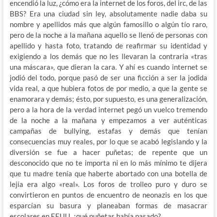
encendió la luz, ¿cómo era la internet de los foros, del irc, de las
BBS? Era una ciudad sin ley, absolutamente nadie daba su
nombre y apellidos más que algún famosillo o algún tío raro,
pero de la noche a la mañana aquello se llenó de personas con
apellido y hasta foto, tratando de reafirmar su identidad y
exigiendo a los demás que no les llevaran la contraria «tras
una máscara», que dieran la cara. Y ahí es cuando internet se
jodió del todo, porque pasó de ser una ficción a ser la jodida
vida real, a que hubiera fotos de por medio, a que la gente se
enamorara y demás; ésto, por supuesto, es una generalización,
pero a la hora de la verdad internet pegó un vuelco tremendo
de la noche a la mañana y empezamos a ver auténticas
campañas de bullying, estafas y demás que tenían
consecuencias muy reales, por lo que se acabó legislando y la
diversión se fue a hacer puñetas; de repente que un
desconocido que no te importa ni en lo más mínimo te dijera
que tu madre tenía que haberte abortado con una botella de
lejía era algo «real». Los foros de trolleo puro y duro se
convirtieron en puntos de encuentro de neonazis en los que
esparcían su basura y planeaban formas de masacrar
escolares en EEUU, ¿qué puñetas había pasado?