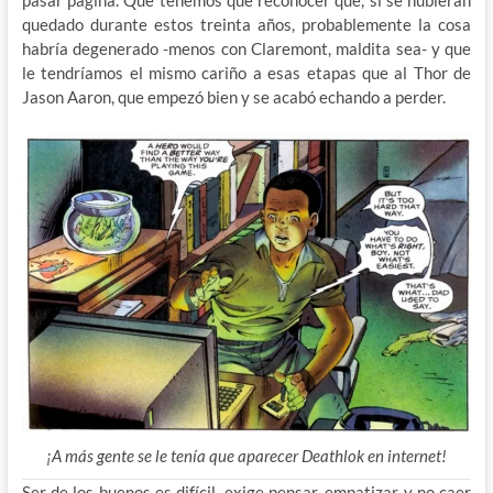
quedado durante estos treinta años, probablemente la cosa
habría degenerado -menos con Claremont, maldita sea- y que
le tendríamos el mismo cariño a esas etapas que al Thor de
Jason Aaron, que empezó bien y se acabó echando a perder.
¡A más gente se le tenía que aparecer Deathlok en internet!
Ser de los buenos es difícil, exige pensar, empatizar y no caer