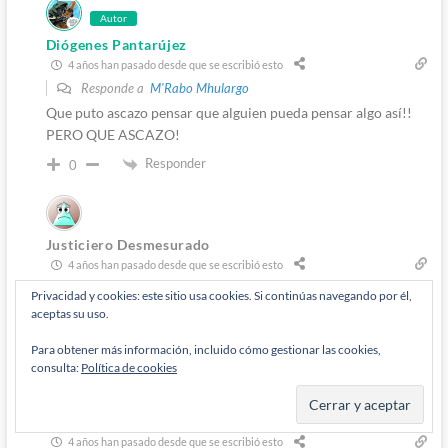
Autor
Diógenes Pantarújez
4 años han pasado desde que se escribió esto
Responde a
M'Rabo Mhulargo
Que puto ascazo pensar que alguien pueda pensar algo así!!
PERO QUE ASCAZO!
Responder
0
Justiciero Desmesurado
4 años han pasado desde que se escribió esto
Responde a
Diógenes Pantarújez
Privacidad y cookies: este sitio usa cookies. Si continúas navegando por él,
Aceptate a ti mismo. M’Rabo es tu lado bueno.
aceptas su uso.
Responder
0
Para obtener más información, incluido cómo gestionar las cookies,
consulta:
Política de cookies
Autor
Diógenes Pantarújez
4 años han pasado desde que se escribió esto