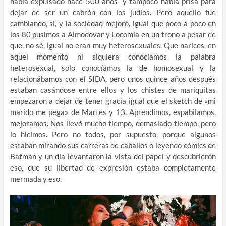
había expulsado hace 500 años- y tampoco había prisa para
dejar de ser un cabrón con los judios. Pero aquello fue
cambiando, sí, y la sociedad mejoró, igual que poco a poco en
los 80 pusimos a Almodovar y Locomía en un trono a pesar de
que, no sé, igual no eran muy heterosexuales. Que narices, en
aquel momento ni siquiera conocíamos la palabra
heterosexual, solo conocíamos la de homosexual y la
relacionábamos con el SIDA, pero unos quince años después
estaban casándose entre ellos y los chistes de mariquitas
empezaron a dejar de tener gracia igual que el sketch de «mi
marido me pega» de Martes y 13. Aprendimos, espabilamos,
mejoramos. Nos llevó mucho tiempo, demasiado tiempo, pero
lo hicimos. Pero no todos, por supuesto, porque algunos
estaban mirando sus carreras de caballos o leyendo cómics de
Batman y un día levantaron la vista del papel y descubrieron
eso, que su libertad de expresión estaba completamente
mermada y eso.