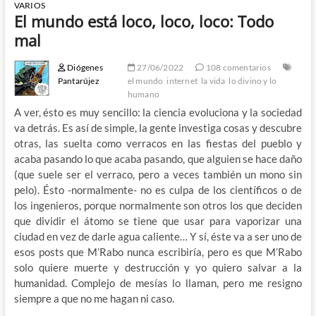
VARIOS
El mundo está loco, loco, loco: Todo
mal
Diógenes
27/06/2022
108 comentarios
Pantarújez
el mundo
internet
la vida
lo divino y lo
humano
A ver, ésto es muy sencillo: la ciencia evoluciona y la sociedad
va detrás. Es así de simple, la gente investiga cosas y descubre
otras, las suelta como verracos en las fiestas del pueblo y
acaba pasando lo que acaba pasando, que alguien se hace daño
(que suele ser el verraco, pero a veces también un mono sin
pelo). Ésto -normalmente- no es culpa de los científicos o de
los ingenieros, porque normalmente son otros los que deciden
que dividir el átomo se tiene que usar para vaporizar una
ciudad en vez de darle agua caliente… Y sí, éste va a ser uno de
esos posts que M’Rabo nunca escribiría, pero es que M’Rabo
solo quiere muerte y destrucción y yo quiero salvar a la
humanidad. Complejo de mesías lo llaman, pero me resigno
siempre a que no me hagan ni caso.