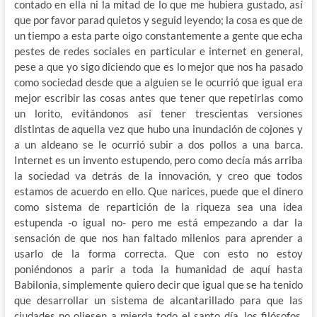
contado en ella ni la mitad de lo que me hubiera gustado, así
que por favor parad quietos y seguid leyendo; la cosa es que de
un tiempo a esta parte oigo constantemente a gente que echa
pestes de redes sociales en particular e internet
en general,
pese a que yo sigo diciendo que es lo mejor que nos ha pasado
como sociedad desde que a alguien se le ocurrió que igual era
mejor escribir las cosas antes que tener que repetirlas como
un lorito, evitándonos así tener trescientas versiones
distintas de aquella vez que hubo una inundación de cojones y
a un aldeano se le ocurrió subir a dos pollos a una barca.
Internet es un invento estupendo, pero como decía más arriba
la sociedad va detrás de la innovación, y creo que todos
estamos de acuerdo en ello. Que narices, puede que el dinero
como sistema de repartición de la riqueza sea una idea
estupenda -o igual no- pero me está empezando a dar la
sensación de que nos han faltado milenios para aprender a
usarlo de la forma correcta. Que con esto no estoy
poniéndonos a parir a toda la humanidad de aquí hasta
Babilonia, simplemente quiero decir que igual que se ha tenido
que desarrollar un sistema de alcantarillado para que las
ciudades no oliesen a mierda todo el santo día, los filósofos,