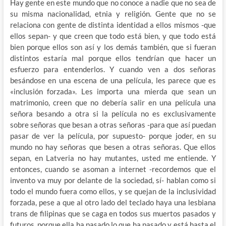
Hay gente en este mundo que no conoce a nadie que no sea de
su misma nacionalidad, etnia y religión. Gente que no se
relaciona con gente de distinta identidad a ellos mismos -que
ellos sepan- y que creen que todo está bien, y que todo está
bien porque ellos son así y los demás también, que si fueran
distintos estaría mal porque ellos tendrían que hacer un
esfuerzo para entenderlos. Y cuando ven a dos señoras
besándose en una escena de una película, les parece que es
«inclusión forzada». Les importa una mierda que sean un
matrimonio, creen que no debería salir en una película una
señora besando a otra si la película no es exclusivamente
sobre señoras que besan a otras señoras -para que así puedan
pasar de ver la película, por supuesto- porque joder, en su
mundo no hay señoras que besen a otras señoras. Que ellos
sepan, en Latveria no hay mutantes, usted me entiende. Y
entonces, cuando se asoman a internet -recordemos que el
invento va muy por delante de la sociedad, sí- hablan como si
todo el mundo fuera como ellos, y se quejan de la inclusividad
forzada, pese a que al otro lado del teclado haya una lesbiana
trans de filipinas que se caga en todos sus muertos pasados y
futuros, porque ella ha pasado lo que ha pasado y está hasta el