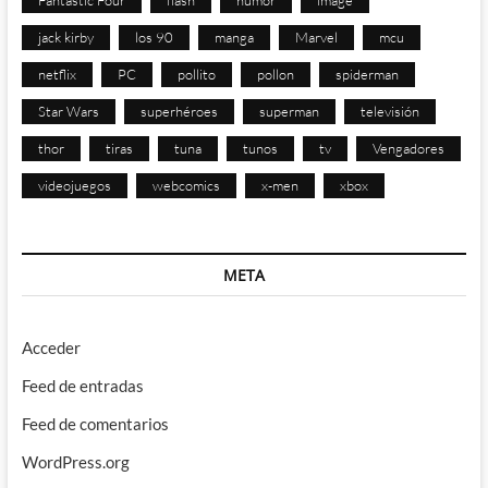
Fantastic Four
flash
humor
image
jack kirby
los 90
manga
Marvel
mcu
netflix
PC
pollito
pollon
spiderman
Star Wars
superhéroes
superman
televisión
thor
tiras
tuna
tunos
tv
Vengadores
videojuegos
webcomics
x-men
xbox
META
Acceder
Feed de entradas
Feed de comentarios
WordPress.org