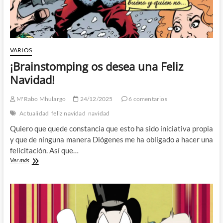
VARIOS
¡Brainstomping os desea una Feliz
Navidad!
M'Rabo Mhulargo
24/12/2025
6 comentarios
Actualidad
feliz navidad
navidad
Quiero que quede constancia que esto ha sido iniciativa propia
y que de ninguna manera Diógenes me ha obligado a hacer una
felicitación. Así que…
¡Brainstomping
Ver más
os
desea
una
Feliz
Navidad!