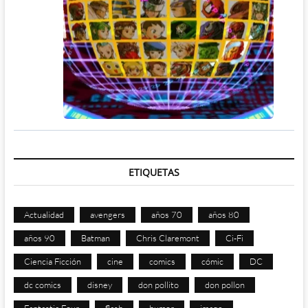
ETIQUETAS
Actualidad
avengers
años 70
años 80
años 90
Batman
Chris Claremont
Ci-Fi
Ciencia Ficción
cine
comics
cómic
DC
dc comics
disney
don pollito
don pollon