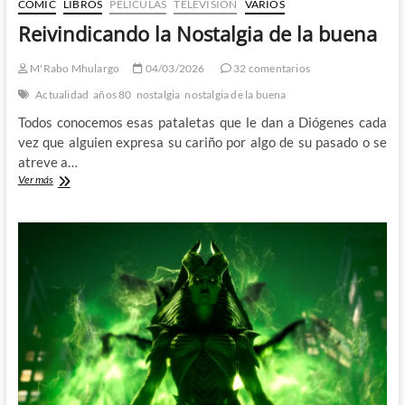
CÓMIC
LIBROS
PELÍCULAS
TELEVISIÓN
VARIOS
Reivindicando la Nostalgia de la buena
M'Rabo Mhulargo
04/03/2026
32 comentarios
Actualidad
años 80
nostalgia
nostalgia de la buena
Todos conocemos esas pataletas que le dan a Diógenes cada
vez que alguien expresa su cariño por algo de su pasado o se
atreve a…
Reivindicando
Ver más
la
Nostalgia
de
la
buena