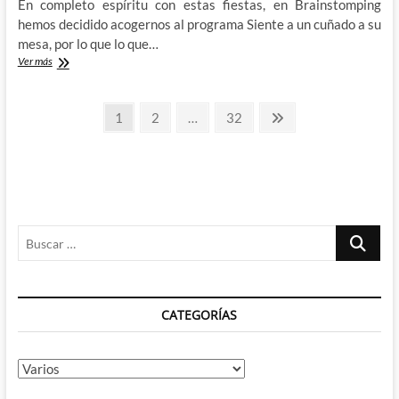
En completo espíritu con estas fiestas, en Brainstomping
hemos decidido acogernos al programa Siente a un cuñado a su
mesa, por lo que lo que…
Siente
Ver más
a
un
Paginación
cuñado
Página
Página
Página
Página
1
2
…
32
a
siguiente
de
su
mesa:
entradas
La
historia
del
mundo
Buscar
contada
por
…
un
idiota
(I)
CATEGORÍAS
Categorías