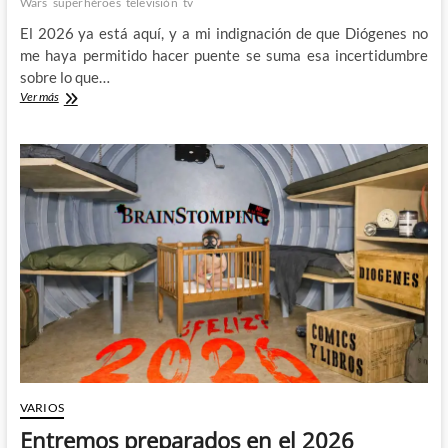
Wars
superhéroes
televisión
tv
El 2026 ya está aquí, y a mi indignación de que Diógenes no
me haya permitido hacer puente se suma esa incertidumbre
sobre lo que…
¿Nos
Ver más
atrevemos
a
esperar
algo
del
2026?
VARIOS
Entremos preparados en el 2026