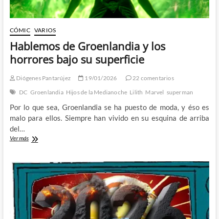
CÓMIC
VARIOS
Hablemos de Groenlandia y los
horrores bajo su superficie
Diógenes Pantarújez
19/01/2026
22 comentarios
DC
Groenlandia
Hijos de la Medianoche
Lilith
Marvel
superman
Por lo que sea, Groenlandia se ha puesto de moda, y éso es
malo para ellos. Siempre han vivido en su esquina de arriba
del…
Hablemos
Ver más
de
Groenlandia
y
los
horrores
bajo
su
superficie