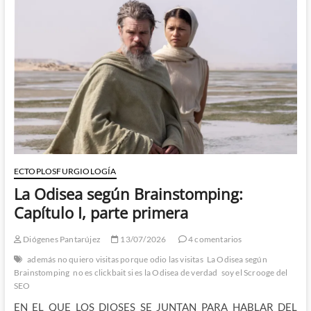
ECTOPLOSFURGIOLOGÍA
La Odisea según Brainstomping:
Capítulo I, parte primera
Diógenes Pantarújez
13/07/2026
4 comentarios
además no quiero visitas porque odio las visitas
La Odisea según
Brainstomping
no es clickbait si es la Odisea de verdad
soy el Scrooge del
SEO
EN EL QUE LOS DIOSES SE JUNTAN PARA HABLAR DEL