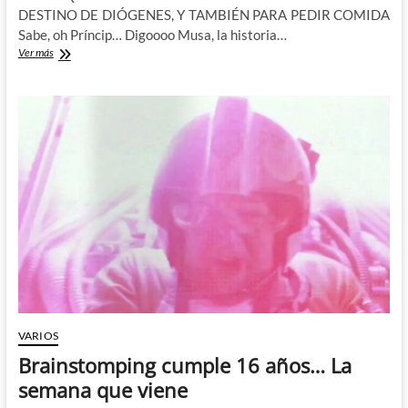
DESTINO DE DIÓGENES, Y TAMBIÉN PARA PEDIR COMIDA
Sabe, oh Príncip… Digoooo Musa, la historia…
La
Ver más
Odisea
según
Brainstomping:
Capítulo
I,
parte
primera
VARIOS
Brainstomping cumple 16 años… La
semana que viene