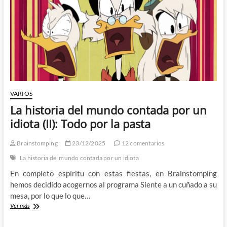
VARIOS
La historia del mundo contada por un
idiota (II): Todo por la pasta
Brainstomping
23/12/2025
12 comentarios
La historia del mundo contada por un idiota
En completo espíritu con estas fiestas, en Brainstomping
hemos decidido acogernos al programa Siente a un cuñado a su
mesa, por lo que lo que…
La
Ver más
historia
del