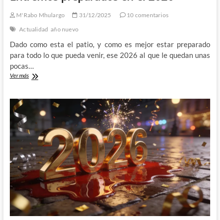
M'Rabo Mhulargo
31/12/2025
10 comentarios
Actualidad
año nuevo
Dado como esta el patio, y como es mejor estar preparado
para todo lo que pueda venir, ese 2026 al que le quedan unas
pocas…
Entremos
Ver más
preparados
en
el
2026