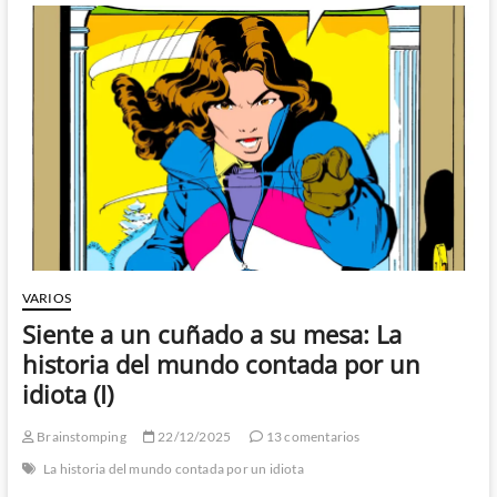
mundo
contada
por
un
idiota
(II):
Todo
por
la
pasta
VARIOS
Siente a un cuñado a su mesa: La
historia del mundo contada por un
idiota (I)
Brainstomping
22/12/2025
13 comentarios
La historia del mundo contada por un idiota