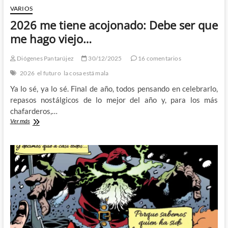
VARIOS
2026 me tiene acojonado: Debe ser que
me hago viejo…
Diógenes Pantarújez
30/12/2025
16 comentarios
2026
el futuro
la cosa está mala
Ya lo sé, ya lo sé. Final de año, todos pensando en celebrarlo,
repasos nostálgicos de lo mejor del año y, para los más
chafarderos,…
2026
Ver más
me
tiene
acojonado:
Debe
ser
que
me
hago
viejo…