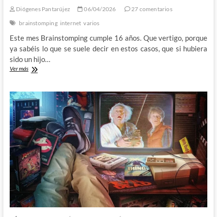
Diógenes Pantarújez
06/04/2026
27 comentarios
brainstomping
internet
varios
Este mes Brainstomping cumple 16 años. Que vertigo, porque
ya sabéis lo que se suele decir en estos casos, que si hubiera
sido un hijo…
Brainstomping
Ver más
cumple
16
años…
La
semana
que
viene