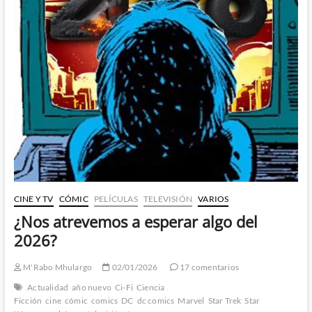
CINE Y TV
CÓMIC
PELÍCULAS
TELEVISIÓN
VARIOS
¿Nos atrevemos a esperar algo del
2026?
M'Rabo Mhulargo
02/01/2026
17 comentarios
Actualidad
año nuevo
Ci-Fi
Ciencia
Ficción
cine
cómic
comics
DC
dc comics
Marvel
Star Trek
Star