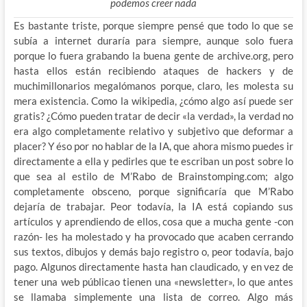
podemos creer nada
Es bastante triste, porque siempre pensé que todo lo que se
subía a internet duraría para siempre, aunque solo fuera
porque lo fuera grabando la buena gente de archive.org, pero
hasta ellos están recibiendo ataques de hackers y de
muchimillonarios megalómanos porque, claro, les molesta su
mera existencia. Como la wikipedia, ¿cómo algo así puede ser
gratis? ¿Cómo pueden tratar de decir «la verdad», la verdad no
era algo completamente relativo y subjetivo que deformar a
placer? Y éso por no hablar de la IA, que ahora mismo puedes ir
directamente a ella y pedirles que te escriban un post sobre lo
que sea al estilo de M’Rabo de Brainstomping.com; algo
completamente obsceno, porque significaría que M’Rabo
dejaría de trabajar. Peor todavía, la IA está copiando sus
artículos y aprendiendo de ellos, cosa que a mucha gente -con
razón- les ha molestado y ha provocado que acaben cerrando
sus textos, dibujos y demás bajo registro o, peor todavía, bajo
pago. Algunos directamente hasta han claudicado, y en vez de
tener una web públicao tienen una «newsletter», lo que antes
se llamaba simplemente una lista de correo. Algo más