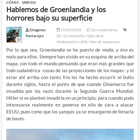
CÓMIC
VARIOS
Hablemos de Groenlandia y los
horrores bajo su superficie
Diógenes
19/01/2026
22 comentarios
Pantarújez
DC
Groenlandia
Hijos de la
Medianoche
Lilith
Marvel
superman
Por lo que sea, Groenlandia se ha puesto de moda, y éso es
malo para ellos. Siempre han vivido en su esquina de arriba del
mapa, con todo el mundo pensando que eran más grandes que
todo sudamérica -cosas de las proyecciones de los mapas- y el
estar ahí arriba con tanto frío les ha hecho escurrir el bulto
durante siglos, hasta el punto de que cuando Dinamarca fue
invadida por los nazis durante la Segunda Guerra Mundial,
Hitler ni se planteó invadirla en un principio; para cuando pudo
interesarse realmente en ponerse en ello de cara a atacar
EEUU, pues como que los yanquis ya se encargaron de llenarla
de bases.