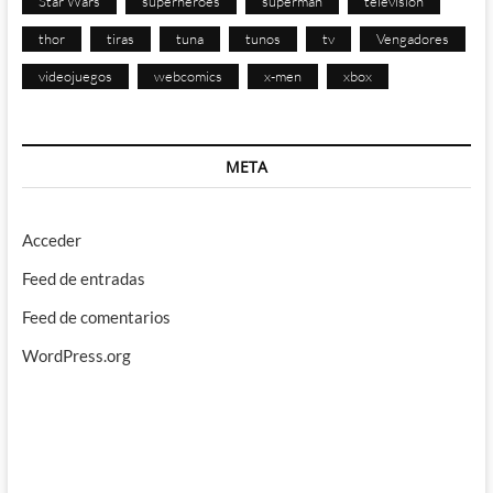
Star Wars
superhéroes
superman
televisión
thor
tiras
tuna
tunos
tv
Vengadores
videojuegos
webcomics
x-men
xbox
META
Acceder
Feed de entradas
Feed de comentarios
WordPress.org