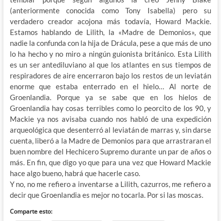
(anteriormente conocida como Tony Isabella) pero su
verdadero creador acojona más todavía, Howard Mackie.
Estamos hablando de Lilith, la «Madre de Demonios», que
nadie la confunda con la hija de Drácula, pese a que más de uno
lo ha hecho y no miro a ningún guionista británico. Esta Lilith
es un ser antediluviano al que los atlantes en sus tiempos de
respiradores de aire encerraron bajo los restos de un leviatán
enorme que estaba enterrado en el hielo… Al norte de
Groenlandia. Porque ya se sabe que en los hielos de
Groenlandia hay cosas terribles como lo peorcito de los 90, y
Mackie ya nos avisaba cuando nos habló de una expedición
arqueológica que desenterró al leviatán de marras y, sin darse
cuenta, liberó a la Madre de Demonios para que arrastraran el
buen nombre del Hechicero Supremo durante un par de años o
más. En fin, que digo yo que para una vez que Howard Mackie
hace algo bueno, habrá que hacerle caso.
Y no, no me refiero a inventarse a Lilith, cazurros, me refiero a
decir que Groenlandia es mejor no tocarla. Por si las moscas.
Comparte esto: