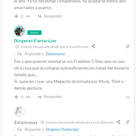
el año. Ya no necesitan rompehielos. Ni quedarse medio año
amarrados a puerto.
Responder
0
Autor
Diógenes Pantarújez
6 meses han pasado desde que se escribió esto
Responde a
Zatannasay
Éso y que quieren montarse sus Freedom Cities, que no son
otra cosa que arcologías autosuficientes en mitad del desierto
helado que…
Sí, quieren crear una Megacity dominada por Musk, Thiel y
demás gentuza.
Responder
0
Zatannasay
6 meses han pasado desde que se escribió esto
Responde a
Diógenes Pantarújez