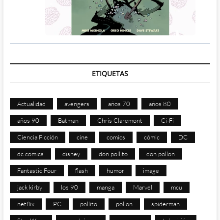
ETIQUETAS
Actualidad
avengers
años 70
años 80
años 90
Batman
Chris Claremont
Ci-Fi
Ciencia Ficción
cine
comics
cómic
DC
dc comics
disney
don pollito
don pollon
Fantastic Four
flash
humor
image
jack kirby
los 90
manga
Marvel
mcu
netflix
PC
pollito
pollon
spiderman