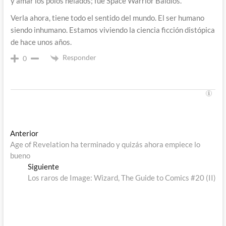
y amar los polos helados; fue Space Warrior Baldios.
Verla ahora, tiene todo el sentido del mundo. El ser humano
siendo inhumano. Estamos viviendo la ciencia ficción distópica
de hace unos años.
Responder
0
Navegación
Entrada
Anterior
anterior:
Age of Revelation ha terminado y quizás ahora empiece lo
de
bueno
entradas
Entrada
Siguiente
siguiente:
Los raros de Image: Wizard, The Guide to Comics #20 (II)