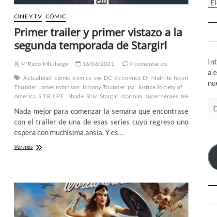
Ar
CINE Y TV
CÓMIC
Primer trailer y primer vistazo a la
segunda temporada de Stargirl
In
M'Rabo Mhulargo
16/06/2021
9 comentarios
a 
Actualidad
cómic
comics
cw
DC
dc comics
Dr Midnite
hourman
infini
nu
Thunder
james robinson
Johnny Thunder
jsa
Justice Society of
America
S.T.R.I.P.E.
shade
Shiv
Stargirl
starman
superhéroes
televisión
Th
Di
Nada mejor para comenzar la semana que encontrase
de
con el trailer de una de esas series cuyo regreso uno
co
espera con muchísima ansia. Y es…
el
Primer
Ver más
trailer
y
primer
vistazo
a
la
segunda
temporada