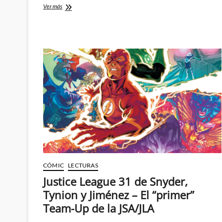
Justice
Ver más
Society
World
War
II
–
Una
película
repleta
de
altibajos
que
merecía
haber
sido
mejor
CÓMIC
LECTURAS
Justice League 31 de Snyder,
Tynion y Jiménez – El “primer”
Team-Up de la JSA/JLA