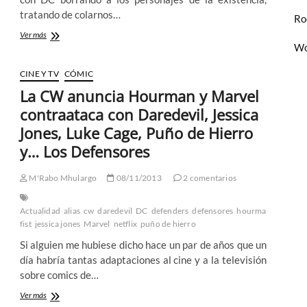
tratando de colarnos…
Ro
Justice
Ver más
Society
Wo
–
World
CINE Y TV
CÓMIC
War
La CW anuncia Hourman y Marvel
II:
El
contraataca con Daredevil, Jessica
primer
Jones, Luke Cage, Puño de Hierro
supergrupo
de
y… Los Defensores
DC
estrena
M'Rabo Mhulargo
08/11/2013
2 comentarios
por
fin
película
Actualidad
alias
cw
daredevil
DC
defenders
defensores
hourman
iron
fist
jessica jones
Marvel
netflix
puño de hierro
Si alguien me hubiese dicho hace un par de años que un
día habría tantas adaptaciones al cine y a la televisión
sobre comics de…
La
Ver más
CW