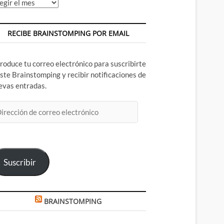
chivos
RECIBE BRAINSTOMPING POR EMAIL
troduce tu correo electrónico para suscribirte
este Brainstomping y recibir notificaciones de
ty inc
Jade
Jakeem
evas entradas.
underbolt
tv
wildcat
rección
rreo
ectrónico
Suscribir
BRAINSTOMPING