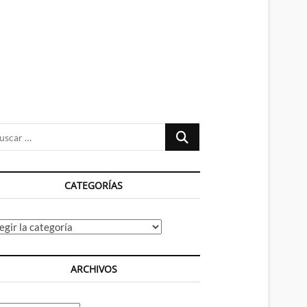
n
ú
Buscar
…
CATEGORÍAS
tegorías
ARCHIVOS