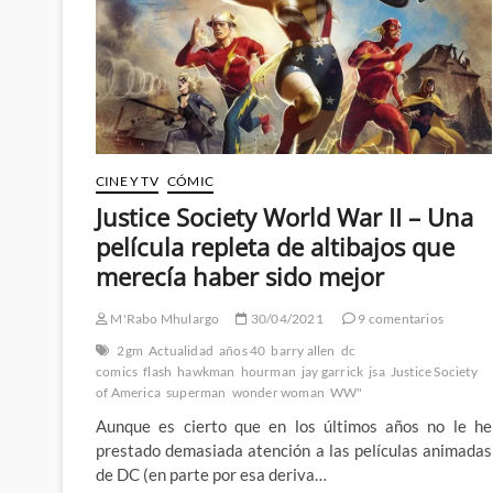
nuevo
futuro
del
Universo
DC
CINE Y TV
CÓMIC
Justice Society World War II – Una
película repleta de altibajos que
merecía haber sido mejor
M'Rabo Mhulargo
30/04/2021
9 comentarios
2gm
Actualidad
años 40
barry allen
dc
comics
flash
hawkman
hourman
jay garrick
jsa
Justice Society
of America
superman
wonder woman
WW"
Aunque es cierto que en los últimos años no le he
prestado demasiada atención a las películas animadas
de DC (en parte por esa deriva…