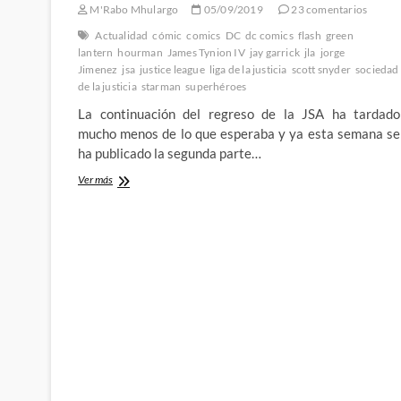
M'Rabo Mhulargo
05/09/2019
23 comentarios
Actualidad
cómic
comics
DC
dc comics
flash
green
lantern
hourman
James Tynion IV
jay garrick
jla
jorge
Jimenez
jsa
justice league
liga de la justicia
scott snyder
sociedad
de la justicia
starman
superhéroes
La continuación del regreso de la JSA ha tardado
mucho menos de lo que esperaba y ya esta semana se
ha publicado la segunda parte…
Justice
Ver más
League
31
de
Snyder,
Tynion
y
Jiménez
–
El
“primer”
Team-
Up
de