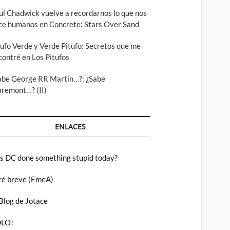
ul Chadwick vuelve a recordarnos lo que nos
ce humanos en Concrete: Stars Over Sand
tufo Verde y Verde Pitufo: Secretos que me
contré en Los Pitufos
abe George RR Martin…?: ¿Sabe
aremont…? (II)
ENLACES
s DC done something stupid today?
ré breve (EmeA)
 Blog de Jotace
LO!