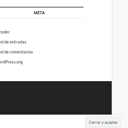
META
ceder
ed de entradas
ed de comentarios
rdPress.org