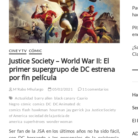
de
Pa
Stargirl
ha
Pi
en
¿S
CINE Y TV
CÓMIC
Cl
Justice Society – World War II: El
primer supergrupo de DC estrena
por fin película
M'Rabo Mhulargo
05/02/2021
11 comentarios
Ha
Actualidad
barry allen
black canary
Caario
Negro
cómic
comics
DC
DC Animated
dc
Se
comics
flash
hawkman
hourman
jay garrick
jsa
Justice Society
of America
sociedad de la justicia de
El
america
superhéroes
wonder woman
Ser fan de la JSA en los últimos años no ha sido fácil,
AD
con DC borrando a los personajes de la existencia,