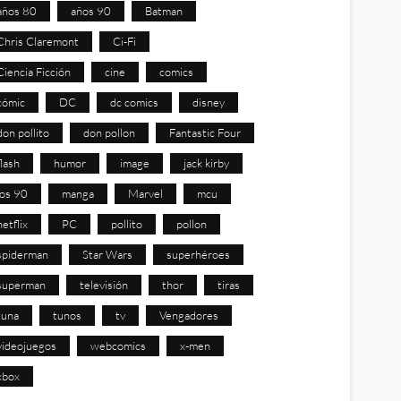
años 80
años 90
Batman
Chris Claremont
Ci-Fi
Ciencia Ficción
cine
comics
cómic
DC
dc comics
disney
don pollito
don pollon
Fantastic Four
flash
humor
image
jack kirby
los 90
manga
Marvel
mcu
netflix
PC
pollito
pollon
spiderman
Star Wars
superhéroes
superman
televisión
thor
tiras
tuna
tunos
tv
Vengadores
videojuegos
webcomics
x-men
xbox