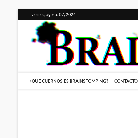
Saltar
viernes, agosto 07, 2026
al
contenido
¿QUÉ CUERNOS ES BRAINSTOMPING?
CONTACTO