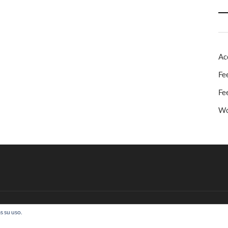
Ac
Fe
Fe
Wo
s su uso.
 Todos los derechos reservados