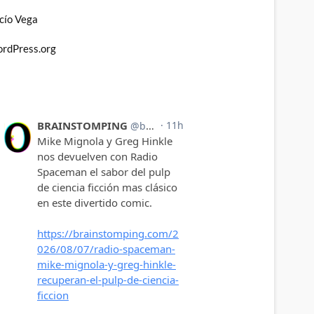
cío Vega
rdPress.org