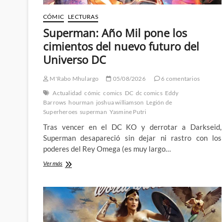
CÓMIC
LECTURAS
Superman: Año Mil pone los
cimientos del nuevo futuro del
Universo DC
M'Rabo Mhulargo
05/08/2026
6 comentarios
Actualidad
cómic
comics
DC
dc comics
Eddy
Barrows
hourman
joshua williamson
Legión de
Superheroes
superman
Yasmine Putri
Tras vencer en el DC KO y derrotar a Darkseid,
Superman desapareció sin dejar ni rastro con los
poderes del Rey Omega (es muy largo…
Superman:
Ver más
Año
Mil
pone
los
cimientos
del