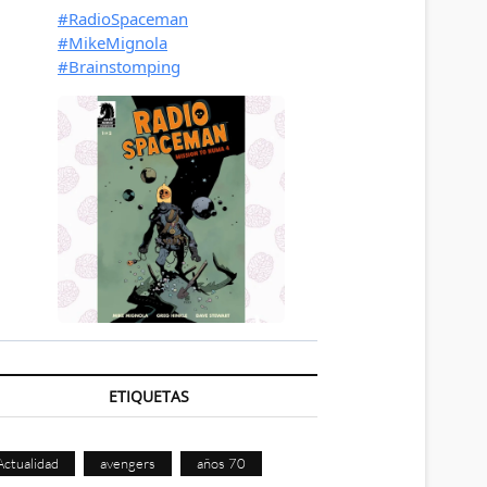
ETIQUETAS
Actualidad
avengers
años 70