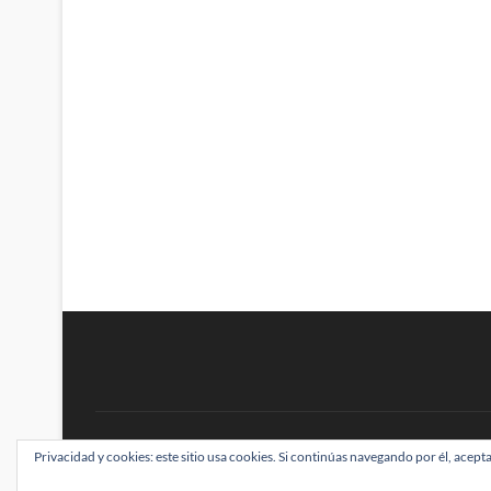
BRAINSTOMPING
Privacidad y cookies: este sitio usa cookies. Si continúas navegando por él, acepta
| Diseñado por:
Theme Freesia
|
WordPress
| ©