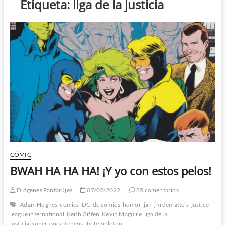
Etiqueta:
liga de la justicia
CÓMIC
BWAH HA HA HA! ¡Y yo con estos pelos!
Diógenes Pantarújez
07/02/2022
85 comentarios
Adam Hughes
comics
DC
dc comics
humor
jan
jm dematteis
justice
league international
Keith Giffen
Kevin Maguire
liga de la
justicia
superlopez
tebeos
Ty Templeton