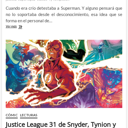
Cuando era crío detestaba a Superman. Y alguno pensará que
no lo soportaba desde el desconocimiento, esa idea que se
forma en el personal de…
BWAH
Ver más
HA
HA
HA!
¡Y
yo
con
estos
pelos!
CÓMIC
LECTURAS
Justice League 31 de Snyder, Tynion y