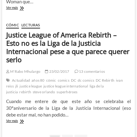
Woman que…
De
Ver más
la
película
de
CÓMIC
LECTURAS
la
Justice League of America Rebirth –
Liga
de
Esto no es la Liga de la Justicia
la
Internacional pese a que parece querer
Justicia,
lo
serlo
grande
que
M'Rabo Mhulargo
23/02/2017
13 comentarios
es
Danny
Actualidad
años 80
cómic
comics
DC
dc comics
DC Rebirth
ivan
Elfman,
reiss
jli
justice league
justice league international
liga de la
el
justicia
rebirth
steve orlando
superhéroes
autentico
Cuando me entere de que este año se celebraba el
tema
de
30ºaniversario de la Liga de la Justicia Internacional (eso
Batman
debe estar mal, no han podido…
y
Justice
Ver más
el
League
regodearse
of
en
America