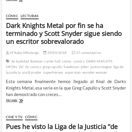
Justice
League
de
CÓMIC
LECTURAS
Scott
Dark Knights Metal por fin se ha
Snyder
–
terminado y Scott Snyder sigue siendo
Quiero
un escritor sobrevalorado
ser
Morrison
en
M'Rabo Mhulargo
29/03/2018
17 comentarios
lugar
Actualidad
Batman
carter hall
cómic
comics
DARK KNIGHTS
de
METAL
DC
dc comics
greg capullo
hawkman
joker
justice league
liga de
Morrison
la justicia
scott snyder
superhéroes
superman
wonder woman
Esta semana finalmente hemos llegado al final de Darks
Knights Metal, esa serie en la que Greg Capullo y Scott Snyder
han demostrado con creces…
Dark
Ver más
Knights
Metal
por
CINE Y TV
CÓMIC
fin
Pues he visto la Liga de la Justicia “de
se
ha