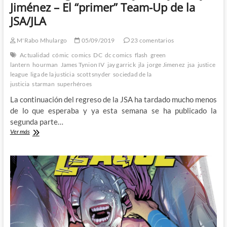
Jiménez – El “primer” Team-Up de la
JSA/JLA
M'Rabo Mhulargo
05/09/2019
23 comentarios
Actualidad
cómic
comics
DC
dc comics
flash
green
lantern
hourman
James Tynion IV
jay garrick
jla
jorge Jimenez
jsa
justice
league
liga de la justicia
scott snyder
sociedad de la
justicia
starman
superhéroes
La continuación del regreso de la JSA ha tardado mucho menos
de lo que esperaba y ya esta semana se ha publicado la
segunda parte…
Justice
Ver más
League
31
de
Snyder,
Tynion
y
Jiménez
–
El
“primer”