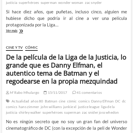
¿No
justicia
superhéroes
superman
wonder woman
zac snyder
me
Si hace diez años, que puñetas, incluso cinco, alguien me
ha
disgustado?
hubiese dicho que podría ir al cine a ver una película
1º
protagonizada por la Liga…
Parte.
Hoy
Ver más
se
estrena
la
CINE Y TV
CÓMIC
película
De la película de la Liga de la Justicia, lo
de
la
grande que es Danny Elfman, el
Liga
autentico tema de Batman y el
de
la
regodearse en la propia mezquindad
Justicia
y
M'Rabo Mhulargo
15/11/2017
41 comentarios
para
mi
Actualidad
años 80
Batman
cine
cómic
comics
Danny Elfman
DC
dc
es
comics
hans zimmer
john williams
junkie xl
justice league
liga de la
viernes
justicia
shirley walker
superhéroes
superman
zac snider joss whedon
No es ningún secreto que no soy un gran fan del universo
cinematográfico de DC (con la excepción de la peli de Wonder