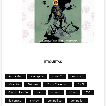
ETIQUETAS
Actualidad
avengers
años 70
años 80
años 90
Batman
Chris Claremont
Ci-Fi
Ciencia Ficción
cine
comics
cómic
DC
dc comics
disney
don pollito
don pollon