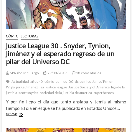
Team-
Up
de
la
JSA/JLA
CÓMIC
LECTURAS
Justice League 30 . Snyder, Tynion,
Jiménez y el esperado regreso de un
pilar del Universo DC
M'Rabo Mhulargo
29/08/2019
18 comentarios
Actualidad
años 40
cómic
comics
DC
dc comics
James Tynion
IV
jla
jorge Jimenez
jsa
justice league
Justice Society of America
liga de la
justicia
scott snyder
sociedad de la justicia de america
superhéroes
Y por fin llego el día que tanto ansiaba y temía al mismo
tiempo. El día en el que se ha publicado en Estados Unidos…
Justice
Ver más
League
30
.