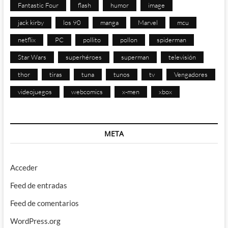
Fantastic Four
flash
humor
image
jack kirby
los 90
manga
Marvel
mcu
netflix
PC
pollito
pollon
spiderman
Star Wars
superhéroes
superman
televisión
thor
tiras
tuna
tunos
tv
Vengadores
videojuegos
webcomics
x-men
xbox
META
Acceder
Feed de entradas
Feed de comentarios
WordPress.org