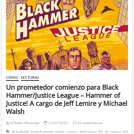
Snyder,
Tynion,
Jiménez
y
el
esperado
regreso
de
un
pilar
del
Universo
DC
CÓMIC
LECTURAS
Un prometedor comienzo para Black
Hammer/Justice League – Hammer of
Justice! A cargo de Jeff Lemire y Michael
Walsh
M'Rabo Mhulargo
11/07/2019
16 comentarios
Actualidad
black hammer
cómic
comics
dark horse
DC
dc comics
jeff