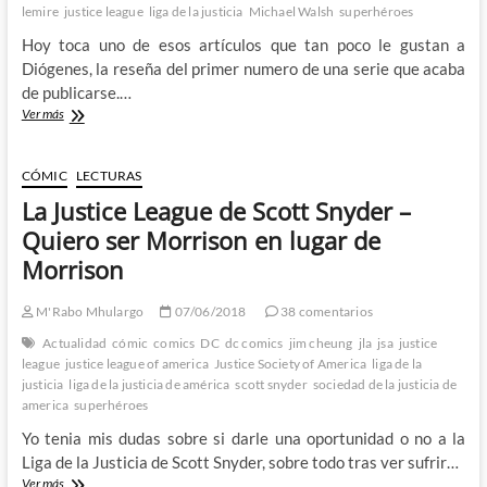
lemire
justice league
liga de la justicia
Michael Walsh
superhéroes
Hoy toca uno de esos artículos que tan poco le gustan a
Diógenes, la reseña del primer numero de una serie que acaba
de publicarse.…
Un
Ver más
prometedor
comienzo
para
CÓMIC
LECTURAS
Black
La Justice League de Scott Snyder –
Hammer/Justice
League
Quiero ser Morrison en lugar de
–
Morrison
Hammer
of
Justice!
M'Rabo Mhulargo
07/06/2018
38 comentarios
A
Actualidad
cómic
comics
DC
dc comics
jim cheung
jla
jsa
justice
cargo
league
justice league of america
Justice Society of America
liga de la
de
justicia
liga de la justicia de américa
scott snyder
sociedad de la justicia de
Jeff
america
superhéroes
Lemire
y
Yo tenia mis dudas sobre si darle una oportunidad o no a la
Michael
Liga de la Justicia de Scott Snyder, sobre todo tras ver sufrir…
Walsh
La
Ver más