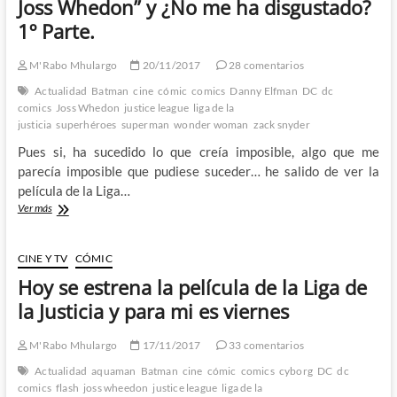
Joss Whedon” y ¿No me ha disgustado?
terminado
1º Parte.
y
Scott
Snyder
M'Rabo Mhulargo
20/11/2017
28 comentarios
sigue
Actualidad
Batman
cine
cómic
comics
Danny Elfman
DC
dc
siendo
comics
Joss Whedon
justice league
liga de la
un
justicia
superhéroes
superman
wonder woman
zack snyder
escritor
sobrevalorado
Pues si, ha sucedido lo que creía imposible, algo que me
parecía imposible que pudiese suceder… he salido de ver la
película de la Liga…
Pues
Ver más
he
visto
la
CINE Y TV
CÓMIC
Liga
Hoy se estrena la película de la Liga de
de
la
la Justicia y para mi es viernes
Justicia
“de
M'Rabo Mhulargo
17/11/2017
33 comentarios
Joss
Whedon”
Actualidad
aquaman
Batman
cine
cómic
comics
cyborg
DC
dc
y
comics
flash
joss wheedon
justice league
liga de la