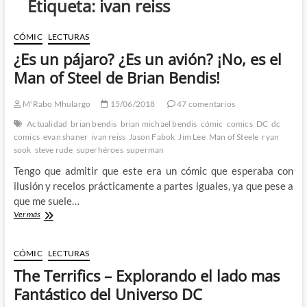
Etiqueta:
ivan reiss
CÓMIC
LECTURAS
¿Es un pájaro? ¿Es un avión? ¡No, es el
Man of Steel de Brian Bendis!
M'Rabo Mhulargo
15/06/2018
47 comentarios
Actualidad
brian bendis
brian michael bendis
cómic
comics
DC
dc
comics
evan shaner
ivan reiss
Jason Fabok
Jim Lee
Man of Steele
ryan
sook
steve rude
superhéroes
superman
Tengo que admitir que este era un cómic que esperaba con
ilusión y recelos prácticamente a partes iguales, ya que pese a
que me suele…
¿Es
Ver más
un
pájaro?
¿Es
CÓMIC
LECTURAS
un
The Terrifics – Explorando el lado mas
avión?
¡No,
Fantástico del Universo DC
es