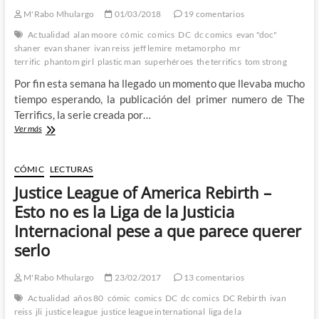
el
M'Rabo Mhulargo
01/03/2018
19 comentarios
Man
of
Actualidad
alan moore
cómic
comics
DC
dc comics
evan "doc"
Steel
shaner
evan shaner
ivan reiss
jeff lemire
metamorpho
mr
de
terrific
phantom girl
plastic man
superhéroes
the terrifics
tom strong
Brian
Por fin esta semana ha llegado un momento que llevaba mucho
Bendis!
tiempo esperando, la publicación del primer numero de The
Terrifics, la serie creada por…
The
Ver más
Terrifics
–
Explorando
CÓMIC
LECTURAS
el
Justice League of America Rebirth –
lado
mas
Esto no es la Liga de la Justicia
Fantástico
Internacional pese a que parece querer
del
Universo
serlo
DC
M'Rabo Mhulargo
23/02/2017
13 comentarios
Actualidad
años 80
cómic
comics
DC
dc comics
DC Rebirth
ivan
reiss
jli
justice league
justice league international
liga de la