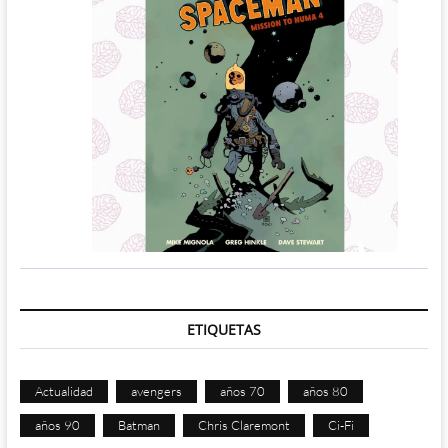
ETIQUETAS
Actualidad
avengers
años 70
años 80
años 90
Batman
Chris Claremont
Ci-Fi