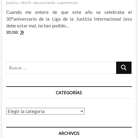
justicia
rebirth
steve orlando
superhéroes
Cuando me entere de que este año se celebraba el
30ºaniversario de la Liga de la Justicia Internacional (eso
debe estar mal, no han podido…
Justice
Ver más
League
of
America
Rebirth
–
Buscar
Esto
no
…
es
la
Liga
CATEGORÍAS
de
la
Justicia
Internacional
Categorías
pese
a
que
parece
ARCHIVOS
querer