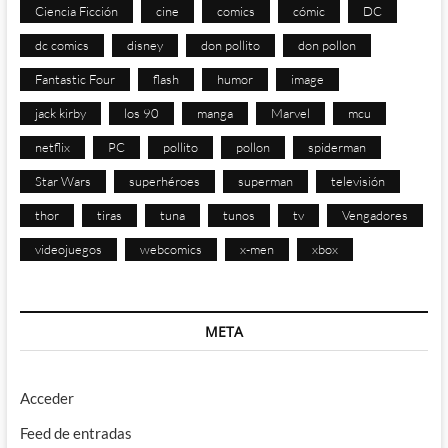
Ciencia Ficción
cine
comics
cómic
DC
dc comics
disney
don pollito
don pollon
Fantastic Four
flash
humor
image
jack kirby
los 90
manga
Marvel
mcu
netflix
PC
pollito
pollon
spiderman
Star Wars
superhéroes
superman
televisión
thor
tiras
tuna
tunos
tv
Vengadores
videojuegos
webcomics
x-men
xbox
META
Acceder
Feed de entradas